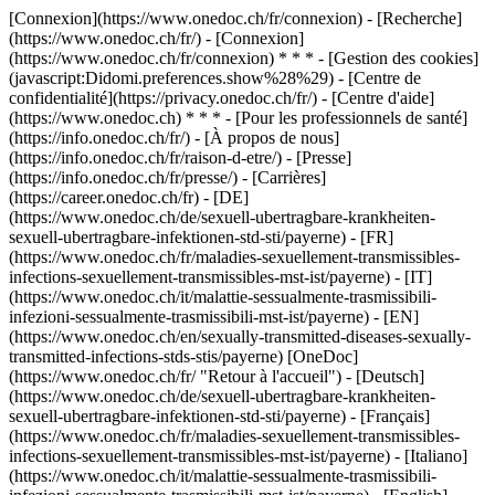
[Connexion](https://www.onedoc.ch/fr/connexion) - [Recherche]
(https://www.onedoc.ch/fr/) - [Connexion]
(https://www.onedoc.ch/fr/connexion) * * * - [Gestion des cookies]
(javascript:Didomi.preferences.show%28%29) - [Centre de
confidentialité](https://privacy.onedoc.ch/fr/) - [Centre d'aide]
(https://www.onedoc.ch) * * * - [Pour les professionnels de santé]
(https://info.onedoc.ch/fr/) - [À propos de nous]
(https://info.onedoc.ch/fr/raison-d-etre/) - [Presse]
(https://info.onedoc.ch/fr/presse/) - [Carrières]
(https://career.onedoc.ch/fr)
- [DE]
(https://www.onedoc.ch/de/sexuell-ubertragbare-krankheiten-
sexuell-ubertragbare-infektionen-std-sti/payerne) - [FR]
(https://www.onedoc.ch/fr/maladies-sexuellement-transmissibles-
infections-sexuellement-transmissibles-mst-ist/payerne) - [IT]
(https://www.onedoc.ch/it/malattie-sessualmente-trasmissibili-
infezioni-sessualmente-trasmissibili-mst-ist/payerne) - [EN]
(https://www.onedoc.ch/en/sexually-transmitted-diseases-sexually-
transmitted-infections-stds-stis/payerne) [OneDoc]
(https://www.onedoc.ch/fr/ "Retour à l'accueil") - [Deutsch]
(https://www.onedoc.ch/de/sexuell-ubertragbare-krankheiten-
sexuell-ubertragbare-infektionen-std-sti/payerne) - [Français]
(https://www.onedoc.ch/fr/maladies-sexuellement-transmissibles-
infections-sexuellement-transmissibles-mst-ist/payerne) - [Italiano]
(https://www.onedoc.ch/it/malattie-sessualmente-trasmissibili-