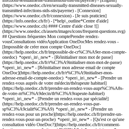
infezioni-sessualmente-trasmissibili-mst-ist/payerne) - [English]
(https://www.onedoc.ch/en/sexually-transmitted-diseases-sexually-
transmitted-infections-stds-stis/payerne)
- [Connexion]
(https://www.onedoc.ch/fr/connexion) - [Je suis praticien]
(https://info.onedoc.ch/fr/)
- [*help\_outline*Centre d'aide]
(https://www.onedoc.ch) #### Centre d'aide close ![]
(https://www.onedoc.ch/assets/images/icons/frequent-questions.svg)
## Questions fréquentes Mon comptePrendre rendez-
vousConsultations vidéoApplication OneDocMes rendez-vous -
[Impossible de créer mon compte OneDoc]
(https://help.onedoc.ch/fr/impossible-de-cr%C3%A9er-mon-compte-
onedoc) *open\_in\_new* - [Réinitialiser mon mot de passe]
(https://help.onedoc.ch/fr/r%C3%A9initialiser-mon-mot-de-passe)
*open\_in\_new* - [Réinitialiser mon adresse email de compte
OneDoc](https://help.onedoc.ch/fr/r%C3%A9initialiser-mon-
adresse-email-de-compte-onedoc) *open\_in\_new*
- [Prendre un
rendez-vous auprès de votre médecin/thérapeute habituel]
(https://help.onedoc.ch/fr/prendre-un-rendez-vous-aupr%C3%A8s-
de-votre-m%C3%A9decin/th%C3%A9rapeute-habituel)
*open\_in\_new* - [Prendre un rendez-vous par spécialité]
(https://help.onedoc.ch/fr/prendre-un-rendez-vous-par-
sp%C3%A9cialit%C3%A9) *open\_in\_new* - [Prendre un
rendez-vous pour un proche](https://help.onedoc.ch/fr/prendre-un-
rendez-vous-pour-un-proche) *open\_in\_new*
- [Qu'est ce qu'une
consultation vidéo OneDoc?](https://help.onedoc.ch/fr/comment-