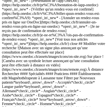
*open\_in\_new* - [Présentation de l'app OneDoc]
(https://help.onedoc.ch/fr/pr%C3%A9sentation-de-lapp-onedoc)
*open\_in\_new*
- [Vérifier qu'un rendez-vous est confirmé](https://help.onedoc.ch/fr/v%C3%A9rifier-quun-rendez-vous-est-confirm%C3%A9) *open\_in\_new* - [Annuler un rendez-vous pris en ligne sur OneDoc](https://help.onedoc.ch/fr/annuler-un-rendez-vous-pris-en-ligne-sur-onedoc) *open\_in\_new* - [Je ne reçois pas de confirmation de rendez-vous](https://help.onedoc.ch/fr/je-ne-re%C3%A7ois-pas-de-confirmation-de-rendez-vous) *open\_in\_new* [Voir tous nos articles *open\_in\_new*](https://help.onedoc.ch/fr/) close ## Modifier votre recherche ![Maison avec un signe plus annonçant qu’une consultation peut être effectuée sur place](https://www.onedoc.ch/assets/images/icons/on-site.svg) Sur place ![Caméra avec un symbole lecture annonçant qu’une consultation peut être effectuée à distance en vidéo](https://www.onedoc.ch/assets/images/icons/remote.svg) À distance Rechercher #### Spécialités #### Praticiens #### Établissements edit Magnétothérapeute à Lausanne tune Filtrer par Nouveaux patients*keyboard\_arrow\_down* - Acceptés*check\_circle* Langue parlée*keyboard\_arrow\_down* - Allemand*check\_circle* - Anglais*check\_circle* - Arabe*check\_circle* - Espagnol*check\_circle* - Français*check\_circle* Sexe*keyboard\_arrow\_down* - Femme*check\_circle* - Homme*check\_circle* Réseau*keyboard\_arrow\_down* - ASCA*check\_circle* - RME*check\_circle* Disponibilité*keyboard\_arrow\_down* - Disponible aujourdhui*check\_circle* - Dans les 3 prochains jours*check\_circle* - Dans les 7 prochains jours*check\_circle* - Dans les 14 prochains jours*check\_circle* # Magnétothérapie à Lausanne: prenez rendez-vous en ligne aujourd'hui ## 4 résultats à Lausanne [![Mme Vanessa Moubarak, spécialiste en Médecine Traditionnelle Chinoise (MTC) à Lausanne](https://assets.onedoc.ch/images/users/fbe73447b11e57f028b10c95726d94cc560c4c3a233dfa55b6da9ad3e4edaf4b-small.jpg "Mme Vanessa Moubarak, spécialiste en Médecine Traditionnelle Chinoise (MTC) à Lausanne")](https://www.onedoc.ch/fr/specialiste-en-medecine-traditionnelle-chinoise-mtc/lausanne/pcyob/vanessa-moubarak) ### [Mme Vanessa Moubarak](https://www.onedoc.ch/fr/specialiste-en-medecine-traditionnelle-chinoise-mtc/lausanne/pcyob/vanessa-moubarak) ![Badge indiquant un profil vérifié](https://www.onedoc.ch/assets/images/icons/checkmark.svg) [Spécialiste en Médecine Traditionnelle Chinoise (MTC)](https://www.onedoc.ch/fr/specialiste-en-medecine-traditionnelle-chinoise-mtc/lausanne) [Des Soins & Des Arts-Vanessa Moubarak](https://www.onedoc.ch/fr/cabinet-de-groupe/lausanne/ebdg9/des-soins-des-arts-vanessa-moubarak) Chemin Auguste-Pidou 5 1007 Lausanne ![Icône patient avec un signe plus annonçant que le professionnel accepte de nouveaux patients](https://www.onedoc.ch/assets/images/icons/new-patients.svg)Accepte les nouveaux patients [Réserver un RDV](https://www.onedoc.ch/fr/specialiste-en-medecine-traditionnelle-chinoise-mtc/lausanne/pcyob/vanessa-moubarak) *chevron\_left* mar. 04 août *chevron\_right* Voir plus de rendez-vous *error\_outline* Une erreur s'est produite lors du chargement des disponibilités [Réessayer](https://www.onedoc.ch) [![M. Stefan Bodenstab, magnétiseur/biomagnétiseur à Lausanne](https://assets.onedoc.ch/images/users/4e739940115c950732e422fba57a50436a3e30a9fadc351800b0dd9aa300d6fa-small.jpg "M. Stefan Bodenstab, magnétiseur/biomagnétiseur à Lausanne")](https://www.onedoc.ch/fr/magnetiseur-biomagnetiseur/lausanne/pcyoc/stefan-bodenstab) ### [M. Stefan Bodenstab](https://www.onedoc.ch/fr/magnetiseur-biomagnetiseur/lausanne/pcyoc/stefan-bodenstab) ![Badge indiquant un profil vérifié](https://www.onedoc.ch/assets/images/icons/checkmark.svg) [Magnétiseur/biomagnétiseur](https://www.onedoc.ch/fr/magnetiseur-biomagnetiseur/lausanne) Des Soins & Des Arts Chemin Auguste-Pidou 5 1007 Lausanne ![M. Stefan Bodenstab est affilié au réseau RME](https://assets.onedoc.ch/images/networks/logos/a202aabd14cdddb5ff03205af2481fb805645ff903773c55a6c572d22f23762e-small.png) ![Icône patient avec un signe plus annonçant que le professionnel accepte de nouveaux patients](https://www.onedoc.ch/assets/images/icons/new-patients.svg)Accepte les nouveaux patients [Réserver un RDV](https://www.onedoc.ch/fr/magnetiseur-biomagnetiseur/lausanne/pcyoc/stefan-bodenstab) *chevron\_left* mar. 04 août *chevron\_right* Voir plus de rendez-vous *error\_outline* Une erreur s'est produite lors du chargement des disponibilités [Réessayer](https://www.onedoc.ch) [![Mme Maria Cardenas Bänninger, magnétothérapeute à Lausanne](https://assets.onedoc.ch/images/users/a21954d9c0744dbf54aef03fbff2db1a98da71a6ea8f84ae8058853c169f2d91-small.jpg "Mme Maria Cardenas Bänninger, magnétothérapeute à Lausanne")](https://www.onedoc.ch/fr/magnetotherapeute/lausanne/pbpcb/maria-cardenas-banninger) ### [Mme Maria Cardenas Bänninger](https://www.onedoc.ch/fr/magnetotherapeute/lausanne/pbpcb/maria-cardenas-banninger) ![Badge indiquant un profil vérifié](https://www.onedoc.ch/assets/images/icons/checkmark.svg) Magnétothérapeute Centre PILATES LAUSANNE Rue Haldimand 11 1003 Lausanne ![Mme Maria Cardenas Bänninger est affiliée au réseau ASCA](https://assets.onedoc.ch/images/networks/logos/496d325fd4282f2f0a46197dd629fd16fcd2d324839e441a2a65aaa74df08a15-small.png) ![Icône patient avec un signe plus annonçant que le professionnel accepte de nouveaux patients](https://www.onedoc.ch/assets/images/icons/new-patients.svg)Accepte les nouveaux patients [Réserver un RDV](https://www.onedoc.ch/fr/magnetotherapeute/lausanne/pbpcb/maria-cardenas-banninger) *chevron\_left* mar. 04 août *chevron\_right* Voir plus de rendez-vous *error\_outline* Une erreur s'est produite lors du chargement des disponibilités [Réessayer](https://www.onedoc.ch) [![Mme Flore-Myriam Le Gallo, thérapeute en Reiki à Lausanne](https://assets.onedoc.ch/images/users/8109b234bdc3c1ed2d8fa60607edf7690fc97f652c0e024d5c44bc4515662194-small.jpg "Mme Flore-Myriam Le Gallo, thérapeute en Reiki à Lausanne")](https://www.onedoc.ch/fr/therapeute-en-reiki/lausanne/pcsc1/flore-myriam-le-gallo) ### [Mme Flore-Myriam Le Gallo](https://www.onedoc.ch/fr/therapeute-en-reiki/lausanne/pcsc1/flore-myriam-le-gallo) ![Badge indiquant un profil vérifié](https://www.onedoc.ch/assets/images/icons/checkmark.svg) [Thérapeute en Reiki](https://www.onedoc.ch/fr/therapeute-en-reiki/lausanne), Magnétothérapeute Flore-Myriam Le Gallo - Lausanne Avenue du Grammont 20 1007 Lausanne ![Mme Flore-Myriam Le Gallo est affiliée au réseau ASCA](https://assets.onedoc.ch/images/networks/logos/496d325fd4282f2f0a46197dd629fd16fcd2d324839e441a2a65aaa74df08a15-small.png)![Mme Flore-Myriam Le Gallo est affiliée au réseau RME](https://assets.onedoc.ch/images/networks/logos/a202aabd14cdddb5ff03205af2481fb805645ff903773c55a6c572d22f23762e-small.png) ![Icône patient avec un signe plus annonçant que le professionnel accepte de nouveaux patients](https://www.onedoc.ch/assets/images/icons/new-patients.svg)Accepte les nouveaux patients [Réserver un RDV](https://www.onedoc.ch/fr/therapeute-en-reiki/lausanne/pcsc1/flore-myriam-le-gallo) *chevron\_left* mar. 04 août *chevron\_right* Voir plus de rendez-vous *error\_outline* Une erreur s'est produite lors du chargement des disponibilités [Réessayer](https://www.onedoc.ch) ## __Magnétothérapeutes__: d'autres spécialistes sont réservables en ligne dans les environs de __Lausanne__ [![Mme Micheline Rochat, phytothérapeute MCO à Prilly](https://assets.onedoc.ch/images/users/3b4a40d6a7e881f50825124f6d2010936f00d76572c406b42f9ed2a482a3968c-small.jpg "Mme Micheline Rochat, phytothérapeute MCO à Prilly")](https://www.onedoc.ch/fr/phytotherapeute-mco/prilly/pcvy4/micheline-rochat) ### [Mme Micheline Rochat](https://www.onedoc.ch/fr/phytotherapeute-mco/prilly/pcvy4/micheline-rochat) ![Badge indiquant un profil vérifié](https://www.onedoc.ch/assets/images/icons/checkmark.svg) [Phytothérapeute MCO](https://www.onedoc.ch/fr/phytotherapeute-mco/prilly) Racine - La Santé au Naturel Route de la Broye 39 1008 Prilly ![Mme Micheline Rochat est affiliée au réseau ASCA](https://assets.onedoc.ch/images/networks/logos/496d325fd4282f2f0a46197dd629fd16fcd2d324839e441a2a65aaa74df08a15-small.png) ![Icône patient avec un signe plus annonçant que le professionnel accepte de nouveaux patients](https://www.onedoc.ch/assets/images/icons/new-patients.svg)Accepte les nouveaux patients [Réserver un RDV](https://www.onedoc.ch/fr/phytotherapeute-mco/prilly/pcvy4/micheline-rochat) [![Mme Marjolaine Monterrat, kinésiologue à Lutry](https://assets.onedoc.ch/images/users/f540beaa57e25535639bd79efbb2b6ffe5e6c4ae0f5609473331658c0ebbef80-small.jpg "Mme Marjolaine Monterrat, kinésiologue à Lutry")](https://www.onedoc.ch/fr/kinesiologue/lutry/pckdc/marjolaine-monterrat) ### [Mme Marjolaine Monterrat](https://www.onedoc.ch/fr/kinesiologue/lutry/pckdc/marjolaine-monterrat) ![Badge indiquant un profil vérifié](https://www.onedoc.ch/assets/images/icons/checkmark.svg) [Kinésiologue](https://www.onedoc.ch/fr/kinesiologue/lutry) Cabinet de kinésiologie Chemin de Plantaz 59 1095 Lutry ![Mme Marjolaine Monterrat est affiliée au réseau ASCA](https://assets.onedoc.ch/images/networks/logos/496d325fd4282f2f0a46197dd629fd16fcd2d324839e441a2a65aaa74df08a15-small.png)![Mme Marjolaine Monterrat est affiliée au réseau RME](https://assets.onedoc.ch/images/networks/logos/a202aabd14cdddb5ff03205af2481fb805645ff903773c55a6c572d22f23762e-small.png) ![Icône patient avec un signe plus annonçant que le professionnel accepte de nouveaux patients](https://www.onedoc.ch/assets/images/icons/new-patients.svg)Accepte les nouveaux patients [Réserver un RDV](https://www.onedoc.ch/fr/kinesiologue/lutry/pckdc/marjolaine-monterrat) [![Mme Noémie Ferrari, masseuse médicale à Bussigny](https://assets.onedoc.ch/images/users/20c1dd37a425baa1c6b53a658b48872ae55f15128865ec61425a29183fab356e-small.png "Mme Noémie Ferrari, masseuse médicale à Bussigny")](https: