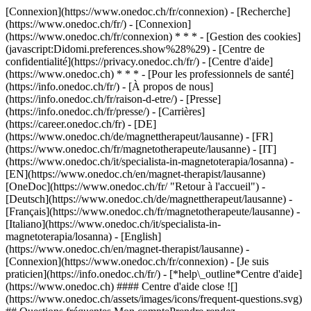
[Connexion](https://www.onedoc.ch/fr/connexion) - [Recherche]
(https://www.onedoc.ch/fr/) - [Connexion]
(https://www.onedoc.ch/fr/connexion) * * * - [Gestion des cookies]
(javascript:Didomi.preferences.show%28%29) - [Centre de
confidentialité](https://privacy.onedoc.ch/fr/) - [Centre d'aide]
(https://www.onedoc.ch) * * * - [Pour les professionnels de santé]
(https://info.onedoc.ch/fr/) - [À propos de nous]
(https://info.onedoc.ch/fr/raison-d-etre/) - [Presse]
(https://info.onedoc.ch/fr/presse/) - [Carrières]
(https://career.onedoc.ch/fr)
- [DE]
(https://www.onedoc.ch/de/magnettherapeut/lausanne) - [FR]
(https://www.onedoc.ch/fr/magnetotherapeute/lausanne) - [IT]
(https://www.onedoc.ch/it/specialista-in-magnetoterapia/losanna) -
[EN](https://www.onedoc.ch/en/magnet-therapist/lausanne)
[OneDoc](https://www.onedoc.ch/fr/ "Retour à l'accueil") -
[Deutsch](https://www.onedoc.ch/de/magnettherapeut/lausanne) -
[Français](https://www.onedoc.ch/fr/magnetotherapeute/lausanne) -
[Italiano](https://www.onedoc.ch/it/specialista-in-
magnetoterapia/losanna) - [English]
(https://www.onedoc.ch/en/magnet-therapist/lausanne)
-
[Connexion](https://www.onedoc.ch/fr/connexion) - [Je suis
praticien](https://info.onedoc.ch/fr/)
- [*help\_outline*Centre d'aide]
(https://www.onedoc.ch) #### Centre d'aide close ![]
(https://www.onedoc.ch/assets/images/icons/frequent-questions.svg)