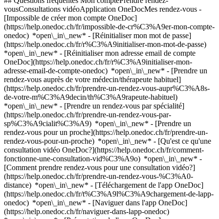
## Questions fréquentes Mon comptePrendre rendez-
vousConsultations vidéoApplication OneDocMes rendez-vous -
[Impossible de créer mon compte OneDoc]
(https://help.onedoc.ch/fr/impossible-de-cr%C3%A9er-mon-compte-
onedoc) *open\_in\_new* - [Réinitialiser mon mot de passe]
(https://help.onedoc.ch/fr/r%C3%A9initialiser-mon-mot-de-passe)
*open\_in\_new* - [Réinitialiser mon adresse email de compte
OneDoc](https://help.onedoc.ch/fr/r%C3%A9initialiser-mon-
adresse-email-de-compte-onedoc) *open\_in\_new*
- [Prendre un
rendez-vous auprès de votre médecin/thérapeute habituel]
(https://help.onedoc.ch/fr/prendre-un-rendez-vous-aupr%C3%A8s-
de-votre-m%C3%A9decin/th%C3%A9rapeute-habituel)
*open\_in\_new* - [Prendre un rendez-vous par spécialité]
(https://help.onedoc.ch/fr/prendre-un-rendez-vous-par-
sp%C3%A9cialit%C3%A9) *open\_in\_new* - [Prendre un
rendez-vous pour un proche](https://help.onedoc.ch/fr/prendre-un-
rendez-vous-pour-un-proche) *open\_in\_new*
- [Qu'est ce qu'une
consultation vidéo OneDoc?](https://help.onedoc.ch/fr/comment-
fonctionne-une-consultation-vid%C3%A9o) *open\_in\_new* -
[Comment prendre rendez-vous pour une consultation vidéo?]
(https://help.onedoc.ch/fr/prendre-un-rendez-vous-%C3%A0-
distance) *open\_in\_new*
- [Téléchargement de l'app OneDoc]
(https://help.onedoc.ch/fr/t%C3%A9l%C3%A9chargement-de-lapp-
onedoc) *open\_in\_new* - [Naviguer dans l'app OneDoc]
(https://help.onedoc.ch/fr/naviguer-dans-lapp-onedoc)