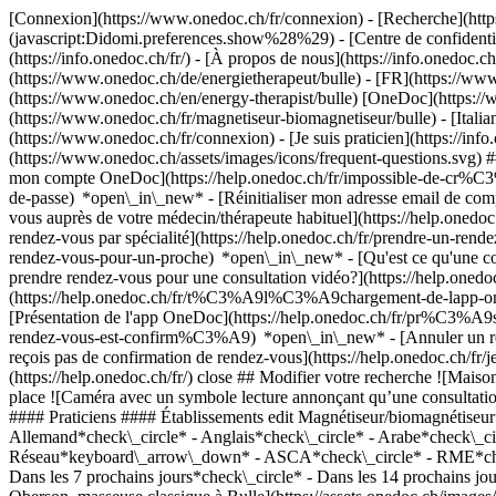
[Connexion](https://www.onedoc.ch/fr/connexion) - [Recherche](https
(javascript:Didomi.preferences.show%28%29) - [Centre de confidentiali
(https://info.onedoc.ch/fr/) - [À propos de nous](https://info.onedoc.ch/
(https://www.onedoc.ch/de/energietherapeut/bulle) - [FR](https://www.
(https://www.onedoc.ch/en/energy-therapist/bulle) [OneDoc](https://w
(https://www.onedoc.ch/fr/magnetiseur-biomagnetiseur/bulle) - [Italia
(https://www.onedoc.ch/fr/connexion) - [Je suis praticien](https://info
(https://www.onedoc.ch/assets/images/icons/frequent-questions.svg
mon compte OneDoc](https://help.onedoc.ch/fr/impossible-de-cr%C3
de-passe) *open\_in\_new* - [Réinitialiser mon adresse email de c
vous auprès de votre médecin/thérapeute habituel](https://help.
rendez-vous par spécialité](https://help.onedoc.ch/fr/prendre-un-r
rendez-vous-pour-un-proche) *open\_in\_new*
- [Qu'est ce qu'une
prendre rendez-vous pour une consultation vidéo?](https://help.on
(https://help.onedoc.ch/fr/t%C3%A9l%C3%A9chargement-de-lapp-oned
[Présentation de l'app OneDoc](https://help.onedoc.ch/fr/pr%C3%A