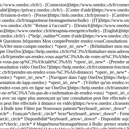
://www.onedoc.ch/fr/) - [Connexion](https://www.onedoc.ch/fr/connexi
té](https://privacy.onedoc.ch/fr/) - [Centre d'aide](https://www.onedoc.
fr/raison-d-etre/) - [Presse](https://info.onedoc.ch/fr/presse/) - [Carrière
onedoc.ch/fr/magnetiseur-biomagnetiseur/bulle) - [IT](https://www.oned
ww.onedoc.ch/fr/ "Retour à l'accueil") - [Deutsch](https://www.onedoc.
no](https://www.onedoc.ch/it/terapista-energetico/bulle) - [English](ht
.onedoc.ch/fr/)
- [*help\_outline*Centre d'aide](https://www.onedoc.ch) 
) ## Questions fréquentes Mon comptePrendre rendez-vousConsultation
%A9er-mon-compte-onedoc) *open\_in\_new* - [Réinitialiser mon mot 
ompte OneDoc](https://help.onedoc.ch/fr/r%C3%A9initialiser-mon-adr
onedoc.ch/fr/prendre-un-rendez-vous-aupr%C3%A8s-de-votre-m%C3%A9d
endez-vous-par-sp%C3%A9cialit%C3%A9) *open\_in\_new* - [Prendre un 
 consultation vidéo OneDoc?](https://help.onedoc.ch/fr/comment-fon
edoc.ch/fr/prendre-un-rendez-vous-%C3%A0-distance) *open\_in\_new*
oc) *open\_in\_new* - [Naviguer dans l'app OneDoc](https://help.o
9sentation-de-lapp-onedoc) *open\_in\_new*
- [Vérifier qu'un rendez-vous est confirmé](https://help.onedoc.ch/fr/v%C3%A9rifier-quun-rendez-vous-est-confirm%C3%A9) *open\_in\_new* - [Annuler un rendez-vous pris en ligne sur OneDoc](https://help.onedoc.ch/fr/annuler-un-rendez-vous-pris-en-ligne-sur-onedoc) *open\_in\_new* - [Je ne reçois pas de confirmation de rendez-vous](https://help.onedoc.ch/fr/je-ne-re%C3%A7ois-pas-de-confirmation-de-rendez-vous) *open\_in\_new* [Voir tous nos articles *open\_in\_new*](https://help.onedoc.ch/fr/) close ## Modifier votre recherche ![Maison avec un signe plus annonçant qu’une consultation peut être effectuée sur place](https://www.onedoc.ch/assets/images/icons/on-site.svg) Sur place ![Caméra avec un symbole lecture annonçant qu’une consultation peut être effectuée à distance en vidéo](https://www.onedoc.ch/assets/images/icons/remote.svg) À distance Rechercher #### Spécialités #### Praticiens #### Établissements edit Magnétiseur/biomagnétiseur à Bulle tune Filtrer par Nouveaux patients*keyboard\_arrow\_down* - Acceptés*check\_circle* Langue parlée*keyboard\_arrow\_down* - Allemand*check\_circle* - Anglais*check\_circle* - Arabe*check\_circle* - Français*check\_circle* Sexe*keyboard\_arrow\_down* - Femme*check\_circle* - Homme*check\_circle* Réseau*keyboard\_arrow\_down* - ASCA*check\_circle* - RME*check\_circle* Disponibilité*keyboard\_arrow\_down* - Disponible aujourdhui*check\_circle* - Dans les 3 prochains jours*check\_circle* - Dans les 7 prochains jours*check\_circle* - Dans les 14 prochains jours*check\_circle* # Magnétiseur/biomagnétiseur à Bulle: prenez rendez-vous en ligne aujourd'hui ## 3 résultats à Bulle [![Mme Roxane Oberson, masseuse classique à Bulle](https://assets.onedoc.ch/images/users/66a1c80739dfeb641dce4a1bfaec2e3f69cc84791ae9b308040b17bf9e30df5a-small.png "Mme Roxane Oberson, masseuse classique à Bulle")](https://www.onedoc.ch/fr/masseuse-classique/bulle/pc04w/roxane-oberson) ### [Mme Roxane Oberson](https://www.onedoc.ch/fr/masseuse-classique/bulle/pc04w/roxane-oberson) ![Badge indiquant un profil vérifié](https://www.onedoc.ch/assets/images/icons/checkmark.svg) [Masseuse classique](https://www.onedoc.ch/fr/masseur-classique/bulle) Wild You Rue du Bourgo 14 1630 Bulle ![Mme Roxane Oberson est affiliée au réseau ASCA](https://assets.onedoc.ch/images/networks/logos/496d325fd4282f2f0a46197dd629fd16fcd2d324839e441a2a65aaa74df08a15-small.png) ![Icône patient avec un signe plus annonçant que le professionnel accepte de nouveaux patients](https://www.onedoc.ch/assets/images/icons/new-patients.svg)Accepte les nouveaux patients [Réserver un RDV](https://www.onedoc.ch/fr/masseuse-classique/bulle/pc04w/roxane-oberson) *chevron\_left* lun. 03 août *chevron\_right* Voir plus de rendez-vous *error\_outline* Une erreur s'est produite lors du chargement des disponibilités [Réessayer](https://www.oned