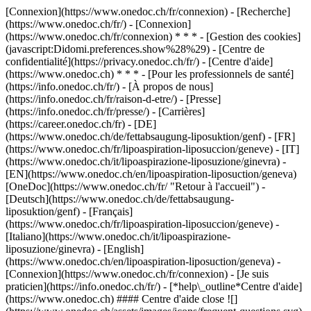
[Connexion](https://www.onedoc.ch/fr/connexion) - [Recherche]
(https://www.onedoc.ch/fr/) - [Connexion]
(https://www.onedoc.ch/fr/connexion) * * * - [Gestion des cookies]
(javascript:Didomi.preferences.show%28%29) - [Centre de
confidentialité](https://privacy.onedoc.ch/fr/) - [Centre d'aide]
(https://www.onedoc.ch) * * * - [Pour les professionnels de santé]
(https://info.onedoc.ch/fr/) - [À propos de nous]
(https://info.onedoc.ch/fr/raison-d-etre/) - [Presse]
(https://info.onedoc.ch/fr/presse/) - [Carrières]
(https://career.onedoc.ch/fr)
- [DE]
(https://www.onedoc.ch/de/fettabsaugung-liposuktion/genf) - [FR]
(https://www.onedoc.ch/fr/lipoaspiration-liposuccion/geneve) - [IT]
(https://www.onedoc.ch/it/lipoaspirazione-liposuzione/ginevra) -
[EN](https://www.onedoc.ch/en/lipoaspiration-liposuction/geneva)
[OneDoc](https://www.onedoc.ch/fr/ "Retour à l'accueil") -
[Deutsch](https://www.onedoc.ch/de/fettabsaugung-
liposuktion/genf) - [Français]
(https://www.onedoc.ch/fr/lipoaspiration-liposuccion/geneve) -
[Italiano](https://www.onedoc.ch/it/lipoaspirazione-
liposuzione/ginevra) - [English]
(https://www.onedoc.ch/en/lipoaspiration-liposuction/geneva)
-
[Connexion](https://www.onedoc.ch/fr/connexion) - [Je suis
praticien](https://info.onedoc.ch/fr/)
- [*help\_outline*Centre d'aide]
(https://www.onedoc.ch) #### Centre d'aide close ![]