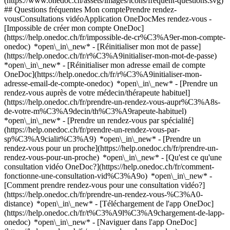
(https://www.onedoc.ch/assets/images/icons/frequent-questions.svg)
## Questions fréquentes Mon comptePrendre rendez-
vousConsultations vidéoApplication OneDocMes rendez-vous -
[Impossible de créer mon compte OneDoc]
(https://help.onedoc.ch/fr/impossible-de-cr%C3%A9er-mon-compte-
onedoc) *open\_in\_new* - [Réinitialiser mon mot de passe]
(https://help.onedoc.ch/fr/r%C3%A9initialiser-mon-mot-de-passe)
*open\_in\_new* - [Réinitialiser mon adresse email de compte
OneDoc](https://help.onedoc.ch/fr/r%C3%A9initialiser-mon-
adresse-email-de-compte-onedoc) *open\_in\_new*
- [Prendre un
rendez-vous auprès de votre médecin/thérapeute habituel]
(https://help.onedoc.ch/fr/prendre-un-rendez-vous-aupr%C3%A8s-
de-votre-m%C3%A9decin/th%C3%A9rapeute-habituel)
*open\_in\_new* - [Prendre un rendez-vous par spécialité]
(https://help.onedoc.ch/fr/prendre-un-rendez-vous-par-
sp%C3%A9cialit%C3%A9) *open\_in\_new* - [Prendre un
rendez-vous pour un proche](https://help.onedoc.ch/fr/prendre-un-
rendez-vous-pour-un-proche) *open\_in\_new*
- [Qu'est ce qu'une
consultation vidéo OneDoc?](https://help.onedoc.ch/fr/comment-
fonctionne-une-consultation-vid%C3%A9o) *open\_in\_new* -
[Comment prendre rendez-vous pour une consultation vidéo?]
(https://help.onedoc.ch/fr/prendre-un-rendez-vous-%C3%A0-
distance) *open\_in\_new*
- [Téléchargement de l'app OneDoc]
(https://help.onedoc.ch/fr/t%C3%A9l%C3%A9chargement-de-lapp-
onedoc) *open\_in\_new* - [Naviguer dans l'app OneDoc]