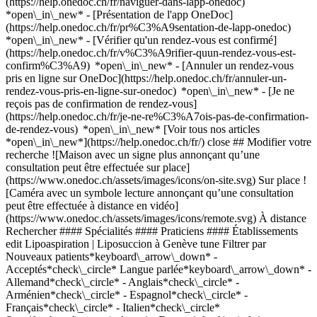
(https://help.onedoc.ch/fr/naviguer-dans-lapp-onedoc)
*open\_in\_new* - [Présentation de l'app OneDoc]
(https://help.onedoc.ch/fr/pr%C3%A9sentation-de-lapp-onedoc)
*open\_in\_new*
- [Vérifier qu'un rendez-vous est confirmé](https://help.onedoc.ch/fr/v%C3%A9rifier-quun-rendez-vous-est-confirm%C3%A9) *open\_in\_new* - [Annuler un rendez-vous pris en ligne sur OneDoc](https://help.onedoc.ch/fr/annuler-un-rendez-vous-pris-en-ligne-sur-onedoc) *open\_in\_new* - [Je ne reçois pas de confirmation de rendez-vous](https://help.onedoc.ch/fr/je-ne-re%C3%A7ois-pas-de-confirmation-de-rendez-vous) *open\_in\_new* [Voir tous nos articles *open\_in\_new*](https://help.onedoc.ch/fr/) close ## Modifier votre recherche ![Maison avec un signe plus annonçant qu’une consultation peut être effectuée sur place](https://www.onedoc.ch/assets/images/icons/on-site.svg) Sur place ![Caméra avec un symbole lecture annonçant qu’une consultation peut être effectuée à distance en vidéo](https://www.onedoc.ch/assets/images/icons/remote.svg) À distance Rechercher #### Spécialités #### Praticiens #### Établissements edit Lipoaspiration | Liposuccion à Genève tune Filtrer par Nouveaux patients*keyboard\_arrow\_down* - Acceptés*check\_circle* Langue parlée*keyboard\_arrow\_down* - Allemand*check\_circle* - Anglais*check\_circle* - Arménien*check\_circle* - Espagnol*check\_circle* - Français*check\_circle* - Italien*check\_circle* Sexe*keyboard\_arrow\_down* - Femme*check\_circle* - Homme*check\_circle* Disponibilité*keyboard\_arrow\_down* - Disponible aujourdhui*check\_circle* - Dans les 3 prochains jours*check\_circle* - Dans les 7 prochains jours*check\_circle* - Dans les 14 prochains jours*check\_circle* # __Lipoaspiration | Liposuccion__ à __Genève__: prenez rendez-vous en ligne aujourd'hui ## 17 résultats à Genève [![Dr. Amélie Klein, chirurgienne plasticien et esthétique à Genève](https://assets.onedoc.ch/images/users/d7d7af6554adb0004785ed97915b33aab7b049af2c8c30b89d61139a114b6141-small.png "Dr. Amélie Klein, chirurgienne plasticien et esthétique à Genève")](https://www.onedoc.ch/fr/chirurgienne-plasticien-et-esthetique/geneve/pc3ee/dr-amelie-klein) ### [Dr. Amélie Klein](https://www.onedoc.ch/fr/chirurgienne-plasticien-et-esthetique/geneve/pc3ee/dr-amelie-klein) ![Badge indiquant un profil vérifié](https://www.onedoc.ch/assets/images/icons/checkmark.svg) [Chirurgienne plasticien et esthétique](https://www.onedoc.ch/fr/chirurgien-plasticien-et-esthetique/geneve) Aesthetics Clinic Genève (Rhône) - Amélie Klein Rue du Rhône 17 1204 Genève ![Icône caméra avec un symbole lecture annonçant que le professionnel de santé propose des consultations vidéo](https://www.onedoc.ch/assets/images/icons/video-consultations.svg)Consultations vidéo disponibles ![Icône patient avec un signe plus annonçant que le professionnel accepte de nouveaux patients](https://www.onedoc.ch/assets/images/icons/new-patients.svg)Accepte les nouveaux patients [Réserver un RDV](https://www.onedoc.ch/fr/chirurgienne-plasticien-et-esthetique/geneve/pc3ee/dr-amelie-klein) Expertises: Lipoaspiration | Liposuccion, [Ablation grain de beauté](https://www.onedoc.ch/fr/ablation-grain-de-beaute/geneve), [Lipofilling | Lipostructure](https://www.onedoc.ch/fr/lipofilling-lipostructure/geneve), [Abdominoplastie | Chirurgie abdominale](https://www.onedoc.ch/fr/abdominoplastie-chirurgie-abdominale/geneve), [Blépharoplastie | Chirurgie des paupières](https://www.onedoc.ch/fr/blepharoplastie-chirurgie-des-paupieres/geneve), [Lifting visage](https://www.onedoc.ch/fr/lifting-visage/geneve), [Injection de toxine botulique](https://www.onedoc.ch/fr/injection-de-toxine-botulique/geneve), [Injection d'acide hyaluronique](https://www.onedoc.ch/fr/injection-d-acide-hyaluronique/geneve), [Injection de plasma riche en plaquettes | PRP | Vampire Lift](https://www.onedoc.ch/fr/injection-de-plasma-riche-en-plaquettes-prp-vampire-lift/geneve), [Lipœdème | Lipoedème](https://www.onedoc.ch/fr/lip%C5%93deme-lipoedeme/geneve)Voir plus *chevron\_left* lun. 03 août *chevron\_right* Voir plus de rendez-vous *error\_outline* Une erreur s'est produite lors du chargement des disponibilités [Réessayer](https://www.onedoc.ch) Expertises: Lipoaspiration | Liposuccion, [Ablation grain de beauté](https://www.onedoc.ch/fr/ablation-grain-de-beaute/geneve), [Lipofilling | Lipostructure](https://www.onedoc.ch/fr/lipofilling-lipostructure/geneve), [Abdominoplastie | Chirurgie abdominale](https://www.onedoc.ch/fr/abdominoplastie-chirurgie-abdominale/geneve), [Blépharoplastie | Chirurgie des paupières](https://www.onedoc.ch/fr/blepharoplastie-chirurgie-des-paupieres/geneve), [Lifting visage](https://www.onedoc.ch/fr/lifting-visage/geneve), [Injection de toxine botulique](https://www.onedoc.ch/fr/injection-de-toxine-botulique/geneve), [Injection d'acide hyaluronique](https://www.onedoc.ch/fr/injection-d-acide-hyaluronique/geneve), [Injection de plasma riche en plaquettes | PRP | Vampire Lift](https://www.onedoc.ch/fr/injection-de-plasma-riche-en-plaquettes-prp-vampire-lift/geneve), [Lipœdème | Lipoedème](https://www.onedoc.ch/fr/lip%C5%93deme-lipoedeme/geneve)Voir plus [![Dr. Badwi ELIAS, chirurgien plasticien et esthétique à Genève](https://assets.onedoc.ch/images/users/334115d35f8f93e0d146c513245efa1f2477f09f1d487ce66616a0d53e94e63c-small.jpg "Dr. Badwi ELIAS, chirurgien plasticien et esthétique à Genève")](https://www.onedoc.ch/fr/chirurgien-plasticien-et-esthetique/geneve/ptq/dr-badwi-elias) ### [Dr. Badwi ELIAS](https://www.onedoc.ch/fr/chirurgien-plasticien-et-esthetique/geneve/ptq/dr-badwi-elias) ![Badge indiquant un profil vérifié](https://www.onedoc.ch/assets/images/icons/checkmark.svg) [Chirurgien plasticien et esthétique](https://www.onedoc.ch/fr/chirurgien-plasticien-et-esthetique/geneve) Genève - Plastic, Aesthetic & Reconstructive Surgery Route de Florissant 112 1206 Genève ![Icône patient avec un signe plus annonçant que le professionnel accepte de nouveaux patients](https://www.onedoc.ch/assets/images/icons/new-patients.svg)Accepte les nouveaux patients [Réserver un RDV](https://www.onedoc.ch/fr/chirurgien-plasticien-et-esthetique/geneve/ptq/dr-badwi-elias) Expertises: Lipoaspiration | Liposuccion, [Lifting visage](https://www.onedoc.ch/fr/lifting-visage/geneve), [Blépharoplastie | Chirurgie des paupières](https://www.onedoc.ch/fr/blepharoplastie-chirurgie-des-paupieres/geneve), [Rhinoplastie | Chirurgie du nez](https://www.onedoc.ch/fr/rhinoplastie-chirurgie-du-nez/geneve), [Implant mammaire | Augmentation mammaire](https://www.onedoc.ch/fr/implant-mammaire-augmentation-mammaire/geneve), [Abdominoplastie | Chirurgie abdominale](https://www.onedoc.ch/fr/abdominoplastie-chirurgie-abdominale/geneve), [Injection de toxine botulique](https://www.onedoc.ch/fr/injection-de-toxine-botulique/geneve), [Injection d'acide hyaluronique](https://www.onedoc.ch/fr/injection-d-acide-hyaluronique/geneve), [Injection de plasma riche en plaquettes | PRP | Vampire Lift](https://www.onedoc.ch/fr/injection-de-plasma-riche-en-plaquettes-prp-vampire-lift/geneve)Voir plus *chevron\_left* lun. 03 août *chevron\_right* Voir plus de rendez-vous *error\_outline* Une erreur s'est produite lors du chargement des disponibilités [Réessayer](https://www.onedoc.ch) Expertises: Lipoaspiration | Liposuccion, [Lifting visage](https://www.onedoc.ch/fr/lifting-visage/geneve), [Blépharoplastie | Chirurgie des paupières](https://www.onedoc.ch/fr/blepharoplastie-chirurgie-des-paupieres/geneve), [Rhinoplastie | Chirurgie du nez](https://www.onedoc.ch/fr/rhinoplastie-chirurgie-du-nez/geneve), [Implant mammaire | Augmentation mammaire](https://www.onedoc.ch/fr/implant-mammaire-augmentation-mammaire/geneve), [Abdominoplastie | Chirurgie abdominale](https://www.onedoc.ch/fr/abdominoplastie-chirurgie-abdominale/geneve), [Injection de toxine botulique](https://www.onedoc.ch/fr/injection-de-toxine-botulique/geneve), [Injection d'acide hyaluronique](https://www.onedoc.ch/fr/injection-d-acide-hyaluronique/geneve), [Injection de plasma riche en plaquettes | PRP | Vampire Lift](https://www.onedoc.ch/fr/injection-de-plasma-riche-en-plaquettes-prp-vampire-lift/geneve)Voir plus [![Dr. Daniel Haselbach - Genève, chirurgien plasticien et esthétique à Genève](https://assets.onedoc.ch/images/users/4c154779b31a4e511759fd6b7da5d9e2ad74cc82e4aa2fb4063b1585b0241ab1-small.jpg "Dr. Daniel Haselbach - Genève, chirurgien plasticien et esthétique à Genève")](https://www.onedoc.ch/fr/chirurgien-plasticien-et-esthetique/geneve/pxuw/dr-daniel-haselbach-geneve) ### [Dr. Daniel Haselbach - Genève](https://www.onedoc.ch/fr/chirurgien-plasticien-et-esthetique/geneve/pxuw/dr-daniel-haselbach-geneve) ![Badge indiquant un profil vérifié](https://www.onedoc.ch/assets/images/icons/checkmark.svg) [Chirurgien plasticien et esthétique](https://www.onedoc.ch/fr/chirurgien-plasticien-et-esthetique/geneve) [Leman Aesthetic Clinic Genève](https://www.onedoc.ch/fr/cabinet-medical/geneve/ec03/leman-aesthetic-clinic-geneve) Place des Eaux-Vives 6 1207 Genève ![Icône patient avec un signe plus annonçant que le professionnel accepte de nouveaux patients](https://www.onedoc.ch/assets/images/icons/new-patients.svg)Accepte les nouveaux patients [Réserver un RDV](https://www.onedoc.ch/fr/chirurgien-plasticien-et-esthetique/geneve/pxuw/dr-daniel-haselbach-geneve) Expertises: Lipoaspiration | Liposuccion, [Médecine morphologique et anti-âge](https://www.onedoc.ch/fr/medecine-morphologique-et-anti-age/geneve), [Implant mammaire | Augmentation mammaire](https://www.onedoc.ch/fr/implant-mammaire-augmentation-mammaire/geneve), [Injection de toxine botulique](https://www.onedoc.ch/fr/injection-de-toxine-botulique/geneve), [Injection d'acide hyaluronique](https://www.onedoc.ch/fr/injection-d-acide-hyaluronique/geneve), [Peeling](https://www.onedoc.ch/fr/peeling/geneve), [Rhinoplastie | Chirurgie du nez](https://www.onedoc.ch/fr/rhinoplastie-chirurgie-du-nez/geneve), [Lipofilling | Lipostructure](https://www.onedoc.ch/fr/lipofilling-lipostructure/geneve), [Traitement anti-rides](https://www.onedoc.ch/fr/traitement-an