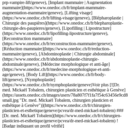
ch/fr/lifting-visage/geneve), [Blépharoplastie | Chirurgie des paupières](https://www.onedoc.ch/fr/blepharoplastie-chirurgie-des-paupieres/geneve), [Lipofilling | Lipostructure](https://www.onedoc.ch/fr/lipofilling-lipostructure/geneve), [Reconstruction mammaire](https://www.onedoc.ch/fr/reconstruction-mammaire/geneve), [Réduction mammaire](https://www.onedoc.ch/fr/reduction-mammaire/geneve), [Abdominoplastie | Chirurgie abdominale](https://www.onedoc.ch/fr/abdominoplastie-chirurgie-abdominale/geneve), [Médecine morphologique et anti-âge](https://www.onedoc.ch/fr/medecine-morphologique-et-anti-age/geneve), [Body Lift](https://www.onedoc.ch/fr/body-lift/geneve), [Nymphoplastie](https://www.onedoc.ch/fr/nymphoplastie/geneve)Voir plus [![Dr. med. Mickaël Tobalem, chirurgien plasticien et esthétique à Genève](https://assets.onedoc.ch/images/users/78a807f7f1fa7f54c63456e9cd819acc1b88fd98e7f60bec8001fbe5e738ff10-small.jpg "Dr. med. Mickaël Tobalem, chirurgien plasticien et esthétique à Genève")](https://www.onedoc.ch/fr/chirurgien-plasticien-et-esthetique/geneve/pcvea/dr-med-mickael-tobalem) ### [Dr. med. Mickaël Tobalem](https://www.onedoc.ch/fr/chirurgien-plasticien-et-esthetique/geneve/pcvea/dr-med-mickael-tobalem) ![Badge indiquant un profil vérifié](https://www.onedoc.ch/assets/images/icons/checkmark.svg) [Chirurgien plasticien et esthétique](https://www.onedoc.ch/fr/chirurgien-plasticien-et-esthetique/geneve) [Clinique Tobalem - Genève](https://www.onedoc.ch/fr/cabinet-medical/geneve/ebb4j/clinique-tobalem-geneve) Place du Port 1 1204 Genève ![Icône patient avec un signe plus annonçant que le professionnel accepte de nouveaux patients](https://www.onedoc.ch/assets/images/icons/new-patients.svg)Accepte les nouveaux patients [Réserver un RDV](https://www.onedoc.ch/fr/chirurgien-plasticien-et-esthetique/geneve/pcvea/dr-med-mickael-tobalem) Expertises: Lipoaspiration | Liposuccion, [Traitement anti-rides](https://www.onedoc.ch/fr/traitement-anti-rides/geneve), [Injection de toxine botulique](https://www.onedoc.ch/fr/injection-de-toxine-botulique/geneve), [Injection d'acide hyaluronique](https://www.onedoc.ch/fr/injection-d-acide-hyaluronique/geneve), [Lifting visage](https://www.onedoc.ch/fr/lifting-visage/geneve), [Blépharoplastie | Chirurgie des paupières](https://www.onedoc.ch/fr/blepharoplastie-chirurgie-des-paupieres/geneve), [Rhinoplastie | Chirurgie du nez](https://www.onedoc.ch/fr/rhinoplastie-chirurgie-du-nez/geneve), [Implant mammaire | Augmentation mammaire](https://www.onedoc.ch/fr/implant-mammaire-augmentation-mammaire/geneve), [Greffe de cheveux](https://www.onedoc.ch/fr/greffe-de-cheveux/geneve)Voir plus Expertises: Lipoaspiration | Liposuccion, [Traitement anti-rides](https://www.onedoc.ch/fr/traitement-anti-rides/geneve), [Injection de toxine botulique](https://www.onedoc.ch/fr/injection-de-toxine-botulique/geneve), [Injection d'acide hyaluronique](https://www.onedoc.ch/fr/injection-d-acide-hyaluronique/geneve), [Lifting visage](https://www.onedoc.ch/fr/lifting-visage/geneve), [Blépharoplastie | Chirurgie des paupières](https://www.onedoc.ch/fr/blepharoplastie-chirurgie-des-paupieres/geneve), [Rhinoplastie | Chirurgie du nez](https://www.onedoc.ch/fr/rhinoplastie-chirurgie-du-nez/geneve), [Implant mammaire | Augmentation mammaire](https://www.onedoc.ch/fr/implant-mammaire-augmentation-mammaire/geneve), [Greffe de cheveux](https://www.onedoc.ch/fr/greffe-de-cheveux/geneve)Voir plus [![Dr. Boris Mirzoyan, chirurgien plasticien et esthétique à Genève](https://assets.onedoc.ch/images/users/55582b0522f05cd964c3234d8bd2f794679a5bfbb4ac228285900c8dcb4072b0-small.png "Dr. Boris Mirzoyan, chirurgien plasticien et esthétique à Genève")](https://www.onedoc.ch/fr/chirurgien-plasticien-et-esthetique/geneve/pcxfz/dr-boris-mirzoyan) ### [Dr. Boris Mirzoyan](https://www.onedoc.ch/fr/chirurgien-plasticien-et-esthetique/geneve/pcxfz/dr-boris-mirzoyan) ![Badge indiquant un profil vérifié](https://www.onedoc.ch/assets/images/icons/checkmark.svg) [Chirurgien plasticien et esthétique](https://www.onedoc.ch/fr/chirurgien-plasticien-et-esthetique/geneve) Geneva Central Clinic Rue de la Rôtisserie 1 1204 Genève ![Icône patient avec un signe plus annonçant que le professionnel accepte de nouveaux patients](https://www.onedoc.ch/assets/images/icons/new-patients.svg)Accepte les nouveaux patients [Réserver un RDV](https://www.onedoc.ch/fr/chirurgien-plasticien-et-esthetique/geneve/pcxfz/dr-boris-mirzoyan) Expertises: Lipoaspiration | Liposuccion, [Rhinoplastie | Chirurgie du nez](https://www.onedoc.ch/fr/rhinoplastie-chirurgie-du-nez/geneve), [Réduction mammaire](https://www.onedoc.ch/fr/reduction-mammaire/geneve), [Abdominoplastie | Chirurgie abdominale](https://www.onedoc.ch/fr/abdominoplastie-chirurgie-abdominale/geneve), [Implant mammaire | Augmentation mammaire](https://www.onedoc.ch/fr/implant-mammaire-augmentation-mammaire/geneve), [Lifting visage](https://www.onedoc.ch/fr/lifting-visage/geneve), [Blépharoplastie | Chirurgie des paupières](https://www.onedoc.ch/fr/blepharoplastie-chirurgie-des-paupieres/geneve), [Injection d'acide hyaluronique](https://www.onedoc.ch/fr/injection-d-acide-hyaluronique/geneve), [Injection de toxine botulique](https://www.onedoc.ch/fr/injection-de-toxine-botulique/geneve)Voir plus Expertises: Lipoaspiration | Liposuccion, [Rhinoplastie | Chirurgie du nez](https://www.onedoc.ch/fr/rhinoplastie-chirurgie-du-nez/geneve), [Réduction mammaire](https://www.onedoc.ch/fr/reduction-mammaire/geneve), [Abdominoplastie | Chirurgie abdominale](https://www.onedoc.ch/fr/abdominoplastie-chirurgie-abdominale/geneve), [Implant mammaire | Augmentation mammaire](https://www.onedoc.ch/fr/implant-mammaire-augmentation-mammaire/geneve), [Lifting visage](https://www.onedoc.ch/fr/lifting-visage/geneve), [Blépharoplastie | Chirurgie des paupières](https://www.onedoc.ch/fr/blepharoplastie-chirurgie-des-paupieres/geneve), [Injection d'acide hyaluronique](https://www.onedoc.ch/fr/injection-d-acide-hyaluronique/geneve), [Injection de toxine botulique](https://www.onedoc.ch/fr/injection-de-toxine-botulique/geneve)Voir plus [![Dr. Jean-Charles Bayol, chirurgien plasticien et esthétique à Genève](https://assets.onedoc.ch/images/users/6f401c31f8b9a52f365c372ccfbb0720dfd8fea8f7d11284b10a71310c3f3643-small.jpg "Dr. Jean-Charles Bayol, chirurgien plasticien et esthétique à Genève")](https://www.onedoc.ch/fr/chirurgien-plasticien-et-esthetique/geneve/pcp9s/dr-jean-charles-bayol) ### [Dr. Jean-Charles Bayol](https://www.onedoc.ch/fr/chirurgien-plasticien-et-esthetique/geneve/pcp9s/dr-jean-charles-bayol) ![Badge indiquant un profil vérifié](https://www.onedoc.ch/assets/images/icons/checkmark.svg) [Chirurgien plasticien et esthétique](https://www.onedoc.ch/fr/chirurgien-plasticien-et-esthetique/geneve) Docteur J-C Bayol sàrl Rue des Eaux-Vives 116 1207 Genève ![Icône patient avec un signe plus annonçant que le professionnel accepte de nouveaux patients](https://www.onedoc.ch/assets/images/icons/new-patients.svg)Accepte les nouveaux patients [Réserver un RDV](https://www.onedoc.ch/fr/chirurgien-plasticien-et-esthetique/geneve/pcp9s/dr-jean-charles-bayol) Expertises: Lipoaspiration | Liposuccion, [Lifting visage](https://www.onedoc.ch/fr/lifting-visage/geneve), [Rhinoplastie | Chirurgie du nez](https://www.onedoc.ch/fr/rhinoplastie-chirurgie-du-nez/geneve), [Blépharoplastie | Chirurgie des paupières](https://www.onedoc.ch/fr/blepharoplastie-chirurgie-des-paupieres/geneve), [Implant mammaire | Augmentation mammaire](https://www.onedoc.ch/fr/implant-mammaire-augmentation-mammaire/geneve), [Réduction mammaire](https://www.onedoc.ch/fr/reduction-mammaire/geneve), [Abdominoplastie | Chirurgie abdominale](https://www.onedoc.ch/fr/abdominoplastie-chirurgie-abdominale/geneve), [Phalloplastie | Pénoplastie](https://www.onedoc.ch/fr/phalloplastie-penoplastie/geneve), [Injection de toxine botulique](https://www.onedoc.ch/fr/injection-de-toxine-botulique/geneve)Voir plus Expertises: Lipoaspiration | Liposuccion, [Lifting visage](https://www.onedoc.ch/fr/lifting-visage/geneve), [Rhinoplastie | Chirurgie du nez](https://www.onedoc.ch/fr/rhinoplastie-chirurgie-du-nez/geneve), [Blépharoplastie | Chirurgie des paupières](https://www.onedoc.ch/fr/blepharoplastie-chirurgie-des-paupieres/geneve), [Implant mammaire | Augmentation mammaire](https://www.onedoc.ch/fr/implant-mammaire-augmentation-mammaire/geneve), [Réduction mammaire](https://www.onedoc.ch/fr/reduction-mammaire/geneve), [Abdominoplastie | Chirurgie abdominale](https://www.onedoc.ch/fr/abdominoplastie-chirurgie-abdominale/geneve), [Phalloplastie | Pénoplastie](https://www.onedoc.ch/fr/phalloplastie-penoplastie/geneve), [Injection de toxine botulique](https://www.onedoc.ch/fr/injection-de-toxine-botulique/geneve)Voir plus [![Dr. Carlo Oranges, chirurgien plasticien et esthétique à Genève](https://assets.onedoc.ch/images/users/7e0715f3ab7bfd23b46a81c9faa9ea30f83ed239ab7b287855cadb941583ba47-small.png "Dr. Carlo Oranges, chirurgien plasticien et esthétique à Genève")](https://www.onedoc.ch/fr/chirurgien-plasticien-et-esthetique/geneve/pc0qn/dr-carlo-oranges) ### [Dr. Carlo Oranges](https://www.onedoc.ch/fr/chirurgien-plasticien-et-esthetique/geneve/pc0qn/dr-carlo-oranges) ![Badge indiquant un profil vérifié](https://www.onedoc.ch/assets/images/icons/checkmark.svg) [Chirurgien plasticien et esthétique](https://www.onedoc.ch/fr/chirurgien-plasticien-et-esthetique/geneve) [Centre Médical Tranchées Florissant](https://www.onedoc.ch/fr/centre-medical/geneve/ep1o/centre-medical-tranchees-florissant) Route de Florissant 1 1206 Genève ![Icône patient avec un signe plus annonçant que le professionnel accepte de nouveaux patients](https://www.onedoc.ch/assets/images/icons/new-patients.svg)Accepte les nouveaux patients [Réserver un RDV](https://www.onedoc.ch/fr/chirurgien-plasticien-et-esthetique/geneve/pc0qn/dr-carlo-oranges) Expertises: Lipoaspiration |