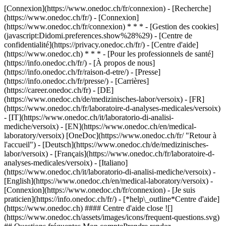
[Connexion](https://www.onedoc.ch/fr/connexion) - [Recherche]
(https://www.onedoc.ch/fr/) - [Connexion]
(https://www.onedoc.ch/fr/connexion) * * * - [Gestion des cookies]
(javascript:Didomi.preferences.show%28%29) - [Centre de
confidentialité](https://privacy.onedoc.ch/fr/) - [Centre d'aide]
(https://www.onedoc.ch) * * * - [Pour les professionnels de santé]
(https://info.onedoc.ch/fr/) - [À propos de nous]
(https://info.onedoc.ch/fr/raison-d-etre/) - [Presse]
(https://info.onedoc.ch/fr/presse/) - [Carrières]
(https://career.onedoc.ch/fr)
- [DE]
(https://www.onedoc.ch/de/medizinisches-labor/versoix) - [FR]
(https://www.onedoc.ch/fr/laboratoire-d-analyses-medicales/versoix)
- [IT](https://www.onedoc.ch/it/laboratorio-di-analisi-
mediche/versoix) - [EN](https://www.onedoc.ch/en/medical-
laboratory/versoix) [OneDoc](https://www.onedoc.ch/fr/ "Retour à
l'accueil") - [Deutsch](https://www.onedoc.ch/de/medizinisches-
labor/versoix) - [Français](https://www.onedoc.ch/fr/laboratoire-d-
analyses-medicales/versoix) - [Italiano]
(https://www.onedoc.ch/it/laboratorio-di-analisi-mediche/versoix) -
[English](https://www.onedoc.ch/en/medical-laboratory/versoix)
-
[Connexion](https://www.onedoc.ch/fr/connexion) - [Je suis
praticien](https://info.onedoc.ch/fr/)
- [*help\_outline*Centre d'aide]
(https://www.onedoc.ch) #### Centre d'aide close ![]
(https://www.onedoc.ch/assets/images/icons/frequent-questions.svg)