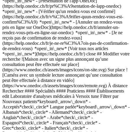
*open\_in\_new* - [Présentation de l'app OneDoc]
(https://help.onedoc.ch/fr/pr%C3%A9sentation-de-lapp-onedoc)
*open\_in\_new*
- [Vérifier qu'un rendez-vous est confirmé](https://help.onedoc.ch/fr/v%C3%A9rifier-quun-rendez-vous-est-confirm%C3%A9) *open\_in\_new* - [Annuler un rendez-vous pris en ligne sur OneDoc](https://help.onedoc.ch/fr/annuler-un-rendez-vous-pris-en-ligne-sur-onedoc) *open\_in\_new* - [Je ne reçois pas de confirmation de rendez-vous](https://help.onedoc.ch/fr/je-ne-re%C3%A7ois-pas-de-confirmation-de-rendez-vous) *open\_in\_new* [Voir tous nos articles *open\_in\_new*](https://help.onedoc.ch/fr/) close ## Modifier votre recherche ![Maison avec un signe plus annonçant qu’une consultation peut être effectuée sur place](https://www.onedoc.ch/assets/images/icons/on-site.svg) Sur place ![Caméra avec un symbole lecture annonçant qu’une consultation peut être effectuée à distance en vidéo](https://www.onedoc.ch/assets/images/icons/remote.svg) À distance Rechercher #### Spécialités #### Praticiens #### Établissements edit Laboratoire d'analyses médicales à Versoix tune Filtrer par Nouveaux patients*keyboard\_arrow\_down* - Acceptés*check\_circle* Langue parlée*keyboard\_arrow\_down* - Albanais*check\_circle* - Allemand*check\_circle* - Anglais*check\_circle* - Arabe*check\_circle* - Espagnol*check\_circle* - Français*check\_circle* - Grec*check\_circle* - Italien*check\_circle* - Portugais*check\_circle* - Suédois*check\_circle* Sexe*keyboard\_arrow\_down* - Femme*check\_circle* - Homme*check\_circle* Disponibilité*keyboard\_arrow\_down* - Disponible aujourdhui*check\_circle* - Dans les 3 prochains jours*check\_circle* - Dans les 7 prochains jours*check\_circle* - Dans les 14 prochains jours*check\_circle* # Laboratoire d'analyses médicales à Versoix: prenez rendez-vous en ligne aujourd'hui ## 1 résultat à Versoix [![LaboMGD Versoix, laboratoire d'analyse à Versoix](https://assets.onedoc.ch/images/entities/87d44214e3626f0b80afc208de4ed3c1a0365b8c4acfe530cf0f0a0aee78c8e3-small.jpg "LaboMGD Versoix, laboratoire d'analyse à Versoix")](https://www.onedoc.ch/fr/laboratoire-d-analyse/versoix/e126/labomgd-versoix) ### [LaboMGD Versoix](https://www.onedoc.ch/fr/laboratoire-d-analyse/versoix/e126/labomgd-versoix) ![Badge indiquant un profil vérifié](https://www.onedoc.ch/assets/images/icons/checkmark.svg) Laboratoire d'analyse Rampe de la Gare 1 1290 Versoix ![Icône patient avec un signe plus annonçant que le professionnel accepte de nouveaux patients](https://www.onedoc.ch/assets/images/icons/new-patients.svg)Accepte les nouveaux patients [Réserver un RDV](https://www.onedoc.ch/fr/laboratoire-d-analyse/versoix/e126/labomgd-versoix) *chevron\_left* lun. 03 août *chevron\_right* Voir plus de rendez-vous *error\_outline* Une erreur s'est produite lors du chargement des disponibilités [Réessayer](https://www.onedoc.ch) ## __Laboratoire d'analyses médicales__: d'autres spécialistes sont réservables en ligne dans les environs de __Versoix__ [![Laboratoire Cornavin, laboratoire d'analyse à Genève](https://assets.onedoc.ch/images/entities/abe945a11418caf1e398a6903612be76aa8882d8f59fff8b5a1e5f0f7b02aa45-small.png "Laboratoire Cornavin, laboratoire d'analyse à Genève")](https://www.onedoc.ch/fr/laboratoire-d-analyse/geneve/e68i/laboratoire-cornavin) ### [Laboratoire Cornavin](https://www.onedoc.ch/fr/laboratoire-d-analyse/geneve/e68i/laboratoire-cornavin) ![Badge indiquant un profil vérifié](https://www.onedoc.ch/assets/images/icons/checkmark.svg) Laboratoire d'analyse Rue de Lausanne 36 1201 Genève ![Icône patient avec un signe plus annonçant que le professionnel accepte de nouveaux patients](https://www.onedoc.ch/assets/images/icons/new-patients.svg)Accepte les nouveaux patients [Réserver un RDV](https://www.onedoc.ch/fr/laboratoire-d-analyse/geneve/e68i/laboratoire-cornavin) *chevron\_left* lun. 03 août *chevron\_right* Voir plus de rendez-vous *error\_outline* Une erreur s'est produite lors du chargement des disponibilités [Réessayer](https://www.onedoc.ch) [![Centre de prélèvement et de vaccination, laboratoire d'analyses médicales à Genève](https://assets.onedoc.ch/images/users/3acd0299f93df6b7f15a27ae4de66b2cc01fbf91c21b8e086c683d47d9b0f97e-small.png "Centre de prélèvement et de vaccination, laboratoire d'analyses médicales à Genève")](https://www.onedoc.ch/fr/laboratoire-d-analyses-medicales/geneve/pcrvu/centre-de-prelevement-et-de-vaccination) ### [Centre de prélèvement et de vaccination](https://www.onedoc.ch/fr/laboratoire-d-analyses-medicales/geneve/pcrvu/centre-de-prelevement-et-de-vaccination) ![Badge indiquant un profil vérifié](https://www.onedoc.ch/assets/images/icons/checkmark.svg) [Laboratoire d'analyses médicales](https://www.onedoc.ch/fr/laboratoire-d-analyses-medicales/geneve) [Centre Médical Croix d'Or](https://www.onedoc.ch/fr/centre-medical/geneve/ebae1/centre-medical-croix-d-or) Rue de la Croix-d'Or 7 1204 Genève ![Icône patient avec un signe plus annonçant que le professionnel accepte de nouveaux patients](https://www.onedoc.ch/assets/images/icons/new-patients.svg)Accepte les nouveaux patients [Réserver un RDV](https://www.onedoc.ch/fr/laboratoire-d-analyses-medicales/geneve/pcrvu/centre-de-prelevement-et-de-vaccination) *chevron\_left* lun. 03 août *chevron\_right* Voir plus de rendez-vous *error\_outline* Une erreur s'est produite lors du chargement des disponibilités [Réessayer](https://www.onedoc.ch) [![Centre de perfusion, laboratoire d'analyses médicales à Genève](https://assets.onedoc.ch/images/users/740eba22f369c9307e7c282cd9f7b147e2c2dcbb125f95f608d5423af8adaab1-small.png "Centre de perfusion, laboratoire d'analyses médicales à Genève")](https://www.onedoc.ch/fr/laboratoire-d-analyses-medicales/geneve/pcrvv/centre-de-perfusion) ### [Centre de perfusion](https://www.onedoc.ch/fr/laboratoire-d-analyses-medicales/geneve/pcrvv/centre-de-perfusion) ![Badge indiquant un profil vérifié](https://www.onedoc.ch/assets/images/icons/checkmark.svg) [Laboratoire d'analyses médicales](https://www.onedoc.ch/fr/laboratoire-d-analyses-medicales/geneve) [Centre Médical Croix d'Or](https://www.onedoc.ch/fr/centre-medical/geneve/ebae1/centre-medical-croix-d-or) Rue de la Croix-d'Or 7 1204 Genève ![Icône patient avec un signe plus annonçant que le professionnel accepte de nouveaux patients](https://www.onedoc.ch/assets/images/icons/new-patients.svg)Accepte les nouveaux patients [Réserver un RDV](https://www.onedoc.ch/fr/laboratoire-d-analyses-medicales/geneve/pcrvv/centre-de-perfusion) *chevron\_left* lun. 03 août *chevron\_right* Voir plus de rendez-vous *error\_outline* Une erreur s'est produite lors du chargement des disponibilités [Réessayer](https://www.onedoc.ch) [![Labor Team Genève - Centre de prélèvement Verdaine, laboratoire d'analyse à Genève](https://assets.onedoc.ch/images/entities/562c1d6fd8ee6748a55fdddc6dbd5fc2b6598ba694967b5bfdd5d08f86aaaef9-small.png "Labor Team Genève - Centre de prélèvement Verdaine, laboratoire d'analyse à Genève")](https://www.onedoc.ch/fr/laboratoire-d-analyse/geneve/ebcvz/labor-team-geneve-centre-de-prelevement-verdaine) ### [Labor Team Genève - Centre de prélèvement Verdaine](https://www.onedoc.ch/fr/laboratoire-d-analyse/geneve/ebcvz/labor-team-geneve-centre-de-prelevement-verdaine) ![Badge indiquant un profil vérifié](https://www.onedoc.ch/assets/images/icons/checkmark.svg) Laboratoire d'analyse Rue Verdaine 12 1204 Genève ![Icône patient avec un signe plus annonçant que le professionnel accepte de nouveaux patients](https://www.onedoc.ch/assets/images/icons/new-patients.svg)Accepte les nouveaux patients [Réserver un RDV](https://www.onedoc.ch/fr/laboratoire-d-analyse/geneve/ebcvz/labor-team-geneve-centre-de-prelevement-verdaine) [![Laboratoire Champel, laboratoire d'analyse à Genève](https://assets.onedoc.ch/images/entities/bbd60fb345ce581f87f505633ae740b2a10814ecb2bf895d38e1a96b24dbd5bf-small.png "Laboratoire Champel, laboratoire d'analyse à Genève")](https://www.onedoc.ch/fr/laboratoire-d-analyse/geneve/e97r/laboratoire-champel) ### [Laboratoire Champel](https://www.onedoc.ch/fr/laboratoire-d-analyse/geneve/e97r/laboratoire-champel) ![Badge indiquant un profil vérifié](https://www.onedoc.ch/assets/images/icons/checkmark.svg) Laboratoire d'analyse Rue Emile-Yung 1 1205 Genève ![Icône patient avec un signe plus annonçant que le professionnel accepte de nouveaux patients](https://www.onedoc.ch/assets/images/icons/new-patients.svg)Accepte les nouveaux patients [Réserver un RDV](https://www.onedoc.ch/fr/laboratoire-d-analyse/geneve/e97r/laboratoire-champel) [![Centre de prélèvement, laboratoire d'analyses médicales à Genève](https://assets.onedoc.ch/images/users/276059c8eade81968a589986118976af9343df76cdf39c35b7a7bf02bba63983-small.png "Centre de prélèvement, laboratoire d'analyses médicales à Genève")](https://www.onedoc.ch/fr/laboratoire-d-analyses-medicales/geneve/pcmxg/centre-de-prelevement) ### [Centre de prélèvement](https://www.onedoc.ch/fr/laboratoire-d-analyses-medicales/geneve/pcmxg/centre-de-prelevement) [Laboratoire d'analyses médicales](https://www.onedoc.ch/fr/laboratoire-d-analyses-medicales/geneve) [Permanence Médico-Chirurgicale Rond-Point Plainpalais](https://www.onedoc.ch/fr/cabinet-medical/geneve/e71u/permanence-medico-chirurgicale-rond-point-plainpalais) Rue de Carouge 17 1205 Genève ![Icône patient avec un signe plus annonçant que le professionnel accepte de nouveaux patients](https://www.onedoc.ch/assets/images/icons/new-patients.svg)Accepte les nouveaux patients [Réserver un RDV](https://www.onedoc.ch/fr/laboratoire-d-analyses-medicales/geneve/pcmxg/centre-de-prelevement) [![Centre de perfusion, laboratoire d'analyses médicales à Genève](https://assets.onedoc.ch/images/users/bc7c46c3c2472fc9887c7ddde409d5bafaf3aa575bc59482b88abf7b7d7938d5-small.png "Centre de perfusion, laboratoire d'analyses médicales à Genève")](https://www.onedoc.ch/fr/laboratoire-d-analyses-medicales/geneve/pcmxf/centre-de-perfusion) ### [Centre de perfusion](https:/