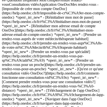
## Questions fréquentes Mon comptePrendre rendez-
vousConsultations vidéoApplication OneDocMes rendez-vous -
[Impossible de créer mon compte OneDoc]
(https://help.onedoc.ch/fr/impossible-de-cr%C3%A9er-mon-compte-
onedoc) *open\_in\_new* - [Réinitialiser mon mot de passe]
(https://help.onedoc.ch/fr/r%C3%A9initialiser-mon-mot-de-passe)
*open\_in\_new* - [Réinitialiser mon adresse email de compte
OneDoc](https://help.onedoc.ch/fr/r%C3%A9initialiser-mon-
adresse-email-de-compte-onedoc) *open\_in\_new*
- [Prendre un
rendez-vous auprès de votre médecin/thérapeute habituel]
(https://help.onedoc.ch/fr/prendre-un-rendez-vous-aupr%C3%A8s-
de-votre-m%C3%A9decin/th%C3%A9rapeute-habituel)
*open\_in\_new* - [Prendre un rendez-vous par spécialité]
(https://help.onedoc.ch/fr/prendre-un-rendez-vous-par-
sp%C3%A9cialit%C3%A9) *open\_in\_new* - [Prendre un
rendez-vous pour un proche](https://help.onedoc.ch/fr/prendre-un-
rendez-vous-pour-un-proche) *open\_in\_new*
- [Qu'est ce qu'une
consultation vidéo OneDoc?](https://help.onedoc.ch/fr/comment-
fonctionne-une-consultation-vid%C3%A9o) *open\_in\_new* -
[Comment prendre rendez-vous pour une consultation vidéo?]
(https://help.onedoc.ch/fr/prendre-un-rendez-vous-%C3%A0-
distance) *open\_in\_new*
- [Téléchargement de l'app OneDoc]
(https://help.onedoc.ch/fr/t%C3%A9l%C3%A9chargement-de-lapp-
onedoc) *open\_in\_new* - [Naviguer dans l'app OneDoc]
(https://help.onedoc.ch/fr/naviguer-dans-lapp-onedoc)