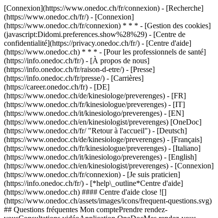
[Connexion](https://www.onedoc.ch/fr/connexion) - [Recherche]
(https://www.onedoc.ch/fr/) - [Connexion]
(https://www.onedoc.ch/fr/connexion) * * * - [Gestion des cookies]
(javascript:Didomi.preferences.show%28%29) - [Centre de
confidentialité](https://privacy.onedoc.ch/fr/) - [Centre d'aide]
(https://www.onedoc.ch) * * * - [Pour les professionnels de santé]
(https://info.onedoc.ch/fr/) - [À propos de nous]
(https://info.onedoc.ch/fr/raison-d-etre/) - [Presse]
(https://info.onedoc.ch/fr/presse/) - [Carrières]
(https://career.onedoc.ch/fr)
- [DE]
(https://www.onedoc.ch/de/kinesiologe/preverenges) - [FR]
(https://www.onedoc.ch/fr/kinesiologue/preverenges) - [IT]
(https://www.onedoc.ch/it/kinesiologo/preverenges) - [EN]
(https://www.onedoc.ch/en/kinesiologist/preverenges) [OneDoc]
(https://www.onedoc.ch/fr/ "Retour à l'accueil") - [Deutsch]
(https://www.onedoc.ch/de/kinesiologe/preverenges) - [Français]
(https://www.onedoc.ch/fr/kinesiologue/preverenges) - [Italiano]
(https://www.onedoc.ch/it/kinesiologo/preverenges) - [English]
(https://www.onedoc.ch/en/kinesiologist/preverenges)
- [Connexion]
(https://www.onedoc.ch/fr/connexion) - [Je suis praticien]
(https://info.onedoc.ch/fr/)
- [*help\_outline*Centre d'aide]
(https://www.onedoc.ch) #### Centre d'aide close ![]
(https://www.onedoc.ch/assets/images/icons/frequent-questions.svg)
## Questions fréquentes Mon comptePrendre rendez-