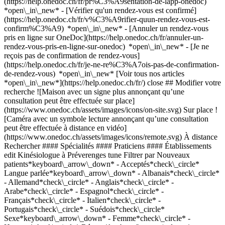
(https://help.onedoc.ch/fr/pr%C3%A9sentation-de-lapp-onedoc)
*open\_in\_new*
- [Vérifier qu'un rendez-vous est confirmé](https://help.onedoc.ch/fr/v%C3%A9rifier-quun-rendez-vous-est-confirm%C3%A9) *open\_in\_new* - [Annuler un rendez-vous pris en ligne sur OneDoc](https://help.onedoc.ch/fr/annuler-un-rendez-vous-pris-en-ligne-sur-onedoc) *open\_in\_new* - [Je ne reçois pas de confirmation de rendez-vous](https://help.onedoc.ch/fr/je-ne-re%C3%A7ois-pas-de-confirmation-de-rendez-vous) *open\_in\_new* [Voir tous nos articles *open\_in\_new*](https://help.onedoc.ch/fr/) close ## Modifier votre recherche ![Maison avec un signe plus annonçant qu’une consultation peut être effectuée sur place](https://www.onedoc.ch/assets/images/icons/on-site.svg) Sur place ![Caméra avec un symbole lecture annonçant qu’une consultation peut être effectuée à distance en vidéo](https://www.onedoc.ch/assets/images/icons/remote.svg) À distance Rechercher #### Spécialités #### Praticiens #### Établissements edit Kinésiologue à Préverenges tune Filtrer par Nouveaux patients*keyboard\_arrow\_down* - Acceptés*check\_circle* Langue parlée*keyboard\_arrow\_down* - Albanais*check\_circle* - Allemand*check\_circle* - Anglais*check\_circle* - Arabe*check\_circle* - Espagnol*check\_circle* - Français*check\_circle* - Italien*check\_circle* - Portugais*check\_circle* - Suédois*check\_circle* Sexe*keyboard\_arrow\_down* - Femme*check\_circle* - Homme*check\_circle* Réseau*keyboard\_arrow\_down* - ASCA*check\_circle* - RME*check\_circle* - NVS*check\_circle* - APTN*check\_circle* Disponibilité*keyboard\_arrow\_down* - Disponible aujourdhui*check\_circle* - Dans les 3 prochains jours*check\_circle* - Dans les 7 prochains jours*check\_circle* - Dans les 14 prochains jours*check\_circle* # Kinésiologue à Préverenges: prenez rendez-vous en ligne aujourd'hui ## 1 résultat à Préverenges [![Mme Antonella Huber D'Ascenzo, kinésiologue à Préverenges](https://assets.onedoc.ch/images/users/98b8e9d68b95897a5a82f1278c05e9396b5559e8313417687e6e2e0d54b93af4-small.jpg "Mme Antonella Huber D'Ascenzo, kinésiologue à Préverenges")](https://www.onedoc.ch/fr/kinesiologue/preverenges/pcvkd/antonella-huber-d-ascenzo) ### [Mme Antonella Huber D'Ascenzo](https://www.onedoc.ch/fr/kinesiologue/preverenges/pcvkd/antonella-huber-d-ascenzo) ![Badge indiquant un profil vérifié](https://www.onedoc.ch/assets/images/icons/checkmark.svg) Kinésiologue Antonella Huber D'Ascenzo Kinésiologue Rue de Lausanne 57 1028 Préverenges ![Mme Antonella Huber D'Ascenzo est affiliée au réseau ASCA](https://assets.onedoc.ch/images/networks/logos/496d325fd4282f2f0a46197dd629fd16fcd2d324839e441a2a65aaa74df08a15-small.png) ![Icône patient avec un signe plus annonçant que le professionnel accepte de nouveaux patients](https://www.onedoc.ch/assets/images/icons/new-patients.svg)Accepte les nouveaux patients [Réserver un RDV](https://www.onedoc.ch/fr/kinesiologue/preverenges/pcvkd/antonella-huber-d-ascenzo) *chevron\_left* lun. 03 août *chevron\_right* Voir plus de rendez-vous *error\_outline* Une erreur s'est produite lors du chargement des disponibilités [Réessayer](https://www.onedoc.ch) ## __Kinésiologues__: d'autres spécialistes sont réservables en ligne dans les environs de __Préverenges__ [![Mme Mélissa Boidart, kinésiologue à Lonay](https://assets.onedoc.ch/images/users/03bd6177d08cf9c15be53da3ed3c1278d08402df6bb5ee9f869d8dfae38291f0-small.png "Mme Mélissa Boidart, kinésiologue à Lonay")](https://www.onedoc.ch/fr/kinesiologue/lonay/pcsaa/melissa-boidart) ### [Mme Mélissa Boidart](https://www.onedoc.ch/fr/kinesiologue/lonay/pcsaa/melissa-boidart) ![Badge indiquant un profil vérifié](https://www.onedoc.ch/assets/images/icons/checkmark.svg) [Kinésiologue](https://www.onedoc.ch/fr/kinesiologue/lonay) Cabinet Cure Energy Route de Denges 28G 1027 Lonay ![Mme Mélissa Boidart est affiliée au réseau ASCA](https://assets.onedoc.ch/images/networks/logos/496d325fd4282f2f0a46197dd629fd16fcd2d324839e441a2a65aaa74df08a15-small.png) ![Icône patient avec un signe plus annonçant que le professionnel accepte de nouveaux patients](https://www.onedoc.ch/assets/images/icons/new-patients.svg)Accepte les nouveaux patients [Réserver un RDV](https://www.onedoc.ch/fr/kinesiologue/lonay/pcsaa/melissa-boidart) *chevron\_left* lun. 03 août *chevron\_right* Voir plus de rendez-vous *error\_outline* Une erreur s'est produite lors du chargement des disponibilités [Réessayer](https://www.onedoc.ch) [![Mme Natacha Pesenti, kinésiologue à Morges](https://assets.onedoc.ch/images/users/7fb1f4e85597fb5aeea7052c6d6b0fff75f516bc5ea117334b8e38641bb24177-small.jpg "Mme Natacha Pesenti, kinésiologue à Morges")](https://www.onedoc.ch/fr/kinesiologue/morges/pcvb2/natacha-pesenti) ### [Mme Natacha Pesenti](https://www.onedoc.ch/fr/kinesiologue/morges/pcvb2/natacha-pesenti) ![Badge indiquant un profil vérifié](https://www.onedoc.ch/assets/images/icons/checkmark.svg) [Kinésiologue](https://www.onedoc.ch/fr/kinesiologue/morges) Cabinet de Natacha Pesenti Grand-Rue 79 1110 Morges ![Mme Natacha Pesenti est affiliée au réseau ASCA](https://assets.onedoc.ch/images/networks/logos/496d325fd4282f2f0a46197dd629fd16fcd2d324839e441a2a65aaa74df08a15-small.png)![Mme Natacha Pesenti est affiliée au réseau RME](https://assets.onedoc.ch/images/networks/logos/a202aabd14cdddb5ff03205af2481fb805645ff903773c55a6c572d22f23762e-small.png) ![Icône patient avec un signe plus annonçant que le professionnel accepte de nouveaux patients](https://www.onedoc.ch/assets/images/icons/new-patients.svg)Accepte les nouveaux patients [Réserver un RDV](https://www.onedoc.ch/fr/kinesiologue/morges/pcvb2/natacha-pesenti) *chevron\_left* lun. 03 août *chevron\_right* Voir plus de rendez-vous *error\_outline* Une erreur s'est produite lors du chargement des disponibilités [Réessayer](https://www.onedoc.ch) [![Mme Mélanie Staub, kinésiologue à Morges](https://assets.onedoc.ch/images/users/d48abf38ea04aad5d69eaba5c9779800bf0f4876c7af91b42f82c8bef534796f-small.png "Mme Mélanie Staub, kinésiologue à Morges")](https://www.onedoc.ch/fr/kinesiologue/morges/pcneu/melanie-staub) ### [Mme Mélanie Staub](https://www.onedoc.ch/fr/kinesiologue/morges/pcneu/melanie-staub) [Kinésiologue](https://www.onedoc.ch/fr/kinesiologue/morges) Espace Anahata Rue Louis de Savoie 29 1110 Morges ![Mme Mélanie Staub est affiliée au réseau ASCA](https://assets.onedoc.ch/images/networks/logos/496d325fd4282f2f0a46197dd629fd16fcd2d324839e441a2a65aaa74df08a15-small.png)![Mme Mélanie Staub est affiliée au réseau RME](https://assets.onedoc.ch/images/networks/logos/a202aabd14cdddb5ff03205af2481fb805645ff903773c55a6c572d22f23762e-small.png) ![Icône patient avec un signe plus annonçant que le professionnel accepte de nouveaux patients](https://www.onedoc.ch/assets/images/icons/new-patients.svg)Accepte les nouveaux patients [Réserver un RDV](https://www.onedoc.ch/fr/kinesiologue/morges/pcneu/melanie-staub) [![Mme Leila Planas, thérapeute en drainage lymphatique à Morges](https://assets.onedoc.ch/images/users/c5d48fe7d7e9f4768b9308f723d5fd18d53408735de37e541cf3db56b55be056-small.png "Mme Leila Planas, thérapeute en drainage lymphatique à Morges")](https://www.onedoc.ch/fr/therapeute-en-drainage-lymphatique/morges/pc1o6/leila-planas) ### [Mme Leila Planas](https://www.onedoc.ch/fr/therapeute-en-drainage-lymphatique/morges/pc1o6/leila-planas) ![Badge indiquant un profil vérifié](https://www.onedoc.ch/assets/images/icons/checkmark.svg) [Thérapeute en drainage lymphatique](https://www.onedoc.ch/fr/therapeute-en-drainage-lymphatique/morges), [Kinésiologue](https://www.onedoc.ch/fr/kinesiologue/morges) Leila Planas - Thérapeute en drainage lymphatique Chemin de Joulens 1 1110 Morges ![Mme Leila Planas est affiliée au réseau ASCA](https://assets.onedoc.ch/images/networks/logos/496d325fd4282f2f0a46197dd629fd16fcd2d324839e441a2a65aaa74df08a15-small.png) ![Icône patient avec un signe plus annonçant que le professionnel accepte de nouveaux patients](https://www.onedoc.ch/assets/images/icons/new-patients.svg)Accepte les nouveaux patients [Réserver un RDV](https://www.onedoc.ch/fr/therapeute-en-drainage-lymphatique/morges/pc1o6/leila-planas) [![M. Simon Naclerio, kinésiologue à Lonay](https://assets.onedoc.ch/images/users/ac5cde8031d621905e7495f5a52e05b4408431d566d7c894ae393d82af3de47f-small.jpg "M. Simon Naclerio, kinésiologue à Lonay")](https://www.onedoc.ch/fr/kinesiologue/lonay/pc07r/simon-naclerio) ### [M. Simon Naclerio](https://www.onedoc.ch/fr/kinesiologue/lonay/pc07r/simon-naclerio) ![Badge indiquant un profil vérifié](https://www.onedoc.ch/assets/images/icons/checkmark.svg) [Kinésiologue](https://www.onedoc.ch/fr/kinesiologue/lonay) Cabinet du Centre thérapeutique de Lonay Chemin du Bief 8 1027 Lonay ![M. Simon Naclerio est affilié au réseau ASCA](https://assets.onedoc.ch/images/networks/logos/496d325fd4282f2f0a46197dd629fd16fcd2d324839e441a2a65aaa74df08a15-small.png)![M. Simon Naclerio est affilié au réseau RME](https://assets.onedoc.ch/images/networks/logos/a202aabd14cdddb5ff03205af2481fb805645ff903773c55a6c572d22f23762e-small.png) ![Icône patient avec un signe plus annonçant que le professionnel accepte de nouveaux patients](https://www.onedoc.ch/assets/images/icons/new-patients.svg)Accepte les nouveaux patients [Réserver un RDV](https://www.onedoc.ch/fr/kinesiologue/lonay/pc07r/simon-naclerio) [![Mme Lynda Stebler, kinésiologue à Saint-Sulpice](https://assets.onedoc.ch/images/users/6b3984f82d2d80c90d7a6725c5f850ba5b1f37c3eec66c86df2a1b247ae7300d-small.jpg "Mme Lynda Stebler, kinésiologue à Saint-Sulpice")](https://www.onedoc.ch/fr/kinesiologue/saint-sulpice/pctxi/lynda-stebler) ### [Mme Lynda Stebler](https://www.onedoc.ch/fr/kinesiologue/saint-sulpice/pctxi/lynda-stebler) ![Badge indiquant un profil vérifié](https://www.onedoc.ch/assets/images/icons/checkmark.svg) [Kinésiologue](https://www.onedoc.ch/fr/kinesiologue/saint-sulpice) L'éveil de Soi Rue du Centre 25 1025 Saint-