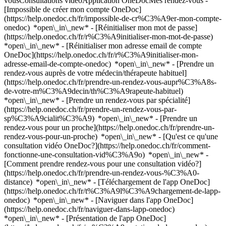
vousConsultations vidéoApplication OneDocMes rendez-vous -
[Impossible de créer mon compte OneDoc]
(https://help.onedoc.ch/fr/impossible-de-cr%C3%A9er-mon-compte-
onedoc) *open\_in\_new* - [Réinitialiser mon mot de passe]
(https://help.onedoc.ch/fr/r%C3%A9initialiser-mon-mot-de-passe)
*open\_in\_new* - [Réinitialiser mon adresse email de compte
OneDoc](https://help.onedoc.ch/fr/r%C3%A9initialiser-mon-
adresse-email-de-compte-onedoc) *open\_in\_new*
- [Prendre un
rendez-vous auprès de votre médecin/thérapeute habituel]
(https://help.onedoc.ch/fr/prendre-un-rendez-vous-aupr%C3%A8s-
de-votre-m%C3%A9decin/th%C3%A9rapeute-habituel)
*open\_in\_new* - [Prendre un rendez-vous par spécialité]
(https://help.onedoc.ch/fr/prendre-un-rendez-vous-par-
sp%C3%A9cialit%C3%A9) *open\_in\_new* - [Prendre un
rendez-vous pour un proche](https://help.onedoc.ch/fr/prendre-un-
rendez-vous-pour-un-proche) *open\_in\_new*
- [Qu'est ce qu'une
consultation vidéo OneDoc?](https://help.onedoc.ch/fr/comment-
fonctionne-une-consultation-vid%C3%A9o) *open\_in\_new* -
[Comment prendre rendez-vous pour une consultation vidéo?]
(https://help.onedoc.ch/fr/prendre-un-rendez-vous-%C3%A0-
distance) *open\_in\_new*
- [Téléchargement de l'app OneDoc]
(https://help.onedoc.ch/fr/t%C3%A9l%C3%A9chargement-de-lapp-
onedoc) *open\_in\_new* - [Naviguer dans l'app OneDoc]
(https://help.onedoc.ch/fr/naviguer-dans-lapp-onedoc)
*open\_in\_new* - [Présentation de l'app OneDoc]