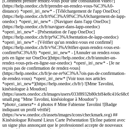
[Comment prendre rendez-vous pour une consultation vidéo?]
(https://help.onedoc.ch/fr/prendre-un-rendez-vous-%C3%A0-
distance) *open\_in\_new*
- [Téléchargement de l'app OneDoc]
(https://help.onedoc.ch/fr/t%C3%A9l%C3%A9chargement-de-lapp-
onedoc) *open\_in\_new* - [Naviguer dans l'app OneDoc]
(https://help.onedoc.ch/fr/naviguer-dans-lapp-onedoc)
*open\_in\_new* - [Présentation de l'app OneDoc]
(https://help.onedoc.ch/fr/pr%C3%A9sentation-de-lapp-onedoc)
*open\_in\_new*
- [Vérifier qu'un rendez-vous est confirmé](https://help.onedoc.ch/fr/v%C3%A9rifier-quun-rendez-vous-est-confirm%C3%A9) *open\_in\_new* - [Annuler un rendez-vous pris en ligne sur OneDoc](https://help.onedoc.ch/fr/annuler-un-rendez-vous-pris-en-ligne-sur-onedoc) *open\_in\_new* - [Je ne reçois pas de confirmation de rendez-vous](https://help.onedoc.ch/fr/je-ne-re%C3%A7ois-pas-de-confirmation-de-rendez-vous) *open\_in\_new* [Voir tous nos articles *open\_in\_new*](https://help.onedoc.ch/fr/) ![Mme Tavolini, kinésiologue à Moudon](https://assets.onedoc.ch/images/users/033f8932b80cbff4e8c416c68c6d7f7e27c45302d352d24eee894e938bc8446a-small.png "Mme Tavolini, kinésiologue à Moudon") *photo\_camera*+ 4 photos # Mme Fabienne Tavolini ![Badge indiquant un profil vérifié](https://www.onedoc.ch/assets/images/icons/checkmark.svg) ## Kinésiologue Résumé Lieux Carte Présentation ![Icône patient avec un signe plus annonçant que le professionnel accepte de nouveaux patients](https://www.onedoc.ch/assets/images/icons/new-patients.svg) ### Patients acceptés Mme Fabienne Tavolini accepte les nouveaux patients ![Icône mallette annonçant les spécialités du professionnel de santé](https://www.onedoc.ch/assets/images/icons/specialties.svg) ### Spécialités Massage métamorphique Massage classique Kinésiologie ![Icône de bâtiment annonçant tous les lieux où le professionnel de santé exerce](https://www.onedoc.ch/assets/images/icons/locations.svg) ### Lieux de consultation à la Source M. à Moudon [Atera santé à Romont FR](https://www.onedoc.ch/fr/kinesiologue/romont/pcz7h/fabienne-tavolini) ![Marqueur annonçant la carte et les informations d’accès du cabinet](https://www.onedoc.ch/assets/images/icons/map.svg) ### Carte et informations d'accès #### à la Source M. Ruelle du Cheval-Blanc 2 1510 Moudon #### Horaire d'ouverture Actuellement fermé - Ouvre jeudi à 08:30 *expand\_more* Lundi: 08:30 - 18:30 Mardi: 08:30 - 18:30 Mercredi: 08:30 - 18:30 Jeudi: 08:30 - 18:30 Vendredi: 08:30 - 18:30 Samedi: Fermé Dimanche: Fermé ![Icône document annonçant la présentation de l’établissement](https://www.onedoc.ch/assets/images/icons/presentation.svg) ### Présentation du professionnel de santé ## Fabienne Tavolini A celles et ceux qui ont choisi de vivre en harmonie dans une relation saine avec soi, c'est-à-dire se respecter, s'écouter et s'accepter, je suis heureuse du croisement de nos routes et de vous accompagner un bout de chemin vers votre épanouissement et votre bien-être. Au rythme des aventures et des surprises de la vie, je me suis peu à peu intéressée au vrai bien-être, j’ai gardé ce qui me convenait pour le moment et j’ai laissé aller ce qui ne me convenait plus. Le temps amène des changements que chacun peut subir ou pas. Aujourd’hui, je peux compter sur mon petit sac à dos virtuel où se côtoient mes outils, protocoles et techniques Métakinébiologie®, de Kinésiologie, Métamorphose, Emotional Techique Freedom (Technique de libération émotionnelle) et massages thérapeutiques. Chaque technique apporte un bien-être physique, émotionnel, mental et ouvre, éclaire le chemin de pensée et des décisions, il suffit de découvrir quel est celle qui vous conviendra le mieux selon la problématique ou l'objectif que vous recherchez. ## Métakinébiologie__®__ Méta : vient du mot grec qui veut dire "au-delà". La Métakinébiologie® implique une vision globale de l'être humain. Kiné : vient du préfixe grec "kinesis" qui veut dire "mouvement". La Métakinébiologie® intègre le test neuro-musculaire des concepts de la kinésiologie. Biologie : la biologie est la science de la vie. Les découvertes les plus récentes de la psychosomatique sont prises en compte pour optimiser l'équilibre physique, émotionnel et mental de l'individu. __Un outil puissant__ La Métakinébiologie® est un concept et une pratique développée par Philippe Bertholon et enseigné par Sandrine Bertholon. Elle intègre les découvertes récentes en matière de fonctionnement du cerveau et du système "corps-cerveau". Elle permet la prise de conscience des blocages émotionnels et l'accompagnement de leur libération. Philippe Bertholon est membre de la FFK depuis plus de 25 ans et a fait parti du conseil d'administration pendant 6 ans. Ses formations sont reconnues par la Fédération Française de Kinésiologie. Celles-ci sont prises en compte pour le nombre d'heure du cursus professionnel. Membre du S.N.K N° Adhérent 1-I-99-383. __Vers la connaissance de l'Etre__ La Métakinébiologie® est une pratique éducative de compréhension de l'être, une méthode de gestion du stress et de connaissance de soi douce et non intrusive. Elle permet d'obtenir des réponses fiables et explicites dans un climat sécurisant. ## Kinésiologie - __En cours de formation OrTra TC__ L'objectif est de réentraîner le système nerveux à mieux réagir aux stress passés, présents et futurs. Il s’appuie sur des vérifications musculaires pour identifier les déséquilibres : · Physique, comme par exemple la fatigue, des douleurs, une mauvaise posture. · Émotionnel, tel que baisse de moral, changements d’humeur. · Mental, comme être trop dans la tête, dans le questionnement, dans les remises en question. · Énergétique, tel que fatigue, blocages. Notre cerveau, pour gagner en efficacité, crée des chemins neurologiques — des sortes d’"autoroutes de l’information" — qui dictent nos réactions, nos comportements, nos croyances ou nos émotions. Ces chemins se forment souvent dès l’enfance, à partir d’expériences vécues, de stress, de traumatismes ou de conditionnements. Mais parfois, ces chemins deviennent inadaptés, voire limitants : on parle alors de chemin neurologique erroné. Ces circuits automatiques nous poussent à répéter certains schémas, même lorsqu’ils ne sont plus utiles ou qu’ils nous freinent. Par exemple : un enfant qui a appris à se taire pour éviter les conflits peut, à l’âge adulte, avoir du mal à s’affirmer, même dans un contexte sûr. En kinésiologie, grâce au test musculaire, on identifie ces chemins erronés et on met en lumière les blocages, les stress associés ou les croyances limitantes. Une fois les empêchements conscients ou inconscients repérés, le corps est prêt à accueillir de nouvelles informations. C’est là qu’intervient l’équilibrage ; pour se faire plusieurs options sont possibles telles que la stimulation de points d’acupuncture, des exercices de mouvements oculaires, des techniques, des exercices de coordination, etc. On aide le système neurologique à "contourner" l’ancien chemin et à en créer un nouveau, plus juste, plus fluide, mieux adapté à la réalité actuelle. Ce nouveau chemin neurologique devient alors une nouvelle manière d’agir, de penser, de ressentir. Il permet à la personne de se reconnecter à ses ressources, d’agir différemment, avec plus de liberté, de confiance et de clarté. Ainsi, la kinésiologie offre un espace pour transformer les anciens réflexes en nouvelles possibilités. ## EFT L’EFT est une technique de libération qui traite les perturbations (chocs) émotionnelles, physiques ou psychologiques survenues lors de différents événements importants qui, parfois paraissent anodins et restent tapis dans l'ombre pour ressurgir fortement. Ces perturbations plus ou moins fortes, conscientes ou inconscientes, provoquent dans le système énergétique une programmation erronée liée au choc vécu à un moment précis. La technique de Gary Craig libère les blocages par des » tapotements » sur différents points des méridiens afin d’enlever la perturbation (pic émotionnel, douleur physique) et permet de restaurer la bonne information. ## Massage Métamorphique Cette méthode agit sur la mémoire des cellules par un travail en douceur, elle permet de libérer des nœuds d’énergie sur les blocages de certains moments vécus. Ces nœuds, barrages énergétiques vont peu à peu se défaire de manière à libérer l’énergie pour laisser place à la transformation tout en apportant détente et bien-être. Il permet de dissoudre les blocages, conscients ou non, qui empêche d’avancer dans la vie (pieds), de faire et prendre la vie à pleines mains (bras) et de communiquer, prendre de nouvelles initiatives pour soi (tête). La métamorphose est une technique de développement personnel qui évolue en adéquation avec le rythme de la personne. ## Massage Classique Ce massage permet de soulager des zones spécifiques telles que les douleurs de dos, lumbago, lombalgie, sciatique et apaise les tensions musculaires telles que trapèzes douloureux, nuque tendue. ## Massage Relaxant Ce soin diminue la fatigue, les tensions musculaires légères, il libère les tensions dues au surmenage, au stress et apporte calme et apaisement. * Ces différents soins ne sont pas une approche médicale et ne remplacent ni un traitement médical ni un suivi psychothérapeutique.* *C’est une méthode complémentaire qui peut accompagner une démarche de santé globale ou de développement personnel.* [*arrow\_drop\_down*Voir plus](https://www.onedoc.ch) [![Mme Tavolini, kinésiologue à Moudon](https://assets.onedoc.ch/images/users/033f8932b80cbff4e8c416c68c6d7f7e27c45302d352d24eee894e938bc8446a-small.png "Mme Tavolini, kinésiologue à Moudon")](https://assets.onedoc.ch/images/users/033f8932b80cbff4e8c416c68c6d7f7e27c45302d352d24eee894e938bc8446a.png)[![à la Source M., cabinet à Moudon](https://assets.onedoc.ch/images/entities/2a4c1cebe171a4aa06b221944396c17741340a4221c320425d356579bcecd4bb-small.jpg "à la Source M., cabinet à Moudon")](https://assets.onedoc.ch/images/entities/2a4c1cebe171a4aa06b221944396c17741340a4221c320425d356579bcecd4bb.jpg)[![à la Source M., cabinet à Moudon](https://assets.onedoc.ch/images/entities/3b8b9e6b8d9e32154c371a35be1cfa358ee9bc5753c1a4fce750bf5d8662535c-small.png "à la Source M., cabinet à Moudon")](https://assets.onedoc.ch/images/entities/3b8b9e6b8d9e32154c371a35be1cfa358ee9bc5753c1a4fce750bf5d8662535c.png)[![à la Source M., cabinet à Moudon