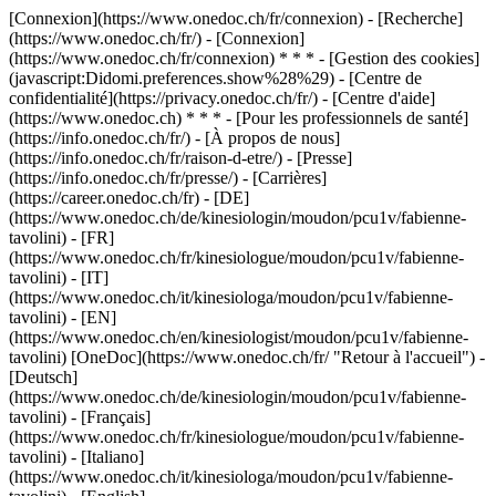
[Connexion](https://www.onedoc.ch/fr/connexion) - [Recherche]
(https://www.onedoc.ch/fr/) - [Connexion]
(https://www.onedoc.ch/fr/connexion) * * * - [Gestion des cookies]
(javascript:Didomi.preferences.show%28%29) - [Centre de
confidentialité](https://privacy.onedoc.ch/fr/) - [Centre d'aide]
(https://www.onedoc.ch) * * * - [Pour les professionnels de santé]
(https://info.onedoc.ch/fr/) - [À propos de nous]
(https://info.onedoc.ch/fr/raison-d-etre/) - [Presse]
(https://info.onedoc.ch/fr/presse/) - [Carrières]
(https://career.onedoc.ch/fr)
- [DE]
(https://www.onedoc.ch/de/kinesiologin/moudon/pcu1v/fabienne-
tavolini) - [FR]
(https://www.onedoc.ch/fr/kinesiologue/moudon/pcu1v/fabienne-
tavolini) - [IT]
(https://www.onedoc.ch/it/kinesiologa/moudon/pcu1v/fabienne-
tavolini) - [EN]
(https://www.onedoc.ch/en/kinesiologist/moudon/pcu1v/fabienne-
tavolini) [OneDoc](https://www.onedoc.ch/fr/ "Retour à l'accueil") -
[Deutsch]
(https://www.onedoc.ch/de/kinesiologin/moudon/pcu1v/fabienne-
tavolini) - [Français]
(https://www.onedoc.ch/fr/kinesiologue/moudon/pcu1v/fabienne-
tavolini) - [Italiano]
(https://www.onedoc.ch/it/kinesiologa/moudon/pcu1v/fabienne-