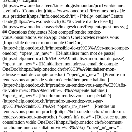
tavolini) - [English]
(https://www.onedoc.ch/en/kinesiologist/moudon/pcu1v/fabienne-
tavolini)
- [Connexion](https://www.onedoc.ch/fr/connexion) - [Je
suis praticien](https://info.onedoc.ch/fr/)
- [*help\_outline*Centre
d'aide](https://www.onedoc.ch) #### Centre d'aide close ![]
(https://www.onedoc.ch/assets/images/icons/frequent-questions.svg)
## Questions fréquentes Mon comptePrendre rendez-
vousConsultations vidéoApplication OneDocMes rendez-vous -
[Impossible de créer mon compte OneDoc]
(https://help.onedoc.ch/fr/impossible-de-cr%C3%A9er-mon-compte-
onedoc) *open\_in\_new* - [Réinitialiser mon mot de passe]
(https://help.onedoc.ch/fr/r%C3%A9initialiser-mon-mot-de-passe)
*open\_in\_new* - [Réinitialiser mon adresse email de compte
OneDoc](https://help.onedoc.ch/fr/r%C3%A9initialiser-mon-
adresse-email-de-compte-onedoc) *open\_in\_new*
- [Prendre un
rendez-vous auprès de votre médecin/thérapeute habituel]
(https://help.onedoc.ch/fr/prendre-un-rendez-vous-aupr%C3%A8s-
de-votre-m%C3%A9decin/th%C3%A9rapeute-habituel)
*open\_in\_new* - [Prendre un rendez-vous par spécialité]
(https://help.onedoc.ch/fr/prendre-un-rendez-vous-par-
sp%C3%A9cialit%C3%A9) *open\_in\_new* - [Prendre un
rendez-vous pour un proche](https://help.onedoc.ch/fr/prendre-un-
rendez-vous-pour-un-proche) *open\_in\_new*
- [Qu'est ce qu'une
consultation vidéo OneDoc?](https://help.onedoc.ch/fr/comment-
fonctionne-une-consultation-vid%C3%A9o) *open\_in\_new* -