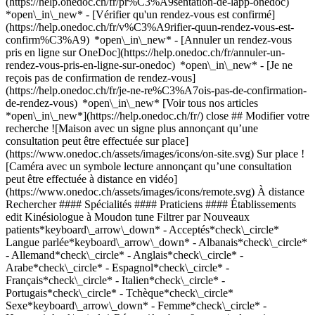
(https://help.onedoc.ch/fr/pr%C3%A9sentation-de-lapp-onedoc)
*open\_in\_new*
- [Vérifier qu'un rendez-vous est confirmé](https://help.onedoc.ch/fr/v%C3%A9rifier-quun-rendez-vous-est-confirm%C3%A9) *open\_in\_new* - [Annuler un rendez-vous pris en ligne sur OneDoc](https://help.onedoc.ch/fr/annuler-un-rendez-vous-pris-en-ligne-sur-onedoc) *open\_in\_new* - [Je ne reçois pas de confirmation de rendez-vous](https://help.onedoc.ch/fr/je-ne-re%C3%A7ois-pas-de-confirmation-de-rendez-vous) *open\_in\_new* [Voir tous nos articles *open\_in\_new*](https://help.onedoc.ch/fr/) close ## Modifier votre recherche ![Maison avec un signe plus annonçant qu’une consultation peut être effectuée sur place](https://www.onedoc.ch/assets/images/icons/on-site.svg) Sur place ![Caméra avec un symbole lecture annonçant qu’une consultation peut être effectuée à distance en vidéo](https://www.onedoc.ch/assets/images/icons/remote.svg) À distance Rechercher #### Spécialités #### Praticiens #### Établissements edit Kinésiologue à Moudon tune Filtrer par Nouveaux patients*keyboard\_arrow\_down* - Acceptés*check\_circle* Langue parlée*keyboard\_arrow\_down* - Albanais*check\_circle* - Allemand*check\_circle* - Anglais*check\_circle* - Arabe*check\_circle* - Espagnol*check\_circle* - Français*check\_circle* - Italien*check\_circle* - Portugais*check\_circle* - Tchèque*check\_circle* Sexe*keyboard\_arrow\_down* - Femme*check\_circle* - Homme*check\_circle* Réseau*keyboard\_arrow\_down* - ASCA*check\_circle* - RME*check\_circle* - APTN*check\_circle* Disponibilité*keyboard\_arrow\_down* - Disponible aujourdhui*check\_circle* - Dans les 3 prochains jours*check\_circle* - Dans les 7 prochains jours*check\_circle* - Dans les 14 prochains jours*check\_circle* # Kinésiologue à Moudon: prenez rendez-vous en ligne aujourd'hui ## 2 résultats à Moudon [![Mme Matilde Hänggi, kinésiologue à Moudon](https://assets.onedoc.ch/images/users/5d6084e2c684ee10aa80d288796236802e8a257dbb48767ca69eb5fa9d4b829c-small.jpg "Mme Matilde Hänggi, kinésiologue à Moudon")](https://www.onedoc.ch/fr/kinesiologue/moudon/pcz12/matilde-hanggi) ### [Mme Matilde Hänggi](https://www.onedoc.ch/fr/kinesiologue/moudon/pcz12/matilde-hanggi) ![Badge indiquant un profil vérifié](https://www.onedoc.ch/assets/images/icons/checkmark.svg) Kinésiologue Cabinet Matilde Hänggi Rue du Château 1 1510 Moudon ![Mme Matilde Hänggi est affiliée au réseau RME](https://assets.onedoc.ch/images/networks/logos/a202aabd14cdddb5ff03205af2481fb805645ff903773c55a6c572d22f23762e-small.png) ![Icône patient avec un signe plus annonçant que le professionnel accepte de nouveaux patients](https://www.onedoc.ch/assets/images/icons/new-patients.svg)Accepte les nouveaux patients [Réserver un RDV](https://www.onedoc.ch/fr/kinesiologue/moudon/pcz12/matilde-hanggi) *chevron\_left* mar. 04 août *chevron\_right* Voir plus de rendez-vous *error\_outline* Une erreur s'est produite lors du chargement des disponibilités [Réessayer](https://www.onedoc.ch) [![Mme Fabienne Tavolini, kinésiologue à Moudon](https://assets.onedoc.ch/images/users/033f8932b80cbff4e8c416c68c6d7f7e27c45302d352d24eee894e938bc8446a-small.png "Mme Fabienne Tavolini, kinésiologue à Moudon")](https://www.onedoc.ch/fr/kinesiologue/moudon/pcu1v/fabienne-tavolini) ### [Mme Fabienne Tavolini](https://www.onedoc.ch/fr/kinesiologue/moudon/pcu1v/fabienne-tavolini) ![Badge indiquant un profil vérifié](https://www.onedoc.ch/assets/images/icons/checkmark.svg) Kinésiologue à la Source M. Ruelle du Cheval-Blanc 2 1510 Moudon ![Mme Fabienne Tavolini est affiliée au réseau ASCA](https://assets.onedoc.ch/images/networks/logos/496d325fd4282f2f0a46197dd629fd16fcd2d324839e441a2a65aaa74df08a15-small.png) ![Icône patient avec un signe plus annonçant que le professionnel accepte de nouveaux patients](https://www.onedoc.ch/assets/images/icons/new-patients.svg)Accepte les nouveaux patients [Réserver un RDV](https://www.onedoc.ch/fr/kinesiologue/moudon/pcu1v/fabienne-tavolini) *chevron\_left* mar. 04 août *chevron\_right* Voir plus de rendez-vous *error\_outline* Une erreur s'est produite lors du chargement des disponibilités [Réessayer](https://www.onedoc.ch) ## __Kinésiologues__: d'autres spécialistes sont réservables en ligne dans les environs de __Moudon__ [![Mme Yaël Flach, kinésiologue à Neyruz-sur-Moudon](https://assets.onedoc.ch/images/users/f086c57a332c007c61c7d0fa34b28bd5ce47280e7f4791eb256dc0a8357d5e8a-small.jpg "Mme Yaël Flach, kinésiologue à Neyruz-sur-Moudon")](https://www.onedoc.ch/fr/kinesiologue/neyruz-sur-moudon/pcs59/yael-flach) ### [Mme Yaël Flach](https://www.onedoc.ch/fr/kinesiologue/neyruz-sur-moudon/pcs59/yael-flach) ![Badge indiquant un profil vérifié](https://www.onedoc.ch/assets/images/icons/checkmark.svg) [Kinésiologue](https://www.onedoc.ch/fr/kinesiologue/neyruz-sur-moudon) Cabinet Mme Yaël Flach - Neyruz-sur-Moudon Rue du Battoir 12 1515 Neyruz-sur-Moudon ![Mme Yaël Flach est affiliée au réseau RME](https://assets.onedoc.ch/images/networks/logos/a202aabd14cdddb5ff03205af2481fb805645ff903773c55a6c572d22f23762e-small.png) ![Icône patient avec un signe plus annonçant que le professionnel accepte de nouveaux patients](https://www.onedoc.ch/assets/images/icons/new-patients.svg)Accepte les nouveaux patients [Réserver un RDV](https://www.onedoc.ch/fr/kinesiologue/neyruz-sur-moudon/pcs59/yael-flach) *chevron\_left* mar. 04 août *chevron\_right* Voir plus de rendez-vous *error\_outline* Une erreur s'est produite lors du chargement des disponibilités [Réessayer](https://www.onedoc.ch) [![Mme Fabienne Tavolini, kinésiologue à Romont](https://assets.onedoc.ch/images/users/033f8932b80cbff4e8c416c68c6d7f7e27c45302d352d24eee894e938bc8446a-small.png "Mme Fabienne Tavolini, kinésiologue à Romont")](https://www.onedoc.ch/fr/kinesiologue/romont/pcz7h/fabienne-tavolini) ### [Mme Fabienne Tavolini](https://www.onedoc.ch/fr/kinesiologue/romont/pcz7h/fabienne-tavolini) ![Badge indiquant un profil vérifié](https://www.onedoc.ch/assets/images/icons/checkmark.svg) [Kinésiologue](https://www.onedoc.ch/fr/kinesiologue/romont?state=FR) Atera santé Route de la Gare 7 1680 Romont FR ![Mme Fabienne Tavolini est affiliée au réseau ASCA](https://assets.onedoc.ch/images/networks/logos/496d325fd4282f2f0a46197dd629fd16fcd2d324839e441a2a65aaa74df08a15-small.png) ![Icône patient avec un signe plus annonçant que le professionnel accepte de nouveaux patients](https://www.onedoc.ch/assets/images/icons/new-patients.svg)Accepte les nouveaux patients [Réserver un RDV](https://www.onedoc.ch/fr/kinesiologue/romont/pcz7h/fabienne-tavolini) [![Mme Carmen Ameijeiras Dominguez, kinésiologue à Billens-Hennens](https://assets.onedoc.ch/images/users/5a9e71b2ebf16298517258aa16adb9fe1abe820fd55220adc7ddd35f04c437e5-small.jpg "Mme Carmen Ameijeiras Dominguez, kinésiologue à Billens-Hennens")](https://www.onedoc.ch/fr/kinesiologue/billens-hennens/pcmqd/carmen-ameijeiras-dominguez) ### [Mme Carmen Ameijeiras Dominguez](https://www.onedoc.ch/fr/kinesiologue/billens-hennens/pcmqd/carmen-ameijeiras-dominguez) ![Badge indiquant un profil vérifié](https://www.onedoc.ch/assets/images/icons/checkmark.svg) [Kinésiologue](https://www.onedoc.ch/fr/kinesiologue/billens-hennens) Gaya KinéSanté - Etage E - CSSF Billens Route de l'Hôpital 1 1681 Billens-Hennens ![Mme Carmen Ameijeiras Dominguez est affiliée au réseau ASCA](https://assets.onedoc.ch/images/networks/logos/496d325fd4282f2f0a46197dd629fd16fcd2d324839e441a2a65aaa74df08a15-small.png)![Mme Carmen Ameijeiras Dominguez est affiliée au réseau RME](https://assets.onedoc.ch/images/networks/logos/a202aabd14cdddb5ff03205af2481fb805645ff903773c55a6c572d22f23762e-small.png) ![Icône patient avec un signe plus annonçant que le professionnel accepte de nouveaux patients](https://www.onedoc.ch/assets/images/icons/new-patients.svg)Accepte les nouveaux patients [Réserver un RDV](https://www.onedoc.ch/fr/kinesiologue/billens-hennens/pcmqd/carmen-ameijeiras-dominguez) [![Mme Stéphanie Notz, kinésiologue à Romont](https://assets.onedoc.ch/images/users/1f1ceb1036c77a4f5f3a7453d3a0edce09c7c30b962b63618e96b8e749d0918e-small.png "Mme Stéphanie Notz, kinésiologue à Romont")](https://www.onedoc.ch/fr/kinesiologue/romont/pc08g/stephanie-notz) ### [Mme Stéphanie Notz](https://www.onedoc.ch/fr/kinesiologue/romont/pc08g/stephanie-notz) ![Badge indiquant un profil vérifié](https://www.onedoc.ch/assets/images/icons/checkmark.svg) [Kinésiologue](https://www.onedoc.ch/fr/kinesiologue/romont?state=FR) Stéphanie Kinésiologie Rue du Château 126 1680 Romont FR ![Mme Stéphanie Notz est affiliée au réseau RME](https://assets.onedoc.ch/images/networks/logos/a202aabd14cdddb5ff03205af2481fb805645ff903773c55a6c572d22f23762e-small.png) ![Icône patient avec un signe plus annonçant que le professionnel accepte de nouveaux patients](https://www.onedoc.ch/assets/images/icons/new-patients.svg)Accepte les nouveaux patients [Réserver un RDV](https://www.onedoc.ch/fr/kinesiologue/romont/pc08g/stephanie-notz) [![Mme Marion Gay-Mermoud, kinésiologue à Poliez-Pittet](https://assets.onedoc.ch/images/users/dd7dbcc4ed2e73a1e8b5e7794d78d7c94d216ef2255d49805a19a7dfdeac7c91-small.jpg "Mme Marion Gay-Mermoud, kinésiologue à Poliez-Pittet")](https://www.onedoc.ch/fr/kinesiologue/poliez-pittet/pcpxz/marion-gay-mermoud) ### [Mme Marion Gay-Mermoud](https://www.onedoc.ch/fr/kinesiologue/poliez-pittet/pcpxz/marion-gay-mermoud) ![Badge indiquant un profil vérifié](https://www.onedoc.ch/assets/images/icons/checkmark.svg) [Kinésiologue](https://www.onedoc.ch/fr/kinesiologue/poliez-pittet) Kinésiologie Poliez-Pittet - Cœur d'hêtre Route d'Echallens 1 1041 Poliez-Pittet ![Mme Marion Gay-Mermoud est affiliée au réseau ASCA](https://assets.onedoc.ch/images/networks/logos/496d325fd4282f2f0a46197dd629fd16fcd2d324839e441a2a65aaa74df08a15-small.png)![Mme Marion Gay-Mermoud est affiliée au réseau RME](https://assets.onedoc.ch/images/networks/logos/a202aabd14cdddb5ff03205af2481fb805645ff90