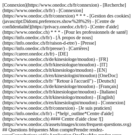
[Connexion](https://www.onedoc.ch/fr/connexion) - [Recherche]
(https://www.onedoc.ch/fr/) - [Connexion]
(https://www.onedoc.ch/fr/connexion) * * * - [Gestion des cookies]
(javascript:Didomi.preferences.show%28%29) - [Centre de
confidentialité](https://privacy.onedoc.ch/fr/) - [Centre d'aide]
(https://www.onedoc.ch) * * * - [Pour les professionnels de santé]
(https://info.onedoc.ch/fr/) - [À propos de nous]
(https://info.onedoc.ch/fr/raison-d-etre/) - [Presse]
(https://info.onedoc.ch/fr/presse/) - [Carrières]
(https://career.onedoc.ch/fr)
- [DE]
(https://www.onedoc.ch/de/kinesiologe/moudon) - [FR]
(https://www.onedoc.ch/fr/kinesiologue/moudon) - [IT]
(https://www.onedoc.ch/it/kinesiologo/moudon) - [EN]
(https://www.onedoc.ch/en/kinesiologist/moudon) [OneDoc]
(https://www.onedoc.ch/fr/ "Retour à l'accueil") - [Deutsch]
(https://www.onedoc.ch/de/kinesiologe/moudon) - [Français]
(https://www.onedoc.ch/fr/kinesiologue/moudon) - [Italiano]
(https://www.onedoc.ch/it/kinesiologo/moudon) - [English]
(https://www.onedoc.ch/en/kinesiologist/moudon)
- [Connexion]
(https://www.onedoc.ch/fr/connexion) - [Je suis praticien]
(https://info.onedoc.ch/fr/)
- [*help\_outline*Centre d'aide]
(https://www.onedoc.ch) #### Centre d'aide close ![]
(https://www.onedoc.ch/assets/images/icons/frequent-questions.svg)
## Questions fréquentes Mon comptePrendre rendez-