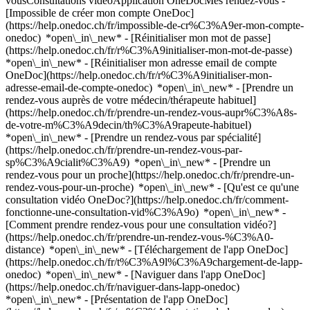
vousConsultations vidéoApplication OneDocMes rendez-vous -
[Impossible de créer mon compte OneDoc]
(https://help.onedoc.ch/fr/impossible-de-cr%C3%A9er-mon-compte-
onedoc) *open\_in\_new* - [Réinitialiser mon mot de passe]
(https://help.onedoc.ch/fr/r%C3%A9initialiser-mon-mot-de-passe)
*open\_in\_new* - [Réinitialiser mon adresse email de compte
OneDoc](https://help.onedoc.ch/fr/r%C3%A9initialiser-mon-
adresse-email-de-compte-onedoc) *open\_in\_new*
- [Prendre un
rendez-vous auprès de votre médecin/thérapeute habituel]
(https://help.onedoc.ch/fr/prendre-un-rendez-vous-aupr%C3%A8s-
de-votre-m%C3%A9decin/th%C3%A9rapeute-habituel)
*open\_in\_new* - [Prendre un rendez-vous par spécialité]
(https://help.onedoc.ch/fr/prendre-un-rendez-vous-par-
sp%C3%A9cialit%C3%A9) *open\_in\_new* - [Prendre un
rendez-vous pour un proche](https://help.onedoc.ch/fr/prendre-un-
rendez-vous-pour-un-proche) *open\_in\_new*
- [Qu'est ce qu'une
consultation vidéo OneDoc?](https://help.onedoc.ch/fr/comment-
fonctionne-une-consultation-vid%C3%A9o) *open\_in\_new* -
[Comment prendre rendez-vous pour une consultation vidéo?]
(https://help.onedoc.ch/fr/prendre-un-rendez-vous-%C3%A0-
distance) *open\_in\_new*
- [Téléchargement de l'app OneDoc]
(https://help.onedoc.ch/fr/t%C3%A9l%C3%A9chargement-de-lapp-
onedoc) *open\_in\_new* - [Naviguer dans l'app OneDoc]
(https://help.onedoc.ch/fr/naviguer-dans-lapp-onedoc)
*open\_in\_new* - [Présentation de l'app OneDoc]