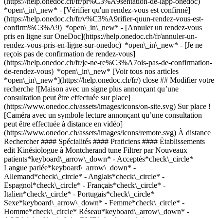
(https://help.onedoc.ch/fr/pr%C3%A9sentation-de-lapp-onedoc)
*open\_in\_new*
- [Vérifier qu'un rendez-vous est confirmé](https://help.onedoc.ch/fr/v%C3%A9rifier-quun-rendez-vous-est-confirm%C3%A9) *open\_in\_new* - [Annuler un rendez-vous pris en ligne sur OneDoc](https://help.onedoc.ch/fr/annuler-un-rendez-vous-pris-en-ligne-sur-onedoc) *open\_in\_new* - [Je ne reçois pas de confirmation de rendez-vous](https://help.onedoc.ch/fr/je-ne-re%C3%A7ois-pas-de-confirmation-de-rendez-vous) *open\_in\_new* [Voir tous nos articles *open\_in\_new*](https://help.onedoc.ch/fr/) close ## Modifier votre recherche ![Maison avec un signe plus annonçant qu’une consultation peut être effectuée sur place](https://www.onedoc.ch/assets/images/icons/on-site.svg) Sur place ![Caméra avec un symbole lecture annonçant qu’une consultation peut être effectuée à distance en vidéo](https://www.onedoc.ch/assets/images/icons/remote.svg) À distance Rechercher #### Spécialités #### Praticiens #### Établissements edit Kinésiologue à Montcherand tune Filtrer par Nouveaux patients*keyboard\_arrow\_down* - Acceptés*check\_circle* Langue parlée*keyboard\_arrow\_down* - Allemand*check\_circle* - Anglais*check\_circle* - Espagnol*check\_circle* - Français*check\_circle* - Italien*check\_circle* - Portugais*check\_circle* Sexe*keyboard\_arrow\_down* - Femme*check\_circle* - Homme*check\_circle* Réseau*keyboard\_arrow\_down* - ASCA*check\_circle* - RME*check\_circle* - APTN*check\_circle* Disponibilité*keyboard\_arrow\_down* - Disponible aujourdhui*check\_circle* - Dans les 3 prochains jours*check\_circle* - Dans les 7 prochains jours*check\_circle* - Dans les 14 prochains jours*check\_circle* # __Kinésiologue__ à __Montcherand__: prenez rendez-vous en ligne aujourd'hui ## 1 résultat à Montcherand [![Mme Prisca Pury, kinésiologue à Montcherand](https://assets.onedoc.ch/images/users/48c9210feb0ef958caa1ee37f9a0d0afb4ec316647499b7b0b6cdd73c25794e8-small.jpg "Mme Prisca Pury, kinésiologue à Montcherand")](https://www.onedoc.ch/fr/kinesiologue/montcherand/pc0yb/prisca-pury) ### [Mme Prisca Pury](https://www.onedoc.ch/fr/kinesiologue/montcherand/pc0yb/prisca-pury) ![Badge indiquant un profil vérifié](https://www.onedoc.ch/assets/images/icons/checkmark.svg) Kinésiologue KinéSource Chemin du Bois Jolens 2 1354 Montcherand ![Mme Prisca Pury est affiliée au réseau ASCA](https://assets.onedoc.ch/images/networks/logos/496d325fd4282f2f0a46197dd629fd16fcd2d324839e441a2a65aaa74df08a15-small.png)![Mme Prisca Pury est affiliée au réseau RME](https://assets.onedoc.ch/images/networks/logos/a202aabd14cdddb5ff03205af2481fb805645ff903773c55a6c572d22f23762e-small.png) ![Icône patient avec un signe plus annonçant que le professionnel accepte de nouveaux patients](https://www.onedoc.ch/assets/images/icons/new-patients.svg)Accepte les nouveaux patients [Réserver un RDV](https://www.onedoc.ch/fr/kinesiologue/montcherand/pc0yb/prisca-pury) *chevron\_left* lun. 03 août *chevron\_right* Voir plus de rendez-vous *error\_outline* Une erreur s'est produite lors du chargement des disponibilités [Réessayer](https://www.onedoc.ch) ## __Kinésiologues__: d'autres spécialistes sont réservables en ligne dans les environs de __Montcherand__ [![Mme Sabine De Vincenti, kinésiologue à Chavornay](https://assets.onedoc.ch/images/users/e22fe784e037b89d881a7414592f97d7b58e0fc8e5cdced41cd08e312a78fb7f-small.jpg "Mme Sabine De Vincenti, kinésiologue à Chavornay")](https://www.onedoc.ch/fr/kinesiologue/chavornay/pcmpu/sabine-de-vincenti) ### [Mme Sabine De Vincenti](https://www.onedoc.ch/fr/kinesiologue/chavornay/pcmpu/sabine-de-vincenti) ![Badge indiquant un profil vérifié](https://www.onedoc.ch/assets/images/icons/checkmark.svg) [Kinésiologue](https://www.onedoc.ch/fr/kinesiologue/chavornay) Kinelibre Route d'Yverdon 4B 1373 Chavornay ![Mme Sabine De Vincenti est affiliée au réseau ASCA](https://assets.onedoc.ch/images/networks/logos/496d325fd4282f2f0a46197dd629fd16fcd2d324839e441a2a65aaa74df08a15-small.png)![Mme Sabine De Vincenti est affiliée au réseau RME](https://assets.onedoc.ch/images/networks/logos/a202aabd14cdddb5ff03205af2481fb805645ff903773c55a6c572d22f23762e-small.png) ![Icône patient avec un signe plus annonçant que le professionnel accepte de nouveaux patients](https://www.onedoc.ch/assets/images/icons/new-patients.svg)Accepte les nouveaux patients [Réserver un RDV](https://www.onedoc.ch/fr/kinesiologue/chavornay/pcmpu/sabine-de-vincenti) *chevron\_left* lun. 03 août *chevron\_right* Voir plus de rendez-vous *error\_outline* Une erreur s'est produite lors du chargement des disponibilités [Réessayer](https://www.onedoc.ch) [![Mme Anne Jaccaud, kinésiologue à La Sarraz](https://assets.onedoc.ch/images/users/703cf55afc9a65b6ab42c18cd5a5a1096d543aeb7b63cb3073abe1544ea95ac1-small.jpg "Mme Anne Jaccaud, kinésiologue à La Sarraz")](https://www.onedoc.ch/fr/kinesiologue/la-sarraz/pciqd/anne-jaccaud) ### [Mme Anne Jaccaud](https://www.onedoc.ch/fr/kinesiologue/la-sarraz/pciqd/anne-jaccaud) [Kinésiologue](https://www.onedoc.ch/fr/kinesiologue/la-sarraz) Kinaissance Route de la Bruyère 10a 1315 La Sarraz ![Mme Anne Jaccaud est affiliée au réseau ASCA](https://assets.onedoc.ch/images/networks/logos/496d325fd4282f2f0a46197dd629fd16fcd2d324839e441a2a65aaa74df08a15-small.png)![Mme Anne Jaccaud est affiliée au réseau RME](https://assets.onedoc.ch/images/networks/logos/a202aabd14cdddb5ff03205af2481fb805645ff903773c55a6c572d22f23762e-small.png) ![Icône patient avec un signe plus annonçant que le professionnel accepte de nouveaux patients](https://www.onedoc.ch/assets/images/icons/new-patients.svg)Accepte les nouveaux patients [Réserver un RDV](https://www.onedoc.ch/fr/kinesiologue/la-sarraz/pciqd/anne-jaccaud) *chevron\_left* lun. 03 août *chevron\_right* Voir plus de rendez-vous *error\_outline* Une erreur s'est produite lors du chargement des disponibilités [Réessayer](https://www.onedoc.ch) [![Mme Isabelle Thibaud, kinésiologue à Bavois](https://assets.onedoc.ch/images/users/0855cd90bfe5580e30316b33b8ea4f015e2adb261690f649c20fda374f88cbb9-small.jpg "Mme Isabelle Thibaud, kinésiologue à Bavois")](https://www.onedoc.ch/fr/kinesiologue/bavois/pck9j/isabelle-thibaud) ### [Mme Isabelle Thibaud](https://www.onedoc.ch/fr/kinesiologue/bavois/pck9j/isabelle-thibaud) ![Badge indiquant un profil vérifié](https://www.onedoc.ch/assets/images/icons/checkmark.svg) [Kinésiologue](https://www.onedoc.ch/fr/kinesiologue/bavois) Goodhealth Kinésiologie, Les Boutons d'Or n°3 Chemin Les Boutons d'Or 3 1372 Bavois ![Mme Isabelle Thibaud est affiliée au réseau ASCA](https://assets.onedoc.ch/images/networks/logos/496d325fd4282f2f0a46197dd629fd16fcd2d324839e441a2a65aaa74df08a15-small.png) ![Icône patient avec un signe plus annonçant que le professionnel accepte de nouveaux patients](https://www.onedoc.ch/assets/images/icons/new-patients.svg)Accepte les nouveaux patients [Réserver un RDV](https://www.onedoc.ch/fr/kinesiologue/bavois/pck9j/isabelle-thibaud) *chevron\_left* lun. 03 août *chevron\_right* Voir plus de rendez-vous *error\_outline* Une erreur s'est produite lors du chargement des disponibilités [Réessayer](https://www.onedoc.ch) [![Mme Carine Bardet, kinésiologue à Pomy](https://assets.onedoc.ch/images/users/5ce157dd5183bd00731a3d21c3610fa3b2e172b9705147be1b42de505eef52e8-small.jpg "Mme Carine Bardet, kinésiologue à Pomy")](https://www.onedoc.ch/fr/kinesiologue/pomy/pc2sh/carine-bardet) ### [Mme Carine Bardet](https://www.onedoc.ch/fr/kinesiologue/pomy/pc2sh/carine-bardet) ![Badge indiquant un profil vérifié](https://www.onedoc.ch/assets/images/icons/checkmark.svg) [Kinésiologue](https://www.onedoc.ch/fr/kinesiologue/pomy) [Espace Kinésio - Carine Bardet](https://www.onedoc.ch/fr/cabinet-paramedical/pomy/ebeuh/espace-kinesio-carine-bardet) Chemin de Clairefontaine 4 1405 Pomy ![Mme Carine Bardet est affiliée au réseau ASCA](https://assets.onedoc.ch/images/networks/logos/496d325fd4282f2f0a46197dd629fd16fcd2d324839e441a2a65aaa74df08a15-small.png)![Mme Carine Bardet est affiliée au réseau RME](https://assets.onedoc.ch/images/networks/logos/a202aabd14cdddb5ff03205af2481fb805645ff903773c55a6c572d22f23762e-small.png) ![Icône patient avec un signe plus annonçant que le professionnel accepte de nouveaux patients](https://www.onedoc.ch/assets/images/icons/new-patients.svg)Accepte les nouveaux patients [Réserver un RDV](https://www.onedoc.ch/fr/kinesiologue/pomy/pc2sh/carine-bardet) [![Mme Marion Gay-Mermoud, kinésiologue à Yverdon-les-Bains](https://assets.onedoc.ch/images/users/dd7dbcc4ed2e73a1e8b5e7794d78d7c94d216ef2255d49805a19a7dfdeac7c91-small.jpg "Mme Marion Gay-Mermoud, kinésiologue à Yverdon-les-Bains")](https://www.onedoc.ch/fr/kinesiologue/yverdon-les-bains/pcpx0/marion-gay-mermoud) ### [Mme Marion Gay-Mermoud](https://www.onedoc.ch/fr/kinesiologue/yverdon-les-bains/pcpx0/marion-gay-mermoud) ![Badge indiquant un profil vérifié](https://www.onedoc.ch/assets/images/icons/checkmark.svg) [Kinésiologue](https://www.onedoc.ch/fr/kinesiologue/yverdon-les-bains) Kinésiologie Yverdon-les-Bains Marion Gay-Mermoud Rue d'Orbe 53TER 1400 Yverdon-les-Bains ![Mme Marion Gay-Mermoud est affiliée au réseau ASCA](https://assets.onedoc.ch/images/networks/logos/496d325fd4282f2f0a46197dd629fd16fcd2d324839e441a2a65aaa74df08a15-small.png)![Mme Marion Gay-Mermoud est affiliée au réseau RME](https://assets.onedoc.ch/images/networks/logos/a202aabd14cdddb5ff03205af2481fb805645ff903773c55a6c572d22f23762e-small.png) ![Icône patient avec un signe plus annonçant que le professionnel accepte de nouveaux patients](https://www.onedoc.ch/assets/images/icons/new-patients.svg)Accepte les nouveaux patients [Réserver un RDV](https://www.onedoc.ch/fr/kinesiologue/yverdon-les-bains/pcpx0/marion-gay-mermoud) [![Mme Anaïs Bonny, kinésiologue à Yverdon-les-Bains](https://assets.onedoc.ch/images/users/b494257dae529f331332e0d12f749ff9ee30a5eef5104a212e5a5fb9e2a6cb14-small.jpg "Mme Anaïs Bonny, kinésiologue