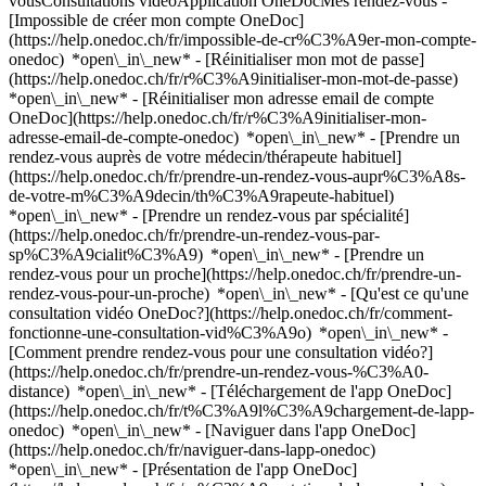
vousConsultations vidéoApplication OneDocMes rendez-vous -
[Impossible de créer mon compte OneDoc]
(https://help.onedoc.ch/fr/impossible-de-cr%C3%A9er-mon-compte-
onedoc) *open\_in\_new* - [Réinitialiser mon mot de passe]
(https://help.onedoc.ch/fr/r%C3%A9initialiser-mon-mot-de-passe)
*open\_in\_new* - [Réinitialiser mon adresse email de compte
OneDoc](https://help.onedoc.ch/fr/r%C3%A9initialiser-mon-
adresse-email-de-compte-onedoc) *open\_in\_new*
- [Prendre un
rendez-vous auprès de votre médecin/thérapeute habituel]
(https://help.onedoc.ch/fr/prendre-un-rendez-vous-aupr%C3%A8s-
de-votre-m%C3%A9decin/th%C3%A9rapeute-habituel)
*open\_in\_new* - [Prendre un rendez-vous par spécialité]
(https://help.onedoc.ch/fr/prendre-un-rendez-vous-par-
sp%C3%A9cialit%C3%A9) *open\_in\_new* - [Prendre un
rendez-vous pour un proche](https://help.onedoc.ch/fr/prendre-un-
rendez-vous-pour-un-proche) *open\_in\_new*
- [Qu'est ce qu'une
consultation vidéo OneDoc?](https://help.onedoc.ch/fr/comment-
fonctionne-une-consultation-vid%C3%A9o) *open\_in\_new* -
[Comment prendre rendez-vous pour une consultation vidéo?]
(https://help.onedoc.ch/fr/prendre-un-rendez-vous-%C3%A0-
distance) *open\_in\_new*
- [Téléchargement de l'app OneDoc]
(https://help.onedoc.ch/fr/t%C3%A9l%C3%A9chargement-de-lapp-
onedoc) *open\_in\_new* - [Naviguer dans l'app OneDoc]
(https://help.onedoc.ch/fr/naviguer-dans-lapp-onedoc)
*open\_in\_new* - [Présentation de l'app OneDoc]