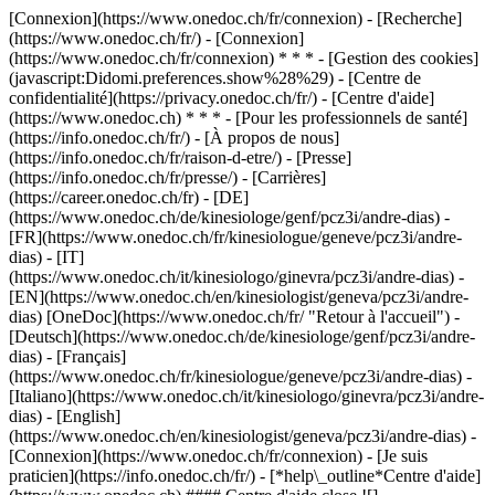
[Connexion](https://www.onedoc.ch/fr/connexion) - [Recherche]
(https://www.onedoc.ch/fr/) - [Connexion]
(https://www.onedoc.ch/fr/connexion) * * * - [Gestion des cookies]
(javascript:Didomi.preferences.show%28%29) - [Centre de
confidentialité](https://privacy.onedoc.ch/fr/) - [Centre d'aide]
(https://www.onedoc.ch) * * * - [Pour les professionnels de santé]
(https://info.onedoc.ch/fr/) - [À propos de nous]
(https://info.onedoc.ch/fr/raison-d-etre/) - [Presse]
(https://info.onedoc.ch/fr/presse/) - [Carrières]
(https://career.onedoc.ch/fr)
- [DE]
(https://www.onedoc.ch/de/kinesiologe/genf/pcz3i/andre-dias) -
[FR](https://www.onedoc.ch/fr/kinesiologue/geneve/pcz3i/andre-
dias) - [IT]
(https://www.onedoc.ch/it/kinesiologo/ginevra/pcz3i/andre-dias) -
[EN](https://www.onedoc.ch/en/kinesiologist/geneva/pcz3i/andre-
dias) [OneDoc](https://www.onedoc.ch/fr/ "Retour à l'accueil") -
[Deutsch](https://www.onedoc.ch/de/kinesiologe/genf/pcz3i/andre-
dias) - [Français]
(https://www.onedoc.ch/fr/kinesiologue/geneve/pcz3i/andre-dias) -
[Italiano](https://www.onedoc.ch/it/kinesiologo/ginevra/pcz3i/andre-
dias) - [English]
(https://www.onedoc.ch/en/kinesiologist/geneva/pcz3i/andre-dias)
-
[Connexion](https://www.onedoc.ch/fr/connexion) - [Je suis
praticien](https://info.onedoc.ch/fr/)
- [*help\_outline*Centre d'aide]