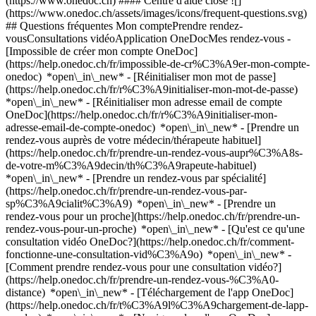
(https://www.onedoc.ch) #### Centre d'aide close ![]
(https://www.onedoc.ch/assets/images/icons/frequent-questions.svg)
## Questions fréquentes Mon comptePrendre rendez-
vousConsultations vidéoApplication OneDocMes rendez-vous -
[Impossible de créer mon compte OneDoc]
(https://help.onedoc.ch/fr/impossible-de-cr%C3%A9er-mon-compte-
onedoc) *open\_in\_new* - [Réinitialiser mon mot de passe]
(https://help.onedoc.ch/fr/r%C3%A9initialiser-mon-mot-de-passe)
*open\_in\_new* - [Réinitialiser mon adresse email de compte
OneDoc](https://help.onedoc.ch/fr/r%C3%A9initialiser-mon-
adresse-email-de-compte-onedoc) *open\_in\_new*
- [Prendre un
rendez-vous auprès de votre médecin/thérapeute habituel]
(https://help.onedoc.ch/fr/prendre-un-rendez-vous-aupr%C3%A8s-
de-votre-m%C3%A9decin/th%C3%A9rapeute-habituel)
*open\_in\_new* - [Prendre un rendez-vous par spécialité]
(https://help.onedoc.ch/fr/prendre-un-rendez-vous-par-
sp%C3%A9cialit%C3%A9) *open\_in\_new* - [Prendre un
rendez-vous pour un proche](https://help.onedoc.ch/fr/prendre-un-
rendez-vous-pour-un-proche) *open\_in\_new*
- [Qu'est ce qu'une
consultation vidéo OneDoc?](https://help.onedoc.ch/fr/comment-
fonctionne-une-consultation-vid%C3%A9o) *open\_in\_new* -
[Comment prendre rendez-vous pour une consultation vidéo?]
(https://help.onedoc.ch/fr/prendre-un-rendez-vous-%C3%A0-
distance) *open\_in\_new*
- [Téléchargement de l'app OneDoc]
(https://help.onedoc.ch/fr/t%C3%A9l%C3%A9chargement-de-lapp-