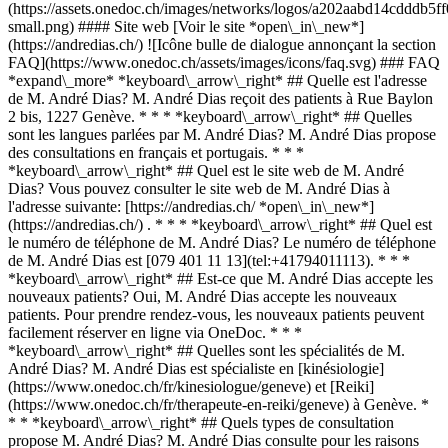
(https://assets.onedoc.ch/images/networks/logos/a202aabd14cddd
small.png) #### Site web [Voir le site *open\_in\_new*]
(https://andredias.ch/) ![Icône bulle de dialogue annonçant la section
FAQ](https://www.onedoc.ch/assets/images/icons/faq.svg) ### FAQ
*expand\_more* *keyboard\_arrow\_right* ## Quelle est l'adresse
de M. André Dias? M. André Dias reçoit des patients à Rue Baylon
2 bis, 1227 Genève. * * * *keyboard\_arrow\_right* ## Quelles
sont les langues parlées par M. André Dias? M. André Dias propose
des consultations en français et portugais. * * *
*keyboard\_arrow\_right* ## Quel est le site web de M. André
Dias? Vous pouvez consulter le site web de M. André Dias à
l'adresse suivante: [https://andredias.ch/ *open\_in\_new*]
(https://andredias.ch/) . * * * *keyboard\_arrow\_right* ## Quel est
le numéro de téléphone de M. André Dias? Le numéro de téléphone
de M. André Dias est [079 401 11 13](tel:+41794011113). * * *
*keyboard\_arrow\_right* ## Est-ce que M. André Dias accepte les
nouveaux patients? Oui, M. André Dias accepte les nouveaux
patients. Pour prendre rendez-vous, les nouveaux patients peuvent
facilement réserver en ligne via OneDoc. * * *
*keyboard\_arrow\_right* ## Quelles sont les spécialités de M.
André Dias? M. André Dias est spécialiste en [kinésiologie]
(https://www.onedoc.ch/fr/kinesiologue/geneve) et [Reiki]
(https://www.onedoc.ch/fr/therapeute-en-reiki/geneve) à Genève. *
* * *keyboard\_arrow\_right* ## Quels types de consultation
propose M. André Dias? M. André Dias consulte pour les raisons