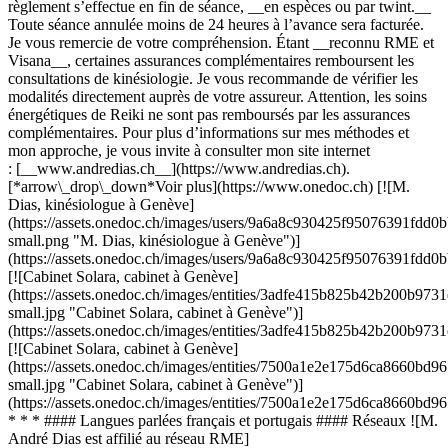
règlement s’effectue en fin de séance, __en espèces ou par twint.__
Toute séance annulée moins de 24 heures à l’avance sera facturée.
Je vous remercie de votre compréhension. Étant __reconnu RME et
Visana__, certaines assurances complémentaires remboursent les
consultations de kinésiologie. Je vous recommande de vérifier les
modalités directement auprès de votre assureur. Attention, les soins
énergétiques de Reiki ne sont pas remboursés par les assurances
complémentaires. Pour plus d’informations sur mes méthodes et
mon approche, je vous invite à consulter mon site internet
: [__www.andredias.ch__](https://www.andredias.ch).
[*arrow\_drop\_down*Voir plus](https://www.onedoc.ch) [![M.
Dias, kinésiologue à Genève]
(https://assets.onedoc.ch/images/users/9a6a8c930425f95076391fd
small.png "M. Dias, kinésiologue à Genève")]
(https://assets.onedoc.ch/images/users/9a6a8c930425f95076391fd
[![Cabinet Solara, cabinet à Genève]
(https://assets.onedoc.ch/images/entities/3adfe415b825b42b200b
small.jpg "Cabinet Solara, cabinet à Genève")]
(https://assets.onedoc.ch/images/entities/3adfe415b825b42b200b
[![Cabinet Solara, cabinet à Genève]
(https://assets.onedoc.ch/images/entities/7500a1e2e175d6ca8660
small.jpg "Cabinet Solara, cabinet à Genève")]
(https://assets.onedoc.ch/images/entities/7500a1e2e175d6ca8660
* * * #### Langues parlées français et portugais #### Réseaux ![M.
André Dias est affilié au réseau RME]