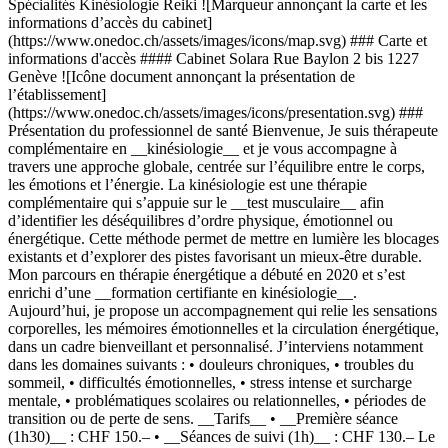
Spécialités Kinésiologie Reiki ![Marqueur annonçant la carte et les
informations d’accès du cabinet]
(https://www.onedoc.ch/assets/images/icons/map.svg) ### Carte et
informations d'accès #### Cabinet Solara Rue Baylon 2 bis 1227
Genève ![Icône document annonçant la présentation de
l’établissement]
(https://www.onedoc.ch/assets/images/icons/presentation.svg) ###
Présentation du professionnel de santé Bienvenue, Je suis thérapeute
complémentaire en __kinésiologie__ et je vous accompagne à
travers une approche globale, centrée sur l’équilibre entre le corps,
les émotions et l’énergie. La kinésiologie est une thérapie
complémentaire qui s’appuie sur le __test musculaire__ afin
d’identifier les déséquilibres d’ordre physique, émotionnel ou
énergétique. Cette méthode permet de mettre en lumière les blocages
existants et d’explorer des pistes favorisant un mieux-être durable.
Mon parcours en thérapie énergétique a débuté en 2020 et s’est
enrichi d’une __formation certifiante en kinésiologie__.
Aujourd’hui, je propose un accompagnement qui relie les sensations
corporelles, les mémoires émotionnelles et la circulation énergétique,
dans un cadre bienveillant et personnalisé. J’interviens notamment
dans les domaines suivants : • douleurs chroniques, • troubles du
sommeil, • difficultés émotionnelles, • stress intense et surcharge
mentale, • problématiques scolaires ou relationnelles, • périodes de
transition ou de perte de sens. __Tarifs__ • __Première séance
(1h30)__ : CHF 150.– • __Séances de suivi (1h)__ : CHF 130.– Le