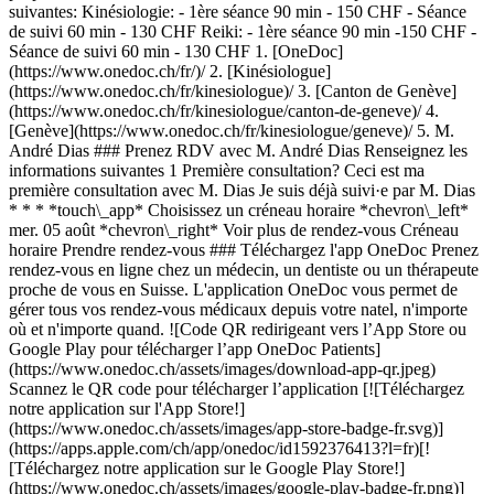
suivantes: Kinésiologie: - 1ère séance 90 min - 150 CHF - Séance
de suivi 60 min - 130 CHF Reiki: - 1ère séance 90 min -150 CHF -
Séance de suivi 60 min - 130 CHF
1. [OneDoc](https://www.onedoc.ch/fr/)/ 2. [Kinésiologue](https://www.onedoc.ch/fr/kinesiologue)/ 3. [Canton de Genève](https://www.onedoc.ch/fr/kinesiologue/canton-de-geneve)/ 4. [Genève](https://www.onedoc.ch/fr/kinesiologue/geneve)/ 5. M. André Dias ### Prenez RDV avec M. André Dias Renseignez les informations suivantes 1 Première consultation? Ceci est ma première consultation avec M. Dias Je suis déjà suivi·e par M. Dias * * * *touch\_app* Choisissez un créneau horaire *chevron\_left* mer. 05 août *chevron\_right* Voir plus de rendez-vous Créneau horaire Prendre rendez-vous ### Téléchargez l'app OneDoc Prenez rendez-vous en ligne chez un médecin, un dentiste ou un thérapeute proche de vous en Suisse. L'application OneDoc vous permet de gérer tous vos rendez-vous médicaux depuis votre natel, n'importe où et n'importe quand. ![Code QR redirigeant vers l’App Store ou Google Play pour télécharger l’app OneDoc Patients](https://www.onedoc.ch/assets/images/download-app-qr.jpeg) Scannez le QR code pour télécharger l’application [![Téléchargez notre application sur l'App Store!](https://www.onedoc.ch/assets/images/app-store-badge-fr.svg)](https://apps.apple.com/ch/app/onedoc/id1592376413?l=fr)[![Téléchargez notre application sur le Google Play Store!](https://www.onedoc.ch/assets/images/google-play-badge-fr.png)](https://play.google.com/store/apps/details?id=ch.onedoc.patient&hl=fr-CH) *keyboard\_arrow\_right* ## Spécialités associées [Kinésiologue à Genève](https://www.onedoc.ch/fr/kinesiologue/geneve)[Kinésiologue à Carouge](https://www.onedoc.ch/fr/kinesiologue/carouge)[Kinésiologue à Lancy](https://www.onedoc.ch/fr/kinesiologue/lancy)[Kinésiologue à Morges](https://www.onedoc.ch/fr/kinesiologue/morges)[Kinésiologue à Gland](https://www.onedoc.ch/fr/kinesiologue/gland)[Kinésiologue à Bernex](https://www.onedoc.ch/fr/kinesiologue/bernex)[Kinésiologue à Nyon](https://www.onedoc.ch/fr/kinesiologue/nyon)[Kinésiologue à Plan-les-Ouates](https://www.onedoc.ch/fr/kinesiologue/plan-les-ouates)[Kinésiologue à Petit-Lancy](https://www.onedoc.ch/fr/kinesiologue/petit-lancy)[Kinésiologue à Versoix](https://www.onedoc.ch/fr/kinesiologue/versoix)[Kinésiologue à Onex](https://www.onedoc.ch/fr/kinesiologue/onex)[Kinésiologue à Thônex](https://www.onedoc.ch/fr/kinesiologue/thonex)[Kinésiologue à Vésenaz](https://www.onedoc.ch/fr/kinesiologue/vesenaz)[Kinésiologue à Veyrier](https://www.onedoc.ch/fr/kinesiologue/veyrier)[Kinésiologue à Aubonne](https://www.onedoc.ch/fr/kinesiologue/aubonne)[Kinésiologue à Lonay](https://www.onedoc.ch/fr/kinesiologue/lonay)[Kinésiologue à Chêne-Bougeries](https://www.onedoc.ch/fr/kinesiologue/chene-bougeries)[Kinésiologue à Grand-Lancy](https://www.onedoc.ch/fr/kinesiologue/grand-lancy)[Kinésiologue à Préverenges](https://www.onedoc.ch/fr/kinesiologue/preverenges)[Kinésiologue à Vessy](https://www.onedoc.ch/fr/kinesiologue/vessy)[Kinésiologue à Saint-Prex](https://www.onedoc.ch/fr/kinesiologue/saint-prex) *keyboard\_arrow\_right* ## Recherches fréquentes [Physiothérapeute à Genève](https://www.onedoc.ch/fr/physiotherapeute/geneve)[Psychologue à Genève](https://www.onedoc.ch/fr/psychologue/geneve)[Médecin généraliste à Genève](https://www.onedoc.ch/fr/medecin-generaliste/geneve)[Thérapeute en drainage lymphatique à Genève](https://www.onedoc.ch/fr/therapeute-en-drainage-lymphatique/geneve)[Masseur classique à Genève](https://www.onedoc.ch/fr/masseur-classique/geneve)[Spécialiste en médecine interne générale à Genève](https://www.onedoc.ch/fr/specialiste-en-medecine-interne-generale/geneve)[Réflexologue à Genève](https://www.onedoc.ch/fr/reflexologue/geneve)[Médecin-dentiste à Genève](https://www.onedoc.ch/fr/medecin-dentiste/geneve)[Acupuncteur à Genève](https://www.onedoc.ch/fr/acupuncteur/geneve)[Spécialiste en Médecine Traditionnelle Chinoise (MTC) à Genève](https://www.onedoc.ch/fr/specialiste-en-medecine-traditionnelle-chinoise-mtc/geneve)[Physiothérapeute du sport à Genève](https://www.onedoc.ch/fr/physiotherapeute-du-sport/geneve)[Gynécologue obstétricien à Genève](https://www.onedoc.ch/fr/gynecologue-obstetricien/geneve)[Psychothérapeute à Genève](https://www.onedoc.ch/fr/psychotherapeute/geneve)[Masseur thérapeutique à Genève](https://www.onedoc.ch/fr/masseur-therapeutique/geneve)[Ostéopathe à Genève](https://www.onedoc.ch/fr/osteopathe/geneve)[Thérapeute en nutrition MCO à Genève](https://www.onedoc.ch/fr/therapeute-en-nutrition-mco/geneve)[Ophtalmologue à Genève](https://www.onedoc.ch/fr/ophtalmologue/geneve)[Thérapeute en nutrition à Genève](https://www.onedoc.ch/fr/therapeute-en-nutrition/geneve)[Pédiatre à Genève](https://www.onedoc.ch/fr/pediatre/geneve)[Thérapeute en hypnose à Genève](https://www.onedoc.ch/fr/therapeute-en-hypnose/geneve)[Spécialiste en médecine esthétique à Genève](https://www.onedoc.ch/fr/specialiste-en-medecine-esthetique/geneve) *keyboard\_arrow\_right* ## Annuaire des professionnels de santé suisses [Liste des praticiens](https://www.onedoc.ch/fr/annuaire) [A](https://www.onedoc.ch/fr/annuaire/A) [B](https://www.onedoc.ch/fr/annuaire/B) [C](https://www.onedoc.ch/fr/annuaire/C) [D](https://www.onedoc.ch/fr/annuaire/D) [E](https://www.onedoc.ch/fr/annuaire/E) [F](https://www.onedoc.ch/fr/annuaire/F) [G](https://www.onedoc.ch/fr/annuaire/G) [H](https://www.onedoc.ch/fr/annuaire/H) [I](https://www.onedoc.ch/fr/annuaire/I) [J](https://www.onedoc.ch/fr/annuaire/J) [K](https://www.onedoc.ch/fr/annuaire/K) [L](https://www.onedoc.ch/fr/annuaire/L) [M](https://www.onedoc.ch/fr/annuaire/M) [N](https://www.onedoc.ch/fr/annuaire/N) [O](https://www.onedoc.ch/fr/annuaire/O) [P](https://www.onedoc.ch/fr/annuaire/P) [Q](https://www.onedoc.ch/fr/annuaire/Q) [R](https://www.onedoc.ch/fr/annuaire/R) [S](https://www.onedoc.ch/fr/annuaire/S) [T](https://www.onedoc.ch/fr/annuaire/T) [U](https://www.onedoc.ch/fr/annuaire/U) [V](https://www.onedoc.ch/fr/annuaire/V) [W](https://www.onedoc.ch/fr/annuaire/W) [X](https://www.onedoc.ch/fr/annuaire/X) [Y](https://www.onedoc.ch/fr/annuaire/Y) [Z](https://www.onedoc.ch/fr/annuaire/Z) ## OneDoc [Pour les professionnels de santé](https://info.onedoc.ch/fr/) [À propos de nous](https://info.onedoc.ch/fr/raison-d-etre/) [Presse](https://info.onedoc.ch/fr/presse/) [Carrières](https://career.onedoc.ch/fr) [Centre de confidentialité](https://privacy.onedoc.ch/fr/) [Gestion des cookies](javascript:Didomi.preferences.show%28%29) [Centre d'aide](https://help.onedoc.ch/fr/) ## Langues [Deutsch](https://www.onedoc.ch/de/kinesiologe/genf/pcz3i/andre-dias) [Français](https://www.onedoc.ch/fr/kinesiologue/geneve/pcz3i/andre-dias) [Italiano](https://www.onedoc.ch/it/kinesiologo/ginevra/pcz3i/andre-dias) [English](https://www.onedoc.ch/en/kinesiologist/geneva/pcz3i/andre-dias) ## Spécialités associées [Kinésiologue à Genève](https://www.onedoc.ch/fr/kinesiologue/geneve) [Kinésiologue à Carouge](https://www.onedoc.ch/fr/kinesiologue/carouge) [Kinésiologue à Lancy](https://www.onedoc.ch/fr/kinesiologue/lancy) [Kinésiologue à Morges](https://www.onedoc.ch/fr/kinesiologue/morges) [Kinésiologue à Gland](https://www.onedoc.ch/fr/kinesiologue/gland) [Kinésiologue à Bernex](https://www.onedoc.ch/fr/kinesiologue/bernex) [Kinésiologue à Nyon](https://www.onedoc.ch/fr/kinesiologue/nyon) [Kinésiologue à Plan-les-Ouates](https://www.onedoc.ch/fr/kinesiologue/plan-les-ouates) [Kinésiologue à Petit-Lancy](https://www.onedoc.ch/fr/kinesiologue/petit-lancy) [Kinésiologue à Versoix](https://www.onedoc.ch/fr/kinesiologue/versoix) [Kinésiologue à Onex](https://www.onedoc.ch/fr/kinesiologue/onex) [Kinésiologue à Thônex](https://www.onedoc.ch/fr/kinesiologue/thonex) [Kinésiologue à Vésenaz](https://www.onedoc.ch/fr/kinesiologue/vesenaz) [Kinésiologue à Veyrier](https://www.onedoc.ch/fr/kinesiologue/veyrier) [Kinésiologue à Aubonne](https://www.onedoc.ch/fr/kinesiologue/aubonne) [Kinésiologue à Lonay](https://www.onedoc.ch/fr/kinesiologue/lonay) [Kinésiologue à Chêne-Bougeries](https://www.onedoc.ch/fr/kinesiologue/chene-bougeries) [Kinésiologue à Grand-Lancy](https://www.onedoc.ch/fr/kinesiologue/grand-lancy) [Kinésiologue à Préverenges](https://www.onedoc.ch/fr/kinesiologue/preverenges) [Kinésiologue à Vessy](https://www.onedoc.ch/fr/kinesiologue/vessy) [Kinésiologue à Saint-Prex](https://www.onedoc.ch/fr/kinesiologue/saint-prex) ## Recherches fréquentes [Physiothérapeute à Genève](https://www.onedoc.ch/fr/physiotherapeute/geneve) [Psychologue à Genève](https://www.onedoc.ch/fr/psychologue/geneve) [Médecin généraliste à Genève](https://www.onedoc.ch/fr/medecin-generaliste/geneve) [Thérapeute en drainage lymphatique à Genève](https://www.onedoc.ch/fr/therapeute-en-drainage-lymphatique/geneve) [Massage classique à Genève](https://www.onedoc.ch/fr/masseur-classique/geneve) [Spécialiste en médecine interne générale à Genève](https://www.onedoc.ch/fr/specialiste-en-medecine-interne-generale/geneve) [Réflexologue à Genève](https://www.onedoc.ch/fr/reflexologue/geneve) [Médecin-dentiste à Genève](https://www.onedoc.ch/fr/medecin-dentiste/geneve) [Acupuncture à Genève](https://www.onedoc.ch/fr/acupuncteur/geneve) [Spécialiste en Médecine Traditionnelle Chinoise (MTC) à Genève](https://www.onedoc.ch/fr/specialiste-en-medecine-traditionnelle-chinoise-mtc/geneve) [Physiothérapeute du sport à Genève](https://www.onedoc.ch/fr/physiotherapeute-du-sport/geneve) [Gynécologue obstétricien à Genève](https://www.onedoc.ch/fr/gynecologue-obstetricien/geneve) [Psychothérapeute à Genève](https://www.onedoc.ch/fr/psychotherapeute/geneve) [Massage thérapeutique à Genève](https://www.onedoc.ch/fr/masseur-therapeutique/geneve) [Ostéopathe à Genève](https://www.onedoc.ch/fr/osteopathe/geneve) [Thérapeute en nutrition MCO à Genève](https://www.onedoc.ch/fr/therapeute-en-nutrition-mco/geneve) [Ophtalmologue à Genève](https://www.onedoc.ch/fr/ophtalmologue/geneve) [Thérapeute en nutrition à Genève]