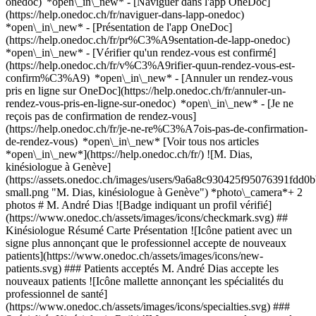
onedoc) *open\_in\_new* - [Naviguer dans l'app OneDoc]
(https://help.onedoc.ch/fr/naviguer-dans-lapp-onedoc)
*open\_in\_new* - [Présentation de l'app OneDoc]
(https://help.onedoc.ch/fr/pr%C3%A9sentation-de-lapp-onedoc)
*open\_in\_new*
- [Vérifier qu'un rendez-vous est confirmé]
(https://help.onedoc.ch/fr/v%C3%A9rifier-quun-rendez-vous-est-
confirm%C3%A9) *open\_in\_new* - [Annuler un rendez-vous
pris en ligne sur OneDoc](https://help.onedoc.ch/fr/annuler-un-
rendez-vous-pris-en-ligne-sur-onedoc) *open\_in\_new* - [Je ne
reçois pas de confirmation de rendez-vous]
(https://help.onedoc.ch/fr/je-ne-re%C3%A7ois-pas-de-confirmation-
de-rendez-vous) *open\_in\_new* [Voir tous nos articles
*open\_in\_new*](https://help.onedoc.ch/fr/) ![M. Dias,
kinésiologue à Genève]
(https://assets.onedoc.ch/images/users/9a6a8c930425f95076391fd
small.png "M. Dias, kinésiologue à Genève") *photo\_camera*+ 2
photos # M. André Dias ![Badge indiquant un profil vérifié]
(https://www.onedoc.ch/assets/images/icons/checkmark.svg) ##
Kinésiologue Résumé Carte Présentation ![Icône patient avec un
signe plus annonçant que le professionnel accepte de nouveaux
patients](https://www.onedoc.ch/assets/images/icons/new-
patients.svg) ### Patients acceptés M. André Dias accepte les
nouveaux patients ![Icône mallette annonçant les spécialités du
professionnel de santé]
(https://www.onedoc.ch/assets/images/icons/specialties.svg) ###