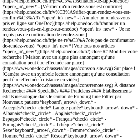
(https://help.onedoc.ch/fr/pr%C3%A9sentation-de-lapp-onedoc)
*open\_in\_new*
- [Vérifier qu'un rendez-vous est confirmé](https://help.onedoc.ch/fr/v%C3%A9rifier-quun-rendez-vous-est-confirm%C3%A9) *open\_in\_new* - [Annuler un rendez-vous pris en ligne sur OneDoc](https://help.onedoc.ch/fr/annuler-un-rendez-vous-pris-en-ligne-sur-onedoc) *open\_in\_new* - [Je ne reçois pas de confirmation de rendez-vous](https://help.onedoc.ch/fr/je-ne-re%C3%A7ois-pas-de-confirmation-de-rendez-vous) *open\_in\_new* [Voir tous nos articles *open\_in\_new*](https://help.onedoc.ch/fr/) close ## Modifier votre recherche ![Maison avec un signe plus annonçant qu’une consultation peut être effectuée sur place](https://www.onedoc.ch/assets/images/icons/on-site.svg) Sur place ![Caméra avec un symbole lecture annonçant qu’une consultation peut être effectuée à distance en vidéo](https://www.onedoc.ch/assets/images/icons/remote.svg) À distance Rechercher #### Spécialités #### Praticiens #### Établissements edit Kinésiologue dans le canton de Fribourg tune Filtrer par Nouveaux patients*keyboard\_arrow\_down* - Acceptés*check\_circle* Langue parlée*keyboard\_arrow\_down* - Albanais*check\_circle* - Anglais*check\_circle* - Espagnol*check\_circle* - Français*check\_circle* - Portugais*check\_circle* - Tchèque*check\_circle* Sexe*keyboard\_arrow\_down* - Femme*check\_circle* - Homme*check\_circle* Réseau*keyboard\_arrow\_down* - ASCA*check\_circle* - RME*check\_circle* Disponibilité*keyboard\_arrow\_down* - Disponible aujourdhui*check\_circle* - Dans les 3 prochains jours*check\_circle* - Dans les 7 prochains jours*check\_circle* - Dans les 14 prochains jours*check\_circle* # Kinésiologue dans le canton de Fribourg: prenez rendez-vous en ligne aujourd'hui [![M. Florian Gandubert, ostéopathe à Fribourg](https://assets.onedoc.ch/images/users/d830776ad453d932aa1dd05a77c5f871f818ba4239b6e2414797c6981a611c09-small.jpg "M. Florian Gandubert, ostéopathe à Fribourg")](https://www.onedoc.ch/fr/osteopathe/fribourg/pkxl/florian-gandubert) ### [M. Florian Gandubert](https://www.onedoc.ch/fr/osteopathe/fribourg/pkxl/florian-gandubert) ![Badge indiquant un profil vérifié](https://www.onedoc.ch/assets/images/icons/checkmark.svg) [Ostéopathe](https://www.onedoc.ch/fr/osteopathe/fribourg), [Kinésiologue](https://www.onedoc.ch/fr/kinesiologue/fribourg) [Cabinet d'ostéopathie et kinésiologie Florian Gandubert, Espace Anahata](https://www.onedoc.ch/fr/cabinet-d-osteopathie/fribourg/eemu/cabinet-d-osteopathie-et-kinesiologie-florian-gandubert-espace-anahata) Avenue de la Gare 1 1700 Fribourg ![M. Florian Gandubert est affilié au réseau ASCA](https://assets.onedoc.ch/images/networks/logos/496d325fd4282f2f0a46197dd629fd16fcd2d324839e441a2a65aaa74df08a15-small.png)![M. Florian Gandubert est affilié au réseau RME](https://assets.onedoc.ch/images/networks/logos/a202aabd14cdddb5ff03205af2481fb805645ff903773c55a6c572d22f23762e-small.png) ![Icône caméra avec un symbole lecture annonçant que le professionnel de santé propose des consultations vidéo](https://www.onedoc.ch/assets/images/icons/video-consultations.svg)Consultations vidéo disponibles ![Icône patient avec un signe plus annonçant que le professionnel accepte de nouveaux patients](https://www.onedoc.ch/assets/images/icons/new-patients.svg)Accepte les nouveaux patients [Réserver un RDV](https://www.onedoc.ch/fr/osteopathe/fribourg/pkxl/florian-gandubert) *chevron\_left* lun. 03 août *chevron\_right* Voir plus de rendez-vous *error\_outline* Une erreur s'est produite lors du chargement des disponibilités [Réessayer](https://www.onedoc.ch) [![Mme Carole Isler, kinésiologue à Morlon](https://assets.onedoc.ch/images/users/631a6b02b14a1d4d3c2c88ce16e5d671437f8604716b15c7715c8c953e7e7a65-small.jpg "Mme Carole Isler, kinésiologue à Morlon")](https://www.onedoc.ch/fr/kinesiologue/morlon/pc03b/carole-isler) ### [Mme Carole Isler](https://www.onedoc.ch/fr/kinesiologue/morlon/pc03b/carole-isler) ![Badge indiquant un profil vérifié](https://www.onedoc.ch/assets/images/icons/checkmark.svg) [Kinésiologue](https://www.onedoc.ch/fr/kinesiologue/morlon) Carole Isler, Kinésiologie (Morlon) Route du Lac 23 1638 Morlon ![Mme Carole Isler est affiliée au réseau ASCA](https://assets.onedoc.ch/images/networks/logos/496d325fd4282f2f0a46197dd629fd16fcd2d324839e441a2a65aaa74df08a15-small.png)![Mme Carole Isler est affiliée au réseau RME](https://assets.onedoc.ch/images/networks/logos/a202aabd14cdddb5ff03205af2481fb805645ff903773c55a6c572d22f23762e-small.png) ![Icône patient avec un signe plus annonçant que le professionnel accepte de nouveaux patients](https://www.onedoc.ch/assets/images/icons/new-patients.svg)Accepte les nouveaux patients [Réserver un RDV](https://www.onedoc.ch/fr/kinesiologue/morlon/pc03b/carole-isler) *chevron\_left* lun. 03 août *chevron\_right* Voir plus de rendez-vous *error\_outline* Une erreur s'est produite lors du chargement des disponibilités [Réessayer](https://www.onedoc.ch) [![Mme Audrey Tâche, kinésiologue à Villars-sur-Glâne](https://assets.onedoc.ch/images/users/8a4e6b6e6cb5324140d12b704e5233047f56d8acb36479c1d54d05cb29d23d86-small.jpg "Mme Audrey Tâche, kinésiologue à Villars-sur-Glâne")](https://www.onedoc.ch/fr/kinesiologue/villars-sur-glane/pconk/audrey-tache) ### [Mme Audrey Tâche](https://www.onedoc.ch/fr/kinesiologue/villars-sur-glane/pconk/audrey-tache) ![Badge indiquant un profil vérifié](https://www.onedoc.ch/assets/images/icons/checkmark.svg) [Kinésiologue](https://www.onedoc.ch/fr/kinesiologue/villars-sur-glane) [Ode-Rê Kiné (Audrey Tâche), dans les locaux Le Cab'](https://www.onedoc.ch/fr/cabinet-paramedical/villars-sur-glane/e811/ode-re-kine-audrey-tache-dans-les-locaux-le-cab) Rue du Centre 20 1752 Villars-sur-Glâne ![Mme Audrey Tâche est affiliée au réseau ASCA](https://assets.onedoc.ch/images/networks/logos/496d325fd4282f2f0a46197dd629fd16fcd2d324839e441a2a65aaa74df08a15-small.png) ![Icône patient avec un signe plus annonçant que le professionnel accepte de nouveaux patients](https://www.onedoc.ch/assets/images/icons/new-patients.svg)Accepte les nouveaux patients [Réserver un RDV](https://www.onedoc.ch/fr/kinesiologue/villars-sur-glane/pconk/audrey-tache) *chevron\_left* lun. 03 août *chevron\_right* Voir plus de rendez-vous *error\_outline* Une erreur s'est produite lors du chargement des disponibilités [Réessayer](https://www.onedoc.ch) [![Mme Caroline Promeneur Gourmit, kinésiologue à Fétigny](https://assets.onedoc.ch/images/users/be89f0fd4101a3e1fa78784e8fbdba80f1efefeb630def9495f5fa8b36d3adf3-small.jpg "Mme Caroline Promeneur Gourmit, kinésiologue à Fétigny")](https://www.onedoc.ch/fr/kinesiologue/fetigny/pc1ew/caroline-promeneur-gourmit) ### [Mme Caroline Promeneur Gourmit](https://www.onedoc.ch/fr/kinesiologue/fetigny/pc1ew/caroline-promeneur-gourmit) ![Badge indiquant un profil vérifié](https://www.onedoc.ch/assets/images/icons/checkmark.svg) [Kinésiologue](https://www.onedoc.ch/fr/kinesiologue/fetigny) Réminiscence Kinésiologie Pré de Ville 6 1532 Fétigny ![Mme Caroline Promeneur Gourmit est affiliée au réseau RME](https://assets.onedoc.ch/images/networks/logos/a202aabd14cdddb5ff03205af2481fb805645ff903773c55a6c572d22f23762e-small.png) ![Icône patient avec un signe plus annonçant que le professionnel accepte de nouveaux patients](https://www.onedoc.ch/assets/images/icons/new-patients.svg)Accepte les nouveaux patients [Réserver un RDV](https://www.onedoc.ch/fr/kinesiologue/fetigny/pc1ew/caroline-promeneur-gourmit) *chevron\_left* lun. 03 août *chevron\_right* Voir plus de rendez-vous *error\_outline* Une erreur s'est produite lors du chargement des disponibilités [Réessayer](https://www.onedoc.ch) [![M. Ian Mivroz, kinésiologue à Gibloux](https://assets.onedoc.ch/images/users/d8049d24c93e83bbe935231e607ef29cdba4d31561eecb3d0e827e27542d0cdc-small.png "M. Ian Mivroz, kinésiologue à Gibloux")](https://www.onedoc.ch/fr/kinesiologue/gibloux/pcyt7/ian-mivroz) ### [M. Ian Mivroz](https://www.onedoc.ch/fr/kinesiologue/gibloux/pcyt7/ian-mivroz) ![Badge indiquant un profil vérifié](https://www.onedoc.ch/assets/images/icons/checkmark.svg) [Kinésiologue](https://www.onedoc.ch/fr/kinesiologue/gibloux) Gaian Kinésiologie au cabinet Physio Gibloux Route des Ecoles 5 1726 Gibloux ![Icône patient avec un signe plus annonçant que le professionnel accepte de nouveaux patients](https://www.onedoc.ch/assets/images/icons/new-patients.svg)Accepte les nouveaux patients [Réserver un RDV](https://www.onedoc.ch/fr/kinesiologue/gibloux/pcyt7/ian-mivroz) [![Mme Françoise Tinguely, kinésiologue à Fribourg](https://assets.onedoc.ch/images/users/da3c039a5b9a681b0c8bd61c7eb001c3a89971be7ddf4850bf60ea7905e608be-small.jpg "Mme Françoise Tinguely, kinésiologue à Fribourg")](https://www.onedoc.ch/fr/kinesiologue/fribourg/px3i/francoise-tinguely) ### [Mme Françoise Tinguely](https://www.onedoc.ch/fr/kinesiologue/fribourg/px3i/francoise-tinguely) ![Badge indiquant un profil vérifié](https://www.onedoc.ch/assets/images/icons/checkmark.svg) [Kinésiologue](https://www.onedoc.ch/fr/kinesiologue/fribourg) Cabinet de Françoise Tinguely Rue la Grand-Fontaine 34 1700 Fribourg ![Mme Françoise Tinguely est affiliée au réseau ASCA](https://assets.onedoc.ch/images/networks/logos/496d325fd4282f2f0a46197dd629fd16fcd2d324839e441a2a65aaa74df08a15-small.png) ![Icône patient avec un signe plus annonçant que le professionnel accepte de nouveaux patients](https://www.onedoc.ch/assets/images/icons/new-patients.svg)Accepte les nouveaux patients [Réserver un RDV](https://www.onedoc.ch/fr/kinesiologue/fribourg/px3i/francoise-tinguely) [![Mme Adrienne Brasey, kinésiologue à Rueyres-les-Prés](https://assets.onedoc.ch/images/users/1421ee667feee5dbceedbfa6a56812ac6c105724acb32fa743a950c399e34aef-small.jpg "Mme Adrienne Brasey, kinésiologue à Rueyres-les-Prés")](https://www.onedoc.ch/fr/kinesiologue/rueyres-les-pres/pcu75/adrienne-brasey) ### [Mme Adrienne Brasey](https://www.onedoc.ch/fr/kine