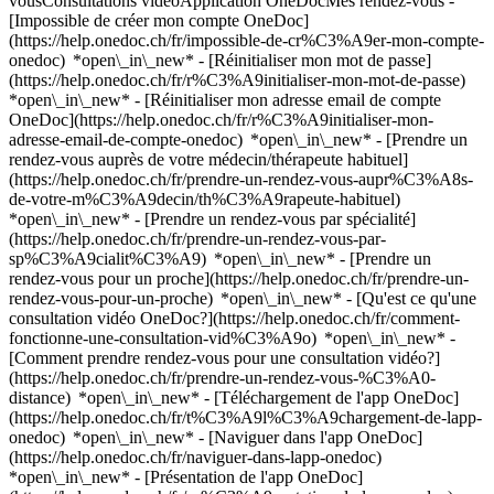
vousConsultations vidéoApplication OneDocMes rendez-vous -
[Impossible de créer mon compte OneDoc]
(https://help.onedoc.ch/fr/impossible-de-cr%C3%A9er-mon-compte-
onedoc) *open\_in\_new* - [Réinitialiser mon mot de passe]
(https://help.onedoc.ch/fr/r%C3%A9initialiser-mon-mot-de-passe)
*open\_in\_new* - [Réinitialiser mon adresse email de compte
OneDoc](https://help.onedoc.ch/fr/r%C3%A9initialiser-mon-
adresse-email-de-compte-onedoc) *open\_in\_new*
- [Prendre un
rendez-vous auprès de votre médecin/thérapeute habituel]
(https://help.onedoc.ch/fr/prendre-un-rendez-vous-aupr%C3%A8s-
de-votre-m%C3%A9decin/th%C3%A9rapeute-habituel)
*open\_in\_new* - [Prendre un rendez-vous par spécialité]
(https://help.onedoc.ch/fr/prendre-un-rendez-vous-par-
sp%C3%A9cialit%C3%A9) *open\_in\_new* - [Prendre un
rendez-vous pour un proche](https://help.onedoc.ch/fr/prendre-un-
rendez-vous-pour-un-proche) *open\_in\_new*
- [Qu'est ce qu'une
consultation vidéo OneDoc?](https://help.onedoc.ch/fr/comment-
fonctionne-une-consultation-vid%C3%A9o) *open\_in\_new* -
[Comment prendre rendez-vous pour une consultation vidéo?]
(https://help.onedoc.ch/fr/prendre-un-rendez-vous-%C3%A0-
distance) *open\_in\_new*
- [Téléchargement de l'app OneDoc]
(https://help.onedoc.ch/fr/t%C3%A9l%C3%A9chargement-de-lapp-
onedoc) *open\_in\_new* - [Naviguer dans l'app OneDoc]
(https://help.onedoc.ch/fr/naviguer-dans-lapp-onedoc)
*open\_in\_new* - [Présentation de l'app OneDoc]