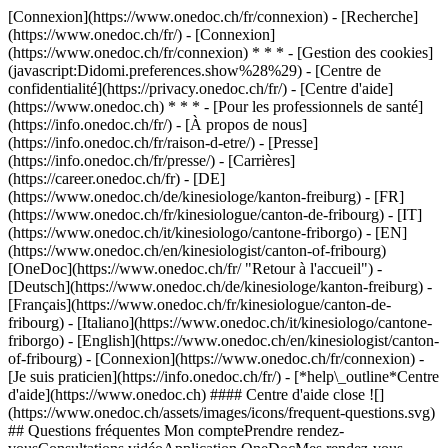
[Connexion](https://www.onedoc.ch/fr/connexion) - [Recherche]
(https://www.onedoc.ch/fr/) - [Connexion]
(https://www.onedoc.ch/fr/connexion) * * * - [Gestion des cookies]
(javascript:Didomi.preferences.show%28%29) - [Centre de
confidentialité](https://privacy.onedoc.ch/fr/) - [Centre d'aide]
(https://www.onedoc.ch) * * * - [Pour les professionnels de santé]
(https://info.onedoc.ch/fr/) - [À propos de nous]
(https://info.onedoc.ch/fr/raison-d-etre/) - [Presse]
(https://info.onedoc.ch/fr/presse/) - [Carrières]
(https://career.onedoc.ch/fr)
- [DE]
(https://www.onedoc.ch/de/kinesiologe/kanton-freiburg) - [FR]
(https://www.onedoc.ch/fr/kinesiologue/canton-de-fribourg) - [IT]
(https://www.onedoc.ch/it/kinesiologo/cantone-friborgo) - [EN]
(https://www.onedoc.ch/en/kinesiologist/canton-of-fribourg)
[OneDoc](https://www.onedoc.ch/fr/ "Retour à l'accueil") -
[Deutsch](https://www.onedoc.ch/de/kinesiologe/kanton-freiburg) -
[Français](https://www.onedoc.ch/fr/kinesiologue/canton-de-
fribourg) - [Italiano](https://www.onedoc.ch/it/kinesiologo/cantone-
friborgo) - [English](https://www.onedoc.ch/en/kinesiologist/canton-
of-fribourg)
- [Connexion](https://www.onedoc.ch/fr/connexion) -
[Je suis praticien](https://info.onedoc.ch/fr/)
- [*help\_outline*Centre
d'aide](https://www.onedoc.ch) #### Centre d'aide close ![]
(https://www.onedoc.ch/assets/images/icons/frequent-questions.svg)
## Questions fréquentes Mon comptePrendre rendez-