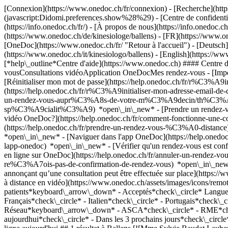
[Connexion](https://www.onedoc.ch/fr/connexion) - [Recherche](https
(javascript:Didomi.preferences.show%28%29) - [Centre de confidentiali
(https://info.onedoc.ch/fr/) - [À propos de nous](https://info.onedoc.ch/
(https://www.onedoc.ch/de/kinesiologe/ballens) - [FR](https://www.one
[OneDoc](https://www.onedoc.ch/fr/ "Retour à l'accueil") - [Deutsch](
(https://www.onedoc.ch/it/kinesiologo/ballens) - [English](https://ww
[*help\_outline*Centre d'aide](https://www.onedoc.ch) #### Centre d
vousConsultations vidéoApplication OneDocMes rendez-vous - [Imp
[Réinitialiser mon mot de passe](https://help.onedoc.ch/fr/r%C3%A9
(https://help.onedoc.ch/fr/r%C3%A9initialiser-mon-adresse-email-
un-rendez-vous-aupr%C3%A8s-de-votre-m%C3%A9decin/th%C3%A9rapeut
sp%C3%A9cialit%C3%A9) *open\_in\_new* - [Prendre un rendez-vous
vidéo OneDoc?](https://help.onedoc.ch/fr/comment-fonctionne-une-
(https://help.onedoc.ch/fr/prendre-un-rendez-vous-%C3%A0-distan
*open\_in\_new* - [Naviguer dans l'app OneDoc](https://help.onedoc
lapp-onedoc) *open\_in\_new*
- [Vérifier qu'un rendez-vous est confirmé](https://help.onedoc.ch/fr/v%C3%A9rifier-quun-rendez-vous-est-confirm%C3%A9) *open\_in\_new* - [Annuler un rendez-vous pris en ligne sur OneDoc](https://help.onedoc.ch/fr/annuler-un-rendez-vous-pris-en-ligne-sur-onedoc) *open\_in\_new* - [Je ne reçois pas de confirmation de rendez-vous](https://help.onedoc.ch/fr/je-ne-re%C3%A7ois-pas-de-confirmation-de-rendez-vous) *open\_in\_new* [Voir tous nos articles *open\_in\_new*](https://help.onedoc.ch/fr/) close ## Modifier votre recherche ![Maison avec un signe plus annonçant qu’une consultation peut être effectuée sur place](https://www.onedoc.ch/assets/images/icons/on-site.svg) Sur place ![Caméra avec un symbole lecture annonçant qu’une consultation peut être effectuée à distance en vidéo](https://www.onedoc.ch/assets/images/icons/remote.svg) À distance Rechercher #### Spécialités #### Praticiens #### Établissements edit Kinésiologue à Ballens tune Filtrer par Nouveaux patients*keyboard\_arrow\_down* - Acceptés*check\_circle* Langue parlée*keyboard\_arrow\_down* - Allemand*check\_circle* - Anglais*check\_circle* - Arabe*check\_circle* - Espagnol*check\_circle* - Français*check\_circle* - Italien*check\_circle* - Portugais*check\_circle* - Suédois*check\_circle* Sexe*keyboard\_arrow\_down* - Femme*check\_circle* - Homme*check\_circle* Réseau*keyboard\_arrow\_down* - ASCA*check\_circle* - RME*check\_circle* - NVS*check\_circle* - APTN*check\_circle* Disponibilité*keyboard\_arrow\_down* - Disponible aujourdhui*check\_circle* - Dans les 3 prochains jours*check\_circle* - Dans les 7 prochains jours*check\_circle* - Dans les 14 prochains jours*check\_circle* # Kinésiologue à Ballens: prenez rendez-vous en ligne aujourd'hui ## 1 résultat à Ballens [![Mme Sylvie Baudat Lauber, kinésiologue à Ballens](https://assets.onedoc.ch/images/users/78cd403366767a350861d748269d9d24c8ed9c1b3d704fa472154c449dd0f6f8-small.png "Mme Sylvie Baudat Lauber, kinésiologue à Ballens")](https://www.onedoc.ch/fr/kinesiologue/ballens/pjj4/sylvie-baudat-lauber) ### [Mme Sylvie Baudat Lauber](https://www