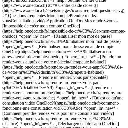
(https://info.onedoc.ch/fr/)
- [*help\_outline*Centre d'aide]
(https://www.onedoc.ch) #### Centre d'aide close ![]
(https://www.onedoc.ch/assets/images/icons/frequent-questions.svg)
## Questions fréquentes Mon comptePrendre rendez-
vousConsultations vidéoApplication OneDocMes rendez-vous -
[Impossible de créer mon compte OneDoc]
(https://help.onedoc.ch/fr/impossible-de-cr%C3%A9er-mon-compte-
onedoc) *open\_in\_new* - [Réinitialiser mon mot de passe]
(https://help.onedoc.ch/fr/r%C3%A9initialiser-mon-mot-de-passe)
*open\_in\_new* - [Réinitialiser mon adresse email de compte
OneDoc](https://help.onedoc.ch/fr/r%C3%A9initialiser-mon-
adresse-email-de-compte-onedoc) *open\_in\_new*
- [Prendre un
rendez-vous auprès de votre médecin/thérapeute habituel]
(https://help.onedoc.ch/fr/prendre-un-rendez-vous-aupr%C3%A8s-
de-votre-m%C3%A9decin/th%C3%A9rapeute-habituel)
*open\_in\_new* - [Prendre un rendez-vous par spécialité]
(https://help.onedoc.ch/fr/prendre-un-rendez-vous-par-
sp%C3%A9cialit%C3%A9) *open\_in\_new* - [Prendre un
rendez-vous pour un proche](https://help.onedoc.ch/fr/prendre-un-
rendez-vous-pour-un-proche) *open\_in\_new*
- [Qu'est ce qu'une
consultation vidéo OneDoc?](https://help.onedoc.ch/fr/comment-
fonctionne-une-consultation-vid%C3%A9o) *open\_in\_new* -
[Comment prendre rendez-vous pour une consultation vidéo?]
(https://help.onedoc.ch/fr/prendre-un-rendez-vous-%C3%A0-
distance) *open\_in\_new*
- [Téléchargement de l'app OneDoc]