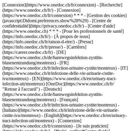
[Connexion](https://www.onedoc.ch/fr/connexion) - [Recherche]
(https://www.onedoc.ch/fr/) - [Connexion]
(https://www.onedoc.ch/fr/connexion) * * * - [Gestion des cookies]
(javascript:Didomi.preferences.show%28%29) - [Centre de
confidentialité](https://privacy.onedoc.ch/fr/) - [Centre d'aide]
(https://www.onedoc.ch) * * * - [Pour les professionnels de santé]
(https://info.onedoc.ch/fr/) - [À propos de nous]
(https://info.onedoc.ch/fr/raison-d-etre/) - [Presse]
(https://info.onedoc.ch/fr/presse/) - [Carrières]
(https://career.onedoc.ch/fr)
- [DE]
(https://www.onedoc.ch/de/harnwegsinfektion-zystitis-
blasenentzundung/montreux) - [FR]
(https://www.onedoc.ch/fr/infection-urinaire-cystite/montreux) - [IT]
(https://www.onedoc.ch/it/infezione-delle-vie-urinarie-cistite-
ivu/montreux) - [EN](https://www.onedoc.ch/en/urinary-tract-
infection-uti/montreux) [OneDoc](https://www.onedoc.ch/fr/
"Retour à l'accueil") - [Deutsch]
(https://www.onedoc.ch/de/harnwegsinfektion-zystitis-
blasenentzundung/montreux) - [Français]
(https://www.onedoc.ch/fr/infection-urinaire-cystite/montreux) -
[Italiano](https://www.onedoc.ch/it/infezione-delle-vie-urinarie-
cistite-ivu/montreux) - [English](https://www.onedoc.ch/en/urinary-
tract-infection-uti/montreux)
- [Connexion]
(https://www.onedoc.ch/fr/connexion) - [Je suis praticien]