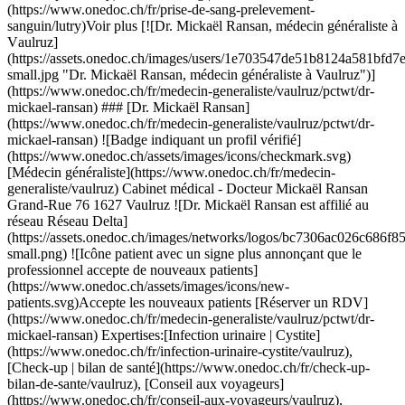
aulruz](https://assets.onedoc.ch/images/users/1e703547de51b8124a581bfd7ed029f055d27126dd5e8d573dd2756a7130bf70-small.jpg "Dr. Mickaël Ransan, médecin généraliste à Vaulruz")](https://www.onedoc.ch/fr/medecin-generaliste/vaulruz/pctwt/dr-mickael-ransan) ### [Dr. Mickaël Ransan](https://www.onedoc.ch/fr/medecin-generaliste/vaulruz/pctwt/dr-mickael-ransan) ![Badge indiquant un profil vérifié](https://www.onedoc.ch/assets/images/icons/checkmark.svg) [Médecin généraliste](https://www.onedoc.ch/fr/medecin-generaliste/vaulruz) Cabinet médical - Docteur Mickaël Ransan Grand-Rue 76 1627 Vaulruz ![Dr. Mickaël Ransan est affilié au réseau Réseau Delta](https://assets.onedoc.ch/images/networks/logos/bc7306ac026c686f85d463e96b3cb0053f7de03c9f7a5fae3aa7114a276838ea-small.png) ![Icône patient avec un signe plus annonçant que le professionnel accepte de nouveaux patients](https://www.onedoc.ch/assets/images/icons/new-patients.svg)Accepte les nouveaux patients [Réserver un RDV](https://www.onedoc.ch/fr/medecin-generaliste/vaulruz/pctwt/dr-mickael-ransan) Expertises:[Infection urinaire | Cystite](https://www.onedoc.ch/fr/infection-urinaire-cystite/vaulruz), [Check-up | bilan de santé](https://www.onedoc.ch/fr/check-up-bilan-de-sante/vaulruz), [Conseil aux voyageurs](https://www.onedoc.ch/fr/conseil-aux-voyageurs/vaulruz), [Contrôle médical permis de conduire NIVEAU 1](https://www.onedoc.ch/fr/controle-medical-permis-de-conduire-niveau-1/vaulruz), [Contrôle médical permis de conduire NIVEAU 2](https://www.onedoc.ch/fr/controle-medical-permis-de-conduire-niveau-2/vaulruz), [Examen médical d'aptitude au travail de nuit](https://www.onedoc.ch/fr/examen-medical-d-aptitude-au-travail-de-nuit/vaulruz), [Grippe | Symptômes de la grippe | Rhume](https://www.onedoc.ch/fr/grippe-symptomes-de-la-grippe-rhume/vaulruz), [Maux de gorge | Angine](https://www.onedoc.ch/fr/maux-de-gorge-angine/vaulruz), [Urgence en médecine générale](https://www.onedoc.ch/fr/urgence-en-medecine-generale/vaulruz), [Vaccination hépatite A/B](https://www.onedoc.ch/fr/vaccination-hepatite-a-b/vaulruz), [Conseils personnalisés en vaccination](https://www.onedoc.ch/fr/conseils-personnalises-en-vaccination/vaulruz), [Mise à jour du carnet de vaccination](https://www.onedoc.ch/fr/mise-a-jour-du-carnet-de-vaccination/vaulruz), [Vaccination encéphalite à tiques (FSME)](https://www.onedoc.ch/fr/vaccination-encephalite-a-tiques-fsme/vaulruz), [Vaccination rougeole - rubéole - oreillon (ROR)](https://www.onedoc.ch/fr/vaccination-rougeole-rubeole-oreillon-ror/vaulruz), [Vaccination tétanos - diphtérie - coqueluche (DTP)](https://www.onedoc.ch/fr/vaccination-tetanos-diphterie-coqueluche-dtp/vaulruz)Voir plus Expertises:[Infection urinaire | Cystite](https://www.onedoc.ch/fr/infection-urinaire-cystite/vaulruz), [Check-up | bilan de santé](https://www.onedoc.ch/fr/check-up-bilan-de-sante/vaulruz), [Conseil aux voyageurs](https://www.onedoc.ch/fr/conseil-aux-voyageurs/vaulruz), [Contrôle médical permis de conduire NIVEAU 1](https://www.onedoc.ch/fr/controle-medical-permis-de-conduire-niveau-1/vaulruz), [Contrôle médical permis de conduire NIVEAU 2](https://www.onedoc.ch/fr/controle-medical-permis-de-conduire-niveau-2/vaulruz), [Examen médical d'aptitude au travail de nuit](https://www.onedoc.ch/fr/examen-medical-d-aptitude-au-travail-de-nuit/vaulruz), [Grippe | Symptômes de la grippe | Rhume](https://www.onedoc.ch/fr/grippe-symptomes-de-la-grippe-rhume/vaulruz), [Maux de gorge | Angine](https://www.onedoc.ch/fr/maux-de-gorge-angine/vaulruz), [Urgence en médecine générale](https://www.onedoc.ch/fr/urgence-en-medecine-generale/vaulruz), [Vaccination hépatite A/B](https://www.onedoc.ch/fr/vaccination-hepatite-a-b/vaulruz), [Conseils personnalisés en vaccination](https://www.onedoc.ch/fr/conseils-personnalises-en-vaccination/vaulruz), [Mise à jour du carnet de vaccination](https://www.onedoc.ch/fr/mise-a-jour-du-carnet-de-vaccination/vaulruz), [Vaccination encéphalite à tiques (FSME)](https://www.onedoc.ch/fr/vaccination-encephalite-a-tiques-fsme/vaulruz), [Vaccination rougeole - rubéole - oreillon (ROR)](https://www.onedoc.ch/fr/vaccination-rougeole-rubeole-oreillon-ror/vaulruz), [Vaccination tétanos - diphtérie - coqueluche (DTP)](https://www.onedoc.ch/fr/vaccination-tetanos-diphterie-coqueluche-dtp/vaulruz)Voir plus [![Pharmacieplus de Vuadens, pharmacie à Vuadens](https://assets.onedoc.ch/images/entities/a9ab8f426cc4d1a77159ef143b0ce69f1265c5227bbb7c426cf206bfe0e8a570-small.jpg "Pharmacieplus de Vuadens, pharmacie à Vuadens")](https://www.onedoc.ch/fr/pharmacie/vuadens/e256/pharmacieplus-de-vuadens) ### [Pharmacieplus de Vuadens](https://www.onedoc.ch/fr/pharmacie/vuadens/e256/pharmacieplus-de-vuadens) ![Badge indiquant un profil vérifié](https://www.onedoc.ch/assets/images/icons/checkmark.svg) Pharmacie Route Principale 166 1628 Vuadens ![Icône patient avec un signe plus annonçant que le professionnel accepte de nouveaux patients](https://www.onedoc.ch/assets/images/icons/new-patients.svg)Accepte les nouveaux patients [Réserver un RDV](https://www.onedoc.ch/fr/pharmacie/vuadens/e256/pharmacieplus-de-vuadens) [![Dr. Sorina-Maria Cernat, spécialiste en médecine interne générale à Lausanne](https://assets.onedoc.ch/images/users/d71e408d14cab30957425e97461cd22c0d2c3b64e6906022891cf3027f6d6a78-small.png "Dr. Sorina-Maria Cernat, spécialiste en médecine interne générale à Lausanne")](https://www.onedoc.ch/fr/specialiste-en-medecine-interne-generale/lausanne/pc280/dr-sorina-maria-cernat) ### [Dr. Sorina-Maria Cernat](https://www.onedoc.ch/fr/specialiste-en-medecine-interne-generale/lausanne/pc280/dr-sorina-maria-cernat) ![Badge indiquant un profil vérifié](https://www.onedoc.ch/assets/images/icons/checkmark.svg) [Spécialiste en médecine interne générale](https://www.onedoc.ch/fr/specialiste-en-medecine-interne-generale/lausanne) [Espace Santé de l'Avant-Poste](https://www.onedoc.ch/fr/cabinet-de-groupe/lausanne/ebdyg/espace-sante-de-l-avant-poste) Avenue de l'Avant-Poste 4 1005 Lausanne ![Icône patient avec un signe plus annonçant que le professionnel accepte de nouveaux patients](https://www.onedoc.ch/assets/images/icons/new-patients.svg)Accepte les nouveaux patients [Réserver un RDV](https://www.onedoc.ch/fr/specialiste-en-medecine-interne-generale/lausanne/pc280/dr-sorina-maria-cernat) Expertises:[Infection urinaire | Cystite](https://www.onedoc.ch/fr/infection-urinaire-cystite/lausanne), [Check-up | bilan de santé](https://www.onedoc.ch/fr/check-up-bilan-de-sante/lausanne), [Entretien de polymédication](https://www.onedoc.ch/fr/entretien-de-polymedication/lausanne), [Prise de sang | Prélèvement sanguin](https://www.onedoc.ch/fr/prise-de-sang-prelevement-sanguin/lausanne), [Prévention cardio-vasculaire | CardioCheck | CardioTest](https://www.onedoc.ch/fr/prevention-cardio-vasculaire-cardiocheck-cardiotest/lausanne), [Urgence en médecine générale](https://www.onedoc.ch/fr/urgence-en-medecine-generale/lausanne), [Thérapie intraveineuse | IV drip](https://www.onedoc.ch/fr/therapie-intraveineuse-iv-drip/lausanne), [Test urinaire](https://www.onedoc.ch/fr/test-urinaire/lausanne), [Dépistage du diabète](https://www.onedoc.ch/fr/depistage-du-diabete/lausanne)Voir plus Expertises:[Infection urinaire | Cystite](https://www.onedoc.ch/fr/infection-urinaire-cystite/lausanne), [Check-up | bilan de santé](https://www.onedoc.ch/fr/check-up-bilan-de-sante/lausanne), [Entretien de polymédication](https://www.onedoc.ch/fr/entretien-de-polymedication/lausanne), [Prise de sang | Prélèvement sanguin](https://www.onedoc.ch/fr/prise-de-sang-prelevement-sanguin/lausanne), [Prévention cardio-vasculaire | CardioCheck | CardioTest](https://www.onedoc.ch/fr/prevention-cardio-vasculaire-cardiocheck-cardiotest/lausanne), [Urgence en médecine générale](https://www.onedoc.ch/fr/urgence-en-medecine-generale/lausanne), [Thérapie intraveineuse | IV drip](https://www.onedoc.ch/fr/therapie-intraveineuse-iv-drip/lausanne), [Test urinaire](https://www.onedoc.ch/fr/test-urinaire/lausanne), [Dépistage du diabète](https://www.onedoc.ch/fr/depistage-du-diabete/lausanne)Voir plus [![Dr. Marianne Rey, gynécologue obstétricienne à Monthey](https://assets.onedoc.ch/images/users/68d847315d2364cdac273b57d1018cacb932b7efbfcdca084d35eb5f322fa502-small.jpg "Dr. Marianne Rey, gynécologue obstétricienne à Monthey")](https://www.onedoc.ch/fr/gynecologue-obstetricienne/monthey/pcud9/dr-marianne-rey) ### [Dr. Marianne Rey](https://www.onedoc.ch/fr/gynecologue-obstetricienne/monthey/pcud9/dr-marianne-rey) ![Badge indiquant un profil vérifié](https://www.onedoc.ch/assets/images/icons/checkmark.svg) [Gynécologue obstétricienne](https://www.onedoc.ch/fr/gynecologue-obstetricien/monthey) [Cabinet de gynécologie - obstétrique, Dre Marianne Rey](https://www.onedoc.ch/fr/cabinet-medical/monthey/ev62/cabinet-de-gynecologie-obstetrique-dre-marianne-rey) Rue du Pont 5 1870 Monthey ![Icône patient avec un signe moins annonçant que le professionnel n’accepte pas de nouveaux patients](https://www.onedoc.ch/assets/images/icons/no-new-patients.svg)N'accepte pas de nouveaux patients [Réserver un RDV](https://www.onedoc.ch/fr/gynecologue-obstetricienne/monthey/pcud9/dr-marianne-rey) Expertises:[Infection urinaire | Cystite](https://www.onedoc.ch/fr/infection-urinaire-cystite/monthey), [Contraception](https://www.onedoc.ch/fr/contraception/monthey), [Dépistage cancer du sein](https://www.onedoc.ch/fr/depistage-cancer-du-sein/monthey), [Dépistage du HPV | Frottis](https://www.onedoc.ch/fr/depistage-du-hpv-frottis/monthey), [Dépistage infection urinaire](https://www.onedoc.ch/fr/depistage-infection-urinaire/monthey), [Diabète gestationnel](https://www.onedoc.ch/fr/diabete-gestationnel/monthey), [Endométriose](https://www.onedoc.ch/fr/endometriose/monthey), [Implant contraceptif](https://www.onedoc.ch/fr/implant-contraceptif/monthey), [Maladies Sexuellement Transmissibles | Infections Sexuellement Transmissibles (MST