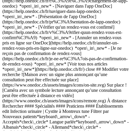
(https://help.onedoc.ch/fr/t%C3%A9l%C3%A9chargement-de-lapp-
onedoc) *open\_in\_new* - [Naviguer dans l'app OneDoc]
(https://help.onedoc.ch/fr/naviguer-dans-lapp-onedoc)
*open\_in\_new* - [Présentation de l'app OneDoc]
(https://help.onedoc.ch/fr/pr%C3%A9sentation-de-lapp-onedoc)
*open\_in\_new*
- [Vérifier qu'un rendez-vous est confirmé](https://help.onedoc.ch/fr/v%C3%A9rifier-quun-rendez-vous-est-confirm%C3%A9) *open\_in\_new* - [Annuler un rendez-vous pris en ligne sur OneDoc](https://help.onedoc.ch/fr/annuler-un-rendez-vous-pris-en-ligne-sur-onedoc) *open\_in\_new* - [Je ne reçois pas de confirmation de rendez-vous](https://help.onedoc.ch/fr/je-ne-re%C3%A7ois-pas-de-confirmation-de-rendez-vous) *open\_in\_new* [Voir tous nos articles *open\_in\_new*](https://help.onedoc.ch/fr/) close ## Modifier votre recherche ![Maison avec un signe plus annonçant qu’une consultation peut être effectuée sur place](https://www.onedoc.ch/assets/images/icons/on-site.svg) Sur place ![Caméra avec un symbole lecture annonçant qu’une consultation peut être effectuée à distance en vidéo](https://www.onedoc.ch/assets/images/icons/remote.svg) À distance Rechercher #### Spécialités #### Praticiens #### Établissements edit Infection urinaire | Cystite à Montreux tune Filtrer par Nouveaux patients*keyboard\_arrow\_down* - Acceptés*check\_circle* Langue parlée*keyboard\_arrow\_down* - Albanais*check\_circle* - Allemand*check\_circle* - Anglais*check\_circle* - Arabe*check\_circle* - Espagnol*check\_circle* - Français*check\_circle* - Italien*check\_circle* - Macédonien*check\_circle* - Portugais*check\_circle* - Roumain*check\_circle* Sexe*keyboard\_arrow\_down* - Femme*check\_circle* - Homme*check\_circle* Réseau*keyboard\_arrow\_down* - Hirslanden*check\_circle* - Medbase*check\_circle* - Réseau Delta*check\_circle* Disponibilité*keyboard\_arrow\_down* - Disponible aujourdhui*check\_circle* - Dans les 3 prochains jours*check\_circle* - Dans les 7 prochains jours*check\_circle* - Dans les 14 prochains jours*check\_circle* # __Infection urinaire | Cystite__ à __Montreux__: prenez rendez-vous en ligne aujourd'hui ## 1 résultat à Montreux [![Dr. Magali Launay, gynécologue obstétricienne à Montreux](https://assets.onedoc.ch/images/users/be8851848e1b1ac628fb219bf3191730843a1fa2eed6e053ea98ae7fba847881-small.png "Dr. Magali Launay, gynécologue obstétricienne à Montreux")](https://www.onedoc.ch/fr/gynecologue-obstetricienne/montreux/pcf49/dr-magali-launay) ### [Dr. Magali Launay](https://www.onedoc.ch/fr/gynecologue-obstetricienne/montreux/pcf49/dr-magali-launay) ![Badge indiquant un profil vérifié](https://www.onedoc.ch/assets/images/icons/checkmark.svg) [Gynécologue obstétricienne](https://www.onedoc.ch/fr/gynecologue-obstetricien/montreux) [Centre Ados Riviera](https://www.onedoc.ch/fr/centre-medical/montreux/efv1/centre-ados-riviera) Rue de la Gare 13 1820 Montreux ![Icône patient avec un signe plus annonçant que le professionnel accepte de nouveaux patients](https://www.onedoc.ch/assets/images/icons/new-patients.svg)Accepte les nouveaux patients [Réserver un RDV](https://www.onedoc.ch/fr/gynecologue-obstetricienne/montreux/pcf49/dr-magali-launay) Expertises: Infection urinaire | Cystite, [Maladies Sexuellement Transmissibles | Infections Sexuellement Transmissibles (MST/IST)](https://www.onedoc.ch/fr/maladies-sexuellement-transmissibles-infections-sexuellement-transmissibles-mst-ist/montreux), [Mycose vaginale](https://www.onedoc.ch/fr/mycose-vaginale/montreux), [Ménopause](https://www.onedoc.ch/fr/menopause/montreux), [Suivi de grossesse](https://www.onedoc.ch/fr/suivi-de-grossesse/montreux), [Dépistage du HPV | Frottis](https://www.onedoc.ch/fr/depistage-du-hpv-frottis/montreux), [Vaccination Papillomavirus Humain (HPV)](https://www.onedoc.ch/fr/vaccination-papillomavirus-humain-hpv/montreux), [Contraception](https://www.onedoc.ch/fr/contraception/montreux), [Colposcopie](https://www.onedoc.ch/fr/colposcopie/montreux)Voir plus *chevron\_left* lun. 03 août *chevron\_right* Voir plus de rendez-vous *error\_outline* Une erreur s'est produite lors du chargement des disponibilités [Réessayer](https://www.onedoc.ch) Expertises: Infection urinaire | Cystite, [Maladies Sexuellement Transmissibles | Infections Sexuellement Transmissibles (MST/IST)](https://www.onedoc.ch/fr/maladies-sexuellement-transmissibles-infections-sexuellement-transmissibles-mst-ist/montreux), [Mycose vaginale](https://www.onedoc.ch/fr/mycose-vaginale/montreux), [Ménopause](https://www.onedoc.ch/fr/menopause/montreux), [Suivi de grossesse](https://www.onedoc.ch/fr/suivi-de-grossesse/montreux), [Dépistage du HPV | Frottis](https://www.onedoc.ch/fr/depistage-du-hpv-frottis/montreux), [Vaccination Papillomavirus Humain (HPV)](https://www.onedoc.ch/fr/vaccination-papillomavirus-humain-hpv/montreux), [Contraception](https://www.onedoc.ch/fr/contraception/montreux), [Colposcopie](https://www.onedoc.ch/fr/colposcopie/montreux)Voir plus ## __Infection urinaire | Cystite__: d'autres spécialistes sont réservables en ligne dans les environs de __Montreux__ [![Pharmacie de la Gare de Vevey 7/7, prestations de santé en pharmacie à Vevey](https://assets.onedoc.ch/images/users/22946c03bcb4482947c934c9f506129d1722cf7ed1aeac444f4de7699317e827-small.jpg "Pharmacie de la Gare de Vevey 7/7, prestations de santé en pharmacie à Vevey")](https://www.onedoc.ch/fr/prestations-de-sante-en-pharmacie/vevey/pb9s8/pharmacie-de-la-gare-de-vevey-7-7) ### [Pharmacie de la Gare de Vevey 7/7](https://www.onedoc.ch/fr/prestations-de-sante-en-pharmacie/vevey/pb9s8/pharmacie-de-la-gare-de-vevey-7-7) ![Badge indiquant un profil vérifié](https://www.onedoc.ch/assets/images/icons/checkmark.svg) [Prestations de santé en pharmacie](https://www.onedoc.ch/fr/prestations-de-sante-en-pharmacie/vevey) Pharmacie de la gare de Vevey 7/7 place de la Gare 3 1800 Vevey ![Icône patient avec un signe plus annonçant que le professionnel accepte de nouveaux patients](https://www.onedoc.ch/assets/images/icons/new-patients.svg)Accepte les nouveaux patients [Réserver un RDV](https://www.onedoc.ch/fr/prestations-de-sante-en-pharmacie/vevey/pb9s8/pharmacie-de-la-gare-de-vevey-7-7) Expertises:[Infection urinaire | Cystite](https://www.onedoc.ch/fr/infection-urinaire-cystite/vevey), [Test streptocoques](https://www.onedoc.ch/fr/test-streptocoques/vevey), [Vaccination encéphalite à tiques (FSME)](https://www.onedoc.ch/fr/vaccination-encephalite-a-tiques-fsme/vevey), [Contraception d'urgence](https://www.onedoc.ch/fr/contraception-d-urgence/vevey), [Maladies Sexuellement Transmissibles | Infections Sexuellement Transmissibles (MST/IST)](https://www.onedoc.ch/fr/maladies-sexuellement-transmissibles-infections-sexuellement-transmissibles-mst-ist/vevey), [Mesure de la pression artérielle | Tension](https://www.onedoc.ch/fr/mesure-de-la-pression-arterielle-tension/vevey), [Mesure du taux de fer | Ferritine](https://www.onedoc.ch/fr/mesure-du-taux-de-fer-ferritine/vevey), [Vaccination grippe](https://www.onedoc.ch/fr/vaccination-grippe/vevey)Voir plus *chevron\_left* lun. 03 août *chevron\_right* Voir plus de rendez-vous *error\_outline* Une erreur s'est produite lors du chargement des disponibilités [Réessayer](https://www.onedoc.ch) Expertises:[Infection urinaire | Cystite](https://www.onedoc.ch/fr/infection-urinaire-cystite/vevey), [Test streptocoques](https://www.onedoc.ch/fr/test-streptocoques/vevey), [Vaccination encéphalite à tiques (FSME)](https://www.onedoc.ch/fr/vaccination-encephalite-a-tiques-fsme/vevey), [Contraception d'urgence](https://www.onedoc.ch/fr/contraception-d-urgence/vevey), [Maladies Sexuellement Transmissibles | Infections Sexuellement Transmissibles (MST/IST)](https://www.onedoc.ch/fr/maladies-sexuellement-transmissibles-infections-sexuellement-transmissibles-mst-ist/vevey), [Mesure de la pression artérielle | Tension](https://www.onedoc.ch/fr/mesure-de-la-pression-arterielle-tension/vevey), [Mesure du taux de fer | Ferritine](https://www.onedoc.ch/fr/mesure-du-taux-de-fer-ferritine/vevey), [Vaccination grippe](https://www.onedoc.ch/fr/vaccination-grippe/vevey)Voir plus [![Dr. Erika Marzano, gynécologue obstétricienne à Saint-Légier-La Chiésaz](https://assets.onedoc.ch/images/users/a0810c2ba7ab85d16ecb4c9713bb2b2b25160ef5bd0a4fe86a7579661150db00-small.png "Dr. Erika Marzano, gynécologue obstétricienne à Saint-Légier-La Chiésaz")](https://www.onedoc.ch/fr/gynecologue-obstetricienne/saint-legier-la-chiesaz/pcbds/dr-erika-marzano) ### [Dr. Erika Marzano](https://www.onedoc.ch/fr/gynecologue-obstetricienne/saint-legier-la-chiesaz/pcbds/dr-erika-marzano) ![Badge indiquant un profil vérifié](https://www.onedoc.ch/assets/images/icons/checkmark.svg) [Gynécologue obstétricienne](https://www.onedoc.ch/fr/gynecologue-obstetricien/saint-legier-la-chiesaz) [Gynecologue Saint-Legier](https://www.onedoc.ch/fr/cabinet-medical/saint-legier-la-chiesaz/exuj/gynecologue-saint-legier) Chemin de Grandchamp 20 1806 Saint-Légier-La Chiésaz ![Icône patient avec un signe plus annonçant que le professionnel accepte de nouveaux patients](https://www.onedoc.ch/assets/images/icons/new-patients.svg)Accepte les nouveaux patients [Réserver un RDV](https://www.onedoc.ch/fr/gynecologue-obstetricienne/saint-legier-la-chiesaz/pcbds/dr-erika-marzano) Expertises:[Infection urinaire | Cystite](https://www.onedoc.ch/fr/infection-urinaire-cystite/saint-legier-la-chiesaz), [Contraception](https://www.onedoc.ch/fr/contraception/saint-legier-la-chiesaz), [Dépistage du HPV | Frottis](https://www.onedoc.ch/fr/depistage-du-hpv-frottis/saint-legier-la-chiesaz), [Suivi de grossesse](https://www.onedoc.ch/fr/suivi-de-grossesse/saint-legier-la-chiesaz), [Échographie prénatale](https://www.onedoc.ch/fr/echographie-prenatale/saint-legier-la-chiesaz), [Ménopause](https://www.onedoc.ch/fr/menopause/saint-legier-la-chiesaz), [Dépistage cancer du sein](https://www.onedoc.ch/fr/depistage-cancer-du-sein/saint-legier-la-chiesaz), [Infertilité](https://www.onedoc.ch/fr/infertilite/saint-legier-la-chiesaz), [Mycose vaginale](https://www.onedoc.ch/fr/mycose-vaginale/saint-legier-la-chiesaz)Voir plus *chevron\_left* lun. 03 août *chevron\_right* Voir plus de rendez-vous *error\_out