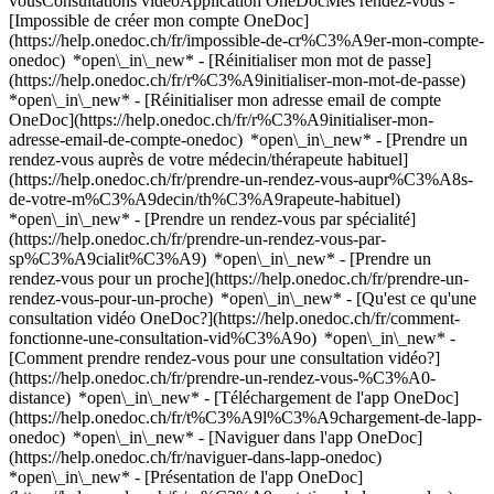
vousConsultations vidéoApplication OneDocMes rendez-vous -
[Impossible de créer mon compte OneDoc]
(https://help.onedoc.ch/fr/impossible-de-cr%C3%A9er-mon-compte-
onedoc) *open\_in\_new* - [Réinitialiser mon mot de passe]
(https://help.onedoc.ch/fr/r%C3%A9initialiser-mon-mot-de-passe)
*open\_in\_new* - [Réinitialiser mon adresse email de compte
OneDoc](https://help.onedoc.ch/fr/r%C3%A9initialiser-mon-
adresse-email-de-compte-onedoc) *open\_in\_new*
- [Prendre un
rendez-vous auprès de votre médecin/thérapeute habituel]
(https://help.onedoc.ch/fr/prendre-un-rendez-vous-aupr%C3%A8s-
de-votre-m%C3%A9decin/th%C3%A9rapeute-habituel)
*open\_in\_new* - [Prendre un rendez-vous par spécialité]
(https://help.onedoc.ch/fr/prendre-un-rendez-vous-par-
sp%C3%A9cialit%C3%A9) *open\_in\_new* - [Prendre un
rendez-vous pour un proche](https://help.onedoc.ch/fr/prendre-un-
rendez-vous-pour-un-proche) *open\_in\_new*
- [Qu'est ce qu'une
consultation vidéo OneDoc?](https://help.onedoc.ch/fr/comment-
fonctionne-une-consultation-vid%C3%A9o) *open\_in\_new* -
[Comment prendre rendez-vous pour une consultation vidéo?]
(https://help.onedoc.ch/fr/prendre-un-rendez-vous-%C3%A0-
distance) *open\_in\_new*
- [Téléchargement de l'app OneDoc]
(https://help.onedoc.ch/fr/t%C3%A9l%C3%A9chargement-de-lapp-
onedoc) *open\_in\_new* - [Naviguer dans l'app OneDoc]
(https://help.onedoc.ch/fr/naviguer-dans-lapp-onedoc)
*open\_in\_new* - [Présentation de l'app OneDoc]