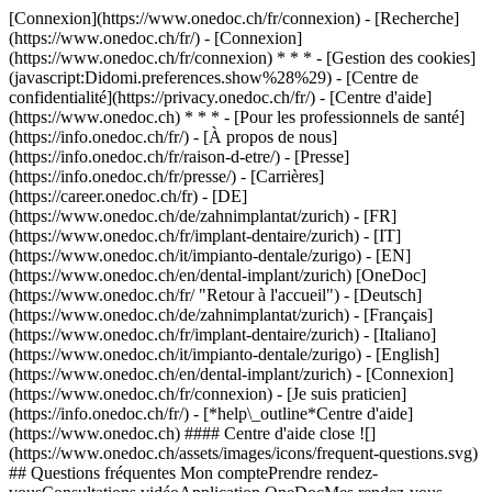
[Connexion](https://www.onedoc.ch/fr/connexion) - [Recherche]
(https://www.onedoc.ch/fr/) - [Connexion]
(https://www.onedoc.ch/fr/connexion) * * * - [Gestion des cookies]
(javascript:Didomi.preferences.show%28%29) - [Centre de
confidentialité](https://privacy.onedoc.ch/fr/) - [Centre d'aide]
(https://www.onedoc.ch) * * * - [Pour les professionnels de santé]
(https://info.onedoc.ch/fr/) - [À propos de nous]
(https://info.onedoc.ch/fr/raison-d-etre/) - [Presse]
(https://info.onedoc.ch/fr/presse/) - [Carrières]
(https://career.onedoc.ch/fr)
- [DE]
(https://www.onedoc.ch/de/zahnimplantat/zurich) - [FR]
(https://www.onedoc.ch/fr/implant-dentaire/zurich) - [IT]
(https://www.onedoc.ch/it/impianto-dentale/zurigo) - [EN]
(https://www.onedoc.ch/en/dental-implant/zurich) [OneDoc]
(https://www.onedoc.ch/fr/ "Retour à l'accueil") - [Deutsch]
(https://www.onedoc.ch/de/zahnimplantat/zurich) - [Français]
(https://www.onedoc.ch/fr/implant-dentaire/zurich) - [Italiano]
(https://www.onedoc.ch/it/impianto-dentale/zurigo) - [English]
(https://www.onedoc.ch/en/dental-implant/zurich)
- [Connexion]
(https://www.onedoc.ch/fr/connexion) - [Je suis praticien]
(https://info.onedoc.ch/fr/)
- [*help\_outline*Centre d'aide]
(https://www.onedoc.ch) #### Centre d'aide close ![]
(https://www.onedoc.ch/assets/images/icons/frequent-questions.svg)
## Questions fréquentes Mon comptePrendre rendez-