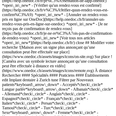
(https://help.onedoc.ch/fr/pr%C3%A9sentation-de-lapp-onedoc)
*open\_in\_new*
- [Vérifier qu'un rendez-vous est confirmé](https://help.onedoc.ch/fr/v%C3%A9rifier-quun-rendez-vous-est-confirm%C3%A9) *open\_in\_new* - [Annuler un rendez-vous pris en ligne sur OneDoc](https://help.onedoc.ch/fr/annuler-un-rendez-vous-pris-en-ligne-sur-onedoc) *open\_in\_new* - [Je ne reçois pas de confirmation de rendez-vous](https://help.onedoc.ch/fr/je-ne-re%C3%A7ois-pas-de-confirmation-de-rendez-vous) *open\_in\_new* [Voir tous nos articles *open\_in\_new*](https://help.onedoc.ch/fr/) close ## Modifier votre recherche ![Maison avec un signe plus annonçant qu’une consultation peut être effectuée sur place](https://www.onedoc.ch/assets/images/icons/on-site.svg) Sur place ![Caméra avec un symbole lecture annonçant qu’une consultation peut être effectuée à distance en vidéo](https://www.onedoc.ch/assets/images/icons/remote.svg) À distance Rechercher #### Spécialités #### Praticiens #### Établissements edit Implant dentaire à Zurich tune Filtrer par Nouveaux patients*keyboard\_arrow\_down* - Acceptés*check\_circle* Langue parlée*keyboard\_arrow\_down* - Albanais*check\_circle* - Allemand*check\_circle* - Anglais*check\_circle* - Espagnol*check\_circle* - Français*check\_circle* - Italien*check\_circle* - Persan*check\_circle* - Tamoul*check\_circle* - Turc*check\_circle* Sexe*keyboard\_arrow\_down* - Femme*check\_circle* - Homme*check\_circle* Disponibilité*keyboard\_arrow\_down* - Disponible aujourdhui*check\_circle* - Dans les 3 prochains jours*check\_circle* - Dans les 7 prochains jours*check\_circle* - Dans les 14 prochains jours*check\_circle* # __Implant dentaire__ à __Zurich__: prenez rendez-vous en ligne aujourd'hui ## 8 résultats à Zurich [![Dr. med. dent. Nojan Khalili, médecin-dentiste à Zurich](https://assets.onedoc.ch/images/users/fcb9e02c1dbf8be20e74bf53e587c78deea9fc6751fb90dc8723d8a5f3c04d2e-small.jpg "Dr. med. dent. Nojan Khalili, médecin-dentiste à Zurich")](https://www.onedoc.ch/fr/medecin-dentiste/zurich/pcyn0/dr-med-dent-nojan-khalili) ### [Dr. med. dent. Nojan Khalili](https://www.onedoc.ch/fr/medecin-dentiste/zurich/pcyn0/dr-med-dent-nojan-khalili) ![Badge indiquant un profil vérifié](https://www.onedoc.ch/assets/images/icons/checkmark.svg) [Médecin-dentiste](https://www.onedoc.ch/fr/medecin-dentiste/zurich) [Zahnärztehaus Zürich](https://www.onedoc.ch/fr/cabinet-dentaire/zurich/ebdg4/zahnarztehaus-zurich) Talstrasse 80 8001 Zurich ![Icône patient avec un signe plus annonçant que le professionnel accepte de nouveaux patients](https://www.onedoc.ch/assets/images/icons/new-patients.svg)Accepte les nouveaux patients [Réserver un RDV](https://www.onedoc.ch/fr/medecin-dentiste/zurich/pcyn0/dr-med-dent-nojan-khalili) Expertises: Implant dentaire, [Blanchiment dentaire](https://www.onedoc.ch/fr/blanchiment-dentaire/zurich), [Polissage dentaire](https://www.onedoc.ch/fr/polissage-dentaire/zurich), [Détartrage](https://www.onedoc.ch/fr/detartrage/zurich), [Parodontologie | Soin des gencives | Déchaussement des dents](https://www.onedoc.ch/fr/parodontologie-soin-des-gencives-dechaussement-des-dents/zurich), [Alignement dentaire | Gouttière transparente invisible](https://www.onedoc.ch/fr/alignement-dentaire-gouttiere-transparente-invisible/zurich), [Facette dentaire céramique | Veneer](https://www.onedoc.ch/fr/facette-dentaire-ceramique-veneer/zurich), [Extraction dentaire | Dents de sagesse](https://www.onedoc.ch/fr/extraction-dentaire-dents-de-sagesse/zurich)Voir plus *chevron\_left* lun. 03 août *chevron\_right* Voir plus de rendez-vous *error\_outline* Une erreur s'est produite lors du chargement des disponibilités [Réessayer](https://www.onedoc.ch) Expertises: Implant dentaire, [Blanchiment dentaire](https://www.onedoc.ch/fr/blanchiment-dentaire/zurich), [Polissage dentaire](https://www.onedoc.ch/fr/polissage-dentaire/zurich), [Détartrage](https://www.onedoc.ch/fr/detartrage/zurich), [Parodontologie | Soin des gencives | Déchaussement des dents](https://www.onedoc.ch/fr/parodontologie-soin-des-gencives-dechaussement-des-dents/zurich), [Alignement dentaire | Gouttière transparente invisible](https://www.onedoc.ch/fr/alignement-dentaire-gouttiere-transparente-invisible/zurich), [Facette dentaire céramique | Veneer](https://www.onedoc.ch/fr/facette-dentaire-ceramique-veneer/zurich), [Extraction dentaire | Dents de sagesse](https://www.onedoc.ch/fr/extraction-dentaire-dents-de-sagesse/zurich)Voir plus [![Dr. med. dent. Kyros Forouzan, médecin-dentiste à Zurich](https://assets.onedoc.ch/images/users/2a4e085f2eec511b1409008d1bbab4c7af00b2acfc14b005d61b7a0fc196cd85-small.jpg "Dr. med. dent. Kyros Forouzan, médecin-dentiste à Zurich")](https://www.onedoc.ch/fr/medecin-dentiste/zurich/pc4bn/dr-med-dent-kyros-forouzan) ### [Dr. med. dent. Kyros Forouzan](https://www.onedoc.ch/fr/medecin-dentiste/zurich/pc4bn/dr-med-dent-kyros-forouzan) ![Badge indiquant un profil vérifié](https://www.onedoc.ch/assets/images/icons/checkmark.svg) [Médecin-dentiste](https://www.onedoc.ch/fr/medecin-dentiste/zurich) [Zahnarztpraxis Dr. Forouzan](https://www.onedoc.ch/fr/cabinet-dentaire/zurich/ebff7/zahnarztpraxis-dr-forouzan) Sihlweidstrasse 1 8041 Zurich ![Icône patient avec un signe plus annonçant que le professionnel accepte de nouveaux patients](https://www.onedoc.ch/assets/images/icons/new-patients.svg)Accepte les nouveaux patients [Réserver un RDV](https://www.onedoc.ch/fr/medecin-dentiste/zurich/pc4bn/dr-med-dent-kyros-forouzan) Expertises: Implant dentaire, [Abcès dentaire](https://www.onedoc.ch/fr/abces-dentaire/zurich), [Carie](https://www.onedoc.ch/fr/carie/zurich), [Couronne dentaire](https://www.onedoc.ch/fr/couronne-dentaire/zurich), [Bruxisme | Grincement des dents](https://www.onedoc.ch/fr/bruxisme-grincement-des-dents/zurich), [Parodontologie | Soin des gencives | Déchaussement des dents](https://www.onedoc.ch/fr/parodontologie-soin-des-gencives-dechaussement-des-dents/zurich), [Infection dentaire | Rage de dents](https://www.onedoc.ch/fr/infection-dentaire-rage-de-dents/zurich), [Gingivite](https://www.onedoc.ch/fr/gingivite/zurich), [Troubles de l’articulation temporo mandibulaire (ATM) | troubles de la mastication](https://www.onedoc.ch/fr/troubles-de-l-articulation-temporo-mandibulaire-atm-troubles-de-la-mastication/zurich)Voir plus *chevron\_left* lun. 03 août *chevron\_right* Voir plus de rendez-vous *error\_outline* Une erreur s'est produite lors du chargement des disponibilités [Réessayer](https://www.onedoc.ch) Expertises: Implant dentaire, [Abcès dentaire](https://www.onedoc.ch/fr/abces-dentaire/zurich), [Carie](https://www.onedoc.ch/fr/carie/zurich), [Couronne dentaire](https://www.onedoc.ch/fr/couronne-dentaire/zurich), [Bruxisme | Grincement des dents](https://www.onedoc.ch/fr/bruxisme-grincement-des-dents/zurich), [Parodontologie | Soin des gencives | Déchaussement des dents](https://www.onedoc.ch/fr/parodontologie-soin-des-gencives-dechaussement-des-dents/zurich), [Infection dentaire | Rage de dents](https://www.onedoc.ch/fr/infection-dentaire-rage-de-dents/zurich), [Gingivite](https://www.onedoc.ch/fr/gingivite/zurich), [Troubles de l’articulation temporo mandibulaire (ATM) | troubles de la mastication](https://www.onedoc.ch/fr/troubles-de-l-articulation-temporo-mandibulaire-atm-troubles-de-la-mastication/zurich)Voir plus [![Dr. med. dent. Omar Melke, médecin-dentiste à Zurich](https://assets.onedoc.ch/images/users/e466a907ec05858fbbb85f250d12f0719d3b6c3de2be092d261f8e6af3e9680e-small.jpg "Dr. med. dent. Omar Melke, médecin-dentiste à Zurich")](https://www.onedoc.ch/fr/medecin-dentiste/zurich/pc35x/dr-med-dent-omar-melke) ### [Dr. med. dent. Omar Melke](https://www.onedoc.ch/fr/medecin-dentiste/zurich/pc35x/dr-med-dent-omar-melke) ![Badge indiquant un profil vérifié](https://www.onedoc.ch/assets/images/icons/checkmark.svg) [Médecin-dentiste](https://www.onedoc.ch/fr/medecin-dentiste/zurich) [Zahnärzte am Meierhofplatz](https://www.onedoc.ch/fr/cabinet-dentaire/zurich/ebfdu/zahnarzte-am-meierhofplatz) Limmattalstrasse 177 8049 Zurich ![Icône patient avec un signe plus annonçant que le professionnel accepte de nouveaux patients](https://www.onedoc.ch/assets/images/icons/new-patients.svg)Accepte les nouveaux patients [Réserver un RDV](https://www.onedoc.ch/fr/medecin-dentiste/zurich/pc35x/dr-med-dent-omar-melke) Expertises: Implant dentaire, [Bagues | Appareil dentaire](https://www.onedoc.ch/fr/bagues-appareil-dentaire/zurich), [Bruxisme | Grincement des dents](https://www.onedoc.ch/fr/bruxisme-grincement-des-dents/zurich), [Carie](https://www.onedoc.ch/fr/carie/zurich), [Extraction dentaire | Dents de sagesse](https://www.onedoc.ch/fr/extraction-dentaire-dents-de-sagesse/zurich), [Pédodontie | Dentiste pédiatrique](https://www.onedoc.ch/fr/pedodontie-dentiste-pediatrique/zurich), [Troubles de l’articulation temporo mandibulaire (ATM) | troubles de la mastication](https://www.onedoc.ch/fr/troubles-de-l-articulation-temporo-mandibulaire-atm-troubles-de-la-mastication/zurich), [Brackets](https://www.onedoc.ch/fr/brackets/zurich), [Abcès dentaire](https://www.onedoc.ch/fr/abces-dentaire/zurich)Voir plus *chevron\_left* lun. 03 août *chevron\_right* Voir plus de rendez-vous *error\_outline* Une erreur s'est produite lors du chargement des disponibilités [Réessayer](https://www.onedoc.ch) Expertises: Implant dentaire, [Bagues | Appareil dentaire](https://www.onedoc.ch/fr/bagues-appareil-dentaire/zurich), [Bruxisme | Grincement des dents](https://www.onedoc.ch/fr/bruxisme-grincement-des-dents/zurich), [Carie](https://www.onedoc.ch/fr/carie/zurich), [Extraction dentaire | Dents de sagesse](https://www.onedoc.ch/fr/extraction-dentaire-dents-de-sagesse/zurich), [Pédodontie | Dentiste pédiatrique](https://www.onedoc.ch/fr/pedodontie-dentiste-pediatrique/zurich), [Troubles de l’articulation temporo mandibulaire (ATM) | troubles de la mastication](https://www.onedoc.ch/fr/troubles-de-l-articulation-temporo-mandibul