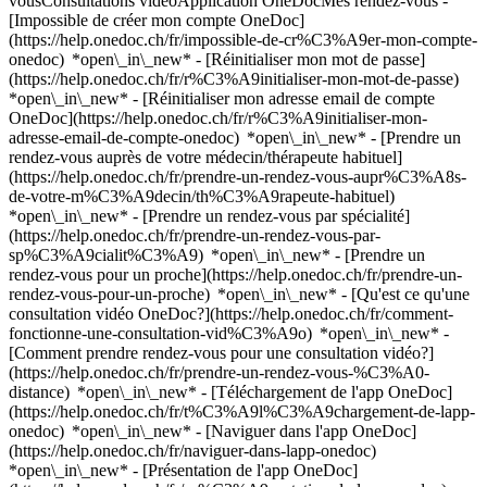
vousConsultations vidéoApplication OneDocMes rendez-vous -
[Impossible de créer mon compte OneDoc]
(https://help.onedoc.ch/fr/impossible-de-cr%C3%A9er-mon-compte-
onedoc) *open\_in\_new* - [Réinitialiser mon mot de passe]
(https://help.onedoc.ch/fr/r%C3%A9initialiser-mon-mot-de-passe)
*open\_in\_new* - [Réinitialiser mon adresse email de compte
OneDoc](https://help.onedoc.ch/fr/r%C3%A9initialiser-mon-
adresse-email-de-compte-onedoc) *open\_in\_new*
- [Prendre un
rendez-vous auprès de votre médecin/thérapeute habituel]
(https://help.onedoc.ch/fr/prendre-un-rendez-vous-aupr%C3%A8s-
de-votre-m%C3%A9decin/th%C3%A9rapeute-habituel)
*open\_in\_new* - [Prendre un rendez-vous par spécialité]
(https://help.onedoc.ch/fr/prendre-un-rendez-vous-par-
sp%C3%A9cialit%C3%A9) *open\_in\_new* - [Prendre un
rendez-vous pour un proche](https://help.onedoc.ch/fr/prendre-un-
rendez-vous-pour-un-proche) *open\_in\_new*
- [Qu'est ce qu'une
consultation vidéo OneDoc?](https://help.onedoc.ch/fr/comment-
fonctionne-une-consultation-vid%C3%A9o) *open\_in\_new* -
[Comment prendre rendez-vous pour une consultation vidéo?]
(https://help.onedoc.ch/fr/prendre-un-rendez-vous-%C3%A0-
distance) *open\_in\_new*
- [Téléchargement de l'app OneDoc]
(https://help.onedoc.ch/fr/t%C3%A9l%C3%A9chargement-de-lapp-
onedoc) *open\_in\_new* - [Naviguer dans l'app OneDoc]
(https://help.onedoc.ch/fr/naviguer-dans-lapp-onedoc)
*open\_in\_new* - [Présentation de l'app OneDoc]