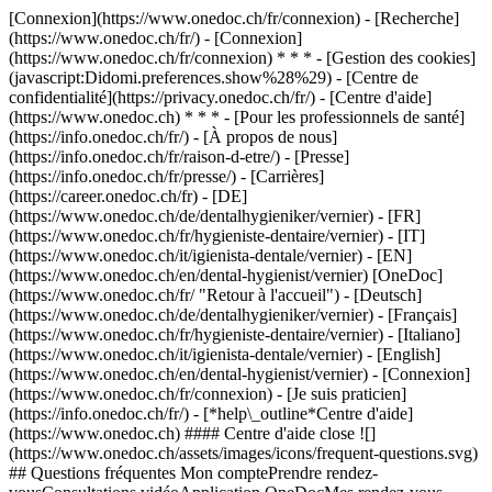
[Connexion](https://www.onedoc.ch/fr/connexion) - [Recherche]
(https://www.onedoc.ch/fr/) - [Connexion]
(https://www.onedoc.ch/fr/connexion) * * * - [Gestion des cookies]
(javascript:Didomi.preferences.show%28%29) - [Centre de
confidentialité](https://privacy.onedoc.ch/fr/) - [Centre d'aide]
(https://www.onedoc.ch) * * * - [Pour les professionnels de santé]
(https://info.onedoc.ch/fr/) - [À propos de nous]
(https://info.onedoc.ch/fr/raison-d-etre/) - [Presse]
(https://info.onedoc.ch/fr/presse/) - [Carrières]
(https://career.onedoc.ch/fr)
- [DE]
(https://www.onedoc.ch/de/dentalhygieniker/vernier) - [FR]
(https://www.onedoc.ch/fr/hygieniste-dentaire/vernier) - [IT]
(https://www.onedoc.ch/it/igienista-dentale/vernier) - [EN]
(https://www.onedoc.ch/en/dental-hygienist/vernier) [OneDoc]
(https://www.onedoc.ch/fr/ "Retour à l'accueil") - [Deutsch]
(https://www.onedoc.ch/de/dentalhygieniker/vernier) - [Français]
(https://www.onedoc.ch/fr/hygieniste-dentaire/vernier) - [Italiano]
(https://www.onedoc.ch/it/igienista-dentale/vernier) - [English]
(https://www.onedoc.ch/en/dental-hygienist/vernier)
- [Connexion]
(https://www.onedoc.ch/fr/connexion) - [Je suis praticien]
(https://info.onedoc.ch/fr/)
- [*help\_outline*Centre d'aide]
(https://www.onedoc.ch) #### Centre d'aide close ![]
(https://www.onedoc.ch/assets/images/icons/frequent-questions.svg)
## Questions fréquentes Mon comptePrendre rendez-