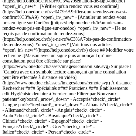
(https://help.onedoc.ch/fr/pr%C3%A9sentation-de-lapp-onedoc)
*open\_in\_new*
- [Vérifier qu'un rendez-vous est confirmé](https://help.onedoc.ch/fr/v%C3%A9rifier-quun-rendez-vous-est-confirm%C3%A9) *open\_in\_new* - [Annuler un rendez-vous pris en ligne sur OneDoc](https://help.onedoc.ch/fr/annuler-un-rendez-vous-pris-en-ligne-sur-onedoc) *open\_in\_new* - [Je ne reçois pas de confirmation de rendez-vous](https://help.onedoc.ch/fr/je-ne-re%C3%A7ois-pas-de-confirmation-de-rendez-vous) *open\_in\_new* [Voir tous nos articles *open\_in\_new*](https://help.onedoc.ch/fr/) close ## Modifier votre recherche ![Maison avec un signe plus annonçant qu’une consultation peut être effectuée sur place](https://www.onedoc.ch/assets/images/icons/on-site.svg) Sur place ![Caméra avec un symbole lecture annonçant qu’une consultation peut être effectuée à distance en vidéo](https://www.onedoc.ch/assets/images/icons/remote.svg) À distance Rechercher #### Spécialités #### Praticiens #### Établissements edit Hygiéniste dentaire à Vernier tune Filtrer par Nouveaux patients*keyboard\_arrow\_down* - Acceptés*check\_circle* Langue parlée*keyboard\_arrow\_down* - Albanais*check\_circle* - Allemand*check\_circle* - Anglais*check\_circle* - Arabe*check\_circle* - Bosniaque*check\_circle* - Chinois*check\_circle* - Espagnol*check\_circle* - Français*check\_circle* - Grec*check\_circle* - Italien*check\_circle* - Persan*check\_circle* - Polonais*check\_circle* - Portugais*check\_circle* - Roumain*check\_circle* - Russe*check\_circle* - Suédois*check\_circle* - Tagalog*check\_circle* - Tchèque*check\_circle* - Turc*check\_circle* - Vietnamien*check\_circle* Sexe*keyboard\_arrow\_down* - Femme*check\_circle* - Homme*check\_circle* Disponibilité*keyboard\_arrow\_down* - Disponible aujourdhui*check\_circle* - Dans les 3 prochains jours*check\_circle* - Dans les 7 prochains jours*check\_circle* - Dans les 14 prochains jours*check\_circle* # Hygiéniste dentaire à Vernier: prenez rendez-vous en ligne aujourd'hui ## 3 résultats à Vernier [![Mme Lara Abderraziq, étudiante hygiéniste dentaire à Vernier](https://assets.onedoc.ch/images/users/a3de538ff1c4342706b692b676deaaf7db6549f9574852ae6e40dd23344f701a-small.png "Mme Lara Abderraziq, étudiante hygiéniste dentaire à Vernier")](https://www.onedoc.ch/fr/hygieniste-dentaire/vernier/pc320/lara-abderraziq) ### [Mme Lara Abderraziq](https://www.onedoc.ch/fr/hygieniste-dentaire/vernier/pc320/lara-abderraziq) ![Badge indiquant un profil vérifié](https://www.onedoc.ch/assets/images/icons/checkmark.svg) Étudiante hygiéniste dentaire [Summit Dental - Cabinet Dentaire du Quartier de l'Étang](https://www.onedoc.ch/fr/cabinet-dentaire/vernier/ebalq/summit-dental-cabinet-dentaire-du-quartier-de-l-etang) Avenue de l'Etang 71 1219 Vernier ![Icône patient avec un signe plus annonçant que le professionnel accepte de nouveaux patients](https://www.onedoc.ch/assets/images/icons/new-patients.svg)Accepte les nouveaux patients [Réserver un RDV](https://www.onedoc.ch/fr/hygieniste-dentaire/vernier/pc320/lara-abderraziq) Expertises:[Blanchiment dentaire](https://www.onedoc.ch/fr/blanchiment-dentaire/vernier), [Bijou dentaire](https://www.onedoc.ch/fr/bijou-dentaire/vernier), [Polissage dentaire](https://www.onedoc.ch/fr/polissage-dentaire/vernier)Voir plus *chevron\_left* lun. 03 août *chevron\_right* Voir plus de rendez-vous *error\_outline* Une erreur s'est produite lors du chargement des disponibilités [Réessayer](https://www.onedoc.ch) Expertises:[Blanchiment dentaire](https://www.onedoc.ch/fr/blanchiment-dentaire/vernier), [Bijou dentaire](https://www.onedoc.ch/fr/bijou-dentaire/vernier), [Polissage dentaire](https://www.onedoc.ch/fr/polissage-dentaire/vernier)Voir plus [![Mme Raquel Lopes, hygiéniste dentaire à Vernier](https://assets.onedoc.ch/images/users/ab52c33e996b4d58ea9bc96dee2306b3fbc1bec1640438c3c75f4a4b3d9c18b6-small.png "Mme Raquel Lopes, hygiéniste dentaire à Vernier")](https://www.onedoc.ch/fr/hygieniste-dentaire/vernier/pcr6n/raquel-lopes) ### [Mme Raquel Lopes](https://www.onedoc.ch/fr/hygieniste-dentaire/vernier/pcr6n/raquel-lopes) ![Badge indiquant un profil vérifié](https://www.onedoc.ch/assets/images/icons/checkmark.svg) Hygiéniste dentaire [Summit Dental - Cabinet Dentaire du Quartier de l'Étang](https://www.onedoc.ch/fr/cabinet-dentaire/vernier/ebalq/summit-dental-cabinet-dentaire-du-quartier-de-l-etang) Avenue de l'Etang 71 1219 Vernier ![Icône patient avec un signe plus annonçant que le professionnel accepte de nouveaux patients](https://www.onedoc.ch/assets/images/icons/new-patients.svg)Accepte les nouveaux patients [Réserver un RDV](https://www.onedoc.ch/fr/hygieniste-dentaire/vernier/pcr6n/raquel-lopes) Expertises:[Détartrage](https://www.onedoc.ch/fr/detartrage/vernier), [Blanchiment dentaire](https://www.onedoc.ch/fr/blanchiment-dentaire/vernier), [Hygiène dentaire pédiatrique](https://www.onedoc.ch/fr/hygiene-dentaire-pediatrique/vernier), [Bijou dentaire](https://www.onedoc.ch/fr/bijou-dentaire/vernier)Voir plus *chevron\_left* lun. 03 août *chevron\_right* Voir plus de rendez-vous *error\_outline* Une erreur s'est produite lors du chargement des disponibilités [Réessayer](https://www.onedoc.ch) Expertises:[Détartrage](https://www.onedoc.ch/fr/detartrage/vernier), [Blanchiment dentaire](https://www.onedoc.ch/fr/blanchiment-dentaire/vernier), [Hygiène dentaire pédiatrique](https://www.onedoc.ch/fr/hygiene-dentaire-pediatrique/vernier), [Bijou dentaire](https://www.onedoc.ch/fr/bijou-dentaire/vernier)Voir plus [![Mme Syria Attanasio, hygiéniste dentaire à Vernier](https://assets.onedoc.ch/images/users/32e4bf8879fe4303307bfb3d175b1c0939c5a8da80c9c4c537789a49d30c7d60-small.png "Mme Syria Attanasio, hygiéniste dentaire à Vernier")](https://www.onedoc.ch/fr/hygieniste-dentaire/vernier/pc3je/syria-attanasio) ### [Mme Syria Attanasio](https://www.onedoc.ch/fr/hygieniste-dentaire/vernier/pc3je/syria-attanasio) ![Badge indiquant un profil vérifié](https://www.onedoc.ch/assets/images/icons/checkmark.svg) Hygiéniste dentaire [Adent - Centre LAVY Médical](https://www.onedoc.ch/fr/cabinet-dentaire/vernier/ebdw8/adent-centre-lavy-medical) Route de Montfleury 3 1214 Vernier ![Icône patient avec un signe plus annonçant que le professionnel accepte de nouveaux patients](https://www.onedoc.ch/assets/images/icons/new-patients.svg)Accepte les nouveaux patients [Réserver un RDV](https://www.onedoc.ch/fr/hygieniste-dentaire/vernier/pc3je/syria-attanasio) Expertises:[Détartrage](https://www.onedoc.ch/fr/detartrage/vernier), [Polissage dentaire](https://www.onedoc.ch/fr/polissage-dentaire/vernier), [Bijou dentaire](https://www.onedoc.ch/fr/bijou-dentaire/vernier), [Blanchiment dentaire](https://www.onedoc.ch/fr/blanchiment-dentaire/vernier), [Hygiène dentaire pédiatrique](https://www.onedoc.ch/fr/hygiene-dentaire-pediatrique/vernier), [Gingivite](https://www.onedoc.ch/fr/gingivite/vernier)Voir plus *chevron\_left* lun. 03 août *chevron\_right* Voir plus de rendez-vous *error\_outline* Une erreur s'est produite lors du chargement des disponibilités [Réessayer](https://www.onedoc.ch) Expertises:[Détartrage](https://www.onedoc.ch/fr/detartrage/vernier), [Polissage dentaire](https://www.onedoc.ch/fr/polissage-dentaire/vernier), [Bijou dentaire](https://www.onedoc.ch/fr/bijou-dentaire/vernier), [Blanchiment dentaire](https://www.onedoc.ch/fr/blanchiment-dentaire/vernier), [Hygiène dentaire pédiatrique](https://www.onedoc.ch/fr/hygiene-dentaire-pediatrique/vernier), [Gingivite](https://www.onedoc.ch/fr/gingivite/vernier)Voir plus ## __Hygiénistes dentaires__: d'autres spécialistes sont réservables en ligne dans les environs de __Vernier__ [![Mme Syria Attanasio, hygiéniste dentaire à Meyrin](https://assets.onedoc.ch/images/users/32e4bf8879fe4303307bfb3d175b1c0939c5a8da80c9c4c537789a49d30c7d60-small.png "Mme Syria Attanasio, hygiéniste dentaire à Meyrin")](https://www.onedoc.ch/fr/hygieniste-dentaire/meyrin/pcskr/syria-attanasio) ### [Mme Syria Attanasio](https://www.onedoc.ch/fr/hygieniste-dentaire/meyrin/pcskr/syria-attanasio) ![Badge indiquant un profil vérifié](https://www.onedoc.ch/assets/images/icons/checkmark.svg) [Hygiéniste dentaire](https://www.onedoc.ch/fr/hygieniste-dentaire/meyrin) [Adent - Meyrin](https://www.onedoc.ch/fr/cabinet-dentaire/meyrin/e9yv/adent-meyrin) Avenue de Feuillasse 24 1217 Meyrin ![Icône patient avec un signe plus annonçant que le professionnel accepte de nouveaux patients](https://www.onedoc.ch/assets/images/icons/new-patients.svg)Accepte les nouveaux patients [Réserver un RDV](https://www.onedoc.ch/fr/hygieniste-dentaire/meyrin/pcskr/syria-attanasio) Expertises:[Détartrage](https://www.onedoc.ch/fr/detartrage/meyrin), [Polissage dentaire](https://www.onedoc.ch/fr/polissage-dentaire/meyrin), [Bijou dentaire](https://www.onedoc.ch/fr/bijou-dentaire/meyrin), [Blanchiment dentaire](https://www.onedoc.ch/fr/blanchiment-dentaire/meyrin), [Hygiène dentaire pédiatrique](https://www.onedoc.ch/fr/hygiene-dentaire-pediatrique/meyrin), [Gingivite](https://www.onedoc.ch/fr/gingivite/meyrin)Voir plus Expertises:[Détartrage](https://www.onedoc.ch/fr/detartrage/meyrin), [Polissage dentaire](https://www.onedoc.ch/fr/polissage-dentaire/meyrin), [Bijou dentaire](https://www.onedoc.ch/fr/bijou-dentaire/meyrin), [Blanchiment dentaire](https://www.onedoc.ch/fr/blanchiment-dentaire/meyrin), [Hygiène dentaire pédiatrique](https://www.onedoc.ch/fr/hygiene-dentaire-pediatrique/meyrin), [Gingivite](https://www.onedoc.ch/fr/gingivite/meyrin)Voir plus [![Mme Jiemei Chan, hygiéniste dentaire à Genève](https://assets.onedoc.ch/images/users/14b60e7fb9bd20d350c201057d7f3e8a09f24b06e53ca215c9966030a98ca05a-small.jpg "Mme Jiemei Chan, hygiéniste dentaire à Genève")](https://www.onedoc.ch/fr/hygieniste-dentaire/geneve/pc26a/jiemei-chan) ### [Mme Jiemei Chan](https://www.onedoc.ch/fr/hygieniste-dentaire/geneve/pc26a/jiemei-chan) ![Badge indiquant un profil vérifié](https://www.onedoc.ch/assets/ima