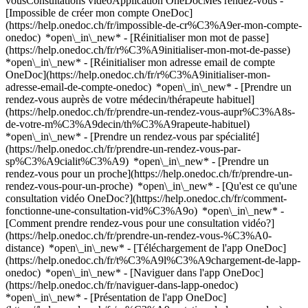
vousConsultations vidéoApplication OneDocMes rendez-vous -
[Impossible de créer mon compte OneDoc]
(https://help.onedoc.ch/fr/impossible-de-cr%C3%A9er-mon-compte-
onedoc) *open\_in\_new* - [Réinitialiser mon mot de passe]
(https://help.onedoc.ch/fr/r%C3%A9initialiser-mon-mot-de-passe)
*open\_in\_new* - [Réinitialiser mon adresse email de compte
OneDoc](https://help.onedoc.ch/fr/r%C3%A9initialiser-mon-
adresse-email-de-compte-onedoc) *open\_in\_new*
- [Prendre un
rendez-vous auprès de votre médecin/thérapeute habituel]
(https://help.onedoc.ch/fr/prendre-un-rendez-vous-aupr%C3%A8s-
de-votre-m%C3%A9decin/th%C3%A9rapeute-habituel)
*open\_in\_new* - [Prendre un rendez-vous par spécialité]
(https://help.onedoc.ch/fr/prendre-un-rendez-vous-par-
sp%C3%A9cialit%C3%A9) *open\_in\_new* - [Prendre un
rendez-vous pour un proche](https://help.onedoc.ch/fr/prendre-un-
rendez-vous-pour-un-proche) *open\_in\_new*
- [Qu'est ce qu'une
consultation vidéo OneDoc?](https://help.onedoc.ch/fr/comment-
fonctionne-une-consultation-vid%C3%A9o) *open\_in\_new* -
[Comment prendre rendez-vous pour une consultation vidéo?]
(https://help.onedoc.ch/fr/prendre-un-rendez-vous-%C3%A0-
distance) *open\_in\_new*
- [Téléchargement de l'app OneDoc]
(https://help.onedoc.ch/fr/t%C3%A9l%C3%A9chargement-de-lapp-
onedoc) *open\_in\_new* - [Naviguer dans l'app OneDoc]
(https://help.onedoc.ch/fr/naviguer-dans-lapp-onedoc)
*open\_in\_new* - [Présentation de l'app OneDoc]