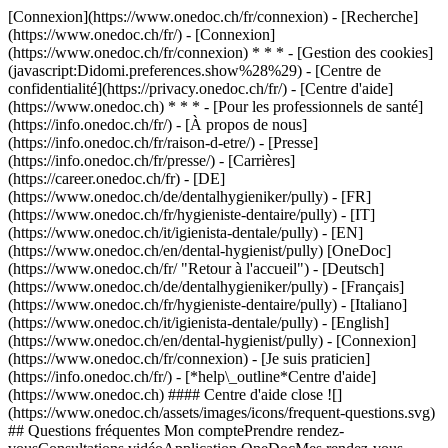
[Connexion](https://www.onedoc.ch/fr/connexion) - [Recherche]
(https://www.onedoc.ch/fr/) - [Connexion]
(https://www.onedoc.ch/fr/connexion) * * * - [Gestion des cookies]
(javascript:Didomi.preferences.show%28%29) - [Centre de
confidentialité](https://privacy.onedoc.ch/fr/) - [Centre d'aide]
(https://www.onedoc.ch) * * * - [Pour les professionnels de santé]
(https://info.onedoc.ch/fr/) - [À propos de nous]
(https://info.onedoc.ch/fr/raison-d-etre/) - [Presse]
(https://info.onedoc.ch/fr/presse/) - [Carrières]
(https://career.onedoc.ch/fr)
- [DE]
(https://www.onedoc.ch/de/dentalhygieniker/pully) - [FR]
(https://www.onedoc.ch/fr/hygieniste-dentaire/pully) - [IT]
(https://www.onedoc.ch/it/igienista-dentale/pully) - [EN]
(https://www.onedoc.ch/en/dental-hygienist/pully) [OneDoc]
(https://www.onedoc.ch/fr/ "Retour à l'accueil") - [Deutsch]
(https://www.onedoc.ch/de/dentalhygieniker/pully) - [Français]
(https://www.onedoc.ch/fr/hygieniste-dentaire/pully) - [Italiano]
(https://www.onedoc.ch/it/igienista-dentale/pully) - [English]
(https://www.onedoc.ch/en/dental-hygienist/pully)
- [Connexion]
(https://www.onedoc.ch/fr/connexion) - [Je suis praticien]
(https://info.onedoc.ch/fr/)
- [*help\_outline*Centre d'aide]
(https://www.onedoc.ch) #### Centre d'aide close ![]
(https://www.onedoc.ch/assets/images/icons/frequent-questions.svg)
## Questions fréquentes Mon comptePrendre rendez-