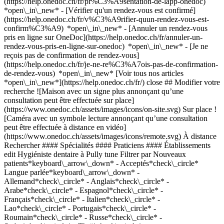
(https://help.onedoc.ch/fr/pr%C3%A9sentation-de-lapp-onedoc)
*open\_in\_new*
- [Vérifier qu'un rendez-vous est confirmé](https://help.onedoc.ch/fr/v%C3%A9rifier-quun-rendez-vous-est-confirm%C3%A9) *open\_in\_new* - [Annuler un rendez-vous pris en ligne sur OneDoc](https://help.onedoc.ch/fr/annuler-un-rendez-vous-pris-en-ligne-sur-onedoc) *open\_in\_new* - [Je ne reçois pas de confirmation de rendez-vous](https://help.onedoc.ch/fr/je-ne-re%C3%A7ois-pas-de-confirmation-de-rendez-vous) *open\_in\_new* [Voir tous nos articles *open\_in\_new*](https://help.onedoc.ch/fr/) close ## Modifier votre recherche ![Maison avec un signe plus annonçant qu’une consultation peut être effectuée sur place](https://www.onedoc.ch/assets/images/icons/on-site.svg) Sur place ![Caméra avec un symbole lecture annonçant qu’une consultation peut être effectuée à distance en vidéo](https://www.onedoc.ch/assets/images/icons/remote.svg) À distance Rechercher #### Spécialités #### Praticiens #### Établissements edit Hygiéniste dentaire à Pully tune Filtrer par Nouveaux patients*keyboard\_arrow\_down* - Acceptés*check\_circle* Langue parlée*keyboard\_arrow\_down* - Allemand*check\_circle* - Anglais*check\_circle* - Arabe*check\_circle* - Espagnol*check\_circle* - Français*check\_circle* - Italien*check\_circle* - Lao*check\_circle* - Portugais*check\_circle* - Roumain*check\_circle* - Russe*check\_circle* - Serbe*check\_circle* - Thaï*check\_circle* - Ukrainien*check\_circle* Sexe*keyboard\_arrow\_down* - Femme*check\_circle* - Homme*check\_circle* Disponibilité*keyboard\_arrow\_down* - Disponible aujourdhui*check\_circle* - Dans les 3 prochains jours*check\_circle* - Dans les 7 prochains jours*check\_circle* - Dans les 14 prochains jours*check\_circle* # Hygiéniste dentaire à Pully: prenez rendez-vous en ligne aujourd'hui ## 1 résultat à Pully [![Mme Stéphanie Cartier Guignard, hygiéniste dentaire à Pully](https://assets.onedoc.ch/images/users/71e819af69aec8783109c2f0efaab678d6278d32e20880c58ac25c711d21586a-small.jpg "Mme Stéphanie Cartier Guignard, hygiéniste dentaire à Pully")](https://www.onedoc.ch/fr/hygieniste-dentaire/pully/pcq2g/stephanie-cartier-guignard) ### [Mme Stéphanie Cartier Guignard](https://www.onedoc.ch/fr/hygieniste-dentaire/pully/pcq2g/stephanie-cartier-guignard) ![Badge indiquant un profil vérifié](https://www.onedoc.ch/assets/images/icons/checkmark.svg) Hygiéniste dentaire Cabinet Happy Smile Place de la Gare 1 1009 Pully ![Icône patient avec un signe plus annonçant que le professionnel accepte de nouveaux patients](https://www.onedoc.ch/assets/images/icons/new-patients.svg)Accepte les nouveaux patients [Réserver un RDV](https://www.onedoc.ch/fr/hygieniste-dentaire/pully/pcq2g/stephanie-cartier-guignard) Expertises:[Hygiène dentaire pédiatrique](https://www.onedoc.ch/fr/hygiene-dentaire-pediatrique/pully), [Bijou dentaire](https://www.onedoc.ch/fr/bijou-dentaire/pully), [Blanchiment dentaire](https://www.onedoc.ch/fr/blanchiment-dentaire/pully), [Détartrage](https://www.onedoc.ch/fr/detartrage/pully), [Parodontologie | Soin des gencives | Déchaussement des dents](https://www.onedoc.ch/fr/parodontologie-soin-des-gencives-dechaussement-des-dents/pully)Voir plus *chevron\_left* lun. 03 août *chevron\_right* Voir plus de rendez-vous *error\_outline* Une erreur s'est produite lors du chargement des disponibilités [Réessayer](https://www.onedoc.ch) Expertises:[Hygiène dentaire pédiatrique](https://www.onedoc.ch/fr/hygiene-dentaire-pediatrique/pully), [Bijou dentaire](https://www.onedoc.ch/fr/bijou-dentaire/pully), [Blanchiment dentaire](https://www.onedoc.ch/fr/blanchiment-dentaire/pully), [Détartrage](https://www.onedoc.ch/fr/detartrage/pully), [Parodontologie | Soin des gencives | Déchaussement des dents](https://www.onedoc.ch/fr/parodontologie-soin-des-gencives-dechaussement-des-dents/pully)Voir plus ## __Hygiénistes dentaires__: d'autres spécialistes sont réservables en ligne dans les environs de __Pully__ [![Mme Vanessa Künzler, hygiéniste dentaire à Lausanne](https://assets.onedoc.ch/images/users/531dcd5579477bd9958f7d76322931179f610f4b08f7ba6f3d95741f71e66d62-small.jpg "Mme Vanessa Künzler, hygiéniste dentaire à Lausanne")](https://www.onedoc.ch/fr/hygieniste-dentaire/lausanne/pcn6v/vanessa-kunzler) ### [Mme Vanessa Künzler](https://www.onedoc.ch/fr/hygieniste-dentaire/lausanne/pcn6v/vanessa-kunzler) ![Badge indiquant un profil vérifié](https://www.onedoc.ch/assets/images/icons/checkmark.svg) [Hygiéniste dentaire](https://www.onedoc.ch/fr/hygieniste-dentaire/lausanne) Cabinet Künzler Rue de la Grotte 5 1003 Lausanne ![Icône patient avec un signe plus annonçant que le professionnel accepte de nouveaux patients](https://www.onedoc.ch/assets/images/icons/new-patients.svg)Accepte les nouveaux patients [Réserver un RDV](https://www.onedoc.ch/fr/hygieniste-dentaire/lausanne/pcn6v/vanessa-kunzler) Expertises:[Blanchiment dentaire](https://www.onedoc.ch/fr/blanchiment-dentaire/lausanne), [Détartrage](https://www.onedoc.ch/fr/detartrage/lausanne), [Bijou dentaire](https://www.onedoc.ch/fr/bijou-dentaire/lausanne), [Polissage dentaire](https://www.onedoc.ch/fr/polissage-dentaire/lausanne), [Hygiène dentaire pédiatrique](https://www.onedoc.ch/fr/hygiene-dentaire-pediatrique/lausanne)Voir plus *chevron\_left* lun. 03 août *chevron\_right* Voir plus de rendez-vous *error\_outline* Une erreur s'est produite lors du chargement des disponibilités [Réessayer](https://www.onedoc.ch) Expertises:[Blanchiment dentaire](https://www.onedoc.ch/fr/blanchiment-dentaire/lausanne), [Détartrage](https://www.onedoc.ch/fr/detartrage/lausanne), [Bijou dentaire](https://www.onedoc.ch/fr/bijou-dentaire/lausanne), [Polissage dentaire](https://www.onedoc.ch/fr/polissage-dentaire/lausanne), [Hygiène dentaire pédiatrique](https://www.onedoc.ch/fr/hygiene-dentaire-pediatrique/lausanne)Voir plus [![Mme Stéphanie Nadeau, hygiéniste dentaire à Lausanne](https://assets.onedoc.ch/images/users/c30a2e230cb027345eba4e3db91c80ebe4315c9b6d1d6d9bd490892d5a6f353e-small.jpg "Mme Stéphanie Nadeau, hygiéniste dentaire à Lausanne")](https://www.onedoc.ch/fr/hygieniste-dentaire/lausanne/pc2nr/stephanie-nadeau) ### [Mme Stéphanie Nadeau](https://www.onedoc.ch/fr/hygieniste-dentaire/lausanne/pc2nr/stephanie-nadeau) ![Badge indiquant un profil vérifié](https://www.onedoc.ch/assets/images/icons/checkmark.svg) [Hygiéniste dentaire](https://www.onedoc.ch/fr/hygieniste-dentaire/lausanne) [Lausanne Smile Clinic](https://www.onedoc.ch/fr/clinique-dentaire/lausanne/ebczx/lausanne-smile-clinic) Rue Marterey 5 1005 Lausanne ![Icône patient avec un signe plus annonçant que le professionnel accepte de nouveaux patients](https://www.onedoc.ch/assets/images/icons/new-patients.svg)Accepte les nouveaux patients [Réserver un RDV](https://www.onedoc.ch/fr/hygieniste-dentaire/lausanne/pc2nr/stephanie-nadeau) Expertises:[Détartrage](https://www.onedoc.ch/fr/detartrage/lausanne), [Polissage dentaire](https://www.onedoc.ch/fr/polissage-dentaire/lausanne), [Prophylaxie](https://www.onedoc.ch/fr/prophylaxie/lausanne), [Halitose | Mauvaise haleine](https://www.onedoc.ch/fr/halitose-mauvaise-haleine/lausanne), [Blanchiment dentaire](https://www.onedoc.ch/fr/blanchiment-dentaire/lausanne)Voir plus *chevron\_left* lun. 03 août *chevron\_right* Voir plus de rendez-vous *error\_outline* Une erreur s'est produite lors du chargement des disponibilités [Réessayer](https://www.onedoc.ch) Expertises:[Détartrage](https://www.onedoc.ch/fr/detartrage/lausanne), [Polissage dentaire](https://www.onedoc.ch/fr/polissage-dentaire/lausanne), [Prophylaxie](https://www.onedoc.ch/fr/prophylaxie/lausanne), [Halitose | Mauvaise haleine](https://www.onedoc.ch/fr/halitose-mauvaise-haleine/lausanne), [Blanchiment dentaire](https://www.onedoc.ch/fr/blanchiment-dentaire/lausanne)Voir plus [![Mme Valérie Turcotte, hygiéniste dentaire à Lausanne](https://assets.onedoc.ch/images/users/ff8432bf872a56b281efb0b0b0f2c8d0d0e6e2b01ad76793b05af24ee710f64c-small.png "Mme Valérie Turcotte, hygiéniste dentaire à Lausanne")](https://www.onedoc.ch/fr/hygieniste-dentaire/lausanne/pcxee/valerie-turcotte) ### [Mme Valérie Turcotte](https://www.onedoc.ch/fr/hygieniste-dentaire/lausanne/pcxee/valerie-turcotte) ![Badge indiquant un profil vérifié](https://www.onedoc.ch/assets/images/icons/checkmark.svg) [Hygiéniste dentaire](https://www.onedoc.ch/fr/hygieniste-dentaire/lausanne) [Lausanne Smile Clinic](https://www.onedoc.ch/fr/clinique-dentaire/lausanne/ebczx/lausanne-smile-clinic) Rue Marterey 5 1005 Lausanne ![Icône patient avec un signe plus annonçant que le professionnel accepte de nouveaux patients](https://www.onedoc.ch/assets/images/icons/new-patients.svg)Accepte les nouveaux patients [Réserver un RDV](https://www.onedoc.ch/fr/hygieniste-dentaire/lausanne/pcxee/valerie-turcotte) Expertises:[Blanchiment dentaire](https://www.onedoc.ch/fr/blanchiment-dentaire/lausanne), [Détartrage](https://www.onedoc.ch/fr/detartrage/lausanne), [Polissage dentaire](https://www.onedoc.ch/fr/polissage-dentaire/lausanne), [Prophylaxie](https://www.onedoc.ch/fr/prophylaxie/lausanne), [Halitose | Mauvaise haleine](https://www.onedoc.ch/fr/halitose-mauvaise-haleine/lausanne)Voir plus *chevron\_left* lun. 03 août *chevron\_right* Voir plus de rendez-vous *error\_outline* Une erreur s'est produite lors du chargement des disponibilités [Réessayer](https://www.onedoc.ch) Expertises:[Blanchiment dentaire](https://www.onedoc.ch/fr/blanchiment-dentaire/lausanne), [Détartrage](https://www.onedoc.ch/fr/detartrage/lausanne), [Polissage dentaire](https://www.onedoc.ch/fr/polissage-dentaire/lausanne), [Prophylaxie](https://www.onedoc.ch/fr/prophylaxie/lausanne), [Halitose | Mauvaise haleine](https://www.onedoc.ch/fr/halitose-mauvaise-haleine/lausanne)Voir plus [![Mme Sharangka Elangko, hygiéniste dentaire à Lausanne](https://assets.onedoc.ch/images/users/0a9d661817f61c474529a8894bbc2b54ee9811c3364065e5fa0875a4f1a16e3e-small.jpg "Mme Sharangka