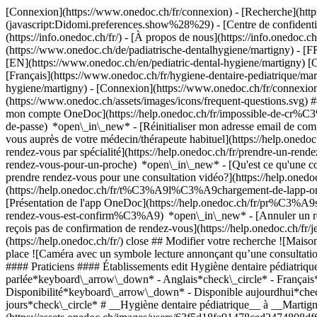
[Connexion](https://www.onedoc.ch/fr/connexion) - [Recherche](https
(javascript:Didomi.preferences.show%28%29) - [Centre de confidentiali
(https://info.onedoc.ch/fr/) - [À propos de nous](https://info.onedoc.ch/
(https://www.onedoc.ch/de/padiatrische-dentalhygiene/martigny) - [FR
[EN](https://www.onedoc.ch/en/pediatric-dental-hygiene/martigny) [O
[Français](https://www.onedoc.ch/fr/hygiene-dentaire-pediatrique/mart
hygiene/martigny)
- [Connexion](https://www.onedoc.ch/fr/connexion) -
(https://www.onedoc.ch/assets/images/icons/frequent-questions.svg
mon compte OneDoc](https://help.onedoc.ch/fr/impossible-de-cr%C3
de-passe) *open\_in\_new* - [Réinitialiser mon adresse email de c
vous auprès de votre médecin/thérapeute habituel](https://help.
rendez-vous par spécialité](https://help.onedoc.ch/fr/prendre-un-r
rendez-vous-pour-un-proche) *open\_in\_new*
- [Qu'est ce qu'une
prendre rendez-vous pour une consultation vidéo?](https://help.on
(https://help.onedoc.ch/fr/t%C3%A9l%C3%A9chargement-de-lapp-oned
[Présentation de l'app OneDoc](https://help.onedoc.ch/fr/pr%C3%A