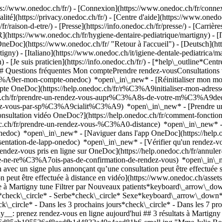
://www.onedoc.ch/fr/) - [Connexion](https://www.onedoc.ch/fr/connexi
té](https://privacy.onedoc.ch/fr/) - [Centre d'aide](https://www.onedoc.
fr/raison-d-etre/) - [Presse](https://info.onedoc.ch/fr/presse/) - [Carrière
](https://www.onedoc.ch/fr/hygiene-dentaire-pediatrique/martigny) - [I
neDoc](https://www.onedoc.ch/fr/ "Retour à l'accueil") - [Deutsch](ht
igny) - [Italiano](https://www.onedoc.ch/it/igiene-dentale-pediatrica/m
 [Je suis praticien](https://info.onedoc.ch/fr/)
- [*help\_outline*Centr
) ## Questions fréquentes Mon comptePrendre rendez-vousConsultation
%A9er-mon-compte-onedoc) *open\_in\_new* - [Réinitialiser mon mot 
ompte OneDoc](https://help.onedoc.ch/fr/r%C3%A9initialiser-mon-adr
onedoc.ch/fr/prendre-un-rendez-vous-aupr%C3%A8s-de-votre-m%C3%A9d
endez-vous-par-sp%C3%A9cialit%C3%A9) *open\_in\_new* - [Prendre un 
 consultation vidéo OneDoc?](https://help.onedoc.ch/fr/comment-fon
edoc.ch/fr/prendre-un-rendez-vous-%C3%A0-distance) *open\_in\_new*
oc) *open\_in\_new* - [Naviguer dans l'app OneDoc](https://help.o
9sentation-de-lapp-onedoc) *open\_in\_new*
- [Vérifier qu'un rendez-vous est confirmé](https://help.onedoc.ch/fr/v%C3%A9rifier-quun-rendez-vous-est-confirm%C3%A9) *open\_in\_new* - [Annuler un rendez-vous pris en ligne sur OneDoc](https://help.onedoc.ch/fr/annuler-un-rendez-vous-pris-en-ligne-sur-onedoc) *open\_in\_new* - [Je ne reçois pas de confirmation de rendez-vous](https://help.onedoc.ch/fr/je-ne-re%C3%A7ois-pas-de-confirmation-de-rendez-vous) *open\_in\_new* [Voir tous nos articles *open\_in\_new*](https://help.onedoc.ch/fr/) close ## Modifier votre recherche ![Maison avec un signe plus annonçant qu’une consultation peut être effectuée sur place](https://www.onedoc.ch/assets/images/icons/on-site.svg) Sur place ![Caméra avec un symbole lecture annonçant qu’une consultation peut être effectuée à distance en vidéo](https://www.onedoc.ch/assets/images/icons/remote.svg) À distance Rechercher #### Spécialités #### Praticiens #### Établissements edit Hygiène dentaire pédiatrique à Martigny tune Filtrer par Nouveaux patients*keyboard\_arrow\_down* - Acceptés*check\_circle* Langue parlée*keyboard\_arrow\_down* - Anglais*check\_circle* - Français*check\_circle* - Serbe*check\_circle* Sexe*keyboard\_arrow\_down* - Femme*check\_circle* - Homme*check\_circle* Disponibilité*keyboard\_arrow\_down* - Disponible aujourdhui*check\_circle* - Dans les 3 prochains jours*check\_circle* - Dans les 7 prochains jours*check\_circle* - Dans les 14 prochains jours*check\_circle* # __Hygiène dentaire pédiatrique__ à __Martigny__: prenez rendez-vous en ligne aujourd'hui ## 3 résultats à Martigny [![Mme Julie Bouthillette, hygiéniste dentaire à Martigny](https://assets.onedoc.ch/images/users/63f5d18fa91478ced2474808df6d85ab195526ef8eedfb1d4832a49e4aed81b6-small.jpg "Mme Julie Bouthillette, hygiéniste dentaire à Martigny")](https://www.onedoc.ch/fr/hygieniste-dentaire/martigny/pcr0c/julie-bouthillette) ### [Mme Julie Bouthillette](https://www.onedoc.ch/fr/hygieniste-dentaire/martigny/pcr0c/julie-bouthillette) ![Badge indiquant un profil vérifié](https://www.onedoc.ch/assets/images/icons/checkmark.svg) [Hygiéniste dentaire](https://www.onedoc.ch/fr/hygieniste-dentaire/martigny) Cabinet de Mme Julie Bouthillette Passage des Oliviers 3 1920 Martigny ![Icône patient avec un signe plus annonçant que le professionnel accepte de nouveaux patients](https://www.onedoc.ch/assets/images/icons/new-patients.svg)Accepte les nouveaux patients [Réserver un RDV](https://www.onedoc.ch/fr/hygieniste-dentaire/martigny/pcr0c/julie-bouthillette) Expertises: Hygiène dentaire pédiatrique, [Détartrage](https://www.onedoc.ch/fr/detartrage/martigny), [Blanchiment dentaire](https://www.onedoc.ch/fr/blanchiment-dentaire/martigny), [Polissage dentaire](https://www.onedoc.ch/fr/polissage-dentaire/martigny), [Bijou dentaire](https://www.onedoc.ch/fr/bijou-dentaire/martigny)Voir plus *chevron\_left* lu