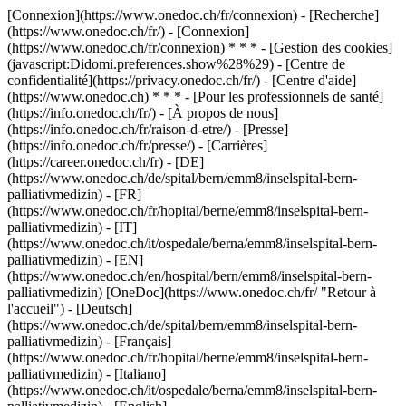
[Connexion](https://www.onedoc.ch/fr/connexion) - [Recherche]
(https://www.onedoc.ch/fr/) - [Connexion]
(https://www.onedoc.ch/fr/connexion) * * * - [Gestion des cookies]
(javascript:Didomi.preferences.show%28%29) - [Centre de
confidentialité](https://privacy.onedoc.ch/fr/) - [Centre d'aide]
(https://www.onedoc.ch) * * * - [Pour les professionnels de santé]
(https://info.onedoc.ch/fr/) - [À propos de nous]
(https://info.onedoc.ch/fr/raison-d-etre/) - [Presse]
(https://info.onedoc.ch/fr/presse/) - [Carrières]
(https://career.onedoc.ch/fr)
- [DE]
(https://www.onedoc.ch/de/spital/bern/emm8/inselspital-bern-
palliativmedizin) - [FR]
(https://www.onedoc.ch/fr/hopital/berne/emm8/inselspital-bern-
palliativmedizin) - [IT]
(https://www.onedoc.ch/it/ospedale/berna/emm8/inselspital-bern-
palliativmedizin) - [EN]
(https://www.onedoc.ch/en/hospital/bern/emm8/inselspital-bern-
palliativmedizin) [OneDoc](https://www.onedoc.ch/fr/ "Retour à
l'accueil") - [Deutsch]
(https://www.onedoc.ch/de/spital/bern/emm8/inselspital-bern-
palliativmedizin) - [Français]
(https://www.onedoc.ch/fr/hopital/berne/emm8/inselspital-bern-
palliativmedizin) - [Italiano]
(https://www.onedoc.ch/it/ospedale/berna/emm8/inselspital-bern-