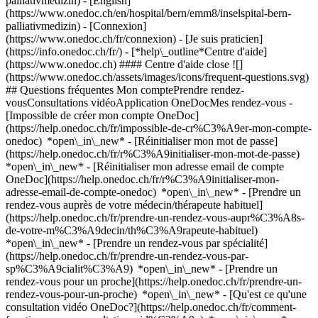
palliativmedizin) - [English]
(https://www.onedoc.ch/en/hospital/bern/emm8/inselspital-bern-
palliativmedizin)
- [Connexion]
(https://www.onedoc.ch/fr/connexion) - [Je suis praticien]
(https://info.onedoc.ch/fr/)
- [*help\_outline*Centre d'aide]
(https://www.onedoc.ch) #### Centre d'aide close ![]
(https://www.onedoc.ch/assets/images/icons/frequent-questions.svg)
## Questions fréquentes Mon comptePrendre rendez-
vousConsultations vidéoApplication OneDocMes rendez-vous -
[Impossible de créer mon compte OneDoc]
(https://help.onedoc.ch/fr/impossible-de-cr%C3%A9er-mon-compte-
onedoc) *open\_in\_new* - [Réinitialiser mon mot de passe]
(https://help.onedoc.ch/fr/r%C3%A9initialiser-mon-mot-de-passe)
*open\_in\_new* - [Réinitialiser mon adresse email de compte
OneDoc](https://help.onedoc.ch/fr/r%C3%A9initialiser-mon-
adresse-email-de-compte-onedoc) *open\_in\_new*
- [Prendre un
rendez-vous auprès de votre médecin/thérapeute habituel]
(https://help.onedoc.ch/fr/prendre-un-rendez-vous-aupr%C3%A8s-
de-votre-m%C3%A9decin/th%C3%A9rapeute-habituel)
*open\_in\_new* - [Prendre un rendez-vous par spécialité]
(https://help.onedoc.ch/fr/prendre-un-rendez-vous-par-
sp%C3%A9cialit%C3%A9) *open\_in\_new* - [Prendre un
rendez-vous pour un proche](https://help.onedoc.ch/fr/prendre-un-
rendez-vous-pour-un-proche) *open\_in\_new*
- [Qu'est ce qu'une
consultation vidéo OneDoc?](https://help.onedoc.ch/fr/comment-