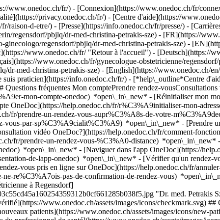
://www.onedoc.ch/fr/) - [Connexion](https://www.onedoc.ch/fr/connexi
té](https://privacy.onedoc.ch/fr/) - [Centre d'aide](https://www.onedoc.
fr/raison-d-etre/) - [Presse](https://info.onedoc.ch/fr/presse/) - [Carrière
in/regensdorf/pbjlq/dr-med-christina-petrakis-sze) - [FR](https://www
ico-ginecologo/regensdorf/pbjlq/dr-med-christina-petrakis-sze) - [EN](h
](https://www.onedoc.ch/fr/ "Retour à l'accueil") - [Deutsch](https:/
nçais](https://www.onedoc.ch/fr/gynecologue-obstetricienne/regensdorf/pb
lq/dr-med-christina-petrakis-sze) - [English](https://www.onedoc.ch/en/
uis praticien](https://info.onedoc.ch/fr/)
- [*help\_outline*Centre d'ai
) ## Questions fréquentes Mon comptePrendre rendez-vousConsultation
%A9er-mon-compte-onedoc) *open\_in\_new* - [Réinitialiser mon mot 
ompte OneDoc](https://help.onedoc.ch/fr/r%C3%A9initialiser-mon-adr
onedoc.ch/fr/prendre-un-rendez-vous-aupr%C3%A8s-de-votre-m%C3%A9d
endez-vous-par-sp%C3%A9cialit%C3%A9) *open\_in\_new* - [Prendre un 
 consultation vidéo OneDoc?](https://help.onedoc.ch/fr/comment-fon
edoc.ch/fr/prendre-un-rendez-vous-%C3%A0-distance) *open\_in\_new*
oc) *open\_in\_new* - [Naviguer dans l'app OneDoc](https://help.o
9sentation-de-lapp-onedoc) *open\_in\_new*
- [Vérifier qu'un rendez-vous est confirmé](https://help.onedoc.ch/fr/v%C3%A9rifier-quun-rendez-vous-est-confirm%C3%A9) *open\_in\_new* - [Annuler un rendez-vous pris en ligne sur OneDoc](https://help.onedoc.ch/fr/annuler-un-rendez-vous-pris-en-ligne-sur-onedoc) *open\_in\_new* - [Je ne reçois pas de confirmation de rendez-vous](https://help.onedoc.ch/fr/je-ne-re%C3%A7ois-pas-de-confirmation-de-rendez-vous) *open\_in\_new* [Voir tous nos articles *open\_in\_new*](https://help.onedoc.ch/fr/) ![Dr. med. Petrakis Sze, gynécologue obstétricienne à Regensdorf](https://assets.onedoc.ch/images/users/2b3f456e8aac2d416eae0b224f03c55cd45a160254359312b0cf661285b038f5.jpg "Dr. med. Petrakis Sze, gynécologue obstétricienne à Regensdorf") *photo\_camera*+ 5 photos # Dr. med. Christina Petrakis Sze ![Badge indiquant un profil vérifié](https://www.onedoc.ch/assets/images/icons/checkmark.svg) ## Gynécologue obstétricienne Résumé Carte Présentation ![Icône patient avec un signe plus annonçant que le professionnel accepte de nouveaux patients](https://www.onedoc.ch/assets/images/icons/new-patients.svg) ### Patients acceptés Dr. med. Christina Petrakis Sze accepte les nouveaux patients ![Icône mallette annonçant les spécialités du professionnel de santé](https://www.onedoc.ch/assets/images/icons/specialties.svg) ### Spécialités Gynécologie et obstétrique Médecine esthétique ![Icône microscope annonçant les expertises dans lesquelles le professionnel est spécialisé](https://www.onedoc.ch/assets/images/icons/expertises.svg) ### Expertises Dépistage du HPV | Frottis Contraception Procréation médicalement assistée | PMA Contraception d'urgence [*arrow\_drop\_down*Voir plus](https://www.onedoc.ch) ![Marqueur annonçant la carte et les informations d’accès du cabinet](https://www.onedoc.ch/assets/images/icons/map.svg) ### Carte et informations d'accès #### [Gynäkologie Im Spiicher](https://www.onedoc.ch/fr/cabinet-medical/regensdorf/ewks/gynakologie-im-spiicher) Dällikerstrasse 15 8105 Regensdorf #### Horaire d'ouverture Actuellement fermé - Ouvre jeudi à 08:00 *expand\_more* Lundi: 08:00 - 12:00 et 13:30 - 17:00 Mardi: 08:00 - 12:00 et 13:30 - 17:00 Mercredi: Fermé Jeudi: 08:00 - 12:00 et 13:30 - 17:00 Vendredi: 08:00 - 12:00 et 13:30 - 16:30 Samedi: Fermé Dimanche: Fermé ![Icône document annonçant la présentation de l’établissement](https://www.onedoc.ch/assets/images/icons/presentation.svg) ### Présentation du professionnel de santé __Dr Christina Petrakis – Spécialiste en gynécologie et obstétrique à Regensdorf__ Le Dr Christina Petrakis est médecin spécialiste en gynécologie et obstétrique et prend en charge des patientes en __gynécologie au Spiicher__ à Regensdorf. Elle propose une prise en charge gynécologique complète à différentes étapes de la vie et accompagne ses patientes lors des examens de dépistage, pour tout