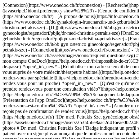
[Connexion](https://www.onedoc.ch/fr/connexion) - [Recherche](https
(javascript:Didomi.preferences.show%28%29) - [Centre de confidentiali
(https://info.onedoc.ch/fr/) - [À propos de nous](https://info.onedoc.ch/
(https://www.onedoc.ch/de/gynakologin-frauenarztin-und-geburtshelfer
christina-petrakis-sze) - [IT](https://www.onedoc.ch/it/ob-gyn-ostetr
gynecologist/regensdorf/pbjlq/dr-med-christina-petrakis-sze) [OneDoc
geburtshelferin/regensdorf/pbjlq/dr-med-christina-petrakis-sze) - [Fra
(https://www.onedoc.ch/it/ob-gyn-ostetrico-ginecologo/regensdorf/pbj
petrakis-sze)
- [Connexion](https://www.onedoc.ch/fr/connexion) - [Je s
(https://www.onedoc.ch/assets/images/icons/frequent-questions.svg
mon compte OneDoc](https://help.onedoc.ch/fr/impossible-de-cr%C3
de-passe) *open\_in\_new* - [Réinitialiser mon adresse email de c
vous auprès de votre médecin/thérapeute habituel](https://help.
rendez-vous par spécialité](https://help.onedoc.ch/fr/prendre-un-r
rendez-vous-pour-un-proche) *open\_in\_new*
- [Qu'est ce qu'une
prendre rendez-vous pour une consultation vidéo?](https://help.on
(https://help.onedoc.ch/fr/t%C3%A9l%C3%A9chargement-de-lapp-oned
[Présentation de l'app OneDoc](https://help.onedoc.ch/fr/pr%C3%A