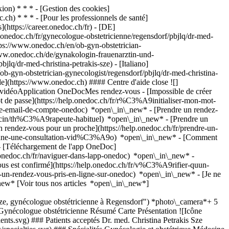
on) * * * - [Gestion des cookies]
ch) * * * - [Pour les professionnels de santé]
s](https://career.onedoc.ch/fr)
- [DE]
.onedoc.ch/fr/gynecologue-obstetricienne/regensdorf/pbjlq/dr-med-
ttps://www.onedoc.ch/en/ob-gyn-obstetrician-
/www.onedoc.ch/de/gynakologin-frauenarztin-und-
jlq/dr-med-christina-petrakis-sze) - [Italiano]
ob-gyn-obstetrician-gynecologist/regensdorf/pbjlq/dr-med-christina-
de](https://www.onedoc.ch) #### Centre d'aide close ![]
s vidéoApplication OneDocMes rendez-vous - [Impossible de créer
de passe](https://help.onedoc.ch/fr/r%C3%A9initialiser-mon-mot-
esse-email-de-compte-onedoc) *open\_in\_new*
- [Prendre un rendez-
ecin/th%C3%A9rapeute-habituel) *open\_in\_new* - [Prendre un
rendez-vous pour un proche](https://help.onedoc.ch/fr/prendre-un-
ctionne-une-consultation-vid%C3%A9o) *open\_in\_new* - [Comment
- [Téléchargement de l'app OneDoc]
nedoc.ch/fr/naviguer-dans-lapp-onedoc) *open\_in\_new* -
e question gynécologique ainsi que pendant la grossesse. La gynécologie et l’obstétrique traitent de la prévention, du diagnostic et du traitement des maladies des organes génitaux féminins, ainsi que du suivi de la grossesse, de l’accouchement et du post-partum. La gamme de prestations comprend notamment les examens gynécologiques de dépistage, les suivis de grossesse, les conseils en matière de contraception, l’évaluation des troubles du cycle menstruel, la prise en charge des changements hormonaux, ainsi que le diagnostic et le traitement des maladies gynécologiques. Le Dr Petrakis a suivi ses études de médecine en Suisse et a obtenu en 2010 le titre fédéral de médecin spécialiste en gynécologie et obstétrique. Elle dispose en outre de qualifications supplémentaires en médecine psychosomatique et psychosociale, en gynécologie et obstétrique opératoires ainsi qu’en échographie prénatale, et complète son activité par le certificat de compétence « Laboratoire de cabinet » (KHM). __Diplômes et certifications__ - Titre fédéral de médecin spécialiste en gynécologie et obstétrique (2010) - Diplôme fédéral de médecine, Suisse (2001) - Certificat de compétence en médecine psychosomatique et psychosociale (SAPPM) (2009) - Spécialisation en gynécologie et obstétrique opératoires (2011) - Certificat de compétence en échographie prénatale (SGUM) (2012) - Certificat de compétence en laboratoire de cabinet (KHM) (2014) __Gynécologie à Spiicher__ Dällikerstrasse 15 8105 Regensdorf, Suisse Téléphone : [+41 44 840 04 50](tel:+41448400450) Vous pouvez facilement prendre rendez-vous en ligne avec le Dr Christina Petrakis via __OneDoc__. La prise de rendez-vous en ligne vous permet de planifier vos rendez-vous de manière simple et flexible, 24 heures sur 24. [*arrow\_drop\_down*Voir plus](https://www.onedoc.ch) [![Dr. med. Petrakis Sze, gynécologue obstétricienne à Regensdorf](https://assets.onedoc.ch/images/users/2b3f456e8aac2d416eae0b224f03c55cd45a160254359312b0cf661285b038f5-small.jpg "Dr. med. Petrakis Sze, gynécologue obstétricienne à Regensdorf")](https://assets.onedoc.ch/images/users/2b3f456e8aac2d416eae0b224f03c55cd45a160254359312b0cf661285b038f5.jpg)[![Gynäkologie Im Spiicher, cabinet médical à Regensdorf](https://assets.onedoc.ch/images/entities/891e8db772cf49ac9c794d9f0278811f2486af9f863212c19661ccba8a35a6a5-small.jpg "Gynäkologie Im Spiicher, cabinet médical à Regensdorf")](https://assets.onedoc.ch/images/entities/891e8db772cf49ac9c794d9f0278811f2486af9f863212c19661ccba8a35a6a5.jpg)[![Gynäkologie Im Spiicher, cabinet médical à Regensdorf](https://assets.onedoc.ch/images/entities/808a8c4f671812d5b5a0953a32a0df7e0a0eb8d4e98a1b9e5ec2460afb0f12e0-small.jpg "Gynäkologie Im Spiicher, cabinet médical à Regensdorf")](https://assets.onedoc.ch/images/entities/808a8c4f671812d5b5a0953a32a0df7e0a0eb8d4e98a1b9e5ec2460afb0f12e0.jpg)[![Gynäkologie Im Spiicher, cabinet médical à Regensdorf](https://assets.onedoc.ch/images/entities/894195f868db16912a93424a122a1a23dc3defb8541a519393edc101bd51e292-small.jpg "Gynäkologie Im Spiicher, cabinet médical à Regensdorf")](https://assets.onedoc.ch/images/entities/894195f868db16912a93424a122a1a23dc3defb8541a519393edc101bd51e292.jpg)[![Gynäkologie Im Spiicher, cabinet médical à Regensdorf](https://assets.onedoc.ch/images/entities/b16edd04e99cbbc74c8e46dae38d1ef18acbecd81e90d1629156e00b83c3d7cd-small.jpg "Gynäkologie Im Spiicher, cabinet médical à Regensdorf")](https://assets.onedoc.ch/images/entities/b16edd04e99cbbc74c8e46dae38d1ef18acbecd81e90d1629156e00b83c3d7cd.jpg)[![Gynäkologie Im Spiicher, cabinet médical à Regensdorf](https://assets.onedoc.ch/images/entities/e59152bb7b61d3b505f7980c61f6fcdbd8a5d61332514c5c47d623c93ed0e28f-small.jpg "Gynäkologie Im Spiicher, cabinet médical à Regensdorf")](https://assets.onedoc.ch/images/entities/e59152bb7b61d3b505f7980c61f6fcdbd8a5d61332514c5c47d623c93ed0e28f.jpg) * * * #### Langues parlées allemand, anglais, italien, grec et français #### Réseaux ![Dr. med. Christina Petrakis Sze est affiliée au réseau Hirslanden](https://assets.onedoc.ch/images/networks/logos/7a9c24ef8e66c111282a51999a6cedf6d489b2b7daf5ce11d914499004b82a1b-small.png) #### Site web [Voir le site *open\_in\_new*](https://www.gynaekologie-im-spiicher.ch/) ![Icône bulle de dialogue annonçant la section FAQ](https://www.onedoc.ch/assets/images/icons/faq.svg) ### FAQ *expand\_more* *keyboard\_arrow\_right* ## Quelle est l'adresse de Dr. med. Christina Petrakis Sze? Dr. med. Christina Petrakis Sze reçoit des patients à Dällikerstrasse 15, 8105 Regensdorf. * * * *keyboard\_arrow\_right* ## Quelles sont les langues parlées par Dr. med. Christina Petrakis Sze? Dr. med. Christina Petrakis Sze propose des consultations en allemand, anglais, italien, grec et français. * * * *keyboard\_arrow\_right* ## Quels sont les horaires de consultation de Dr. med. Christina Petrakis Sze? Les horaires de consultation de Dr. med. Christina Petrakis Sze sont: - #### [Gynäkologie Im Spiicher](https://www.onedoc.ch/fr/cabinet-medical/regensdorf/ewks/gynakologie-im-spiicher) : Dällikerstrasse 15, 8105 Regensdorf - Le lundi de 08:00 à 12:00 et de 13:30 à 17:00 - Le mardi de 08:00 à 12:00 et de 13:30 à 17:00 - Le mercredi fermé - Le jeudi de 08:00 à 12:00 et de 13:30 à 17:00 - Le vendredi de 08:00 à 12:00 et de 13:30 à 16:30 - Le samedi fermé - Le dimanche fermé * * * *keyboard\_arrow\_right* ## Quel est le site web de Dr. med. Christina Petrakis Sze? Vous pouvez consulter le site web de Dr. med. Christina Petrakis Sze à l'adresse suivante: [https://www.gynaekologie-im-sp... *open\_in\_new*](https://www.gynaekologie-im-spiicher.ch/) . * * * *keyboard\_arrow\_right* ## Quel est le numéro de téléphone de Dr. med. Christina Petrakis Sze? Le numéro de téléphone de Dr. med. Christina Petrakis Sze est [044 840 04 50](tel:+41448400450). * * * *keyboard\_arrow\_right* ## Est-ce que Dr. med. Christina Petrakis Sze accepte les nouveaux patients? Oui, Dr. med. Christina Petrakis Sze accepte les nouveaux patients. Pour prendre rendez-vous, les nouveaux patients peuvent facilement réserver en ligne via OneDoc. * * * *keyboard\_arrow\_right* ## Quelles sont les spécialités de Dr. med. Christina Petrakis Sze? Dr. med. Christina Petrakis Sze est spécialiste en [gynécologie et obstétrique](https://www.onedoc.ch/fr/gynecologue-obstetricien/regensdorf) et [médecine esthétique](https://www.onedoc.ch/fr/specialiste-en-medecine-esthetique/regensdorf) à Regensdorf. * * * *keyboard\_arrow\_right* ## Quelles sont les expertises de Dr. med. Christina Petrakis Sze? Les expertises de Dr. med. Christina Petrakis Sze à Regensdorf sont: [Dépistage du HPV | Frottis](https://www.onedoc.ch/fr/depistage-du-hpv-frottis/regensdorf), [Contraception](https://www.onedoc.ch/fr/contraception/regensdorf), [Procréation médicalement assistée | PMA](https://www.onedoc.ch/fr/procreation-medicalement-assistee-pma/regensdorf) et [Contraception d'urgence](https://www.onedoc.ch/fr/contraception-d-urgence/regensdorf). * * * *keyboard\_arrow\_right*