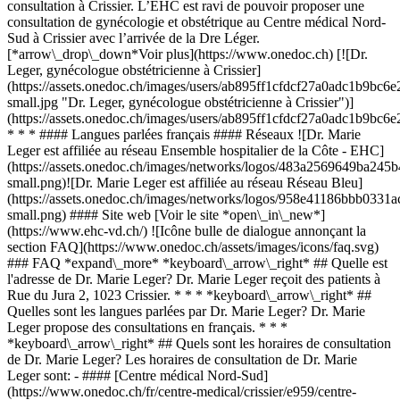
consultation à Crissier. L’EHC est ravi de pouvoir proposer une
consultation de gynécologie et obstétrique au Centre médical Nord-
Sud à Crissier avec l’arrivée de la Dre Léger.
[*arrow\_drop\_down*Voir plus](https://www.onedoc.ch) [![Dr.
Leger, gynécologue obstétricienne à Crissier]
(https://assets.onedoc.ch/images/users/ab895ff1cfdcf27a0adc1b9b
small.jpg "Dr. Leger, gynécologue obstétricienne à Crissier")]
(https://assets.onedoc.ch/images/users/ab895ff1cfdcf27a0adc1b9b
* * * #### Langues parlées français #### Réseaux ![Dr. Marie
Leger est affiliée au réseau Ensemble hospitalier de la Côte - EHC]
(https://assets.onedoc.ch/images/networks/logos/483a2569649ba
small.png)![Dr. Marie Leger est affiliée au réseau Réseau Bleu]
(https://assets.onedoc.ch/images/networks/logos/958e41186bbb03
small.png) #### Site web [Voir le site *open\_in\_new*]
(https://www.ehc-vd.ch/) ![Icône bulle de dialogue annonçant la
section FAQ](https://www.onedoc.ch/assets/images/icons/faq.svg)
### FAQ *expand\_more* *keyboard\_arrow\_right* ## Quelle est
l'adresse de Dr. Marie Leger? Dr. Marie Leger reçoit des patients à
Rue du Jura 2, 1023 Crissier. * * * *keyboard\_arrow\_right* ##
Quelles sont les langues parlées par Dr. Marie Leger? Dr. Marie
Leger propose des consultations en français. * * *
*keyboard\_arrow\_right* ## Quels sont les horaires de consultation
de Dr. Marie Leger? Les horaires de consultation de Dr. Marie
Leger sont: - #### [Centre médical Nord-Sud]
(https://www.onedoc.ch/fr/centre-medical/crissier/e959/centre-