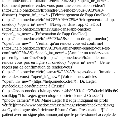
fonctionne-une-consultation-vid%C3%A9o) *open\_in\_new* -
[Comment prendre rendez-vous pour une consultation vidéo?]
(https://help.onedoc.ch/fr/prendre-un-rendez-vous-%C3%A0-
distance) *open\_in\_new*
- [Téléchargement de l'app OneDoc]
(https://help.onedoc.ch/fr/t%C3%A9l%C3%A9chargement-de-lapp-
onedoc) *open\_in\_new* - [Naviguer dans l'app OneDoc]
(https://help.onedoc.ch/fr/naviguer-dans-lapp-onedoc)
*open\_in\_new* - [Présentation de l'app OneDoc]
(https://help.onedoc.ch/fr/pr%C3%A9sentation-de-lapp-onedoc)
*open\_in\_new*
- [Vérifier qu'un rendez-vous est confirmé]
(https://help.onedoc.ch/fr/v%C3%A9rifier-quun-rendez-vous-est-
confirm%C3%A9) *open\_in\_new* - [Annuler un rendez-vous
pris en ligne sur OneDoc](https://help.onedoc.ch/fr/annuler-un-
rendez-vous-pris-en-ligne-sur-onedoc) *open\_in\_new* - [Je ne
reçois pas de confirmation de rendez-vous]
(https://help.onedoc.ch/fr/je-ne-re%C3%A7ois-pas-de-confirmation-
de-rendez-vous) *open\_in\_new* [Voir tous nos articles
*open\_in\_new*](https://help.onedoc.ch/fr/) ![Dr. Leger,
gynécologue obstétricienne à Crissier]
(https://assets.onedoc.ch/images/users/ab895ff1cfdcf27a0adc1b9b
small.jpg "Dr. Leger, gynécologue obstétricienne à Crissier")
*photo\_camera* # Dr. Marie Leger ![Badge indiquant un profil
vérifié](https://www.onedoc.ch/assets/images/icons/checkmark.svg)
## Gynécologue obstétricienne Résumé Carte Présentation ![Icône
patient avec un signe plus annonçant que le professionnel accepte de