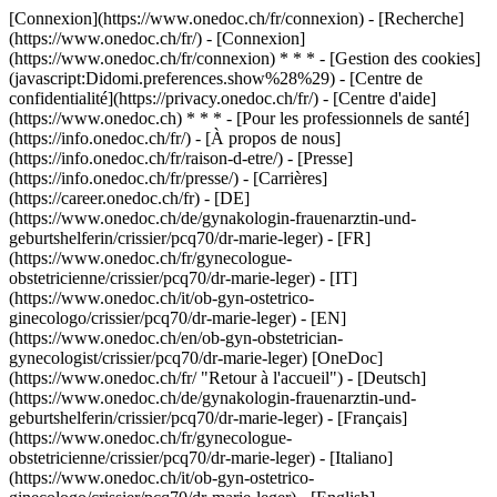
[Connexion](https://www.onedoc.ch/fr/connexion) - [Recherche]
(https://www.onedoc.ch/fr/) - [Connexion]
(https://www.onedoc.ch/fr/connexion) * * * - [Gestion des cookies]
(javascript:Didomi.preferences.show%28%29) - [Centre de
confidentialité](https://privacy.onedoc.ch/fr/) - [Centre d'aide]
(https://www.onedoc.ch) * * * - [Pour les professionnels de santé]
(https://info.onedoc.ch/fr/) - [À propos de nous]
(https://info.onedoc.ch/fr/raison-d-etre/) - [Presse]
(https://info.onedoc.ch/fr/presse/) - [Carrières]
(https://career.onedoc.ch/fr)
- [DE]
(https://www.onedoc.ch/de/gynakologin-frauenarztin-und-
geburtshelferin/crissier/pcq70/dr-marie-leger) - [FR]
(https://www.onedoc.ch/fr/gynecologue-
obstetricienne/crissier/pcq70/dr-marie-leger) - [IT]
(https://www.onedoc.ch/it/ob-gyn-ostetrico-
ginecologo/crissier/pcq70/dr-marie-leger) - [EN]
(https://www.onedoc.ch/en/ob-gyn-obstetrician-
gynecologist/crissier/pcq70/dr-marie-leger) [OneDoc]
(https://www.onedoc.ch/fr/ "Retour à l'accueil") - [Deutsch]
(https://www.onedoc.ch/de/gynakologin-frauenarztin-und-
geburtshelferin/crissier/pcq70/dr-marie-leger) - [Français]
(https://www.onedoc.ch/fr/gynecologue-
obstetricienne/crissier/pcq70/dr-marie-leger) - [Italiano]
(https://www.onedoc.ch/it/ob-gyn-ostetrico-