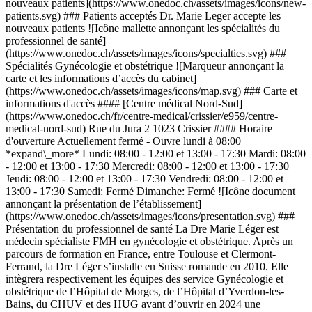
nouveaux patients](https://www.onedoc.ch/assets/images/icons/new-
patients.svg) ### Patients acceptés Dr. Marie Leger accepte les
nouveaux patients ![Icône mallette annonçant les spécialités du
professionnel de santé]
(https://www.onedoc.ch/assets/images/icons/specialties.svg) ###
Spécialités Gynécologie et obstétrique ![Marqueur annonçant la
carte et les informations d’accès du cabinet]
(https://www.onedoc.ch/assets/images/icons/map.svg) ### Carte et
informations d'accès #### [Centre médical Nord-Sud]
(https://www.onedoc.ch/fr/centre-medical/crissier/e959/centre-
medical-nord-sud) Rue du Jura 2 1023 Crissier #### Horaire
d'ouverture Actuellement fermé - Ouvre lundi à 08:00
*expand\_more* Lundi: 08:00 - 12:00 et 13:00 - 17:30 Mardi: 08:00
- 12:00 et 13:00 - 17:30 Mercredi: 08:00 - 12:00 et 13:00 - 17:30
Jeudi: 08:00 - 12:00 et 13:00 - 17:30 Vendredi: 08:00 - 12:00 et
13:00 - 17:30 Samedi: Fermé Dimanche: Fermé ![Icône document
annonçant la présentation de l’établissement]
(https://www.onedoc.ch/assets/images/icons/presentation.svg) ###
Présentation du professionnel de santé La Dre Marie Léger est
médecin spécialiste FMH en gynécologie et obstétrique. Après un
parcours de formation en France, entre Toulouse et Clermont-
Ferrand, la Dre Léger s’installe en Suisse romande en 2010. Elle
intègrera respectivement les équipes des service Gynécologie et
obstétrique de l’Hôpital de Morges, de l’Hôpital d’Yverdon-les-
Bains, du CHUV et des HUG avant d’ouvrir en 2024 une