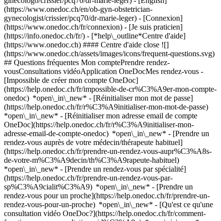
ginecologo/crissier/pcq70/dr-marie-leger) - [English]
(https://www.onedoc.ch/en/ob-gyn-obstetrician-
gynecologist/crissier/pcq70/dr-marie-leger)
- [Connexion]
(https://www.onedoc.ch/fr/connexion) - [Je suis praticien]
(https://info.onedoc.ch/fr/)
- [*help\_outline*Centre d'aide]
(https://www.onedoc.ch) #### Centre d'aide close ![]
(https://www.onedoc.ch/assets/images/icons/frequent-questions.svg)
## Questions fréquentes Mon comptePrendre rendez-
vousConsultations vidéoApplication OneDocMes rendez-vous -
[Impossible de créer mon compte OneDoc]
(https://help.onedoc.ch/fr/impossible-de-cr%C3%A9er-mon-compte-
onedoc) *open\_in\_new* - [Réinitialiser mon mot de passe]
(https://help.onedoc.ch/fr/r%C3%A9initialiser-mon-mot-de-passe)
*open\_in\_new* - [Réinitialiser mon adresse email de compte
OneDoc](https://help.onedoc.ch/fr/r%C3%A9initialiser-mon-
adresse-email-de-compte-onedoc) *open\_in\_new*
- [Prendre un
rendez-vous auprès de votre médecin/thérapeute habituel]
(https://help.onedoc.ch/fr/prendre-un-rendez-vous-aupr%C3%A8s-
de-votre-m%C3%A9decin/th%C3%A9rapeute-habituel)
*open\_in\_new* - [Prendre un rendez-vous par spécialité]
(https://help.onedoc.ch/fr/prendre-un-rendez-vous-par-
sp%C3%A9cialit%C3%A9) *open\_in\_new* - [Prendre un
rendez-vous pour un proche](https://help.onedoc.ch/fr/prendre-un-
rendez-vous-pour-un-proche) *open\_in\_new*
- [Qu'est ce qu'une
consultation vidéo OneDoc?](https://help.onedoc.ch/fr/comment-