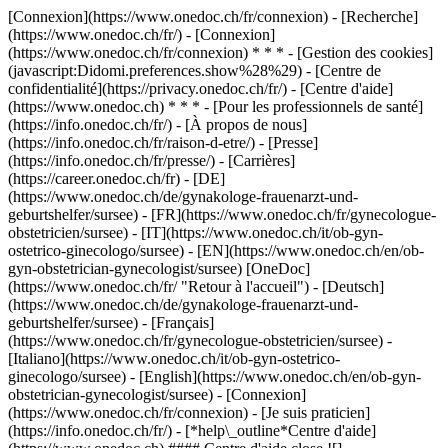
[Connexion](https://www.onedoc.ch/fr/connexion) - [Recherche]
(https://www.onedoc.ch/fr/) - [Connexion]
(https://www.onedoc.ch/fr/connexion) * * * - [Gestion des cookies]
(javascript:Didomi.preferences.show%28%29) - [Centre de
confidentialité](https://privacy.onedoc.ch/fr/) - [Centre d'aide]
(https://www.onedoc.ch) * * * - [Pour les professionnels de santé]
(https://info.onedoc.ch/fr/) - [À propos de nous]
(https://info.onedoc.ch/fr/raison-d-etre/) - [Presse]
(https://info.onedoc.ch/fr/presse/) - [Carrières]
(https://career.onedoc.ch/fr)
- [DE]
(https://www.onedoc.ch/de/gynakologe-frauenarzt-und-
geburtshelfer/sursee) - [FR](https://www.onedoc.ch/fr/gynecologue-
obstetricien/sursee) - [IT](https://www.onedoc.ch/it/ob-gyn-
ostetrico-ginecologo/sursee) - [EN](https://www.onedoc.ch/en/ob-
gyn-obstetrician-gynecologist/sursee) [OneDoc]
(https://www.onedoc.ch/fr/ "Retour à l'accueil") - [Deutsch]
(https://www.onedoc.ch/de/gynakologe-frauenarzt-und-
geburtshelfer/sursee) - [Français]
(https://www.onedoc.ch/fr/gynecologue-obstetricien/sursee) -
[Italiano](https://www.onedoc.ch/it/ob-gyn-ostetrico-
ginecologo/sursee) - [English](https://www.onedoc.ch/en/ob-gyn-
obstetrician-gynecologist/sursee)
- [Connexion]
(https://www.onedoc.ch/fr/connexion) - [Je suis praticien]
(https://info.onedoc.ch/fr/)
- [*help\_outline*Centre d'aide]