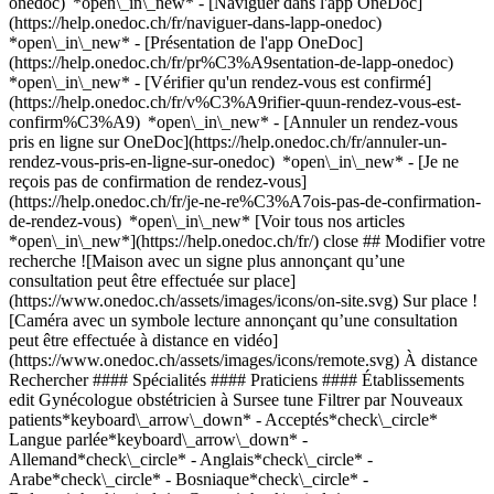
onedoc) *open\_in\_new* - [Naviguer dans l'app OneDoc]
(https://help.onedoc.ch/fr/naviguer-dans-lapp-onedoc)
*open\_in\_new* - [Présentation de l'app OneDoc]
(https://help.onedoc.ch/fr/pr%C3%A9sentation-de-lapp-onedoc)
*open\_in\_new*
- [Vérifier qu'un rendez-vous est confirmé](https://help.onedoc.ch/fr/v%C3%A9rifier-quun-rendez-vous-est-confirm%C3%A9) *open\_in\_new* - [Annuler un rendez-vous pris en ligne sur OneDoc](https://help.onedoc.ch/fr/annuler-un-rendez-vous-pris-en-ligne-sur-onedoc) *open\_in\_new* - [Je ne reçois pas de confirmation de rendez-vous](https://help.onedoc.ch/fr/je-ne-re%C3%A7ois-pas-de-confirmation-de-rendez-vous) *open\_in\_new* [Voir tous nos articles *open\_in\_new*](https://help.onedoc.ch/fr/) close ## Modifier votre recherche ![Maison avec un signe plus annonçant qu’une consultation peut être effectuée sur place](https://www.onedoc.ch/assets/images/icons/on-site.svg) Sur place ![Caméra avec un symbole lecture annonçant qu’une consultation peut être effectuée à distance en vidéo](https://www.onedoc.ch/assets/images/icons/remote.svg) À distance Rechercher #### Spécialités #### Praticiens #### Établissements edit Gynécologue obstétricien à Sursee tune Filtrer par Nouveaux patients*keyboard\_arrow\_down* - Acceptés*check\_circle* Langue parlée*keyboard\_arrow\_down* - Allemand*check\_circle* - Anglais*check\_circle* - Arabe*check\_circle* - Bosniaque*check\_circle* - Bulgare*check\_circle* - Croate*check\_circle* - Espagnol*check\_circle* - Finnois*check\_circle* - Français*check\_circle* - Grec*check\_circle* - Hongrois*check\_circle* - Italien*check\_circle* - Macédonien*check\_circle* - Norvégien*check\_circle* - Néerlandais*check\_circle* - Persan*check\_circle* - Polonais*check\_circle* - Portugais*check\_circle* - Roumain*check\_circle* - Russe*check\_circle* - Serbe*check\_circle* - Slovaque*check\_circle* - Slovène*check\_circle* - Tchèque*check\_circle* - Turc*check\_circle* - Ukrainien*check\_circle* - Vietnamien*check\_circle* Sexe*keyboard\_arrow\_down* - Femme*check\_circle* - Homme*check\_circle* Réseau*keyboard\_arrow\_down* - Hirslanden*check\_circle* - mediX*check\_circle* Disponibilité*keyboard\_arrow\_down* - Disponible aujourdhui*check\_circle* - Dans les 3 prochains jours*check\_circle* - Dans les 7 prochains jours*check\_circle* - Dans les 14 prochains jours*check\_circle* # Gynécologue obstétricien à Sursee: prenez rendez-vous en ligne aujourd'hui ## 12 résultats à Sursee [![Dr. med. Málna Makai, gynécologue obstétricienne à Sursee](https://assets.onedoc.ch/images/users/3d18936f6acbd41505aadd04242b238d1cff8f78e0a6cc5bc29a9735203a388f-small.jpg "Dr. med. Málna Makai, gynécologue obstétricienne à Sursee")](https://www.onedoc.ch/fr/gynecologue-obstetricienne/sursee/pcz4t/dr-med-malna-makai) ### [Dr. med. Málna Makai](https://www.onedoc.ch/fr/gynecologue-obstetricienne/sursee/pcz4t/dr-med-malna-makai) ![Badge indiquant un profil vérifié](https://www.onedoc.ch/assets/images/icons/checkmark.svg) Gynécologue obstétricienne [Frauenzentrum Sursee](https://www.onedoc.ch/fr/cabinet-medical/sursee/e8iu/frauenzentrum-sursee) Centralstrasse 14a 6210 Sursee ![Icône patient avec un signe plus annonçant que le professionnel accepte de nouveaux patients](https://www.onedoc.ch/assets/images/icons/new-patients.svg)Accepte les nouveaux patients [Réserver un RDV](https://www.onedoc.ch/fr/gynecologue-obstetricienne/sursee/pcz4t/dr-med-malna-makai) Expertises:[Dépistage du HPV | Frottis](https://www.onedoc.ch/fr/depistage-du-hpv-frottis/sursee), [Contraception](https://www.onedoc.ch/fr/contraception/sursee), [Check-up sanguin](https://www.onedoc.ch/fr/check-up-sanguin/sursee)Voir plus *chevron\_left* mar. 04 août *chevron\_right* Voir plus de rendez-vous *error\_outline* Une erreur s'est produite lors du chargement des disponibilités [Réessayer](https://www.onedoc.ch) Expertises:[Dépistage du HPV | Frottis](https://www.onedoc.ch/fr/depistage-du-hpv-frottis/sursee), [Contraception](https://www.onedoc.ch/fr/contraception/sursee), [Check-up sanguin](https://www.onedoc.ch/fr/check-up-sanguin/sursee)Voir plus [![Dr. med. Marie-Gabrielle Oldendorf, gynécologue obstétricienne à Sursee](https://assets.onedoc.ch/images/users/aba73651aea9a7c8d43561e4a949261dadda94a29b9aa5e39be29b9d0270524a-small.jpg "Dr. med. Marie-Gabrielle Oldendorf, gynécologue obstétricienne à Sursee")](https://www.onedoc.ch/fr/gynecologue-obstetricienne/sursee/pc2pn/dr-med-marie-gabrielle-oldendorf) ### [Dr. med. Marie-Gabrielle Oldendorf](https://www.onedoc.ch/fr/gynecologue-obstetricienne/sursee/pc2pn/dr-med-marie-gabrielle-oldendorf) ![Badge indiquant un profil vérifié](https://www.onedoc.ch/assets/images/icons/checkmark.svg) Gynécologue obstétricienne [Frauenärztinnen Sursee](https://www.onedoc.ch/fr/cabinet-medical/sursee/ebetd/frauenarztinnen-sursee) Spitalstrasse 18 6210 Sursee ![Icône patient avec un signe plus annonçant que le professionnel accepte de nouveaux patients](https://www.onedoc.ch/assets/images/icons/new-patients.svg)Accepte les nouveaux patients [Réserver un RDV](https://www.onedoc.ch/fr/gynecologue-obstetricienne/sursee/pc2pn/dr-med-marie-gabrielle-oldendorf) Expertises:[Endométriose](https://www.onedoc.ch/fr/endometriose/sursee), [Suivi de grossesse](https://www.onedoc.ch/fr/suivi-de-grossesse/sursee), [Contraception](https://www.onedoc.ch/fr/contraception/sursee), [Ménopause](https://www.onedoc.ch/fr/menopause/sursee), [Échographie prénatale](https://www.onedoc.ch/fr/echographie-prenatale/sursee), [Urgence gynécologique](https://www.onedoc.ch/fr/urgence-gynecologique/sursee), [Bilan hormonal](https://www.onedoc.ch/fr/bilan-hormonal/sursee), [Stérilet](https://www.onedoc.ch/fr/sterilet/sursee), [Cancer du sein](https://www.onedoc.ch/fr/cancer-du-sein/sursee)Voir plus *chevron\_left* mar. 04 août *chevron\_right* Voir plus de rendez-vous *error\_outline* Une erreur s'est produite lors du chargement des disponibilités [Réessayer](https://www.onedoc.ch) Expertises:[Endométriose](https://www.onedoc.ch/fr/endometriose/sursee), [Suivi de grossesse](https://www.onedoc.ch/fr/suivi-de-grossesse/sursee), [Contraception](https://www.onedoc.ch/fr/contraception/sursee), [Ménopause](https://www.onedoc.ch/fr/menopause/sursee), [Échographie prénatale](https://www.onedoc.ch/fr/echographie-prenatale/sursee), [Urgence gynécologique](https://www.onedoc.ch/fr/urgence-gynecologique/sursee), [Bilan hormonal](https://www.onedoc.ch/fr/bilan-hormonal/sursee), [Stérilet](https://www.onedoc.ch/fr/sterilet/sursee), [Cancer du sein](https://www.onedoc.ch/fr/cancer-du-sein/sursee)Voir plus [![Dr. med. Margarinta-Meda Munshi, gynécologue obstétricienne à Sursee](https://assets.onedoc.ch/images/users/83996c29030cbf774a0c024f7b399ea15450755992bf611be36048475eebe40d-small.jpg "Dr. med. Margarinta-Meda Munshi, gynécologue obstétricienne à Sursee")](https://www.onedoc.ch/fr/gynecologue-obstetricienne/sursee/pczcb/dr-med-margarinta-meda-munshi) ### [Dr. med. Margarinta-Meda Munshi](https://www.onedoc.ch/fr/gynecologue-obstetricienne/sursee/pczcb/dr-med-margarinta-meda-munshi) ![Badge indiquant un profil vérifié](https://www.onedoc.ch/assets/images/icons/checkmark.svg) Gynécologue obstétricienne [Frauenpraxis Sursee](https://www.onedoc.ch/fr/cabinet-medical/sursee/ebdp9/frauenpraxis-sursee) Christoph-Schnyder-Strasse 1C 6210 Sursee ![Icône patient avec un signe plus annonçant que le professionnel accepte de nouveaux patients](https://www.onedoc.ch/assets/images/icons/new-patients.svg)Accepte les nouveaux patients [Réserver un RDV](https://www.onedoc.ch/fr/gynecologue-obstetricienne/sursee/pczcb/dr-med-margarinta-meda-munshi) *chevron\_left* mar. 04 août *chevron\_right* Voir plus de rendez-vous *error\_outline* Une erreur s'est produite lors du chargement des disponibilités [Réessayer](https://www.onedoc.ch) [![Dr. med. Kathrin Gschwendtner, gynécologue obstétricienne à Sursee](https://assets.onedoc.ch/images/users/0201eb3963d1445762a005c8edb05473acd37f32e2313c467b766faf56c99f4c-small.png "Dr. med. Kathrin Gschwendtner, gynécologue obstétricienne à Sursee")](https://www.onedoc.ch/fr/gynecologue-obstetricienne/sursee/pc2pm/dr-med-kathrin-gschwendtner) ### [Dr. med. Kathrin Gschwendtner](https://www.onedoc.ch/fr/gynecologue-obstetricienne/sursee/pc2pm/dr-med-kathrin-gschwendtner) ![Badge indiquant un profil vérifié](https://www.onedoc.ch/assets/images/icons/checkmark.svg) Gynécologue obstétricienne [Frauenärztinnen Sursee](https://www.onedoc.ch/fr/cabinet-medical/sursee/ebetd/frauenarztinnen-sursee) Spitalstrasse 18 6210 Sursee ![Icône patient avec un signe plus annonçant que le professionnel accepte de nouveaux patients](https://www.onedoc.ch/assets/images/icons/new-patients.svg)Accepte les nouveaux patients [Réserver un RDV](https://www.onedoc.ch/fr/gynecologue-obstetricienne/sursee/pc2pm/dr-med-kathrin-gschwendtner) Expertises:[Endométriose](https://www.onedoc.ch/fr/endometriose/sursee), [Consultant en lactation IBCLC](https://www.onedoc.ch/fr/consultant-en-lactation-ibclc/sursee), [Gynécologie de l’enfant | Gynécologie de l’adolescente](https://www.onedoc.ch/fr/gynecologie-de-l-enfant-gynecologie-de-l-adolescente/sursee), [Suivi de grossesse](https://www.onedoc.ch/fr/suivi-de-grossesse/sursee), [Maladies Sexuellement Transmissibles | Infections Sexuellement Transmissibles (MST/IST)](https://www.onedoc.ch/fr/maladies-sexuellement-transmissibles-infections-sexuellement-transmissibles-mst-ist/sursee), [Stérilet](https://www.onedoc.ch/fr/sterilet/sursee), [Contraception](https://www.onedoc.ch/fr/contraception/sursee), [Ménopause](https://www.onedoc.ch/fr/menopause/sursee), [Allaitement](https://www.onedoc.ch/fr/allaitement/sursee), [Échographie prénatale](https://www.onedoc.ch/fr/echographie-prenatale/sursee)Voir plus Expertises:[Endométriose](https://www.onedoc.ch/fr/endometriose/sursee), [Consultant en lactation IBCLC](https://www.onedoc.ch/fr/consultant-en-lactation-ibclc/sursee), [Gynécologie de l’enfant | Gynécologie de l’adolescente](https://www.onedoc.ch/fr/gynecologie-de-l-enfant-gynecologie-de-l-adolescente/sursee), [Suivi de grossesse](https://www.onedoc.ch/fr/su