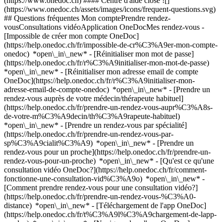
(https://www.onedoc.ch) #### Centre d'aide close ![]
(https://www.onedoc.ch/assets/images/icons/frequent-questions.svg)
## Questions fréquentes Mon comptePrendre rendez-
vousConsultations vidéoApplication OneDocMes rendez-vous -
[Impossible de créer mon compte OneDoc]
(https://help.onedoc.ch/fr/impossible-de-cr%C3%A9er-mon-compte-
onedoc) *open\_in\_new* - [Réinitialiser mon mot de passe]
(https://help.onedoc.ch/fr/r%C3%A9initialiser-mon-mot-de-passe)
*open\_in\_new* - [Réinitialiser mon adresse email de compte
OneDoc](https://help.onedoc.ch/fr/r%C3%A9initialiser-mon-
adresse-email-de-compte-onedoc) *open\_in\_new*
- [Prendre un
rendez-vous auprès de votre médecin/thérapeute habituel]
(https://help.onedoc.ch/fr/prendre-un-rendez-vous-aupr%C3%A8s-
de-votre-m%C3%A9decin/th%C3%A9rapeute-habituel)
*open\_in\_new* - [Prendre un rendez-vous par spécialité]
(https://help.onedoc.ch/fr/prendre-un-rendez-vous-par-
sp%C3%A9cialit%C3%A9) *open\_in\_new* - [Prendre un
rendez-vous pour un proche](https://help.onedoc.ch/fr/prendre-un-
rendez-vous-pour-un-proche) *open\_in\_new*
- [Qu'est ce qu'une
consultation vidéo OneDoc?](https://help.onedoc.ch/fr/comment-
fonctionne-une-consultation-vid%C3%A9o) *open\_in\_new* -
[Comment prendre rendez-vous pour une consultation vidéo?]
(https://help.onedoc.ch/fr/prendre-un-rendez-vous-%C3%A0-
distance) *open\_in\_new*
- [Téléchargement de l'app OneDoc]
(https://help.onedoc.ch/fr/t%C3%A9l%C3%A9chargement-de-lapp-