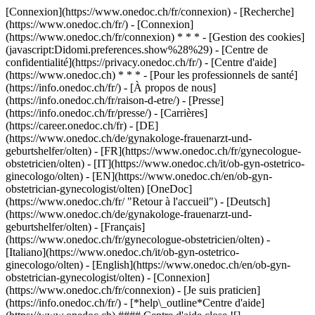
[Connexion](https://www.onedoc.ch/fr/connexion) - [Recherche]
(https://www.onedoc.ch/fr/) - [Connexion]
(https://www.onedoc.ch/fr/connexion) * * * - [Gestion des cookies]
(javascript:Didomi.preferences.show%28%29) - [Centre de
confidentialité](https://privacy.onedoc.ch/fr/) - [Centre d'aide]
(https://www.onedoc.ch) * * * - [Pour les professionnels de santé]
(https://info.onedoc.ch/fr/) - [À propos de nous]
(https://info.onedoc.ch/fr/raison-d-etre/) - [Presse]
(https://info.onedoc.ch/fr/presse/) - [Carrières]
(https://career.onedoc.ch/fr)
- [DE]
(https://www.onedoc.ch/de/gynakologe-frauenarzt-und-
geburtshelfer/olten) - [FR](https://www.onedoc.ch/fr/gynecologue-
obstetricien/olten) - [IT](https://www.onedoc.ch/it/ob-gyn-ostetrico-
ginecologo/olten) - [EN](https://www.onedoc.ch/en/ob-gyn-
obstetrician-gynecologist/olten) [OneDoc]
(https://www.onedoc.ch/fr/ "Retour à l'accueil") - [Deutsch]
(https://www.onedoc.ch/de/gynakologe-frauenarzt-und-
geburtshelfer/olten) - [Français]
(https://www.onedoc.ch/fr/gynecologue-obstetricien/olten) -
[Italiano](https://www.onedoc.ch/it/ob-gyn-ostetrico-
ginecologo/olten) - [English](https://www.onedoc.ch/en/ob-gyn-
obstetrician-gynecologist/olten)
- [Connexion]
(https://www.onedoc.ch/fr/connexion) - [Je suis praticien]
(https://info.onedoc.ch/fr/)
- [*help\_outline*Centre d'aide]