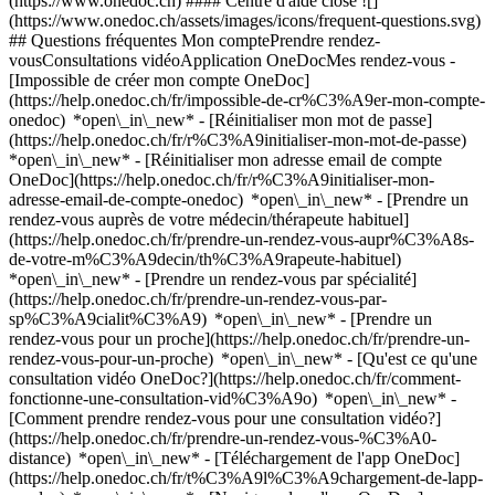
(https://www.onedoc.ch) #### Centre d'aide close ![]
(https://www.onedoc.ch/assets/images/icons/frequent-questions.svg)
## Questions fréquentes Mon comptePrendre rendez-
vousConsultations vidéoApplication OneDocMes rendez-vous -
[Impossible de créer mon compte OneDoc]
(https://help.onedoc.ch/fr/impossible-de-cr%C3%A9er-mon-compte-
onedoc) *open\_in\_new* - [Réinitialiser mon mot de passe]
(https://help.onedoc.ch/fr/r%C3%A9initialiser-mon-mot-de-passe)
*open\_in\_new* - [Réinitialiser mon adresse email de compte
OneDoc](https://help.onedoc.ch/fr/r%C3%A9initialiser-mon-
adresse-email-de-compte-onedoc) *open\_in\_new*
- [Prendre un
rendez-vous auprès de votre médecin/thérapeute habituel]
(https://help.onedoc.ch/fr/prendre-un-rendez-vous-aupr%C3%A8s-
de-votre-m%C3%A9decin/th%C3%A9rapeute-habituel)
*open\_in\_new* - [Prendre un rendez-vous par spécialité]
(https://help.onedoc.ch/fr/prendre-un-rendez-vous-par-
sp%C3%A9cialit%C3%A9) *open\_in\_new* - [Prendre un
rendez-vous pour un proche](https://help.onedoc.ch/fr/prendre-un-
rendez-vous-pour-un-proche) *open\_in\_new*
- [Qu'est ce qu'une
consultation vidéo OneDoc?](https://help.onedoc.ch/fr/comment-
fonctionne-une-consultation-vid%C3%A9o) *open\_in\_new* -
[Comment prendre rendez-vous pour une consultation vidéo?]
(https://help.onedoc.ch/fr/prendre-un-rendez-vous-%C3%A0-
distance) *open\_in\_new*
- [Téléchargement de l'app OneDoc]
(https://help.onedoc.ch/fr/t%C3%A9l%C3%A9chargement-de-lapp-