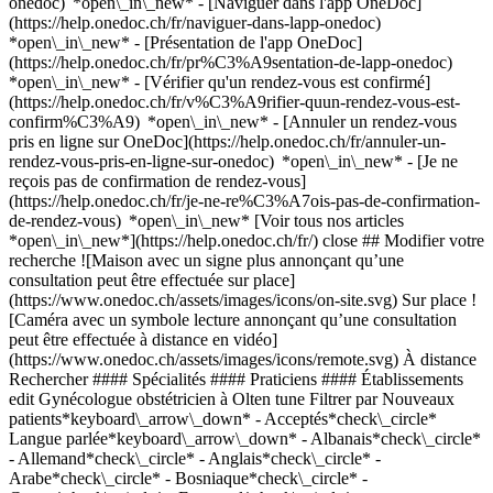
onedoc) *open\_in\_new* - [Naviguer dans l'app OneDoc]
(https://help.onedoc.ch/fr/naviguer-dans-lapp-onedoc)
*open\_in\_new* - [Présentation de l'app OneDoc]
(https://help.onedoc.ch/fr/pr%C3%A9sentation-de-lapp-onedoc)
*open\_in\_new*
- [Vérifier qu'un rendez-vous est confirmé](https://help.onedoc.ch/fr/v%C3%A9rifier-quun-rendez-vous-est-confirm%C3%A9) *open\_in\_new* - [Annuler un rendez-vous pris en ligne sur OneDoc](https://help.onedoc.ch/fr/annuler-un-rendez-vous-pris-en-ligne-sur-onedoc) *open\_in\_new* - [Je ne reçois pas de confirmation de rendez-vous](https://help.onedoc.ch/fr/je-ne-re%C3%A7ois-pas-de-confirmation-de-rendez-vous) *open\_in\_new* [Voir tous nos articles *open\_in\_new*](https://help.onedoc.ch/fr/) close ## Modifier votre recherche ![Maison avec un signe plus annonçant qu’une consultation peut être effectuée sur place](https://www.onedoc.ch/assets/images/icons/on-site.svg) Sur place ![Caméra avec un symbole lecture annonçant qu’une consultation peut être effectuée à distance en vidéo](https://www.onedoc.ch/assets/images/icons/remote.svg) À distance Rechercher #### Spécialités #### Praticiens #### Établissements edit Gynécologue obstétricien à Olten tune Filtrer par Nouveaux patients*keyboard\_arrow\_down* - Acceptés*check\_circle* Langue parlée*keyboard\_arrow\_down* - Albanais*check\_circle* - Allemand*check\_circle* - Anglais*check\_circle* - Arabe*check\_circle* - Bosniaque*check\_circle* - Croate*check\_circle* - Espagnol*check\_circle* - Finnois*check\_circle* - Français*check\_circle* - Grec*check\_circle* - Hongrois*check\_circle* - Italien*check\_circle* - Luxembourgeois*check\_circle* - Macédonien*check\_circle* - Polonais*check\_circle* - Roumain*check\_circle* - Russe*check\_circle* - Serbe*check\_circle* - Slovaque*check\_circle* - Tchèque*check\_circle* - Turc*check\_circle* - Ukrainien*check\_circle* Sexe*keyboard\_arrow\_down* - Femme*check\_circle* - Homme*check\_circle* Réseau*keyboard\_arrow\_down* - Hirslanden*check\_circle* Disponibilité*keyboard\_arrow\_down* - Disponible aujourdhui*check\_circle* - Dans les 3 prochains jours*check\_circle* - Dans les 7 prochains jours*check\_circle* - Dans les 14 prochains jours*check\_circle* # Gynécologue obstétricien à Olten: prenez rendez-vous en ligne aujourd'hui ## 3 résultats à Olten [![Dr. med. Leila Naeve, gynécologue obstétricienne à Olten](https://assets.onedoc.ch/images/users/01763bc3b99472a9e44e7b8ad637e7e33327a6068c5dfad16c5a19d3a1edb641.png "Dr. med. Leila Naeve, gynécologue obstétricienne à Olten")](https://www.onedoc.ch/fr/gynecologue-obstetricienne/olten/psyc/dr-med-leila-naeve) ### [Dr. med. Leila Naeve](https://www.onedoc.ch/fr/gynecologue-obstetricienne/olten/psyc/dr-med-leila-naeve) ![Badge indiquant un profil vérifié](https://www.onedoc.ch/assets/images/icons/checkmark.svg) Gynécologue obstétricienne [Praxis im Winkel](https://www.onedoc.ch/fr/cabinet-medical/olten/emib/praxis-im-winkel) Bahnhofstrasse 7 4600 Olten ![Icône patient avec un signe plus annonçant que le professionnel accepte de nouveaux patients](https://www.onedoc.ch/assets/images/icons/new-patients.svg)Accepte les nouveaux patients [Réserver un RDV](https://www.onedoc.ch/fr/gynecologue-obstetricienne/olten/psyc/dr-med-leila-naeve) Expertises:[Dépistage du HPV | Frottis](https://www.onedoc.ch/fr/depistage-du-hpv-frottis/olten), [Contraception](https://www.onedoc.ch/fr/contraception/olten), [Procréation médicalement assistée | PMA](https://www.onedoc.ch/fr/procreation-medicalement-assistee-pma/olten), [Pilule contraceptive](https://www.onedoc.ch/fr/pilule-contraceptive/olten), [Planning familial](https://www.onedoc.ch/fr/planning-familial/olten), [Suivi de grossesse](https://www.onedoc.ch/fr/suivi-de-grossesse/olten), [Ménopause](https://www.onedoc.ch/fr/menopause/olten)Voir plus *chevron\_left* mar. 04 août *chevron\_right* Voir plus de rendez-vous *error\_outline* Une erreur s'est produite lors du chargement des disponibilités [Réessayer](https://www.onedoc.ch) Expertises:[Dépistage du HPV | Frottis](https://www.onedoc.ch/fr/depistage-du-hpv-frottis/olten), [Contraception](https://www.onedoc.ch/fr/contraception/olten), [Procréation médicalement assistée | PMA](https://www.onedoc.ch/fr/procreation-medicalement-assistee-pma/olten), [Pilule contraceptive](https://www.onedoc.ch/fr/pilule-contraceptive/olten), [Planning familial](https://www.onedoc.ch/fr/planning-familial/olten), [Suivi de grossesse](https://www.onedoc.ch/fr/suivi-de-grossesse/olten), [Ménopause](https://www.onedoc.ch/fr/menopause/olten)Voir plus [![Dr. med. Carolin Hecht-Kleine Wortmann, gynécologue obstétricienne à Olten](https://assets.onedoc.ch/images/users/8183317bd0fbac8e135d6068c50168701a5bd8481548b35fe39911905d034b52-small.jpg "Dr. med. Carolin Hecht-Kleine Wortmann, gynécologue obstétricienne à Olten")](https://www.onedoc.ch/fr/gynecologue-obstetricienne/olten/pcz5r/dr-med-carolin-hecht-kleine-wortmann) ### [Dr. med. Carolin Hecht-Kleine Wortmann](https://www.onedoc.ch/fr/gynecologue-obstetricienne/olten/pcz5r/dr-med-carolin-hecht-kleine-wortmann) ![Badge indiquant un profil vérifié](https://www.onedoc.ch/assets/images/icons/checkmark.svg) Gynécologue obstétricienne [gynhealth Olten](https://www.onedoc.ch/fr/groupe-medical/olten/ebd0n/gynhealth-olten) Frohburgstrasse 20 4600 Olten ![Icône patient avec un signe plus annonçant que le professionnel accepte de nouveaux patients](https://www.onedoc.ch/assets/images/icons/new-patients.svg)Accepte les nouveaux patients [Réserver un RDV](https://www.onedoc.ch/fr/gynecologue-obstetricienne/olten/pcz5r/dr-med-carolin-hecht-kleine-wortmann) Expertises:[Gynécologie esthétique](https://www.onedoc.ch/fr/gynecologie-esthetique/olten), [Infection urinaire | Cystite](https://www.onedoc.ch/fr/infection-urinaire-cystite/olten), [Spécialiste du sein](https://www.onedoc.ch/fr/specialiste-du-sein/olten), [Contraception d'urgence](https://www.onedoc.ch/fr/contraception-d-urgence/olten), [Mesure du taux de fer | Ferritine](https://www.onedoc.ch/fr/mesure-du-taux-de-fer-ferritine/olten), [Vaccination Papillomavirus Humain (HPV)](https://www.onedoc.ch/fr/vaccination-papillomavirus-humain-hpv/olten), [Urgence gynécologique](https://www.onedoc.ch/fr/urgence-gynecologique/olten), [Planning familial](https://www.onedoc.ch/fr/planning-familial/olten), [Dépistage du HPV | Frottis](https://www.onedoc.ch/fr/depistage-du-hpv-frottis/olten), [Pilule contraceptive](https://www.onedoc.ch/fr/pilule-contraceptive/olten), [Mycose vaginale](https://www.onedoc.ch/fr/mycose-vaginale/olten), [Contraception](https://www.onedoc.ch/fr/contraception/olten)Voir plus *chevron\_left* mar. 04 août *chevron\_right* Voir plus de rendez-vous *error\_outline* Une erreur s'est produite lors du chargement des disponibilités [Réessayer](https://www.onedoc.ch) Expertises:[Gynécologie esthétique](https://www.onedoc.ch/fr/gynecologie-esthetique/olten), [Infection urinaire | Cystite](https://www.onedoc.ch/fr/infection-urinaire-cystite/olten), [Spécialiste du sein](https://www.onedoc.ch/fr/specialiste-du-sein/olten), [Contraception d'urgence](https://www.onedoc.ch/fr/contraception-d-urgence/olten), [Mesure du taux de fer | Ferritine](https://www.onedoc.ch/fr/mesure-du-taux-de-fer-ferritine/olten), [Vaccination Papillomavirus Humain (HPV)](https://www.onedoc.ch/fr/vaccination-papillomavirus-humain-hpv/olten), [Urgence gynécologique](https://www.onedoc.ch/fr/urgence-gynecologique/olten), [Planning familial](https://www.onedoc.ch/fr/planning-familial/olten), [Dépistage du HPV | Frottis](https://www.onedoc.ch/fr/depistage-du-hpv-frottis/olten), [Pilule contraceptive](https://www.onedoc.ch/fr/pilule-contraceptive/olten), [Mycose vaginale](https://www.onedoc.ch/fr/mycose-vaginale/olten), [Contraception](https://www.onedoc.ch/fr/contraception/olten)Voir plus [![Dr. med. Lidija Stevanovic, gynécologue obstétricienne à Olten](https://assets.onedoc.ch/images/users/db7c5cec03817252ed70e26ebc47fe9dcb902ed94b34b4b322cfd36fb5f5ece6-small.jpg "Dr. med. Lidija Stevanovic, gynécologue obstétricienne à Olten")](https://www.onedoc.ch/fr/gynecologue-obstetricienne/olten/pcz5q/dr-med-lidija-stevanovic) ### [Dr. med. Lidija Stevanovic](https://www.onedoc.ch/fr/gynecologue-obstetricienne/olten/pcz5q/dr-med-lidija-stevanovic) ![Badge indiquant un profil vérifié](https://www.onedoc.ch/assets/images/icons/checkmark.svg) Gynécologue obstétricienne [gynhealth Olten](https://www.onedoc.ch/fr/groupe-medical/olten/ebd0n/gynhealth-olten) Frohburgstrasse 20 4600 Olten ![Icône patient avec un signe plus annonçant que le professionnel accepte de nouveaux patients](https://www.onedoc.ch/assets/images/icons/new-patients.svg)Accepte les nouveaux patients [Réserver un RDV](https://www.onedoc.ch/fr/gynecologue-obstetricienne/olten/pcz5q/dr-med-lidija-stevanovic) Expertises:[Gynécologie esthétique](https://www.onedoc.ch/fr/gynecologie-esthetique/olten), [Infection urinaire | Cystite](https://www.onedoc.ch/fr/infection-urinaire-cystite/olten), [Spécialiste du sein](https://www.onedoc.ch/fr/specialiste-du-sein/olten), [Contraception d'urgence](https://www.onedoc.ch/fr/contraception-d-urgence/olten), [Mesure du taux de fer | Ferritine](https://www.onedoc.ch/fr/mesure-du-taux-de-fer-ferritine/olten), [Vaccination Papillomavirus Humain (HPV)](https://www.onedoc.ch/fr/vaccination-papillomavirus-humain-hpv/olten), [Urgence gynécologique](https://www.onedoc.ch/fr/urgence-gynecologique/olten), [Planning familial](https://www.onedoc.ch/fr/planning-familial/olten), [Dépistage du HPV | Frottis](https://www.onedoc.ch/fr/depistage-du-hpv-frottis/olten), [Pilule contraceptive](https://www.onedoc.ch/fr/pilule-contraceptive/olten), [Mycose vaginale](https://www.onedoc.ch/fr/mycose-vaginale/olten), [Contraception](https://www.onedoc.ch/fr/contraception/olten)Voir plus *chevron\_left* mar. 04 août *chevron\_right* Voir plus de rendez-vous *error\_outline* Une erreur s'est produite lors du chargement des disponibilités [Réessayer](https://www.onedoc.ch) Expertises:[Gynécologie esthétique](https://www.onedoc.ch/fr/gynecologie-esthetique/olten), [Infection urinaire | Cystite](https://www.on