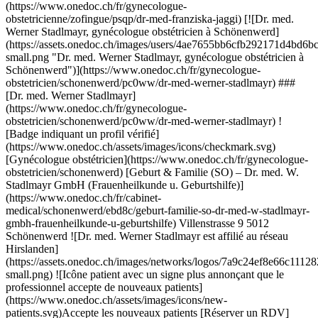
assets.onedoc.ch/images/networks/logos/7a9c24ef8e66c111282a51999a6cedf6d489b2b7daf5ce11d914499004b82a1b-small.png) ![Icône patient avec un signe plus annonçant que le professionnel accepte de nouveaux patients](https://www.onedoc.ch/assets/images/icons/new-patients.svg)Accepte les nouveaux patients [Réserver un RDV](https://www.onedoc.ch/fr/gynecologue-obstetricien/schonenwerd/pc0ww/dr-med-werner-stadlmayr) Expertises:[Suivi de grossesse](https://www.onedoc.ch/fr/suivi-de-grossesse/schonenwerd), [Dépistage du HPV | Frottis](https://www.onedoc.ch/fr/depistage-du-hpv-frottis/schonenwerd), [Ménopause](https://www.onedoc.ch/fr/menopause/schonenwerd), [Contraception](https://www.onedoc.ch/fr/contraception/schonenwerd), [Infection urinaire | Cystite](https://www.onedoc.ch/fr/infection-urinaire-cystite/schonenwerd), [Stérilet](https://www.onedoc.ch/fr/sterilet/schonenwerd)Voir plus Expertises:[Suivi de grossesse](https://www.onedoc.ch/fr/suivi-de-grossesse/schonenwerd), [Dépistage du HPV | Frottis](https://www.onedoc.ch/fr/depistage-du-hpv-frottis/schonenwerd), [Ménopause](https://www.onedoc.ch/fr/menopause/schonenwerd), [Contraception](https://www.onedoc.ch/fr/contraception/schonenwerd), [Infection urinaire | Cystite](https://www.onedoc.ch/fr/infection-urinaire-cystite/schonenwerd), [Stérilet](https://www.onedoc.ch/fr/sterilet/schonenwerd)Voir plus [![Dr. med. Christina Dutenhöfner, gynécologue obstétricienne à Schönenwerd](https://assets.onedoc.ch/images/users/6e8d6a88f9871fbd748a22e1c9f430b6bff0d05e94768ef05032808d2857944e-small.png "Dr. med. Christina Dutenhöfner, gynécologue obstétricienne à Schönenwerd")](https://www.onedoc.ch/fr/gynecologue-obstetricienne/schonenwerd/pc2rk/dr-med-christina-dutenhofner) ### [Dr. med. Christina Dutenhöfner](https://www.onedoc.ch/fr/gynecologue-obstetricienne/schonenwerd/pc2rk/dr-med-christina-dutenhofner) ![Badge indiquant un profil vérifié](https://www.onedoc.ch/assets/images/icons/checkmark.svg) [Gynécologue obstétricienne](https://www.onedoc.ch/fr/gynecologue-obstetricien/schonenwerd) [Geburt & Familie (SO) – Dr. med. W. Stadlmayr GmbH (Frauenheilkunde u. Geburtshilfe)](https://www.onedoc.ch/fr/cabinet-medical/schonenwerd/ebd8c/geburt-familie-so-dr-med-w-stadlmayr-gmbh-frauenheilkunde-u-geburtshilfe) Villenstrasse 9 5012 Schönenwerd ![Dr. med. Christina Dutenhöfner est affiliée au réseau Hirslanden](https://assets.onedoc.ch/images/networks/logos/7a9c24ef8e66c111282a51999a6cedf6d489b2b7daf5ce11d914499004b82a1b-small.png) ![Icône patient avec un signe plus annonçant que le professionnel accepte de nouveaux patients](https://www.onedoc.ch/assets/images/icons/new-patients.svg)Accepte les nouveaux patients [Réserver un RDV](https://www.onedoc.ch/fr/gynecologue-obstetricienne/schonenwerd/pc2rk/dr-med-christina-dutenhofner) Expertises:[Suivi de grossesse](https://www.onedoc.ch/fr/suivi-de-grossesse/schonenwerd), [Dépistage du HPV | Frottis](https://www.onedoc.ch/fr/depistage-du-hpv-frottis/schonenwerd), [Ménopause](https://www.onedoc.ch/fr/menopause/schonenwerd), [Contraception](https://www.onedoc.ch/fr/contraception/schonenwerd), [Infection urinaire | Cystite](https://www.onedoc.ch/fr/infection-urinaire-cystite/schonenwerd), [Stérilet](https://www.onedoc.ch/fr/sterilet/schonenwerd)Voir plus Expertises:[Suivi de grossesse](https://www.onedoc.ch/fr/suivi-de-grossesse/schonenwerd), [Dépistage du HPV | Frottis](https://www.onedoc.ch/fr/depistage-du-hpv-frottis/schonenwerd), [Ménopause](https://www.onedoc.ch/fr/menopause/schonenwerd), [Contraception](https://www.onedoc.ch/fr/contraception/schonenwerd), [Infection urinaire | Cystite](https://www.onedoc.ch/fr/infection-urinaire-cystite/schonenwerd), [Stérilet](https://www.onedoc.ch/fr/sterilet/schonenwerd)Voir plus [![Dr. med. Jeanette Mollet, gynécologue obstétricienne à Zofingue](https://assets.onedoc.ch/images/users/8a42577a7835b946d637d137d0105896197a7123702510da597b85690accb0d2-small.jpg "Dr. med. Jeanette Mollet, gynécologue obstétricienne à Zofingue")](https://www.onedoc.ch/fr/gynecologue-obstetricienne/zofingue/pcza4/dr-med-jeanette-mollet) ### [Dr. med. Jeanette Mollet](https://www.onedoc.ch/fr/gynecologue-obstetricienne/zofingue/pcza4/dr-med-jeanette-mollet) ![Badge indiquant un profil vérifié](https://www.onedoc.ch/assets/images/icons/checkmark.svg) [Gynécologue obstétricienne](https://www.onedoc.ch/fr/gynecologue-obstetricien/zofingue) [Frauen Praxis Dr. med. Franziska Jäggi](https://www.onedoc.ch/fr/cabinet-medical/zofingue/emar/frauen-praxis-dr-med-franziska-jaggi) Mühlethalstrasse 29 4800 Zofingue ![Icône patient avec un signe plus annonçant que le professionnel accepte de nouveaux patients](https://www.onedoc.ch/assets/images/icons/new-patients.svg)Accepte les nouveaux patients [Réserver un RDV](https://www.onedoc.ch/fr/gynecologue-obstetricienne/zofingue/pcza4/dr-med-jeanette-mollet) [![Dr. med. Andrea Käch, gynécologue obstétricienne à Zofingue](https://assets.onedoc.ch/images/users/1a243726d94965313a34f821e7c9138debdd323cb34311fbaa3c8724985d73e7-small.jpg "Dr. med. Andrea Käch, gynécologue obstétricienne à Zofingue")](https://www.onedoc.ch/fr/gynecologue-obstetricienne/zofingue/pcza3/dr-med-andrea-kach) ### [Dr. med. Andrea Kä