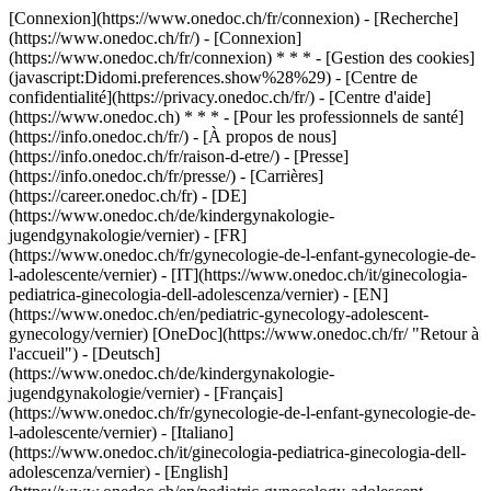
[Connexion](https://www.onedoc.ch/fr/connexion) - [Recherche]
(https://www.onedoc.ch/fr/) - [Connexion]
(https://www.onedoc.ch/fr/connexion) * * * - [Gestion des cookies]
(javascript:Didomi.preferences.show%28%29) - [Centre de
confidentialité](https://privacy.onedoc.ch/fr/) - [Centre d'aide]
(https://www.onedoc.ch) * * * - [Pour les professionnels de santé]
(https://info.onedoc.ch/fr/) - [À propos de nous]
(https://info.onedoc.ch/fr/raison-d-etre/) - [Presse]
(https://info.onedoc.ch/fr/presse/) - [Carrières]
(https://career.onedoc.ch/fr)
- [DE]
(https://www.onedoc.ch/de/kindergynakologie-
jugendgynakologie/vernier) - [FR]
(https://www.onedoc.ch/fr/gynecologie-de-l-enfant-gynecologie-de-
l-adolescente/vernier) - [IT](https://www.onedoc.ch/it/ginecologia-
pediatrica-ginecologia-dell-adolescenza/vernier) - [EN]
(https://www.onedoc.ch/en/pediatric-gynecology-adolescent-
gynecology/vernier) [OneDoc](https://www.onedoc.ch/fr/ "Retour à
l'accueil") - [Deutsch]
(https://www.onedoc.ch/de/kindergynakologie-
jugendgynakologie/vernier) - [Français]
(https://www.onedoc.ch/fr/gynecologie-de-l-enfant-gynecologie-de-
l-adolescente/vernier) - [Italiano]
(https://www.onedoc.ch/it/ginecologia-pediatrica-ginecologia-dell-
adolescenza/vernier) - [English]