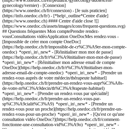
(https://www.onedoc.ch/en/pediatric-gynecology-adolescent-
gynecology/vernier)
- [Connexion]
(https://www.onedoc.ch/fr/connexion) - [Je suis praticien]
(https://info.onedoc.ch/fr/)
- [*help\_outline*Centre d'aide]
(https://www.onedoc.ch) #### Centre d'aide close ![]
(https://www.onedoc.ch/assets/images/icons/frequent-questions.svg)
## Questions fréquentes Mon comptePrendre rendez-
vousConsultations vidéoApplication OneDocMes rendez-vous -
[Impossible de créer mon compte OneDoc]
(https://help.onedoc.ch/fr/impossible-de-cr%C3%A9er-mon-compte-
onedoc) *open\_in\_new* - [Réinitialiser mon mot de passe]
(https://help.onedoc.ch/fr/r%C3%A9initialiser-mon-mot-de-passe)
*open\_in\_new* - [Réinitialiser mon adresse email de compte
OneDoc](https://help.onedoc.ch/fr/r%C3%A9initialiser-mon-
adresse-email-de-compte-onedoc) *open\_in\_new*
- [Prendre un
rendez-vous auprès de votre médecin/thérapeute habituel]
(https://help.onedoc.ch/fr/prendre-un-rendez-vous-aupr%C3%A8s-
de-votre-m%C3%A9decin/th%C3%A9rapeute-habituel)
*open\_in\_new* - [Prendre un rendez-vous par spécialité]
(https://help.onedoc.ch/fr/prendre-un-rendez-vous-par-
sp%C3%A9cialit%C3%A9) *open\_in\_new* - [Prendre un
rendez-vous pour un proche](https://help.onedoc.ch/fr/prendre-un-
rendez-vous-pour-un-proche) *open\_in\_new*
- [Qu'est ce qu'une
consultation vidéo OneDoc?](https://help.onedoc.ch/fr/comment-
fonctionne-une-consultation-vid%C3%A9o) *open\_in\_new* -