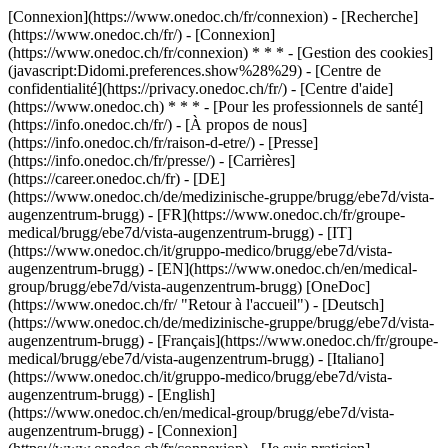
[Connexion](https://www.onedoc.ch/fr/connexion) - [Recherche]
(https://www.onedoc.ch/fr/) - [Connexion]
(https://www.onedoc.ch/fr/connexion) * * * - [Gestion des cookies]
(javascript:Didomi.preferences.show%28%29) - [Centre de
confidentialité](https://privacy.onedoc.ch/fr/) - [Centre d'aide]
(https://www.onedoc.ch) * * * - [Pour les professionnels de santé]
(https://info.onedoc.ch/fr/) - [À propos de nous]
(https://info.onedoc.ch/fr/raison-d-etre/) - [Presse]
(https://info.onedoc.ch/fr/presse/) - [Carrières]
(https://career.onedoc.ch/fr)
- [DE]
(https://www.onedoc.ch/de/medizinische-gruppe/brugg/ebe7d/vista-
augenzentrum-brugg) - [FR](https://www.onedoc.ch/fr/groupe-
medical/brugg/ebe7d/vista-augenzentrum-brugg) - [IT]
(https://www.onedoc.ch/it/gruppo-medico/brugg/ebe7d/vista-
augenzentrum-brugg) - [EN](https://www.onedoc.ch/en/medical-
group/brugg/ebe7d/vista-augenzentrum-brugg) [OneDoc]
(https://www.onedoc.ch/fr/ "Retour à l'accueil") - [Deutsch]
(https://www.onedoc.ch/de/medizinische-gruppe/brugg/ebe7d/vista-
augenzentrum-brugg) - [Français](https://www.onedoc.ch/fr/groupe-
medical/brugg/ebe7d/vista-augenzentrum-brugg) - [Italiano]
(https://www.onedoc.ch/it/gruppo-medico/brugg/ebe7d/vista-
augenzentrum-brugg) - [English]
(https://www.onedoc.ch/en/medical-group/brugg/ebe7d/vista-
augenzentrum-brugg)
- [Connexion]