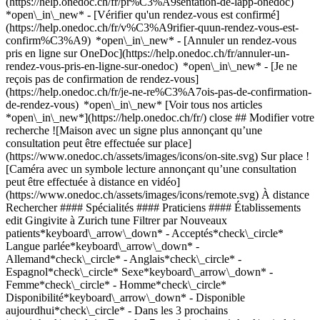
(https://help.onedoc.ch/fr/pr%C3%A9sentation-de-lapp-onedoc)
*open\_in\_new*
- [Vérifier qu'un rendez-vous est confirmé](https://help.onedoc.ch/fr/v%C3%A9rifier-quun-rendez-vous-est-confirm%C3%A9) *open\_in\_new* - [Annuler un rendez-vous pris en ligne sur OneDoc](https://help.onedoc.ch/fr/annuler-un-rendez-vous-pris-en-ligne-sur-onedoc) *open\_in\_new* - [Je ne reçois pas de confirmation de rendez-vous](https://help.onedoc.ch/fr/je-ne-re%C3%A7ois-pas-de-confirmation-de-rendez-vous) *open\_in\_new* [Voir tous nos articles *open\_in\_new*](https://help.onedoc.ch/fr/) close ## Modifier votre recherche ![Maison avec un signe plus annonçant qu’une consultation peut être effectuée sur place](https://www.onedoc.ch/assets/images/icons/on-site.svg) Sur place ![Caméra avec un symbole lecture annonçant qu’une consultation peut être effectuée à distance en vidéo](https://www.onedoc.ch/assets/images/icons/remote.svg) À distance Rechercher #### Spécialités #### Praticiens #### Établissements edit Gingivite à Zurich tune Filtrer par Nouveaux patients*keyboard\_arrow\_down* - Acceptés*check\_circle* Langue parlée*keyboard\_arrow\_down* - Allemand*check\_circle* - Anglais*check\_circle* - Espagnol*check\_circle* Sexe*keyboard\_arrow\_down* - Femme*check\_circle* - Homme*check\_circle* Disponibilité*keyboard\_arrow\_down* - Disponible aujourdhui*check\_circle* - Dans les 3 prochains jours*check\_circle* - Dans les 7 prochains jours*check\_circle* - Dans les 14 prochains jours*check\_circle* # __Gingivite__ à __Zurich__: prenez rendez-vous en ligne aujourd'hui ## 3 résultats à Zurich [![Dr. med. dent. Hans-Jörg Becker, médecin-dentiste à Zurich](https://assets.onedoc.ch/images/users/9fec7a488f110f816180025638ccd9c5c709590309f4517f29eb08b4d9edc71e-small.jpg "Dr. med. dent. Hans-Jörg Becker, médecin-dentiste à Zurich")](https://www.onedoc.ch/fr/medecin-dentiste/zurich/pck8f/dr-med-dent-hans-jorg-becker) ### [Dr. med. dent. Hans-Jörg Becker](https://www.onedoc.ch/fr/medecin-dentiste/zurich/pck8f/dr-med-dent-hans-jorg-becker) ![Badge indiquant un profil vérifié](https://www.onedoc.ch/assets/images/icons/checkmark.svg) [Médecin-dentiste](https://www.onedoc.ch/fr/medecin-dentiste/zurich) [Zahnarztpraxis im Seefeld](https://www.onedoc.ch/fr/cabinet-dentaire/zurich/e69j/zahnarztpraxis-im-seefeld) Seefeldstrasse 88 8008 Zurich ![Icône patient avec un signe plus annonçant que le professionnel accepte de nouveaux patients](https://www.onedoc.ch/assets/images/icons/new-patients.svg)Accepte les nouveaux patients [Réserver un RDV](https://www.onedoc.ch/fr/medecin-dentiste/zurich/pck8f/dr-med-dent-hans-jorg-becker) Expertises: Gingivite, [Bruxisme | Grincement des dents](https://www.onedoc.ch/fr/bruxisme-grincement-des-dents/zurich), [Dévitalisation](https://www.onedoc.ch/fr/devitalisation/zurich), [Parodontologie | Soin des gencives | Déchaussement des dents](https://www.onedoc.ch/fr/parodontologie-soin-des-gencives-dechaussement-des-dents/zurich), [Extraction dentaire | Dents de sagesse](https://www.onedoc.ch/fr/extraction-dentaire-dents-de-sagesse/zurich), [Implant dentaire](https://www.onedoc.ch/fr/implant-dentaire/zurich), [Infection dentaire | Rage de dents](https://www.onedoc.ch/fr/infection-dentaire-rage-de-dents/zurich), [Couronne dentaire](https://www.onedoc.ch/fr/couronne-dentaire/zurich), [Facette dentaire céramique | Veneer](https://www.onedoc.ch/fr/facette-dentaire-ceramique-veneer/zurich)Voir plus *chevron\_left* mer. 05 août *chevron\_right* Voir plus de rendez-vous *error\_outline* Une erreur s'est produite lors du chargement des disponibilités [Réessayer](https://www.onedoc.ch) Expertises: Gingivite, [Bruxisme | Grincement des dents](https://www.onedoc.ch/fr/bruxisme-grincement-des-dents/zurich), [Dévitalisation](https://www.onedoc.ch/fr/devitalisation/zurich), [Parodontologie | Soin des gencives | Déchaussement des dents](https://www.onedoc.ch/fr/parodontologie-soin-des-gencives-dechaussement-des-dents/zurich), [Extraction dentaire | Dents de sagesse](https://www.onedoc.ch/fr/extraction-dentaire-dents-de-sagesse/zurich), [Implant dentaire](https://www.onedoc.ch/fr/implant-dentaire/zurich), [Infection dentaire | Rage de dents](https://www.onedoc.ch/fr/infection-dentaire-rage-de-dents/zurich), [Couronne dentaire](https://www.onedoc.ch/fr/couronne-dentaire/zurich), [Facette dentaire céramique | Veneer](https://www.onedoc.ch/fr/facette-dentaire-ceramique-veneer/zurich)Voir plus [![Dr. med. dent. Kyros Forouzan, médecin-dentiste à Zurich](https://assets.onedoc.ch/images/users/2a4e085f2eec511b1409008d1bbab4c7af00b2acfc14b005d61b7a0fc196cd85-small.jpg "Dr. med. dent. Kyros Forouzan, médecin-dentiste à Zurich")](https://www.onedoc.ch/fr/medecin-dentiste/zurich/pc4bn/dr-med-dent-kyros-forouzan) ### [Dr. med. dent. Kyros Forouzan](https://www.onedoc.ch/fr/medecin-dentiste/zurich/pc4bn/dr-med-dent-kyros-forouzan) ![Badge indiquant un profil vérifié](https://www.onedoc.ch/assets/images/icons/checkmark.svg) [Médecin-dentiste](https://www.onedoc.ch/fr/medecin-dentiste/zurich) [Zahnarztpraxis Dr. Forouzan](https://www.onedoc.ch/fr/cabinet-dentaire/zurich/ebff7/zahnarztpraxis-dr-forouzan) Sihlweidstrasse 1 8041 Zurich ![Icône patient avec un signe plus annonçant que le professionnel accepte de nouveaux patients](https://www.onedoc.ch/assets/images/icons/new-patients.svg)Accepte les nouveaux patients [Réserver un RDV](https://www.onedoc.ch/fr/medecin-dentiste/zurich/pc4bn/dr-med-dent-kyros-forouzan) Expertises: Gingivite, [Abcès dentaire](https://www.onedoc.ch/fr/abces-dentaire/zurich), [Carie](https://www.onedoc.ch/fr/carie/zurich), [Couronne dentaire](https://www.onedoc.ch/fr/couronne-dentaire/zurich), [Bruxisme | Grincement des dents](https://www.onedoc.ch/fr/bruxisme-grincement-des-dents/zurich), [Parodontologie | Soin des gencives | Déchaussement des dents](https://www.onedoc.ch/fr/parodontologie-soin-des-gencives-dechaussement-des-dents/zurich), [Infection dentaire | Rage de dents](https://www.onedoc.ch/fr/infection-dentaire-rage-de-dents/zurich), [Implant dentaire](https://www.onedoc.ch/fr/implant-dentaire/zurich), [Troubles de l’articulation temporo mandibulaire (ATM) | troubles de la mastication](https://www.onedoc.ch/fr/troubles-de-l-articulation-temporo-mandibulaire-atm-troubles-de-la-mastication/zurich)Voir plus *chevron\_left* mer. 05 août *chevron\_right* Voir plus de rendez-vous *error\_outline* Une erreur s'est produite lors du chargement des disponibilités [Réessayer](https://www.onedoc.ch) Expertises: Gingivite, [Abcès dentaire](https://www.onedoc.ch/fr/abces-dentaire/zurich), [Carie](https://www.onedoc.ch/fr/carie/zurich), [Couronne dentaire](https://www.onedoc.ch/fr/couronne-dentaire/zurich), [Bruxisme | Grincement des dents](https://www.onedoc.ch/fr/bruxisme-grincement-des-dents/zurich), [Parodontologie | Soin des gencives | Déchaussement des dents](https://www.onedoc.ch/fr/parodontologie-soin-des-gencives-dechaussement-des-dents/zurich), [Infection dentaire | Rage de dents](https://www.onedoc.ch/fr/infection-dentaire-rage-de-dents/zurich), [Implant dentaire](https://www.onedoc.ch/fr/implant-dentaire/zurich), [Troubles de l’articulation temporo mandibulaire (ATM) | troubles de la mastication](https://www.onedoc.ch/fr/troubles-de-l-articulation-temporo-mandibulaire-atm-troubles-de-la-mastication/zurich)Voir plus [![Mme Angela Jeck, hygiéniste dentaire à Zurich](https://assets.onedoc.ch/images/users/3658fde730783172c7ea38d57463166d3cd87376a6e80bfd5eb0cc55b493f82b-small.png "Mme Angela Jeck, hygiéniste dentaire à Zurich")](https://www.onedoc.ch/fr/hygieniste-dentaire/zurich/pc3li/angela-jeck) ### [Mme Angela Jeck](https://www.onedoc.ch/fr/hygieniste-dentaire/zurich/pc3li/angela-jeck) ![Badge indiquant un profil vérifié](https://www.onedoc.ch/assets/images/icons/checkmark.svg) [Hygiéniste dentaire](https://www.onedoc.ch/fr/hygieniste-dentaire/zurich) [Dentalhygiene Jeck](https://www.onedoc.ch/fr/cabinet-dentaire/zurich/ebe6s/dentalhygiene-jeck) Limmatquai 24 8001 Zurich ![Icône patient avec un signe plus annonçant que le professionnel accepte de nouveaux patients](https://www.onedoc.ch/assets/images/icons/new-patients.svg)Accepte les nouveaux patients [Réserver un RDV](https://www.onedoc.ch/fr/hygieniste-dentaire/zurich/pc3li/angela-jeck) Expertises: Gingivite, [Bruxisme | Grincement des dents](https://www.onedoc.ch/fr/bruxisme-grincement-des-dents/zurich), [Hygiène dentaire pédiatrique](https://www.onedoc.ch/fr/hygiene-dentaire-pediatrique/zurich), [Polissage dentaire](https://www.onedoc.ch/fr/polissage-dentaire/zurich)Voir plus *chevron\_left* mer. 05 août *chevron\_right* Voir plus de rendez-vous *error\_outline* Une erreur s'est produite lors du chargement des disponibilités [Réessayer](https://www.onedoc.ch) Expertises: Gingivite, [Bruxisme | Grincement des dents](https://www.onedoc.ch/fr/bruxisme-grincement-des-dents/zurich), [Hygiène dentaire pédiatrique](https://www.onedoc.ch/fr/hygiene-dentaire-pediatrique/zurich), [Polissage dentaire](https://www.onedoc.ch/fr/polissage-dentaire/zurich)Voir plus ## __Gingivite__: d'autres spécialistes sont réservables en ligne dans les environs de __Zurich__ [![Dr. med. dent. Jochen Bastian, médecin-dentiste à Adliswil](https://assets.onedoc.ch/images/users/21eef4af8736d5feb691bc7f65246d8c38a7fab0b1f2de52bbf74c36637d3c06-small.jpg "Dr. med. dent. Jochen Bastian, médecin-dentiste à Adliswil")](https://www.onedoc.ch/fr/medecin-dentiste/adliswil/pctko/dr-med-dent-jochen-bastian) ### [Dr. med. dent. Jochen Bastian](https://www.onedoc.ch/fr/medecin-dentiste/adliswil/pctko/dr-med-dent-jochen-bastian) ![Badge indiquant un profil vérifié](https://www.onedoc.ch/assets/images/icons/checkmark.svg) [Médecin-dentiste](https://www.onedoc.ch/fr/medecin-dentiste/adliswil) [Zahnarztpraxis Höfe Adliswil GmbH](https://www.onedoc.ch/fr/cabinet-dentaire/adliswil/e9ey/zahnarztpraxis-hofe-adliswil-gmbh) Dietlimoosplatz 1 8134 Adliswil ![Icône patient avec un signe plus annonçant qu