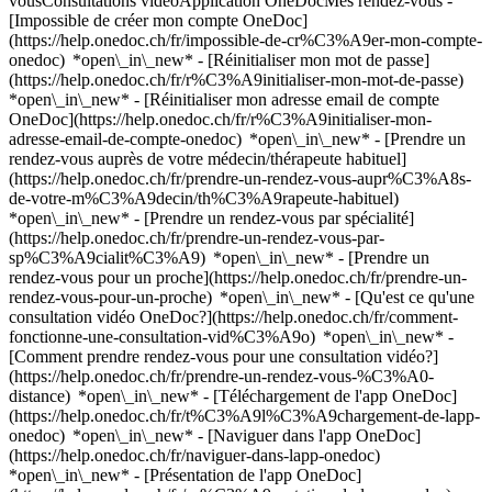
vousConsultations vidéoApplication OneDocMes rendez-vous -
[Impossible de créer mon compte OneDoc]
(https://help.onedoc.ch/fr/impossible-de-cr%C3%A9er-mon-compte-
onedoc) *open\_in\_new* - [Réinitialiser mon mot de passe]
(https://help.onedoc.ch/fr/r%C3%A9initialiser-mon-mot-de-passe)
*open\_in\_new* - [Réinitialiser mon adresse email de compte
OneDoc](https://help.onedoc.ch/fr/r%C3%A9initialiser-mon-
adresse-email-de-compte-onedoc) *open\_in\_new*
- [Prendre un
rendez-vous auprès de votre médecin/thérapeute habituel]
(https://help.onedoc.ch/fr/prendre-un-rendez-vous-aupr%C3%A8s-
de-votre-m%C3%A9decin/th%C3%A9rapeute-habituel)
*open\_in\_new* - [Prendre un rendez-vous par spécialité]
(https://help.onedoc.ch/fr/prendre-un-rendez-vous-par-
sp%C3%A9cialit%C3%A9) *open\_in\_new* - [Prendre un
rendez-vous pour un proche](https://help.onedoc.ch/fr/prendre-un-
rendez-vous-pour-un-proche) *open\_in\_new*
- [Qu'est ce qu'une
consultation vidéo OneDoc?](https://help.onedoc.ch/fr/comment-
fonctionne-une-consultation-vid%C3%A9o) *open\_in\_new* -
[Comment prendre rendez-vous pour une consultation vidéo?]
(https://help.onedoc.ch/fr/prendre-un-rendez-vous-%C3%A0-
distance) *open\_in\_new*
- [Téléchargement de l'app OneDoc]
(https://help.onedoc.ch/fr/t%C3%A9l%C3%A9chargement-de-lapp-
onedoc) *open\_in\_new* - [Naviguer dans l'app OneDoc]
(https://help.onedoc.ch/fr/naviguer-dans-lapp-onedoc)
*open\_in\_new* - [Présentation de l'app OneDoc]