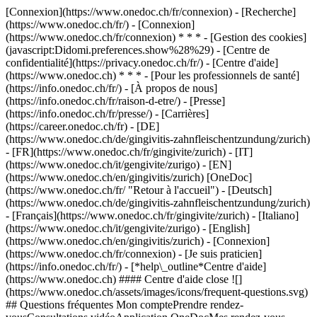
[Connexion](https://www.onedoc.ch/fr/connexion) - [Recherche]
(https://www.onedoc.ch/fr/) - [Connexion]
(https://www.onedoc.ch/fr/connexion) * * * - [Gestion des cookies]
(javascript:Didomi.preferences.show%28%29) - [Centre de
confidentialité](https://privacy.onedoc.ch/fr/) - [Centre d'aide]
(https://www.onedoc.ch) * * * - [Pour les professionnels de santé]
(https://info.onedoc.ch/fr/) - [À propos de nous]
(https://info.onedoc.ch/fr/raison-d-etre/) - [Presse]
(https://info.onedoc.ch/fr/presse/) - [Carrières]
(https://career.onedoc.ch/fr)
- [DE]
(https://www.onedoc.ch/de/gingivitis-zahnfleischentzundung/zurich)
- [FR](https://www.onedoc.ch/fr/gingivite/zurich) - [IT]
(https://www.onedoc.ch/it/gengivite/zurigo) - [EN]
(https://www.onedoc.ch/en/gingivitis/zurich) [OneDoc]
(https://www.onedoc.ch/fr/ "Retour à l'accueil") - [Deutsch]
(https://www.onedoc.ch/de/gingivitis-zahnfleischentzundung/zurich)
- [Français](https://www.onedoc.ch/fr/gingivite/zurich) - [Italiano]
(https://www.onedoc.ch/it/gengivite/zurigo) - [English]
(https://www.onedoc.ch/en/gingivitis/zurich)
- [Connexion]
(https://www.onedoc.ch/fr/connexion) - [Je suis praticien]
(https://info.onedoc.ch/fr/)
- [*help\_outline*Centre d'aide]
(https://www.onedoc.ch) #### Centre d'aide close ![]
(https://www.onedoc.ch/assets/images/icons/frequent-questions.svg)
## Questions fréquentes Mon comptePrendre rendez-