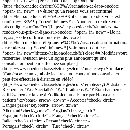
*open\_in\_new* - [Présentation de l'app OneDoc]
(https://help.onedoc.ch/fr/pr%C3%A9sentation-de-lapp-onedoc)
*open\_in\_new*
- [Vérifier qu'un rendez-vous est confirmé](https://help.onedoc.ch/fr/v%C3%A9rifier-quun-rendez-vous-est-confirm%C3%A9) *open\_in\_new* - [Annuler un rendez-vous pris en ligne sur OneDoc](https://help.onedoc.ch/fr/annuler-un-rendez-vous-pris-en-ligne-sur-onedoc) *open\_in\_new* - [Je ne reçois pas de confirmation de rendez-vous](https://help.onedoc.ch/fr/je-ne-re%C3%A7ois-pas-de-confirmation-de-rendez-vous) *open\_in\_new* [Voir tous nos articles *open\_in\_new*](https://help.onedoc.ch/fr/) close ## Modifier votre recherche ![Maison avec un signe plus annonçant qu’une consultation peut être effectuée sur place](https://www.onedoc.ch/assets/images/icons/on-site.svg) Sur place ![Caméra avec un symbole lecture annonçant qu’une consultation peut être effectuée à distance en vidéo](https://www.onedoc.ch/assets/images/icons/remote.svg) À distance Rechercher #### Spécialités #### Praticiens #### Établissements edit Examen de la vue à Zollikofen tune Filtrer par Nouveaux patients*keyboard\_arrow\_down* - Acceptés*check\_circle* Langue parlée*keyboard\_arrow\_down* - Allemand*check\_circle* - Anglais*check\_circle* - Espagnol*check\_circle* - Français*check\_circle* - Italien*check\_circle* - Persan*check\_circle* - Portugais*check\_circle* - Turc*check\_circle* Sexe*keyboard\_arrow\_down* - Femme*check\_circle* - Homme*check\_circle* Disponibilité*keyboard\_arrow\_down* - Disponible aujourdhui*check\_circle* - Dans les 3 prochains jours*check\_circle* - Dans les 7 prochains jours*check\_circle* - Dans les 14 prochains jours*check\_circle* # __Examen de la vue__ à __Zollikofen__: prenez rendez-vous en ligne aujourd'hui ## 3 résultats à Zollikofen [![Dr. Franziska Schwarz, ophtalmologue à Zollikofen](https://assets.onedoc.ch/images/users/f085de25ee44584f3f370fc7b0fce61fc5f17a32f00ddfad2c8c6e53247bc49d-small.jpg "Dr. Franziska Schwarz, ophtalmologue à Zollikofen")](https://www.onedoc.ch/fr/ophtalmologue/zollikofen/pctwh/dr-franziska-schwarz) ### [Dr. Franziska Schwarz](https://www.onedoc.ch/fr/ophtalmologue/zollikofen/pctwh/dr-franziska-schwarz) ![Badge indiquant un profil vérifié](https://www.onedoc.ch/assets/images/icons/checkmark.svg) [Ophtalmologue](https://www.onedoc.ch/fr/ophtalmologue/zollikofen) [Augenärzte Zollikofen Zentrum Ziegelei](https://www.onedoc.ch/fr/centre-medical/zollikofen/e723/augenarzte-zollikofen-zentrum-ziegelei) Märitgasse 1 3052 Zollikofen ![Icône patient avec un signe plus annonçant que le professionnel accepte de nouveaux patients](https://www.onedoc.ch/assets/images/icons/new-patients.svg)Accepte les nouveaux patients [Réserver un RDV](https://www.onedoc.ch/fr/ophtalmologue/zollikofen/pctwh/dr-franziska-schwarz) Expertises: Examen de la vue, [Dégénérescence Maculaire Liée à l'Âge | DMLA](https://www.onedoc.ch/fr/degenerescence-maculaire-liee-a-l-age-dmla/zollikofen), [Glaucome](https://www.onedoc.ch/fr/glaucome/zollikofen), [Cataracte](https://www.onedoc.ch/fr/cataracte/zollikofen), [Conjonctivite](https://www.onedoc.ch/fr/conjonctivite/zollikofen), [Chalazion](https://www.onedoc.ch/fr/chalazion/zollikofen), [Orgelet](https://www.onedoc.ch/fr/orgelet/zollikofen), [Sécheresse oculaire](https://www.onedoc.ch/fr/secheresse-oculaire/zollikofen), [Fond d'œil](https://www.onedoc.ch/fr/fond-d-%C5%93il/zollikofen)Voir plus *chevron\_left* lun. 03 août *chevron\_right* Voir plus de rendez-vous *error\_outline* Une erreur s'est produite lors du chargement des disponibilités [Réessayer](https://www.onedoc.ch) Expertises: Examen de la vue, [Dégénérescence Maculaire Liée à l'Âge | DMLA](https://www.onedoc.ch/fr/degenerescence-maculaire-liee-a-l-age-dmla/zollikofen), [Glaucome](https://www.onedoc.ch/fr/glaucome/zollikofen), [Cataracte](https://www.onedoc.ch/fr/cataracte/zollikofen), [Conjonctivite](https://www.onedoc.ch/fr/conjonctivite/zollikofen), [Chalazion](https://www.onedoc.ch/fr/chalazion/zollikofen), [Orgelet](https://www.onedoc.ch/fr/orgelet/zollikofen), [Sécheresse oculaire](https://www.onedoc.ch/fr/secheresse-oculaire/zollikofen), [Fond d'œil](https://www.onedoc.ch/fr/fond-d-%C5%93il/zollikofen)Voir plus [![M. Tjorge Maassen, ophtalmologue à Zollikofen](https://assets.onedoc.ch/images/users/174bf2f4c51598020d952fd9f4cefc8836384f408525f5c21663042452753dc9-small.jpg "M. Tjorge Maassen, ophtalmologue à Zollikofen")](https://www.onedoc.ch/fr/ophtalmologue/zollikofen/pc100/tjorge-maassen) ### [M. Tjorge Maassen](https://www.onedoc.ch/fr/ophtalmologue/zollikofen/pc100/tjorge-maassen) ![Badge indiquant un profil vérifié](https://www.onedoc.ch/assets/images/icons/checkmark.svg) [Ophtalmologue](https://www.onedoc.ch/fr/ophtalmologue/zollikofen) [Augenärzte Zollikofen Zentrum Ziegelei](https://www.onedoc.ch/fr/centre-medical/zollikofen/e723/augenarzte-zollikofen-zentrum-ziegelei) Märitgasse 1 3052 Zollikofen ![Icône patient avec un signe plus annonçant que le professionnel accepte de nouveaux patients](https://www.onedoc.ch/assets/images/icons/new-patients.svg)Accepte les nouveaux patients [Réserver un RDV](https://www.onedoc.ch/fr/ophtalmologue/zollikofen/pc100/tjorge-maassen) Expertises: Examen de la vue, [Cataracte](https://www.onedoc.ch/fr/cataracte/zollikofen), [Dégénérescence Maculaire Liée à l'Âge | DMLA](https://www.onedoc.ch/fr/degenerescence-maculaire-liee-a-l-age-dmla/zollikofen), [Glaucome](https://www.onedoc.ch/fr/glaucome/zollikofen), [Sécheresse oculaire](https://www.onedoc.ch/fr/secheresse-oculaire/zollikofen), [Chalazion](https://www.onedoc.ch/fr/chalazion/zollikofen), [Fond d'œil](https://www.onedoc.ch/fr/fond-d-%C5%93il/zollikofen), [Orgelet](https://www.onedoc.ch/fr/orgelet/zollikofen), [Conjonctivite](https://www.onedoc.ch/fr/conjonctivite/zollikofen)Voir plus *chevron\_left* lun. 03 août *chevron\_right* Voir plus de rendez-vous *error\_outline* Une erreur s'est produite lors du chargement des disponibilités [Réessayer](https://www.onedoc.ch) Expertises: Examen de la vue, [Cataracte](https://www.onedoc.ch/fr/cataracte/zollikofen), [Dégénérescence Maculaire Liée à l'Âge | DMLA](https://www.onedoc.ch/fr/degenerescence-maculaire-liee-a-l-age-dmla/zollikofen), [Glaucome](https://www.onedoc.ch/fr/glaucome/zollikofen), [Sécheresse oculaire](https://www.onedoc.ch/fr/secheresse-oculaire/zollikofen), [Chalazion](https://www.onedoc.ch/fr/chalazion/zollikofen), [Fond d'œil](https://www.onedoc.ch/fr/fond-d-%C5%93il/zollikofen), [Orgelet](https://www.onedoc.ch/fr/orgelet/zollikofen), [Conjonctivite](https://www.onedoc.ch/fr/conjonctivite/zollikofen)Voir plus [![Dr. med. Florian Seidensticker, ophtalmologue à Zollikofen](https://assets.onedoc.ch/images/users/2dc1a38cbb63dd6193a12c718e6540978919e8ff69a34f1848229b3adb42d6dc-small.jpg "Dr. med. Florian Seidensticker, ophtalmologue à Zollikofen")](https://www.onedoc.ch/fr/ophtalmologue/zollikofen/pcs0v/dr-med-florian-seidensticker) ### [Dr. med. Florian Seidensticker](https://www.onedoc.ch/fr/ophtalmologue/zollikofen/pcs0v/dr-med-florian-seidensticker) ![Badge indiquant un profil vérifié](https://www.onedoc.ch/assets/images/icons/checkmark.svg) [Ophtalmologue](https://www.onedoc.ch/fr/ophtalmologue/zollikofen) [Augenzentrum Zollikofen](https://www.onedoc.ch/fr/cabinet-medical/zollikofen/eba0z/augenzentrum-zollikofen) Wahlackerstrasse 5 3052 Zollikofen ![Icône patient avec un signe plus annonçant que le professionnel accepte de nouveaux patients](https://www.onedoc.ch/assets/images/icons/new-patients.svg)Accepte les nouveaux patients [Réserver un RDV](https://www.onedoc.ch/fr/ophtalmologue/zollikofen/pcs0v/dr-med-florian-seidensticker) Expertises: Examen de la vue, [Glaucome](https://www.onedoc.ch/fr/glaucome/zollikofen), [Cataracte](https://www.onedoc.ch/fr/cataracte/zollikofen), [Champ visuel](https://www.onedoc.ch/fr/champ-visuel/zollikofen), [Sécheresse oculaire](https://www.onedoc.ch/fr/secheresse-oculaire/zollikofen)Voir plus *chevron\_left* lun. 03 août *chevron\_right* Voir plus de rendez-vous *error\_outline* Une erreur s'est produite lors du chargement des disponibilités [Réessayer](https://www.onedoc.ch) Expertises: Examen de la vue, [Glaucome](https://www.onedoc.ch/fr/glaucome/zollikofen), [Cataracte](https://www.onedoc.ch/fr/cataracte/zollikofen), [Champ visuel](https://www.onedoc.ch/fr/champ-visuel/zollikofen), [Sécheresse oculaire](https://www.onedoc.ch/fr/secheresse-oculaire/zollikofen)Voir plus ## __Examen de la vue__: d'autres spécialistes sont réservables en ligne dans les environs de __Zollikofen__ [![Visilab Schönbühl - Shoppyland, magasin d'optique à Moosseedorf](https://assets.onedoc.ch/images/entities/dd8e7602e24440f9206d0a297c5042d789fd6596232692d1ab9c8854b244fe6e-small.png "Visilab Schönbühl - Shoppyland, magasin d'optique à Moosseedorf")](https://www.onedoc.ch/fr/magasin-d-optique/moosseedorf/ed6g/visilab-schonbuhl-shoppyland) ### [Visilab Schönbühl - Shoppyland](https://www.onedoc.ch/fr/magasin-d-optique/moosseedorf/ed6g/visilab-schonbuhl-shoppyland) ![Badge indiquant un profil vérifié](https://www.onedoc.ch/assets/images/icons/checkmark.svg) Magasin d'optique Industriestrasse 10 3321 Moosseedorf ![Icône patient avec un signe plus annonçant que le professionnel accepte de nouveaux patients](https://www.onedoc.ch/assets/images/icons/new-patients.svg)Accepte les nouveaux patients [Réserver un RDV](https://www.onedoc.ch/fr/magasin-d-optique/moosseedorf/ed6g/visilab-schonbuhl-shoppyland) *chevron\_left* lun. 03 août *chevron\_right* Voir plus de rendez-vous *error\_outline* Une erreur s'est produite lors du chargement des disponibilités [Réessayer](https://www.onedoc.ch) [![McOptic Bern-Ittigen, magasin d'optique à Ittigen](https://assets.onedoc.ch/images/entities/4f91823b317c91a48876d1d71c35f8b7f12c990af1c0c1fecde10cd7c8f7e987-small.png "McOptic Bern-Ittigen, magasin d'optique à Ittigen")](https://www.onedoc.ch/fr/magasin-d-optique/ittigen/e3d1/mcoptic-bern-ittigen) ### [McOptic Bern-Ittigen](https://www.onedoc.ch/fr/m