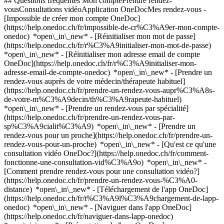
## Questions fréquentes Mon comptePrendre rendez-
vousConsultations vidéoApplication OneDocMes rendez-vous -
[Impossible de créer mon compte OneDoc]
(https://help.onedoc.ch/fr/impossible-de-cr%C3%A9er-mon-compte-
onedoc) *open\_in\_new* - [Réinitialiser mon mot de passe]
(https://help.onedoc.ch/fr/r%C3%A9initialiser-mon-mot-de-passe)
*open\_in\_new* - [Réinitialiser mon adresse email de compte
OneDoc](https://help.onedoc.ch/fr/r%C3%A9initialiser-mon-
adresse-email-de-compte-onedoc) *open\_in\_new*
- [Prendre un
rendez-vous auprès de votre médecin/thérapeute habituel]
(https://help.onedoc.ch/fr/prendre-un-rendez-vous-aupr%C3%A8s-
de-votre-m%C3%A9decin/th%C3%A9rapeute-habituel)
*open\_in\_new* - [Prendre un rendez-vous par spécialité]
(https://help.onedoc.ch/fr/prendre-un-rendez-vous-par-
sp%C3%A9cialit%C3%A9) *open\_in\_new* - [Prendre un
rendez-vous pour un proche](https://help.onedoc.ch/fr/prendre-un-
rendez-vous-pour-un-proche) *open\_in\_new*
- [Qu'est ce qu'une
consultation vidéo OneDoc?](https://help.onedoc.ch/fr/comment-
fonctionne-une-consultation-vid%C3%A9o) *open\_in\_new* -
[Comment prendre rendez-vous pour une consultation vidéo?]
(https://help.onedoc.ch/fr/prendre-un-rendez-vous-%C3%A0-
distance) *open\_in\_new*
- [Téléchargement de l'app OneDoc]
(https://help.onedoc.ch/fr/t%C3%A9l%C3%A9chargement-de-lapp-
onedoc) *open\_in\_new* - [Naviguer dans l'app OneDoc]
(https://help.onedoc.ch/fr/naviguer-dans-lapp-onedoc)