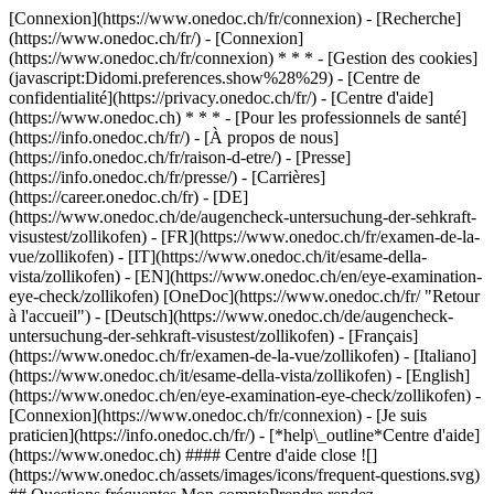
[Connexion](https://www.onedoc.ch/fr/connexion) - [Recherche]
(https://www.onedoc.ch/fr/) - [Connexion]
(https://www.onedoc.ch/fr/connexion) * * * - [Gestion des cookies]
(javascript:Didomi.preferences.show%28%29) - [Centre de
confidentialité](https://privacy.onedoc.ch/fr/) - [Centre d'aide]
(https://www.onedoc.ch) * * * - [Pour les professionnels de santé]
(https://info.onedoc.ch/fr/) - [À propos de nous]
(https://info.onedoc.ch/fr/raison-d-etre/) - [Presse]
(https://info.onedoc.ch/fr/presse/) - [Carrières]
(https://career.onedoc.ch/fr)
- [DE]
(https://www.onedoc.ch/de/augencheck-untersuchung-der-sehkraft-
visustest/zollikofen) - [FR](https://www.onedoc.ch/fr/examen-de-la-
vue/zollikofen) - [IT](https://www.onedoc.ch/it/esame-della-
vista/zollikofen) - [EN](https://www.onedoc.ch/en/eye-examination-
eye-check/zollikofen) [OneDoc](https://www.onedoc.ch/fr/ "Retour
à l'accueil") - [Deutsch](https://www.onedoc.ch/de/augencheck-
untersuchung-der-sehkraft-visustest/zollikofen) - [Français]
(https://www.onedoc.ch/fr/examen-de-la-vue/zollikofen) - [Italiano]
(https://www.onedoc.ch/it/esame-della-vista/zollikofen) - [English]
(https://www.onedoc.ch/en/eye-examination-eye-check/zollikofen)
-
[Connexion](https://www.onedoc.ch/fr/connexion) - [Je suis
praticien](https://info.onedoc.ch/fr/)
- [*help\_outline*Centre d'aide]
(https://www.onedoc.ch) #### Centre d'aide close ![]
(https://www.onedoc.ch/assets/images/icons/frequent-questions.svg)