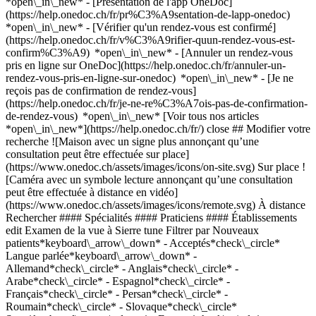
*open\_in\_new* - [Présentation de l'app OneDoc]
(https://help.onedoc.ch/fr/pr%C3%A9sentation-de-lapp-onedoc)
*open\_in\_new*
- [Vérifier qu'un rendez-vous est confirmé](https://help.onedoc.ch/fr/v%C3%A9rifier-quun-rendez-vous-est-confirm%C3%A9) *open\_in\_new* - [Annuler un rendez-vous pris en ligne sur OneDoc](https://help.onedoc.ch/fr/annuler-un-rendez-vous-pris-en-ligne-sur-onedoc) *open\_in\_new* - [Je ne reçois pas de confirmation de rendez-vous](https://help.onedoc.ch/fr/je-ne-re%C3%A7ois-pas-de-confirmation-de-rendez-vous) *open\_in\_new* [Voir tous nos articles *open\_in\_new*](https://help.onedoc.ch/fr/) close ## Modifier votre recherche ![Maison avec un signe plus annonçant qu’une consultation peut être effectuée sur place](https://www.onedoc.ch/assets/images/icons/on-site.svg) Sur place ![Caméra avec un symbole lecture annonçant qu’une consultation peut être effectuée à distance en vidéo](https://www.onedoc.ch/assets/images/icons/remote.svg) À distance Rechercher #### Spécialités #### Praticiens #### Établissements edit Examen de la vue à Sierre tune Filtrer par Nouveaux patients*keyboard\_arrow\_down* - Acceptés*check\_circle* Langue parlée*keyboard\_arrow\_down* - Allemand*check\_circle* - Anglais*check\_circle* - Arabe*check\_circle* - Espagnol*check\_circle* - Français*check\_circle* - Persan*check\_circle* - Roumain*check\_circle* - Slovaque*check\_circle* Sexe*keyboard\_arrow\_down* - Femme*check\_circle* - Homme*check\_circle* Disponibilité*keyboard\_arrow\_down* - Disponible aujourdhui*check\_circle* - Dans les 3 prochains jours*check\_circle* - Dans les 7 prochains jours*check\_circle* - Dans les 14 prochains jours*check\_circle* # __Examen de la vue__ à __Sierre__: prenez rendez-vous en ligne aujourd'hui ## 6 résultats à Sierre [![Visilab Sierre, magasin d'optique à Sierre](https://assets.onedoc.ch/images/entities/d942fae8af754beba37dda51828e52d90e0d994b2050bbecae91a9ac6cfec6d1-small.png "Visilab Sierre, magasin d'optique à Sierre")](https://www.onedoc.ch/fr/magasin-d-optique/sierre/ed6h/visilab-sierre) ### [Visilab Sierre](https://www.onedoc.ch/fr/magasin-d-optique/sierre/ed6h/visilab-sierre) ![Badge indiquant un profil vérifié](https://www.onedoc.ch/assets/images/icons/checkmark.svg) Magasin d'optique Rue de Plantassage 24 3960 Sierre ![Icône patient avec un signe plus annonçant que le professionnel accepte de nouveaux patients](https://www.onedoc.ch/assets/images/icons/new-patients.svg)Accepte les nouveaux patients [Réserver un RDV](https://www.onedoc.ch/fr/magasin-d-optique/sierre/ed6h/visilab-sierre) *chevron\_left* mar. 04 août *chevron\_right* Voir plus de rendez-vous *error\_outline* Une erreur s'est produite lors du chargement des disponibilités [Réessayer](https://www.onedoc.ch) [![Dr. Julien Torbey, ophtalmologue à Sierre](https://assets.onedoc.ch/images/users/6a395d6615e0326a4346f822ef4267c9fc01e34257f829bef2c7100570f67f19-small.png "Dr. Julien Torbey, ophtalmologue à Sierre")](https://www.onedoc.ch/fr/ophtalmologue/sierre/pc1es/dr-julien-torbey) ### [Dr. Julien Torbey](https://www.onedoc.ch/fr/ophtalmologue/sierre/pc1es/dr-julien-torbey) [Ophtalmologue](https://www.onedoc.ch/fr/ophtalmologue/sierre) [Swiss Visio Sierre](https://www.onedoc.ch/fr/centre-medical/sierre/ebdpm/swiss-visio-sierre) Avenue du Rothorn 11 3960 Sierre ![Icône patient avec un signe plus annonçant que le professionnel accepte de nouveaux patients](https://www.onedoc.ch/assets/images/icons/new-patients.svg)Accepte les nouveaux patients [Réserver un RDV](https://www.onedoc.ch/fr/ophtalmologue/sierre/pc1es/dr-julien-torbey) Expertises: Examen de la vue, [Glaucome](https://www.onedoc.ch/fr/glaucome/sierre), [Cataracte](https://www.onedoc.ch/fr/cataracte/sierre), [Test de la vue pour permis de conduire](https://www.onedoc.ch/fr/test-de-la-vue-pour-permis-de-conduire/sierre), [Ophtalmo-diabétologie](https://www.onedoc.ch/fr/ophtalmo-diabetologie/sierre), [Ophtalmologie pédiatrique](https://www.onedoc.ch/fr/ophtalmologie-pediatrique/sierre), [Trouble de la vision](https://www.onedoc.ch/fr/trouble-de-la-vision/sierre), [Sécheresse oculaire](https://www.onedoc.ch/fr/secheresse-oculaire/sierre)Voir plus *chevron\_left* mar. 04 août *chevron\_right* Voir plus de rendez-vous *error\_outline* Une erreur s'est produite lors du chargement des disponibilités [Réessayer](https://www.onedoc.ch) Expertises: Examen de la vue, [Glaucome](https://www.onedoc.ch/fr/glaucome/sierre), [Cataracte](https://www.onedoc.ch/fr/cataracte/sierre), [Test de la vue pour permis de conduire](https://www.onedoc.ch/fr/test-de-la-vue-pour-permis-de-conduire/sierre), [Ophtalmo-diabétologie](https://www.onedoc.ch/fr/ophtalmo-diabetologie/sierre), [Ophtalmologie pédiatrique](https://www.onedoc.ch/fr/ophtalmologie-pediatrique/sierre), [Trouble de la vision](https://www.onedoc.ch/fr/trouble-de-la-vision/sierre), [Sécheresse oculaire](https://www.onedoc.ch/fr/secheresse-oculaire/sierre)Voir plus [![Dr. Zain Zahoor, ophtalmologue à Sierre](https://assets.onedoc.ch/images/users/c143139840b6b711c90fe1b94cac83474d0b0e02674e4b97f2e628bcc1a66b80-small.png "Dr. Zain Zahoor, ophtalmologue à Sierre")](https://www.onedoc.ch/fr/ophtalmologue/sierre/pczwy/dr-zain-zahoor) ### [Dr. Zain Zahoor](https://www.onedoc.ch/fr/ophtalmologue/sierre/pczwy/dr-zain-zahoor) [Ophtalmologue](https://www.onedoc.ch/fr/ophtalmologue/sierre) [Centre de l'Oeil de Sierre](https://www.onedoc.ch/fr/cabinet-medical/sierre/ebb74/centre-de-l-oeil-de-sierre) Place de la Gare 10 3960 Sierre ![Icône patient avec un signe plus annonçant que le professionnel accepte de nouveaux patients](https://www.onedoc.ch/assets/images/icons/new-patients.svg)Accepte les nouveaux patients [Réserver un RDV](https://www.onedoc.ch/fr/ophtalmologue/sierre/pczwy/dr-zain-zahoor) Expertises: Examen de la vue, [Dégénérescence Maculaire Liée à l'Âge | DMLA](https://www.onedoc.ch/fr/degenerescence-maculaire-liee-a-l-age-dmla/sierre), [Glaucome](https://www.onedoc.ch/fr/glaucome/sierre), [Sécheresse oculaire](https://www.onedoc.ch/fr/secheresse-oculaire/sierre), [Myopie](https://www.onedoc.ch/fr/myopie/sierre), [Hypermétropie](https://www.onedoc.ch/fr/hypermetropie/sierre), [Astigmatisme](https://www.onedoc.ch/fr/astigmatisme/sierre), [Daltonisme](https://www.onedoc.ch/fr/daltonisme/sierre), [Cataracte](https://www.onedoc.ch/fr/cataracte/sierre)Voir plus *chevron\_left* mar. 04 août *chevron\_right* Voir plus de rendez-vous Pas de disponibilités en ligne ces prochains jours Expertises: Examen de la vue, [Dégénérescence Maculaire Liée à l'Âge | DMLA](https://www.onedoc.ch/fr/degenerescence-maculaire-liee-a-l-age-dmla/sierre), [Glaucome](https://www.onedoc.ch/fr/glaucome/sierre), [Sécheresse oculaire](https://www.onedoc.ch/fr/secheresse-oculaire/sierre), [Myopie](https://www.onedoc.ch/fr/myopie/sierre), [Hypermétropie](https://www.onedoc.ch/fr/hypermetropie/sierre), [Astigmatisme](https://www.onedoc.ch/fr/astigmatisme/sierre), [Daltonisme](https://www.onedoc.ch/fr/daltonisme/sierre), [Cataracte](https://www.onedoc.ch/fr/cataracte/sierre)Voir plus [![Dr. Amir Nassri, ophtalmologue à Sierre](https://assets.onedoc.ch/images/users/f3209877aad17acc867e9114bd4cf23dd0c3c2034c4cc253423b7f9a5abc758b-small.png "Dr. Amir Nassri, ophtalmologue à Sierre")](https://www.onedoc.ch/fr/ophtalmologue/sierre/pczad/dr-amir-nassri) ### [Dr. Amir Nassri](https://www.onedoc.ch/fr/ophtalmologue/sierre/pczad/dr-amir-nassri) ![Badge indiquant un profil vérifié](https://www.onedoc.ch/assets/images/icons/checkmark.svg) [Ophtalmologue](https://www.onedoc.ch/fr/ophtalmologue/sierre) [Swiss Visio Sierre](https://www.onedoc.ch/fr/centre-medical/sierre/ebdpm/swiss-visio-sierre) Avenue du Rothorn 11 3960 Sierre ![Icône patient avec un signe plus annonçant que le professionnel accepte de nouveaux patients](https://www.onedoc.ch/assets/images/icons/new-patients.svg)Accepte les nouveaux patients [Réserver un RDV](https://www.onedoc.ch/fr/ophtalmologue/sierre/pczad/dr-amir-nassri) Expertises: Examen de la vue, [Cataracte](https://www.onedoc.ch/fr/cataracte/sierre), [Glaucome](https://www.onedoc.ch/fr/glaucome/sierre), [Chirurgie de la cataracte](https://www.onedoc.ch/fr/chirurgie-de-la-cataracte/sierre), [Chirurgie du glaucome](https://www.onedoc.ch/fr/chirurgie-du-glaucome/sierre)Voir plus *chevron\_left* mar. 04 août *chevron\_right* Voir plus de rendez-vous *error\_outline* Une erreur s'est produite lors du chargement des disponibilités [Réessayer](https://www.onedoc.ch) Expertises: Examen de la vue, [Cataracte](https://www.onedoc.ch/fr/cataracte/sierre), [Glaucome](https://www.onedoc.ch/fr/glaucome/sierre), [Chirurgie de la cataracte](https://www.onedoc.ch/fr/chirurgie-de-la-cataracte/sierre), [Chirurgie du glaucome](https://www.onedoc.ch/fr/chirurgie-du-glaucome/sierre)Voir plus [![Dr. Leila Ghaderi, ophtalmologue à Sierre](https://assets.onedoc.ch/images/users/6cbd1be1a58ef95123f2c4efa9ea76ca99f1a30ad6e76c2d96a04ba752cd1517-small.png "Dr. Leila Ghaderi, ophtalmologue à Sierre")](https://www.onedoc.ch/fr/ophtalmologue/sierre/pc3in/dr-leila-ghaderi) ### [Dr. Leila Ghaderi](https://www.onedoc.ch/fr/ophtalmologue/sierre/pc3in/dr-leila-ghaderi) ![Badge indiquant un profil vérifié](https://www.onedoc.ch/assets/images/icons/checkmark.svg) [Ophtalmologue](https://www.onedoc.ch/fr/ophtalmologue/sierre) [Swiss Visio Sierre](https://www.onedoc.ch/fr/centre-medical/sierre/ebdpm/swiss-visio-sierre) Avenue du Rothorn 11 3960 Sierre ![Icône patient avec un signe plus annonçant que le professionnel accepte de nouveaux patients](https://www.onedoc.ch/assets/images/icons/new-patients.svg)Accepte les nouveaux patients [Réserver un RDV](https://www.onedoc.ch/fr/ophtalmologue/sierre/pc3in/dr-leila-ghaderi) Expertises: Examen de la vue, [Champ visuel](https://www.onedoc.ch/fr/champ-visuel/sierre), [Cataracte](https://www.onedoc.ch/fr/cataracte/sierre), [Glaucome](https://www.onedoc.ch/fr/glaucome/sierre)Voir plus Expertises: Examen de la vue, [Champ visuel](https://www.onedoc.ch/fr/cha