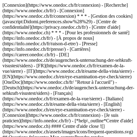
[Connexion](https://www.onedoc.ch/fr/connexion) - [Recherche]
(https://www.onedoc.ch/fr/) - [Connexion]
(https://www.onedoc.ch/fr/connexion) * * * - [Gestion des cookies]
(javascript:Didomi.preferences.show%28%29) - [Centre de
confidentialité](https://privacy.onedoc.ch/fr/) - [Centre d'aide]
(https://www.onedoc.ch) * * * - [Pour les professionnels de santé]
(https://info.onedoc.ch/fr/) - [À propos de nous]
(https://info.onedoc.ch/fr/raison-d-etre/) - [Presse]
(https://info.onedoc.ch/fr/presse/) - [Carrières]
(https://career.onedoc.ch/fr)
- [DE]
(https://www.onedoc.ch/de/augencheck-untersuchung-der-sehkraft-
visustest/siders) - [FR](https://www.onedoc.ch/fr/examen-de-la-
vue/sierre) - [IT](https://www.onedoc.ch/it/esame-della-vista/sierre) -
[EN](https://www.onedoc.ch/en/eye-examination-eye-check/sierre)
[OneDoc](https://www.onedoc.ch/fr/ "Retour à l'accueil") -
[Deutsch](https://www.onedoc.ch/de/augencheck-untersuchung-der-
sehkraft-visustest/siders) - [Français]
(https://www.onedoc.ch/fr/examen-de-la-vue/sierre) - [Italiano]
(https://www.onedoc.ch/it/esame-della-vista/sierre) - [English]
(https://www.onedoc.ch/en/eye-examination-eye-check/sierre)
-
[Connexion](https://www.onedoc.ch/fr/connexion) - [Je suis
praticien](https://info.onedoc.ch/fr/)
- [*help\_outline*Centre d'aide]
(https://www.onedoc.ch) #### Centre d'aide close ![]
(https://www.onedoc.ch/assets/images/icons/frequent-questions.svg)