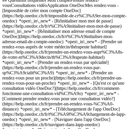
## Questions fréquentes Mon comptePrendre rendez-
vousConsultations vidéoApplication OneDocMes rendez-vous -
[Impossible de créer mon compte OneDoc]
(https://help.onedoc.ch/fr/impossible-de-cr%C3%A9er-mon-compte-
onedoc) *open\_in\_new* - [Réinitialiser mon mot de passe]
(https://help.onedoc.ch/fr/r%C3%A9initialiser-mon-mot-de-passe)
*open\_in\_new* - [Réinitialiser mon adresse email de compte
OneDoc](https://help.onedoc.ch/fr/r%C3%A9initialiser-mon-
adresse-email-de-compte-onedoc) *open\_in\_new*
- [Prendre un
rendez-vous auprès de votre médecin/thérapeute habituel]
(https://help.onedoc.ch/fr/prendre-un-rendez-vous-aupr%C3%A8s-
de-votre-m%C3%A9decin/th%C3%A9rapeute-habituel)
*open\_in\_new* - [Prendre un rendez-vous par spécialité]
(https://help.onedoc.ch/fr/prendre-un-rendez-vous-par-
sp%C3%A9cialit%C3%A9) *open\_in\_new* - [Prendre un
rendez-vous pour un proche](https://help.onedoc.ch/fr/prendre-un-
rendez-vous-pour-un-proche) *open\_in\_new*
- [Qu'est ce qu'une
consultation vidéo OneDoc?](https://help.onedoc.ch/fr/comment-
fonctionne-une-consultation-vid%C3%A9o) *open\_in\_new* -
[Comment prendre rendez-vous pour une consultation vidéo?]
(https://help.onedoc.ch/fr/prendre-un-rendez-vous-%C3%A0-
distance) *open\_in\_new*
- [Téléchargement de l'app OneDoc]
(https://help.onedoc.ch/fr/t%C3%A9l%C3%A9chargement-de-lapp-
onedoc) *open\_in\_new* - [Naviguer dans l'app OneDoc]
(https://help.onedoc.ch/fr/naviguer-dans-lapp-onedoc)