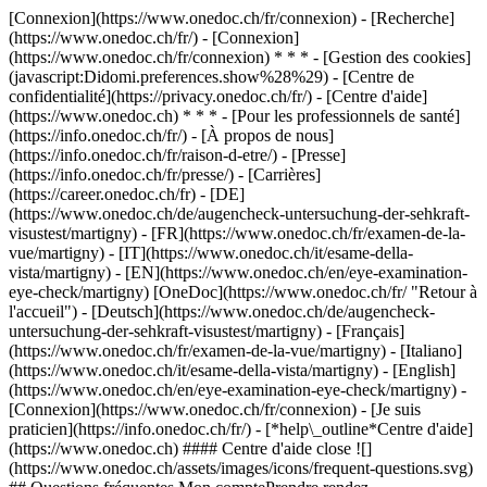
[Connexion](https://www.onedoc.ch/fr/connexion) - [Recherche]
(https://www.onedoc.ch/fr/) - [Connexion]
(https://www.onedoc.ch/fr/connexion) * * * - [Gestion des cookies]
(javascript:Didomi.preferences.show%28%29) - [Centre de
confidentialité](https://privacy.onedoc.ch/fr/) - [Centre d'aide]
(https://www.onedoc.ch) * * * - [Pour les professionnels de santé]
(https://info.onedoc.ch/fr/) - [À propos de nous]
(https://info.onedoc.ch/fr/raison-d-etre/) - [Presse]
(https://info.onedoc.ch/fr/presse/) - [Carrières]
(https://career.onedoc.ch/fr)
- [DE]
(https://www.onedoc.ch/de/augencheck-untersuchung-der-sehkraft-
visustest/martigny) - [FR](https://www.onedoc.ch/fr/examen-de-la-
vue/martigny) - [IT](https://www.onedoc.ch/it/esame-della-
vista/martigny) - [EN](https://www.onedoc.ch/en/eye-examination-
eye-check/martigny) [OneDoc](https://www.onedoc.ch/fr/ "Retour à
l'accueil") - [Deutsch](https://www.onedoc.ch/de/augencheck-
untersuchung-der-sehkraft-visustest/martigny) - [Français]
(https://www.onedoc.ch/fr/examen-de-la-vue/martigny) - [Italiano]
(https://www.onedoc.ch/it/esame-della-vista/martigny) - [English]
(https://www.onedoc.ch/en/eye-examination-eye-check/martigny)
-
[Connexion](https://www.onedoc.ch/fr/connexion) - [Je suis
praticien](https://info.onedoc.ch/fr/)
- [*help\_outline*Centre d'aide]
(https://www.onedoc.ch) #### Centre d'aide close ![]
(https://www.onedoc.ch/assets/images/icons/frequent-questions.svg)