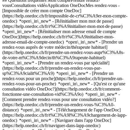
## Questions fréquentes Mon comptePrendre rendez-
vousConsultations vidéoApplication OneDocMes rendez-vous -
[Impossible de créer mon compte OneDoc]
(https://help.onedoc.ch/fr/impossible-de-cr%C3%A9er-mon-compte-
onedoc) *open\_in\_new* - [Réinitialiser mon mot de passe]
(https://help.onedoc.ch/fr/r%C3%A9initialiser-mon-mot-de-passe)
*open\_in\_new* - [Réinitialiser mon adresse email de compte
OneDoc](https://help.onedoc.ch/fr/r%C3%A9initialiser-mon-
adresse-email-de-compte-onedoc) *open\_in\_new*
- [Prendre un
rendez-vous auprès de votre médecin/thérapeute habituel]
(https://help.onedoc.ch/fr/prendre-un-rendez-vous-aupr%C3%A8s-
de-votre-m%C3%A9decin/th%C3%A9rapeute-habituel)
*open\_in\_new* - [Prendre un rendez-vous par spécialité]
(https://help.onedoc.ch/fr/prendre-un-rendez-vous-par-
sp%C3%A9cialit%C3%A9) *open\_in\_new* - [Prendre un
rendez-vous pour un proche](https://help.onedoc.ch/fr/prendre-un-
rendez-vous-pour-un-proche) *open\_in\_new*
- [Qu'est ce qu'une
consultation vidéo OneDoc?](https://help.onedoc.ch/fr/comment-
fonctionne-une-consultation-vid%C3%A9o) *open\_in\_new* -
[Comment prendre rendez-vous pour une consultation vidéo?]
(https://help.onedoc.ch/fr/prendre-un-rendez-vous-%C3%A0-
distance) *open\_in\_new*
- [Téléchargement de l'app OneDoc]
(https://help.onedoc.ch/fr/t%C3%A9l%C3%A9chargement-de-lapp-
onedoc) *open\_in\_new* - [Naviguer dans l'app OneDoc]
(https://help.onedoc.ch/fr/naviguer-dans-lapp-onedoc)