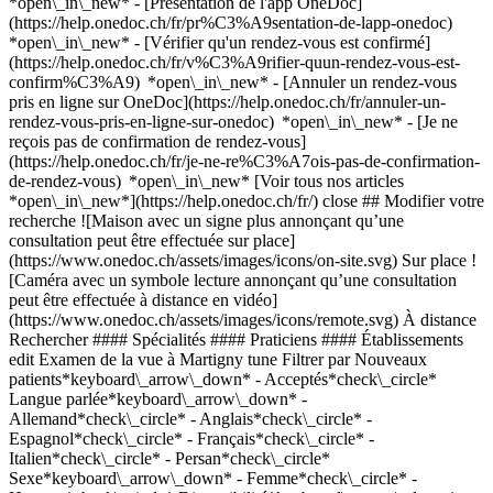
*open\_in\_new* - [Présentation de l'app OneDoc]
(https://help.onedoc.ch/fr/pr%C3%A9sentation-de-lapp-onedoc)
*open\_in\_new*
- [Vérifier qu'un rendez-vous est confirmé](https://help.onedoc.ch/fr/v%C3%A9rifier-quun-rendez-vous-est-confirm%C3%A9) *open\_in\_new* - [Annuler un rendez-vous pris en ligne sur OneDoc](https://help.onedoc.ch/fr/annuler-un-rendez-vous-pris-en-ligne-sur-onedoc) *open\_in\_new* - [Je ne reçois pas de confirmation de rendez-vous](https://help.onedoc.ch/fr/je-ne-re%C3%A7ois-pas-de-confirmation-de-rendez-vous) *open\_in\_new* [Voir tous nos articles *open\_in\_new*](https://help.onedoc.ch/fr/) close ## Modifier votre recherche ![Maison avec un signe plus annonçant qu’une consultation peut être effectuée sur place](https://www.onedoc.ch/assets/images/icons/on-site.svg) Sur place ![Caméra avec un symbole lecture annonçant qu’une consultation peut être effectuée à distance en vidéo](https://www.onedoc.ch/assets/images/icons/remote.svg) À distance Rechercher #### Spécialités #### Praticiens #### Établissements edit Examen de la vue à Martigny tune Filtrer par Nouveaux patients*keyboard\_arrow\_down* - Acceptés*check\_circle* Langue parlée*keyboard\_arrow\_down* - Allemand*check\_circle* - Anglais*check\_circle* - Espagnol*check\_circle* - Français*check\_circle* - Italien*check\_circle* - Persan*check\_circle* Sexe*keyboard\_arrow\_down* - Femme*check\_circle* - Homme*check\_circle* Disponibilité*keyboard\_arrow\_down* - Disponible aujourdhui*check\_circle* - Dans les 3 prochains jours*check\_circle* - Dans les 7 prochains jours*check\_circle* - Dans les 14 prochains jours*check\_circle* # __Examen de la vue__ à __Martigny__: prenez rendez-vous en ligne aujourd'hui ## 8 résultats à Martigny [![Dr. Belen Mallo Muniz, ophtalmologue à Martigny](https://assets.onedoc.ch/images/users/4ea354db78610a56b2cb9b71f3b701c9ec052ac566253ba9f35e275dbe3b932a-small.png "Dr. Belen Mallo Muniz, ophtalmologue à Martigny")](https://www.onedoc.ch/fr/ophtalmologue/martigny/pc4ea/dr-belen-mallo-muniz) ### [Dr. Belen Mallo Muniz](https://www.onedoc.ch/fr/ophtalmologue/martigny/pc4ea/dr-belen-mallo-muniz) ![Badge indiquant un profil vérifié](https://www.onedoc.ch/assets/images/icons/checkmark.svg) [Ophtalmologue](https://www.onedoc.ch/fr/ophtalmologue/martigny) [Clinique de l'Oeil - Martigny](https://www.onedoc.ch/fr/centre-medical/martigny/ebfgw/clinique-de-l-oeil-martigny) Rue de la Poste 5 1920 Martigny ![Icône patient avec un signe moins annonçant que le professionnel n’accepte pas de nouveaux patients](https://www.onedoc.ch/assets/images/icons/no-new-patients.svg)N'accepte pas de nouveaux patients [Réserver un RDV](https://www.onedoc.ch/fr/ophtalmologue/martigny/pc4ea/dr-belen-mallo-muniz) Expertises: Examen de la vue, [Cataracte](https://www.onedoc.ch/fr/cataracte/martigny), [Chirurgie de la cataracte](https://www.onedoc.ch/fr/chirurgie-de-la-cataracte/martigny), [Blépharoplastie | Chirurgie des paupières](https://www.onedoc.ch/fr/blepharoplastie-chirurgie-des-paupieres/martigny), [Champ visuel](https://www.onedoc.ch/fr/champ-visuel/martigny)Voir plus *chevron\_left* lun. 03 août *chevron\_right* Voir plus de rendez-vous *error\_outline* Une erreur s'est produite lors du chargement des disponibilités [Réessayer](https://www.onedoc.ch) Expertises: Examen de la vue, [Cataracte](https://www.onedoc.ch/fr/cataracte/martigny), [Chirurgie de la cataracte](https://www.onedoc.ch/fr/chirurgie-de-la-cataracte/martigny), [Blépharoplastie | Chirurgie des paupières](https://www.onedoc.ch/fr/blepharoplastie-chirurgie-des-paupieres/martigny), [Champ visuel](https://www.onedoc.ch/fr/champ-visuel/martigny)Voir plus [![McOptic Martigny, magasin d'optique à Martigny](https://assets.onedoc.ch/images/entities/44a62088ef35c2f26cab6a6ffe802916cac9cfb2b08a12675c5ebe9fae847de9-small.png "McOptic Martigny, magasin d'optique à Martigny")](https://www.onedoc.ch/fr/magasin-d-optique/martigny/e3dx/mcoptic-martigny) ### [McOptic Martigny](https://www.onedoc.ch/fr/magasin-d-optique/martigny/e3dx/mcoptic-martigny) ![Badge indiquant un profil vérifié](https://www.onedoc.ch/assets/images/icons/checkmark.svg) Magasin d'optique Avenue de la Gare 3 1920 Martigny ![Icône patient avec un signe plus annonçant que le professionnel accepte de nouveaux patients](https://www.onedoc.ch/assets/images/icons/new-patients.svg)Accepte les nouveaux patients [Réserver un RDV](https://www.onedoc.ch/fr/magasin-d-optique/martigny/e3dx/mcoptic-martigny) *chevron\_left* lun. 03 août *chevron\_right* Voir plus de rendez-vous *error\_outline* Une erreur s'est produite lors du chargement des disponibilités [Réessayer](https://www.onedoc.ch) [![Dr. Daniel Roquelaure, ophtalmologue à Martigny](https://assets.onedoc.ch/images/users/38eceafb999b939f92c085461fdb7575de7a39e116f6e904a9067a85b395bd31-small.png "Dr. Daniel Roquelaure, ophtalmologue à Martigny")](https://www.onedoc.ch/fr/ophtalmologue/martigny/pc0cd/dr-daniel-roquelaure) ### [Dr. Daniel Roquelaure](https://www.onedoc.ch/fr/ophtalmologue/martigny/pc0cd/dr-daniel-roquelaure) ![Badge indiquant un profil vérifié](https://www.onedoc.ch/assets/images/icons/checkmark.svg) [Ophtalmologue](https://www.onedoc.ch/fr/ophtalmologue/martigny) [CMC OPHTA LEMAN MARTIGNY](https://www.onedoc.ch/fr/cabinet-medical/martigny/e0qx/cmc-ophta-leman-martigny) Rue du Léman 18B 1920 Martigny ![Icône patient avec un signe plus annonçant que le professionnel accepte de nouveaux patients](https://www.onedoc.ch/assets/images/icons/new-patients.svg)Accepte les nouveaux patients [Réserver un RDV](https://www.onedoc.ch/fr/ophtalmologue/martigny/pc0cd/dr-daniel-roquelaure) Expertises: Examen de la vue, [Glaucome](https://www.onedoc.ch/fr/glaucome/martigny), [Cataracte](https://www.onedoc.ch/fr/cataracte/martigny), [Chirurgie de la cataracte](https://www.onedoc.ch/fr/chirurgie-de-la-cataracte/martigny), [Dépistage rétinopathie diabétique](https://www.onedoc.ch/fr/depistage-retinopathie-diabetique/martigny), [Chirurgie de la réfraction](https://www.onedoc.ch/fr/chirurgie-de-la-refraction/martigny), [Myopie](https://www.onedoc.ch/fr/myopie/martigny), [Hypermétropie](https://www.onedoc.ch/fr/hypermetropie/martigny), [Astigmatisme](https://www.onedoc.ch/fr/astigmatisme/martigny)Voir plus *chevron\_left* lun. 03 août *chevron\_right* Voir plus de rendez-vous *error\_outline* Une erreur s'est produite lors du chargement des disponibilités [Réessayer](https://www.onedoc.ch) Expertises: Examen de la vue, [Glaucome](https://www.onedoc.ch/fr/glaucome/martigny), [Cataracte](https://www.onedoc.ch/fr/cataracte/martigny), [Chirurgie de la cataracte](https://www.onedoc.ch/fr/chirurgie-de-la-cataracte/martigny), [Dépistage rétinopathie diabétique](https://www.onedoc.ch/fr/depistage-retinopathie-diabetique/martigny), [Chirurgie de la réfraction](https://www.onedoc.ch/fr/chirurgie-de-la-refraction/martigny), [Myopie](https://www.onedoc.ch/fr/myopie/martigny), [Hypermétropie](https://www.onedoc.ch/fr/hypermetropie/martigny), [Astigmatisme](https://www.onedoc.ch/fr/astigmatisme/martigny)Voir plus [![Visilab Martigny, magasin d'optique à Martigny](https://assets.onedoc.ch/images/entities/a8ee515c6bfa9f36452dace59bd40af79403e749f9d088cba65211cb377420ef-small.png "Visilab Martigny, magasin d'optique à Martigny")](https://www.onedoc.ch/fr/magasin-d-optique/martigny/ed5u/visilab-martigny) ### [Visilab Martigny](https://www.onedoc.ch/fr/magasin-d-optique/martigny/ed5u/visilab-martigny) ![Badge indiquant un profil vérifié](https://www.onedoc.ch/assets/images/icons/checkmark.svg) Magasin d'optique Avenue de la Gare 3 1920 Martigny ![Icône patient avec un signe plus annonçant que le professionnel accepte de nouveaux patients](https://www.onedoc.ch/assets/images/icons/new-patients.svg)Accepte les nouveaux patients [Réserver un RDV](https://www.onedoc.ch/fr/magasin-d-optique/martigny/ed5u/visilab-martigny) *chevron\_left* lun. 03 août *chevron\_right* Voir plus de rendez-vous *error\_outline* Une erreur s'est produite lors du chargement des disponibilités [Réessayer](https://www.onedoc.ch) [![Dr. Maryam Borhan, ophtalmologue à Martigny](https://assets.onedoc.ch/images/users/33622e83e1d0f8f923aa0efe4354e7ff505029fa54c61e353ab61faaafe1d57e-small.png "Dr. Maryam Borhan, ophtalmologue à Martigny")](https://www.onedoc.ch/fr/ophtalmologue/martigny/pb4xr/dr-maryam-borhan) ### [Dr. Maryam Borhan](https://www.onedoc.ch/fr/ophtalmologue/martigny/pb4xr/dr-maryam-borhan) ![Badge indiquant un profil vérifié](https://www.onedoc.ch/assets/images/icons/checkmark.svg) [Ophtalmologue](https://www.onedoc.ch/fr/ophtalmologue/martigny) Cabinet Médical Martigny Dre Maryam Borhan Place Centrale 2A 1920 Martigny ![Icône caméra avec un symbole lecture annonçant que le professionnel de santé propose des consultations vidéo](https://www.onedoc.ch/assets/images/icons/video-consultations.svg)Consultations vidéo disponibles ![Icône patient avec un signe plus annonçant que le professionnel accepte de nouveaux patients](https://www.onedoc.ch/assets/images/icons/new-patients.svg)Accepte les nouveaux patients [Réserver un RDV](https://www.onedoc.ch/fr/ophtalmologue/martigny/pb4xr/dr-maryam-borhan) Expertises: Examen de la vue, [Médecine morphologique et anti-âge](https://www.onedoc.ch/fr/medecine-morphologique-et-anti-age/martigny), [Blépharoplastie | Chirurgie des paupières](https://www.onedoc.ch/fr/blepharoplastie-chirurgie-des-paupieres/martigny), [Glaucome](https://www.onedoc.ch/fr/glaucome/martigny), [Dégénérescence Maculaire Liée à l'Âge | DMLA](https://www.onedoc.ch/fr/degenerescence-maculaire-liee-a-l-age-dmla/martigny), [Chirurgie de la myopie](https://www.onedoc.ch/fr/chirurgie-de-la-myopie/martigny), [Mésothérapie](https://www.onedoc.ch/fr/mesotherapie/martigny)Voir plus Expertises: Examen de la vue, [Médecine morphologique et anti-âge](https://www.onedoc.ch/fr/medecine-morphologique-et-anti-age/martigny), [Blépharoplastie | Chirurgie des paupières](https://www.onedoc.ch/fr/blepharoplastie-chirurgie-des-paupieres/m