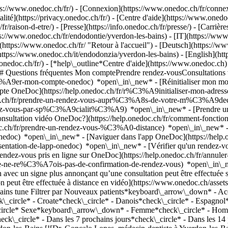
://www.onedoc.ch/fr/) - [Connexion](https://www.onedoc.ch/fr/connexi
té](https://privacy.onedoc.ch/fr/) - [Centre d'aide](https://www.onedoc.
fr/raison-d-etre/) - [Presse](https://info.onedoc.ch/fr/presse/) - [Carrière
s://www.onedoc.ch/fr/endodontie/yverdon-les-bains) - [IT](https://www
ttps://www.onedoc.ch/fr/ "Retour à l'accueil") - [Deutsch](https://ww
](https://www.onedoc.ch/it/endodonzia/yverdon-les-bains) - [English](h
.onedoc.ch/fr/)
- [*help\_outline*Centre d'aide](https://www.onedoc.ch) 
) ## Questions fréquentes Mon comptePrendre rendez-vousConsultation
%A9er-mon-compte-onedoc) *open\_in\_new* - [Réinitialiser mon mot 
ompte OneDoc](https://help.onedoc.ch/fr/r%C3%A9initialiser-mon-adr
onedoc.ch/fr/prendre-un-rendez-vous-aupr%C3%A8s-de-votre-m%C3%A9d
endez-vous-par-sp%C3%A9cialit%C3%A9) *open\_in\_new* - [Prendre un 
 consultation vidéo OneDoc?](https://help.onedoc.ch/fr/comment-fon
edoc.ch/fr/prendre-un-rendez-vous-%C3%A0-distance) *open\_in\_new*
oc) *open\_in\_new* - [Naviguer dans l'app OneDoc](https://help.o
9sentation-de-lapp-onedoc) *open\_in\_new*
- [Vérifier qu'un rendez-vous est confirmé](https://help.onedoc.ch/fr/v%C3%A9rifier-quun-rendez-vous-est-confirm%C3%A9) *open\_in\_new* - [Annuler un rendez-vous pris en ligne sur OneDoc](https://help.onedoc.ch/fr/annuler-un-rendez-vous-pris-en-ligne-sur-onedoc) *open\_in\_new* - [Je ne reçois pas de confirmation de rendez-vous](https://help.onedoc.ch/fr/je-ne-re%C3%A7ois-pas-de-confirmation-de-rendez-vous) *open\_in\_new* [Voir tous nos articles *open\_in\_new*](https://help.onedoc.ch/fr/) close ## Modifier votre recherche ![Maison avec un signe plus annonçant qu’une consultation peut être effectuée sur place](https://www.onedoc.ch/assets/images/icons/on-site.svg) Sur place ![Caméra avec un symbole lecture annonçant qu’une consultation peut être effectuée à distance en vidéo](https://www.onedoc.ch/assets/images/icons/remote.svg) À distance Rechercher #### Spécialités #### Praticiens #### Établissements edit Endodontie à Yverdon-les-Bains tune Filtrer par Nouveaux patients*keyboard\_arrow\_down* - Acceptés*check\_circle* Langue parlée*keyboard\_arrow\_down* - Allemand*check\_circle* - Anglais*check\_circle* - Bosniaque*check\_circle* - Croate*check\_circle* - Danois*check\_circle* - Espagnol*check\_circle* - Français*check\_circle* - Norvégien*check\_circle* - Portugais*check\_circle* - Serbe*check\_circle* - Suédois*check\_circle* Sexe*keyboard\_arrow\_down* - Femme*check\_circle* - Homme*check\_circle* Disponibilité*keyboard\_arrow\_down* - Disponible aujourdhui*check\_circle* - Dans les 3 prochains jours*check\_circle* - Dans les 7 prochains jours*check\_circle* - Dans les 14 prochains jours*check\_circle* # __Endodontie__ à __Yverdon-les-Bains__: prenez rendez-vous en ligne aujourd'hui ## 1 résultat à Yverdon-les-Bains [![Dr. Gonçalo Lopes, médecin-dentiste à Yverdon-les-Bains](https://assets.onedoc.ch/images/users/720ec6e19e550f93549bef8e6236b5ad04aeb7fb2a0c739990c5bf5b7df06d1f-small.png "Dr. Gonçalo Lopes, médecin-dentiste à Yverdon-les-Bains")](https://www.onedoc.ch/fr/medecin-dentiste/yverdon-les-bains/pcvwj/dr-goncalo-lopes) ### [Dr. Gonçalo Lopes](https://www.onedoc.ch/fr/medecin-dentiste/yverdon-les-bains/pcvwj/dr-goncalo-lopes) [Médecin-dentiste](https://www.onedoc.ch/fr/medecin-dentiste/yverdon-les-bains) [Proxident - Yverdon](https://www.onedoc.ch/fr/cabinet-dentaire/yverdon-les-bains/ebbfm/proxident-yverdon) Rue des Philosophes 31 1400 Yverdon-les-Bains ![Icône patient avec un signe plus annonçant que le professionnel accepte de nouveaux patients](https://www.onedoc.ch/assets/images/icons/new-patients.svg)Accepte les nouveaux patients [Réserver un RDV](https://www.onedoc.ch/fr/medecin-dentiste/yverdon-les-bains/pcvwj/dr-goncalo-lopes) Expertises: Endodontie, [Urgence dentaire](https://www.onedoc.ch/fr/urgence-dentaire/yverdon-les-bains), [Détartrage](https://www.onedoc.ch/fr/detartrage/yverdon-