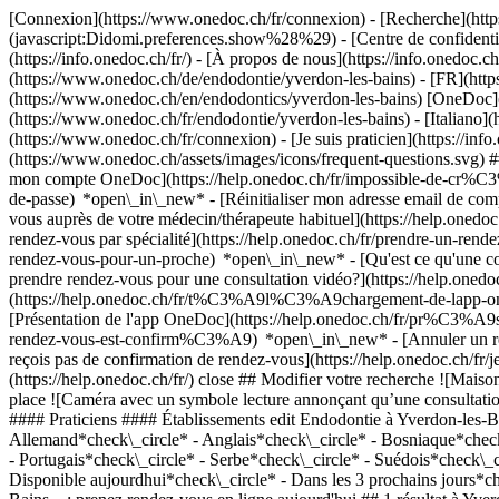
[Connexion](https://www.onedoc.ch/fr/connexion) - [Recherche](https
(javascript:Didomi.preferences.show%28%29) - [Centre de confidentiali
(https://info.onedoc.ch/fr/) - [À propos de nous](https://info.onedoc.ch/
(https://www.onedoc.ch/de/endodontie/yverdon-les-bains) - [FR](http
(https://www.onedoc.ch/en/endodontics/yverdon-les-bains) [OneDoc](h
(https://www.onedoc.ch/fr/endodontie/yverdon-les-bains) - [Italiano
(https://www.onedoc.ch/fr/connexion) - [Je suis praticien](https://info
(https://www.onedoc.ch/assets/images/icons/frequent-questions.svg
mon compte OneDoc](https://help.onedoc.ch/fr/impossible-de-cr%C3
de-passe) *open\_in\_new* - [Réinitialiser mon adresse email de c
vous auprès de votre médecin/thérapeute habituel](https://help.
rendez-vous par spécialité](https://help.onedoc.ch/fr/prendre-un-r
rendez-vous-pour-un-proche) *open\_in\_new*
- [Qu'est ce qu'une
prendre rendez-vous pour une consultation vidéo?](https://help.on
(https://help.onedoc.ch/fr/t%C3%A9l%C3%A9chargement-de-lapp-oned
[Présentation de l'app OneDoc](https://help.onedoc.ch/fr/pr%C3%A