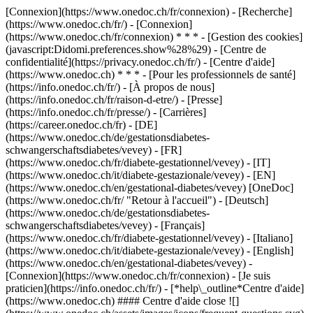
[Connexion](https://www.onedoc.ch/fr/connexion) - [Recherche]
(https://www.onedoc.ch/fr/) - [Connexion]
(https://www.onedoc.ch/fr/connexion) * * * - [Gestion des cookies]
(javascript:Didomi.preferences.show%28%29) - [Centre de
confidentialité](https://privacy.onedoc.ch/fr/) - [Centre d'aide]
(https://www.onedoc.ch) * * * - [Pour les professionnels de santé]
(https://info.onedoc.ch/fr/) - [À propos de nous]
(https://info.onedoc.ch/fr/raison-d-etre/) - [Presse]
(https://info.onedoc.ch/fr/presse/) - [Carrières]
(https://career.onedoc.ch/fr)
- [DE]
(https://www.onedoc.ch/de/gestationsdiabetes-
schwangerschaftsdiabetes/vevey) - [FR]
(https://www.onedoc.ch/fr/diabete-gestationnel/vevey) - [IT]
(https://www.onedoc.ch/it/diabete-gestazionale/vevey) - [EN]
(https://www.onedoc.ch/en/gestational-diabetes/vevey) [OneDoc]
(https://www.onedoc.ch/fr/ "Retour à l'accueil") - [Deutsch]
(https://www.onedoc.ch/de/gestationsdiabetes-
schwangerschaftsdiabetes/vevey) - [Français]
(https://www.onedoc.ch/fr/diabete-gestationnel/vevey) - [Italiano]
(https://www.onedoc.ch/it/diabete-gestazionale/vevey) - [English]
(https://www.onedoc.ch/en/gestational-diabetes/vevey)
-
[Connexion](https://www.onedoc.ch/fr/connexion) - [Je suis
praticien](https://info.onedoc.ch/fr/)
- [*help\_outline*Centre d'aide]
(https://www.onedoc.ch) #### Centre d'aide close ![]