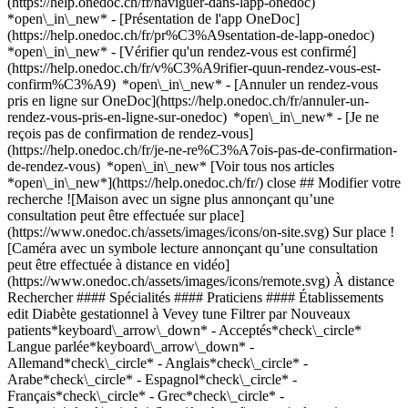
(https://help.onedoc.ch/fr/naviguer-dans-lapp-onedoc)
*open\_in\_new* - [Présentation de l'app OneDoc]
(https://help.onedoc.ch/fr/pr%C3%A9sentation-de-lapp-onedoc)
*open\_in\_new*
- [Vérifier qu'un rendez-vous est confirmé](https://help.onedoc.ch/fr/v%C3%A9rifier-quun-rendez-vous-est-confirm%C3%A9) *open\_in\_new* - [Annuler un rendez-vous pris en ligne sur OneDoc](https://help.onedoc.ch/fr/annuler-un-rendez-vous-pris-en-ligne-sur-onedoc) *open\_in\_new* - [Je ne reçois pas de confirmation de rendez-vous](https://help.onedoc.ch/fr/je-ne-re%C3%A7ois-pas-de-confirmation-de-rendez-vous) *open\_in\_new* [Voir tous nos articles *open\_in\_new*](https://help.onedoc.ch/fr/) close ## Modifier votre recherche ![Maison avec un signe plus annonçant qu’une consultation peut être effectuée sur place](https://www.onedoc.ch/assets/images/icons/on-site.svg) Sur place ![Caméra avec un symbole lecture annonçant qu’une consultation peut être effectuée à distance en vidéo](https://www.onedoc.ch/assets/images/icons/remote.svg) À distance Rechercher #### Spécialités #### Praticiens #### Établissements edit Diabète gestationnel à Vevey tune Filtrer par Nouveaux patients*keyboard\_arrow\_down* - Acceptés*check\_circle* Langue parlée*keyboard\_arrow\_down* - Allemand*check\_circle* - Anglais*check\_circle* - Arabe*check\_circle* - Espagnol*check\_circle* - Français*check\_circle* - Grec*check\_circle* - Portugais*check\_circle* Sexe*keyboard\_arrow\_down* - Femme*check\_circle* - Homme*check\_circle* Réseau*keyboard\_arrow\_down* - Medbase*check\_circle* Disponibilité*keyboard\_arrow\_down* - Disponible aujourdhui*check\_circle* - Dans les 3 prochains jours*check\_circle* - Dans les 7 prochains jours*check\_circle* - Dans les 14 prochains jours*check\_circle* # __Diabète gestationnel__ à __Vevey__: prenez rendez-vous en ligne aujourd'hui ## 1 résultat à Vevey [![Dr. Georgios Papadakis, endocrinologue / diabétologue à Vevey](https://assets.onedoc.ch/images/users/08586e396112b5a4ae89e50decc6e8c109eaa71f272eead307d9e9f4d93c8fba-small.png "Dr. Georgios Papadakis, endocrinologue / diabétologue à Vevey")](https://www.onedoc.ch/fr/endocrinologue-diabetologue/vevey/pcc0d/dr-georgios-papadakis) ### [Dr. Georgios Papadakis](https://www.onedoc.ch/fr/endocrinologue-diabetologue/vevey/pcc0d/dr-georgios-papadakis) ![Badge indiquant un profil vérifié](https://www.onedoc.ch/assets/images/icons/checkmark.svg) [Endocrinologue / diabétologue](https://www.onedoc.ch/fr/endocrinologue-diabetologue/vevey) [Medbase Vevey](https://www.onedoc.ch/fr/centre-medical/vevey/eqq5/medbase-vevey) Rue des Moulins 1 1800 Vevey ![Dr. Georgios Papadakis est affilié au réseau Medbase](https://assets.onedoc.ch/images/networks/logos/f5eeafeb3e2695f80dba6bfea4fc4a0c36c3323a83934f509b4377455dac4244-small.png) ![Icône patient avec un signe plus annonçant que le professionnel accepte de nouveaux patients](https://www.onedoc.ch/assets/images/icons/new-patients.svg)Accepte les nouveaux patients [Réserver un RDV](https://www.onedoc.ch/fr/endocrinologue-diabetologue/vevey/pcc0d/dr-georgios-papadakis) Expertises: Diabète gestationnel, [Diabète](https://www.onedoc.ch/fr/diabete/vevey), [Diabète type 2](https://www.onedoc.ch/fr/diabete-type-2/vevey), [Diabète type 1](https://www.onedoc.ch/fr/diabete-type-1/vevey), [Pompe à insuline](https://www.onedoc.ch/fr/pompe-a-insuline/vevey), [Hyperthyroïdie](https://www.onedoc.ch/fr/hyperthyroidie/vevey), [Hypothyroïdie](https://www.onedoc.ch/fr/hypothyroidie/vevey), [Goitre](https://www.onedoc.ch/fr/goitre/vevey), [Nodules thyroïdiens](https://www.onedoc.ch/fr/nodules-thyroidiens/vevey)Voir plus *chevron\_left* lun. 03 août *chevron\_right* Voir plus de rendez-vous *error\_outline* Une erreur s'est produite lors du chargement des disponibilités [Réessayer](https://www.onedoc.ch) Expertises: Diabète gestationnel, [Diabète](https://www.onedoc.ch/fr/diabete/vevey), [Diabète type 2](https://www.onedoc.ch/fr/diabete-type-2/vevey), [Diabète type 1](https://www.onedoc.ch/fr/diabete-type-1/vevey), [Pompe à insuline](https://www.onedoc.ch/fr/pompe-a-insuline/vevey), [Hyperthyroïdie](https://www.onedoc.ch/fr/hyperthyroidie/vevey), [Hypothyroïdie](https://www.onedoc.ch/fr/hypothyroidie/vevey), [Goitre](https://www.onedoc.ch/fr/goitre/vevey), [Nodules thyroïdiens](https://www.onedoc.ch/fr/nodules-thyroidiens/vevey)Voir plus ## __Diabète gestationnel__: d'autres spécialistes sont réservables en ligne dans les environs de __Vevey__ [![Mme Patricia Bernard-Grangier - Vouvry, infirmière à Vouvry](https://assets.onedoc.ch/images/users/6a74f2e6ad9f34e3df54d10b0ae5dd89cc977397ea44f0d4e471f20da281f0ff-small.png "Mme Patricia Bernard-Grangier - Vouvry, infirmière à Vouvry")](https://www.onedoc.ch/fr/infirmiere/vouvry/pcn61/patricia-bernard-grangier-vouvry) ### [Mme Patricia Bernard-Grangier - Vouvry](https://www.onedoc.ch/fr/infirmiere/vouvry/pcn61/patricia-bernard-grangier-vouvry) ![Badge indiquant un profil vérifié](https://www.onedoc.ch/assets/images/icons/checkmark.svg) [Infirmière](https://www.onedoc.ch/fr/infirmier/vouvry) Cabinet Bernard-Grangier Patricia Rue de la Grand-Vigne 6 1896 Vouvry ![Icône patient avec un signe plus annonçant que le professionnel accepte de nouveaux patients](https://www.onedoc.ch/assets/images/icons/new-patients.svg)Accepte les nouveaux patients [Réserver un RDV](https://www.onedoc.ch/fr/infirmiere/vouvry/pcn61/patricia-bernard-grangier-vouvry) Expertises:[Diabète gestationnel](https://www.onedoc.ch/fr/diabete-gestationnel/vouvry), [Diabète](https://www.onedoc.ch/fr/diabete/vouvry), [Diabète type 2](https://www.onedoc.ch/fr/diabete-type-2/vouvry), [Pompe à insuline](https://www.onedoc.ch/fr/pompe-a-insuline/vouvry), [Soin des pieds](https://www.onedoc.ch/fr/soin-des-pieds/vouvry), [Mesure de la glycémie](https://www.onedoc.ch/fr/mesure-de-la-glycemie/vouvry)Voir plus *chevron\_left* lun. 03 août *chevron\_right* Voir plus de rendez-vous *error\_outline* Une erreur s'est produite lors du chargement des disponibilités [Réessayer](https://www.onedoc.ch) Expertises:[Diabète gestationnel](https://www.onedoc.ch/fr/diabete-gestationnel/vouvry), [Diabète](https://www.onedoc.ch/fr/diabete/vouvry), [Diabète type 2](https://www.onedoc.ch/fr/diabete-type-2/vouvry), [Pompe à insuline](https://www.onedoc.ch/fr/pompe-a-insuline/vouvry), [Soin des pieds](https://www.onedoc.ch/fr/soin-des-pieds/vouvry), [Mesure de la glycémie](https://www.onedoc.ch/fr/mesure-de-la-glycemie/vouvry)Voir plus [![LaboMGD Lausanne St-François, laboratoire d'analyse à Lausanne](https://assets.onedoc.ch/images/entities/2900cccd21e5c8b97764861bbe7c21af0c4c884312f5fbc5637df996b7aeb75e-small.jpg "LaboMGD Lausanne St-François, laboratoire d'analyse à Lausanne")](https://www.onedoc.ch/fr/laboratoire-d-analyse/lausanne/e17m/labomgd-lausanne-st-francois) ### [LaboMGD Lausanne St-François](https://www.onedoc.ch/fr/laboratoire-d-analyse/lausanne/e17m/labomgd-lausanne-st-francois) ![Badge indiquant un profil vérifié](https://www.onedoc.ch/assets/images/icons/checkmark.svg) Laboratoire d'analyse Place Saint-François 6 1003 Lausanne ![Icône patient avec un signe plus annonçant que le professionnel accepte de nouveaux patients](https://www.onedoc.ch/assets/images/icons/new-patients.svg)Accepte les nouveaux patients [Réserver un RDV](https://www.onedoc.ch/fr/laboratoire-d-analyse/lausanne/e17m/labomgd-lausanne-st-francois) *chevron\_left* lun. 03 août *chevron\_right* Voir plus de rendez-vous *error\_outline* Une erreur s'est produite lors du chargement des disponibilités [Réessayer](https://www.onedoc.ch) [![Dr. Pierre Gueneau de Mussy, endocrinologue / diabétologue à Lausanne](https://assets.onedoc.ch/images/users/f0257213a3685268af487d264bf290f150457b274dcbc8dd0bbdba02b53ebfb9-small.jpg "Dr. Pierre Gueneau de Mussy, endocrinologue / diabétologue à Lausanne")](https://www.onedoc.ch/fr/endocrinologue-diabetologue/lausanne/pcr19/dr-pierre-gueneau-de-mussy) ### [Dr. Pierre Gueneau de Mussy](https://www.onedoc.ch/fr/endocrinologue-diabetologue/lausanne/pcr19/dr-pierre-gueneau-de-mussy) ![Badge indiquant un profil vérifié](https://www.onedoc.ch/assets/images/icons/checkmark.svg) [Endocrinologue / diabétologue](https://www.onedoc.ch/fr/endocrinologue-diabetologue/lausanne) Cabinet du Dr Pierre Gueneau de Mussy Avenue de Beaumont 9 1012 Lausanne ![Icône patient avec un signe plus annonçant que le professionnel accepte de nouveaux patients](https://www.onedoc.ch/assets/images/icons/new-patients.svg)Accepte les nouveaux patients [Réserver un RDV](https://www.onedoc.ch/fr/endocrinologue-diabetologue/lausanne/pcr19/dr-pierre-gueneau-de-mussy) Expertises:[Diabète gestationnel](https://www.onedoc.ch/fr/diabete-gestationnel/lausanne), [Diabète](https://www.onedoc.ch/fr/diabete/lausanne), [Diabète type 2](https://www.onedoc.ch/fr/diabete-type-2/lausanne), [Diabète type 1](https://www.onedoc.ch/fr/diabete-type-1/lausanne), [Pompe à insuline](https://www.onedoc.ch/fr/pompe-a-insuline/lausanne), [Hyperthyroïdie](https://www.onedoc.ch/fr/hyperthyroidie/lausanne), [Hypothyroïdie](https://www.onedoc.ch/fr/hypothyroidie/lausanne), [Goitre](https://www.onedoc.ch/fr/goitre/lausanne), [Nodules thyroïdiens](https://www.onedoc.ch/fr/nodules-thyroidiens/lausanne), [Bilan hormonal](https://www.onedoc.ch/fr/bilan-hormonal/lausanne), [Mesure de la glycémie](https://www.onedoc.ch/fr/mesure-de-la-glycemie/lausanne)Voir plus *chevron\_left* lun. 03 août *chevron\_right* Voir plus de rendez-vous *error\_outline* Une erreur s'est produite lors du chargement des disponibilités [Réessayer](https://www.onedoc.ch) Expertises:[Diabète gestationnel](https://www.onedoc.ch/fr/diabete-gestationnel/lausanne), [Diabète](https://www.onedoc.ch/fr/diabete/lausanne), [Diabète type 2](https://www.onedoc.ch/fr/diabete-type-2/lausanne), [Diabète type 1](https://www.onedoc.ch/fr/diabete-type-1/lausanne), [Pompe à insuline](https://www.onedoc.ch/fr/pompe-a-insuline/lausanne), [Hyperthyroïdie](https://www.onedoc.ch/fr/hyperthyroidie/lausanne), [Hypothyroïdie](https://www.onedoc.ch/fr/hypothyroidie/lausanne)