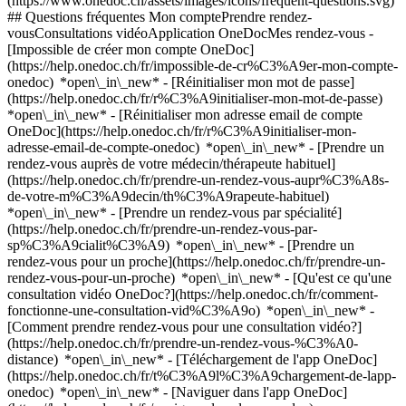
(https://www.onedoc.ch/assets/images/icons/frequent-questions.svg)
## Questions fréquentes Mon comptePrendre rendez-
vousConsultations vidéoApplication OneDocMes rendez-vous -
[Impossible de créer mon compte OneDoc]
(https://help.onedoc.ch/fr/impossible-de-cr%C3%A9er-mon-compte-
onedoc) *open\_in\_new* - [Réinitialiser mon mot de passe]
(https://help.onedoc.ch/fr/r%C3%A9initialiser-mon-mot-de-passe)
*open\_in\_new* - [Réinitialiser mon adresse email de compte
OneDoc](https://help.onedoc.ch/fr/r%C3%A9initialiser-mon-
adresse-email-de-compte-onedoc) *open\_in\_new*
- [Prendre un
rendez-vous auprès de votre médecin/thérapeute habituel]
(https://help.onedoc.ch/fr/prendre-un-rendez-vous-aupr%C3%A8s-
de-votre-m%C3%A9decin/th%C3%A9rapeute-habituel)
*open\_in\_new* - [Prendre un rendez-vous par spécialité]
(https://help.onedoc.ch/fr/prendre-un-rendez-vous-par-
sp%C3%A9cialit%C3%A9) *open\_in\_new* - [Prendre un
rendez-vous pour un proche](https://help.onedoc.ch/fr/prendre-un-
rendez-vous-pour-un-proche) *open\_in\_new*
- [Qu'est ce qu'une
consultation vidéo OneDoc?](https://help.onedoc.ch/fr/comment-
fonctionne-une-consultation-vid%C3%A9o) *open\_in\_new* -
[Comment prendre rendez-vous pour une consultation vidéo?]
(https://help.onedoc.ch/fr/prendre-un-rendez-vous-%C3%A0-
distance) *open\_in\_new*
- [Téléchargement de l'app OneDoc]
(https://help.onedoc.ch/fr/t%C3%A9l%C3%A9chargement-de-lapp-
onedoc) *open\_in\_new* - [Naviguer dans l'app OneDoc]