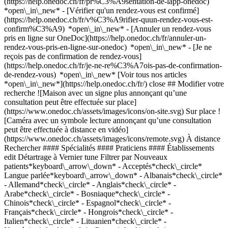
(https://help.onedoc.ch/fr/pr%C3%A9sentation-de-lapp-onedoc)
*open\_in\_new*
- [Vérifier qu'un rendez-vous est confirmé](https://help.onedoc.ch/fr/v%C3%A9rifier-quun-rendez-vous-est-confirm%C3%A9) *open\_in\_new* - [Annuler un rendez-vous pris en ligne sur OneDoc](https://help.onedoc.ch/fr/annuler-un-rendez-vous-pris-en-ligne-sur-onedoc) *open\_in\_new* - [Je ne reçois pas de confirmation de rendez-vous](https://help.onedoc.ch/fr/je-ne-re%C3%A7ois-pas-de-confirmation-de-rendez-vous) *open\_in\_new* [Voir tous nos articles *open\_in\_new*](https://help.onedoc.ch/fr/) close ## Modifier votre recherche ![Maison avec un signe plus annonçant qu’une consultation peut être effectuée sur place](https://www.onedoc.ch/assets/images/icons/on-site.svg) Sur place ![Caméra avec un symbole lecture annonçant qu’une consultation peut être effectuée à distance en vidéo](https://www.onedoc.ch/assets/images/icons/remote.svg) À distance Rechercher #### Spécialités #### Praticiens #### Établissements edit Détartrage à Vernier tune Filtrer par Nouveaux patients*keyboard\_arrow\_down* - Acceptés*check\_circle* Langue parlée*keyboard\_arrow\_down* - Albanais*check\_circle* - Allemand*check\_circle* - Anglais*check\_circle* - Arabe*check\_circle* - Bosniaque*check\_circle* - Chinois*check\_circle* - Espagnol*check\_circle* - Français*check\_circle* - Hongrois*check\_circle* - Italien*check\_circle* - Lituanien*check\_circle* - Norvégien*check\_circle* - Persan*check\_circle* - Polonais*check\_circle* - Portugais*check\_circle* - Roumain*check\_circle* - Russe*check\_circle* - Suédois*check\_circle* - Tagalog*check\_circle* - Tchèque*check\_circle* - Turc*check\_circle* - Vietnamien*check\_circle* Sexe*keyboard\_arrow\_down* - Femme*check\_circle* - Homme*check\_circle* Disponibilité*keyboard\_arrow\_down* - Disponible aujourdhui*check\_circle* - Dans les 3 prochains jours*check\_circle* - Dans les 7 prochains jours*check\_circle* - Dans les 14 prochains jours*check\_circle* # __Détartrage__ à __Vernier__: prenez rendez-vous en ligne aujourd'hui ## 6 résultats à Vernier [![Mme Raquel Lopes, hygiéniste dentaire à Vernier](https://assets.onedoc.ch/images/users/ab52c33e996b4d58ea9bc96dee2306b3fbc1bec1640438c3c75f4a4b3d9c18b6-small.png "Mme Raquel Lopes, hygiéniste dentaire à Vernier")](https://www.onedoc.ch/fr/hygieniste-dentaire/vernier/pcr6n/raquel-lopes) ### [Mme Raquel Lopes](https://www.onedoc.ch/fr/hygieniste-dentaire/vernier/pcr6n/raquel-lopes) ![Badge indiquant un profil vérifié](https://www.onedoc.ch/assets/images/icons/checkmark.svg) [Hygiéniste dentaire](https://www.onedoc.ch/fr/hygieniste-dentaire/vernier) [Summit Dental - Cabinet Dentaire du Quartier de l'Étang](https://www.onedoc.ch/fr/cabinet-dentaire/vernier/ebalq/summit-dental-cabinet-dentaire-du-quartier-de-l-etang) Avenue de l'Etang 71 1219 Vernier ![Icône patient avec un signe plus annonçant que le professionnel accepte de nouveaux patients](https://www.onedoc.ch/assets/images/icons/new-patients.svg)Accepte les nouveaux patients [Réserver un RDV](https://www.onedoc.ch/fr/hygieniste-dentaire/vernier/pcr6n/raquel-lopes) Expertises: Détartrage, [Blanchiment dentaire](https://www.onedoc.ch/fr/blanchiment-dentaire/vernier), [Hygiène dentaire pédiatrique](https://www.onedoc.ch/fr/hygiene-dentaire-pediatrique/vernier), [Bijou dentaire](https://www.onedoc.ch/fr/bijou-dentaire/vernier)Voir plus *chevron\_left* lun. 03 août *chevron\_right* Voir plus de rendez-vous *error\_outline* Une erreur s'est produite lors du chargement des disponibilités [Réessayer](https://www.onedoc.ch) Expertises: Détartrage, [Blanchiment dentaire](https://www.onedoc.ch/fr/blanchiment-dentaire/vernier), [Hygiène dentaire pédiatrique](https://www.onedoc.ch/fr/hygiene-dentaire-pediatrique/vernier), [Bijou dentaire](https://www.onedoc.ch/fr/bijou-dentaire/vernier)Voir plus [![Dr. Debra Yebio, médecin-dentiste à Vernier](https://assets.onedoc.ch/images/users/26636db27a2b8317063da988c0ba34e9896554a461e9812ae3aff8bb066e4a7a-small.jpg "Dr. Debra Yebio, médecin-dentiste à Vernier")](https://www.onedoc.ch/fr/medecin-dentiste/vernier/pcvab/dr-debra-yebio) ### [Dr. Debra Yebio](https://www.onedoc.ch/fr/medecin-dentiste/vernier/pcvab/dr-debra-yebio) [Médecin-dentiste](https://www.onedoc.ch/fr/medecin-dentiste/vernier) [Summit Dental - Cabinet Dentaire du Quartier de l'Étang](https://www.onedoc.ch/fr/cabinet-dentaire/vernier/ebalq/summit-dental-cabinet-dentaire-du-quartier-de-l-etang) Avenue de l'Etang 71 1219 Vernier ![Icône patient avec un signe plus annonçant que le professionnel accepte de nouveaux patients](https://www.onedoc.ch/assets/images/icons/new-patients.svg)Accepte les nouveaux patients [Réserver un RDV](https://www.onedoc.ch/fr/medecin-dentiste/vernier/pcvab/dr-debra-yebio) Expertises: Détartrage, [Urgence dentaire](https://www.onedoc.ch/fr/urgence-dentaire/vernier), [Carie](https://www.onedoc.ch/fr/carie/vernier), [Extraction dentaire | Dents de sagesse](https://www.onedoc.ch/fr/extraction-dentaire-dents-de-sagesse/vernier), [Infection dentaire | Rage de dents](https://www.onedoc.ch/fr/infection-dentaire-rage-de-dents/vernier), [Facette dentaire céramique | Veneer](https://www.onedoc.ch/fr/facette-dentaire-ceramique-veneer/vernier), [Implant dentaire](https://www.onedoc.ch/fr/implant-dentaire/vernier), [Pédodontie | Dentiste pédiatrique](https://www.onedoc.ch/fr/pedodontie-dentiste-pediatrique/vernier)Voir plus *chevron\_left* lun. 03 août *chevron\_right* Voir plus de rendez-vous *error\_outline* Une erreur s'est produite lors du chargement des disponibilités [Réessayer](https://www.onedoc.ch) Expertises: Détartrage, [Urgence dentaire](https://www.onedoc.ch/fr/urgence-dentaire/vernier), [Carie](https://www.onedoc.ch/fr/carie/vernier), [Extraction dentaire | Dents de sagesse](https://www.onedoc.ch/fr/extraction-dentaire-dents-de-sagesse/vernier), [Infection dentaire | Rage de dents](https://www.onedoc.ch/fr/infection-dentaire-rage-de-dents/vernier), [Facette dentaire céramique | Veneer](https://www.onedoc.ch/fr/facette-dentaire-ceramique-veneer/vernier), [Implant dentaire](https://www.onedoc.ch/fr/implant-dentaire/vernier), [Pédodontie | Dentiste pédiatrique](https://www.onedoc.ch/fr/pedodontie-dentiste-pediatrique/vernier)Voir plus [![Dr. Meyrem Sert, médecin-dentiste à Vernier](https://assets.onedoc.ch/images/users/5b8f13630a5da414bb2f00bb6f5e37b1194a4c08a88c892c1099042cb73363b8-small.jpg "Dr. Meyrem Sert, médecin-dentiste à Vernier")](https://www.onedoc.ch/fr/medecin-dentiste/vernier/pcy0o/dr-meyrem-sert) ### [Dr. Meyrem Sert](https://www.onedoc.ch/fr/medecin-dentiste/vernier/pcy0o/dr-meyrem-sert) ![Badge indiquant un profil vérifié](https://www.onedoc.ch/assets/images/icons/checkmark.svg) [Médecin-dentiste](https://www.onedoc.ch/fr/medecin-dentiste/vernier) [Clinique Dentaire Colorire](https://www.onedoc.ch/fr/cabinet-dentaire/vernier/ebdl7/clinique-dentaire-colorire) Route de Vernier 113 1219 Vernier ![Icône patient avec un signe plus annonçant que le professionnel accepte de nouveaux patients](https://www.onedoc.ch/assets/images/icons/new-patients.svg)Accepte les nouveaux patients [Réserver un RDV](https://www.onedoc.ch/fr/medecin-dentiste/vernier/pcy0o/dr-meyrem-sert) Expertises: Détartrage, [Pédodontie | Dentiste pédiatrique](https://www.onedoc.ch/fr/pedodontie-dentiste-pediatrique/vernier), [Carie](https://www.onedoc.ch/fr/carie/vernier), [Prophylaxie](https://www.onedoc.ch/fr/prophylaxie/vernier), [Abcès dentaire](https://www.onedoc.ch/fr/abces-dentaire/vernier), [Infection dentaire | Rage de dents](https://www.onedoc.ch/fr/infection-dentaire-rage-de-dents/vernier), [Radiographie](https://www.onedoc.ch/fr/radiographie/vernier), [Urgence dentaire](https://www.onedoc.ch/fr/urgence-dentaire/vernier)Voir plus *chevron\_left* lun. 03 août *chevron\_right* Voir plus de rendez-vous *error\_outline* Une erreur s'est produite lors du chargement des disponibilités [Réessayer](https://www.onedoc.ch) Expertises: Détartrage, [Pédodontie | Dentiste pédiatrique](https://www.onedoc.ch/fr/pedodontie-dentiste-pediatrique/vernier), [Carie](https://www.onedoc.ch/fr/carie/vernier), [Prophylaxie](https://www.onedoc.ch/fr/prophylaxie/vernier), [Abcès dentaire](https://www.onedoc.ch/fr/abces-dentaire/vernier), [Infection dentaire | Rage de dents](https://www.onedoc.ch/fr/infection-dentaire-rage-de-dents/vernier), [Radiographie](https://www.onedoc.ch/fr/radiographie/vernier), [Urgence dentaire](https://www.onedoc.ch/fr/urgence-dentaire/vernier)Voir plus [![Dr. David Cornish, médecin-dentiste à Vernier](https://assets.onedoc.ch/images/users/78d19bc1f36d955eb4dc7b2ed055a25ceb94430b037798b94aabfa6ab7ef98bc-small.png "Dr. David Cornish, médecin-dentiste à Vernier")](https://www.onedoc.ch/fr/medecin-dentiste/vernier/pcr6m/dr-david-cornish) ### [Dr. David Cornish](https://www.onedoc.ch/fr/medecin-dentiste/vernier/pcr6m/dr-david-cornish) ![Badge indiquant un profil vérifié](https://www.onedoc.ch/assets/images/icons/checkmark.svg) [Médecin-dentiste](https://www.onedoc.ch/fr/medecin-dentiste/vernier) [Summit Dental - Cabinet Dentaire du Quartier de l'Étang](https://www.onedoc.ch/fr/cabinet-dentaire/vernier/ebalq/summit-dental-cabinet-dentaire-du-quartier-de-l-etang) Avenue de l'Etang 71 1219 Vernier ![Icône patient avec un signe plus annonçant que le professionnel accepte de nouveaux patients](https://www.onedoc.ch/assets/images/icons/new-patients.svg)Accepte les nouveaux patients [Réserver un RDV](https://www.onedoc.ch/fr/medecin-dentiste/vernier/pcr6m/dr-david-cornish) Expertises: Détartrage, [Urgence dentaire](https://www.onedoc.ch/fr/urgence-dentaire/vernier), [Carie](https://www.onedoc.ch/fr/carie/vernier), [Extraction dentaire | Dents de sagesse](https://www.onedoc.ch/fr/extraction-dentaire-dents-de-sagesse/vernier), [Infection dentaire | Rage de dents](https://www.onedoc.ch/fr/infection-dentaire-rage-de-dents/vernier), [Facette dentaire céramique | Veneer](https://www.onedoc.ch/fr/facette-denta