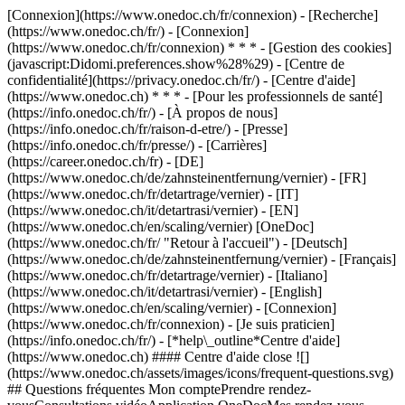
[Connexion](https://www.onedoc.ch/fr/connexion) - [Recherche]
(https://www.onedoc.ch/fr/) - [Connexion]
(https://www.onedoc.ch/fr/connexion) * * * - [Gestion des cookies]
(javascript:Didomi.preferences.show%28%29) - [Centre de
confidentialité](https://privacy.onedoc.ch/fr/) - [Centre d'aide]
(https://www.onedoc.ch) * * * - [Pour les professionnels de santé]
(https://info.onedoc.ch/fr/) - [À propos de nous]
(https://info.onedoc.ch/fr/raison-d-etre/) - [Presse]
(https://info.onedoc.ch/fr/presse/) - [Carrières]
(https://career.onedoc.ch/fr)
- [DE]
(https://www.onedoc.ch/de/zahnsteinentfernung/vernier) - [FR]
(https://www.onedoc.ch/fr/detartrage/vernier) - [IT]
(https://www.onedoc.ch/it/detartrasi/vernier) - [EN]
(https://www.onedoc.ch/en/scaling/vernier) [OneDoc]
(https://www.onedoc.ch/fr/ "Retour à l'accueil") - [Deutsch]
(https://www.onedoc.ch/de/zahnsteinentfernung/vernier) - [Français]
(https://www.onedoc.ch/fr/detartrage/vernier) - [Italiano]
(https://www.onedoc.ch/it/detartrasi/vernier) - [English]
(https://www.onedoc.ch/en/scaling/vernier)
- [Connexion]
(https://www.onedoc.ch/fr/connexion) - [Je suis praticien]
(https://info.onedoc.ch/fr/)
- [*help\_outline*Centre d'aide]
(https://www.onedoc.ch) #### Centre d'aide close ![]
(https://www.onedoc.ch/assets/images/icons/frequent-questions.svg)
## Questions fréquentes Mon comptePrendre rendez-