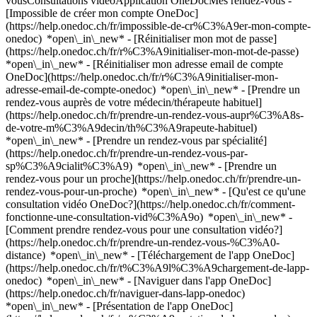
vousConsultations vidéoApplication OneDocMes rendez-vous -
[Impossible de créer mon compte OneDoc]
(https://help.onedoc.ch/fr/impossible-de-cr%C3%A9er-mon-compte-
onedoc) *open\_in\_new* - [Réinitialiser mon mot de passe]
(https://help.onedoc.ch/fr/r%C3%A9initialiser-mon-mot-de-passe)
*open\_in\_new* - [Réinitialiser mon adresse email de compte
OneDoc](https://help.onedoc.ch/fr/r%C3%A9initialiser-mon-
adresse-email-de-compte-onedoc) *open\_in\_new*
- [Prendre un
rendez-vous auprès de votre médecin/thérapeute habituel]
(https://help.onedoc.ch/fr/prendre-un-rendez-vous-aupr%C3%A8s-
de-votre-m%C3%A9decin/th%C3%A9rapeute-habituel)
*open\_in\_new* - [Prendre un rendez-vous par spécialité]
(https://help.onedoc.ch/fr/prendre-un-rendez-vous-par-
sp%C3%A9cialit%C3%A9) *open\_in\_new* - [Prendre un
rendez-vous pour un proche](https://help.onedoc.ch/fr/prendre-un-
rendez-vous-pour-un-proche) *open\_in\_new*
- [Qu'est ce qu'une
consultation vidéo OneDoc?](https://help.onedoc.ch/fr/comment-
fonctionne-une-consultation-vid%C3%A9o) *open\_in\_new* -
[Comment prendre rendez-vous pour une consultation vidéo?]
(https://help.onedoc.ch/fr/prendre-un-rendez-vous-%C3%A0-
distance) *open\_in\_new*
- [Téléchargement de l'app OneDoc]
(https://help.onedoc.ch/fr/t%C3%A9l%C3%A9chargement-de-lapp-
onedoc) *open\_in\_new* - [Naviguer dans l'app OneDoc]
(https://help.onedoc.ch/fr/naviguer-dans-lapp-onedoc)
*open\_in\_new* - [Présentation de l'app OneDoc]