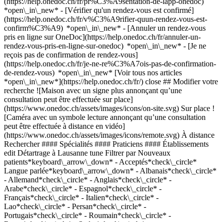
(https://help.onedoc.ch/fr/pr%C3%A9sentation-de-lapp-onedoc)
*open\_in\_new*
- [Vérifier qu'un rendez-vous est confirmé](https://help.onedoc.ch/fr/v%C3%A9rifier-quun-rendez-vous-est-confirm%C3%A9) *open\_in\_new* - [Annuler un rendez-vous pris en ligne sur OneDoc](https://help.onedoc.ch/fr/annuler-un-rendez-vous-pris-en-ligne-sur-onedoc) *open\_in\_new* - [Je ne reçois pas de confirmation de rendez-vous](https://help.onedoc.ch/fr/je-ne-re%C3%A7ois-pas-de-confirmation-de-rendez-vous) *open\_in\_new* [Voir tous nos articles *open\_in\_new*](https://help.onedoc.ch/fr/) close ## Modifier votre recherche ![Maison avec un signe plus annonçant qu’une consultation peut être effectuée sur place](https://www.onedoc.ch/assets/images/icons/on-site.svg) Sur place ![Caméra avec un symbole lecture annonçant qu’une consultation peut être effectuée à distance en vidéo](https://www.onedoc.ch/assets/images/icons/remote.svg) À distance Rechercher #### Spécialités #### Praticiens #### Établissements edit Détartrage à Lausanne tune Filtrer par Nouveaux patients*keyboard\_arrow\_down* - Acceptés*check\_circle* Langue parlée*keyboard\_arrow\_down* - Albanais*check\_circle* - Allemand*check\_circle* - Anglais*check\_circle* - Arabe*check\_circle* - Espagnol*check\_circle* - Français*check\_circle* - Italien*check\_circle* - Lao*check\_circle* - Persan*check\_circle* - Portugais*check\_circle* - Roumain*check\_circle* - Russe*check\_circle* - Serbe*check\_circle* - Suédois*check\_circle* - Thaï*check\_circle* - Ukrainien*check\_circle* Sexe*keyboard\_arrow\_down* - Femme*check\_circle* - Homme*check\_circle* Disponibilité*keyboard\_arrow\_down* - Disponible aujourdhui*check\_circle* - Dans les 3 prochains jours*check\_circle* - Dans les 7 prochains jours*check\_circle* - Dans les 14 prochains jours*check\_circle* # __Détartrage__ à __Lausanne__: prenez rendez-vous en ligne aujourd'hui ## 39 résultats à Lausanne [![Mme Vanessa Künzler, hygiéniste dentaire à Lausanne](https://assets.onedoc.ch/images/users/531dcd5579477bd9958f7d76322931179f610f4b08f7ba6f3d95741f71e66d62-small.jpg "Mme Vanessa Künzler, hygiéniste dentaire à Lausanne")](https://www.onedoc.ch/fr/hygieniste-dentaire/lausanne/pcn6v/vanessa-kunzler) ### [Mme Vanessa Künzler](https://www.onedoc.ch/fr/hygieniste-dentaire/lausanne/pcn6v/vanessa-kunzler) ![Badge indiquant un profil vérifié](https://www.onedoc.ch/assets/images/icons/checkmark.svg) [Hygiéniste dentaire](https://www.onedoc.ch/fr/hygieniste-dentaire/lausanne) Cabinet Künzler Rue de la Grotte 5 1003 Lausanne ![Icône patient avec un signe plus annonçant que le professionnel accepte de nouveaux patients](https://www.onedoc.ch/assets/images/icons/new-patients.svg)Accepte les nouveaux patients [Réserver un RDV](https://www.onedoc.ch/fr/hygieniste-dentaire/lausanne/pcn6v/vanessa-kunzler) Expertises: Détartrage, [Blanchiment dentaire](https://www.onedoc.ch/fr/blanchiment-dentaire/lausanne), [Bijou dentaire](https://www.onedoc.ch/fr/bijou-dentaire/lausanne), [Polissage dentaire](https://www.onedoc.ch/fr/polissage-dentaire/lausanne), [Hygiène dentaire pédiatrique](https://www.onedoc.ch/fr/hygiene-dentaire-pediatrique/lausanne)Voir plus *chevron\_left* mar. 04 août *chevron\_right* Voir plus de rendez-vous *error\_outline* Une erreur s'est produite lors du chargement des disponibilités [Réessayer](https://www.onedoc.ch) Expertises: Détartrage, [Blanchiment dentaire](https://www.onedoc.ch/fr/blanchiment-dentaire/lausanne), [Bijou dentaire](https://www.onedoc.ch/fr/bijou-dentaire/lausanne), [Polissage dentaire](https://www.onedoc.ch/fr/polissage-dentaire/lausanne), [Hygiène dentaire pédiatrique](https://www.onedoc.ch/fr/hygiene-dentaire-pediatrique/lausanne)Voir plus [![Dr. Alix Hatoum, médecin-dentiste à Lausanne](https://assets.onedoc.ch/images/users/7a6ff5f770dcb457a81df42bb564dde550a474bc57b920d0ca94882ff02a3d21-small.jpg "Dr. Alix Hatoum, médecin-dentiste à Lausanne")](https://www.onedoc.ch/fr/medecin-dentiste/lausanne/pp67/dr-alix-hatoum) ### [Dr. Alix Hatoum](https://www.onedoc.ch/fr/medecin-dentiste/lausanne/pp67/dr-alix-hatoum) ![Badge indiquant un profil vérifié](https://www.onedoc.ch/assets/images/icons/checkmark.svg) [Médecin-dentiste](https://www.onedoc.ch/fr/medecin-dentiste/lausanne) Cabinet dentaire Alix Hatoum Rue de Bourg 43 1003 Lausanne ![Icône patient avec un signe plus annonçant que le professionnel accepte de nouveaux patients](https://www.onedoc.ch/assets/images/icons/new-patients.svg)Accepte les nouveaux patients [Réserver un RDV](https://www.onedoc.ch/fr/medecin-dentiste/lausanne/pp67/dr-alix-hatoum) Expertises: Détartrage, [Implant dentaire](https://www.onedoc.ch/fr/implant-dentaire/lausanne), [Prothèse dentaire | Stellite dentaire](https://www.onedoc.ch/fr/prothese-dentaire-stellite-dentaire/lausanne)Voir plus *chevron\_left* mar. 04 août *chevron\_right* Voir plus de rendez-vous *error\_outline* Une erreur s'est produite lors du chargement des disponibilités [Réessayer](https://www.onedoc.ch) Expertises: Détartrage, [Implant dentaire](https://www.onedoc.ch/fr/implant-dentaire/lausanne), [Prothèse dentaire | Stellite dentaire](https://www.onedoc.ch/fr/prothese-dentaire-stellite-dentaire/lausanne)Voir plus [![Mme Eva Humair, hygiéniste dentaire à Lausanne](https://assets.onedoc.ch/images/users/07de7ce27c51f85e51f3dff5150f2008241fcc5212742ed9c66810efe996ed81-small.png "Mme Eva Humair, hygiéniste dentaire à Lausanne")](https://www.onedoc.ch/fr/hygieniste-dentaire/lausanne/pcqkh/eva-humair) ### [Mme Eva Humair](https://www.onedoc.ch/fr/hygieniste-dentaire/lausanne/pcqkh/eva-humair) ![Badge indiquant un profil vérifié](https://www.onedoc.ch/assets/images/icons/checkmark.svg) [Hygiéniste dentaire](https://www.onedoc.ch/fr/hygieniste-dentaire/lausanne) [Adent - Lausanne Blécherette](https://www.onedoc.ch/fr/cabinet-dentaire/lausanne/e9x1/adent-lausanne-blecherette) Route de Châtelard 54B 1018 Lausanne ![Icône patient avec un signe plus annonçant que le professionnel accepte de nouveaux patients](https://www.onedoc.ch/assets/images/icons/new-patients.svg)Accepte les nouveaux patients [Réserver un RDV](https://www.onedoc.ch/fr/hygieniste-dentaire/lausanne/pcqkh/eva-humair) Expertises: Détartrage, [Blanchiment dentaire](https://www.onedoc.ch/fr/blanchiment-dentaire/lausanne), [Bijou dentaire](https://www.onedoc.ch/fr/bijou-dentaire/lausanne), [Gingivite](https://www.onedoc.ch/fr/gingivite/lausanne), [Polissage dentaire](https://www.onedoc.ch/fr/polissage-dentaire/lausanne), [Hygiène dentaire pédiatrique](https://www.onedoc.ch/fr/hygiene-dentaire-pediatrique/lausanne)Voir plus *chevron\_left* mar. 04 août *chevron\_right* Voir plus de rendez-vous *error\_outline* Une erreur s'est produite lors du chargement des disponibilités [Réessayer](https://www.onedoc.ch) Expertises: Détartrage, [Blanchiment dentaire](https://www.onedoc.ch/fr/blanchiment-dentaire/lausanne), [Bijou dentaire](https://www.onedoc.ch/fr/bijou-dentaire/lausanne), [Gingivite](https://www.onedoc.ch/fr/gingivite/lausanne), [Polissage dentaire](https://www.onedoc.ch/fr/polissage-dentaire/lausanne), [Hygiène dentaire pédiatrique](https://www.onedoc.ch/fr/hygiene-dentaire-pediatrique/lausanne)Voir plus [![Mme Valdete Hoxha, hygiéniste dentaire à Lausanne](https://assets.onedoc.ch/images/users/edc4c977f941b21121074e6a7488111a0f7db84fe1bcb507309122b79741bfc6-small.jpg "Mme Valdete Hoxha, hygiéniste dentaire à Lausanne")](https://www.onedoc.ch/fr/hygieniste-dentaire/lausanne/pcm8u/valdete-hoxha) ### [Mme Valdete Hoxha](https://www.onedoc.ch/fr/hygieniste-dentaire/lausanne/pcm8u/valdete-hoxha) ![Badge indiquant un profil vérifié](https://www.onedoc.ch/assets/images/icons/checkmark.svg) [Hygiéniste dentaire](https://www.onedoc.ch/fr/hygieniste-dentaire/lausanne) Dental Beaulieu Rue Ecole-de-Commerce 3 1004 Lausanne ![Icône patient avec un signe plus annonçant que le professionnel accepte de nouveaux patients](https://www.onedoc.ch/assets/images/icons/new-patients.svg)Accepte les nouveaux patients [Réserver un RDV](https://www.onedoc.ch/fr/hygieniste-dentaire/lausanne/pcm8u/valdete-hoxha) Expertises: Détartrage, [Blanchiment dentaire](https://www.onedoc.ch/fr/blanchiment-dentaire/lausanne), [Bijou dentaire](https://www.onedoc.ch/fr/bijou-dentaire/lausanne), [Polissage dentaire](https://www.onedoc.ch/fr/polissage-dentaire/lausanne), [Parodontologie | Soin des gencives | Déchaussement des dents](https://www.onedoc.ch/fr/parodontologie-soin-des-gencives-dechaussement-des-dents/lausanne), [Hygiène dentaire pédiatrique](https://www.onedoc.ch/fr/hygiene-dentaire-pediatrique/lausanne)Voir plus *chevron\_left* mar. 04 août *chevron\_right* Voir plus de rendez-vous *error\_outline* Une erreur s'est produite lors du chargement des disponibilités [Réessayer](https://www.onedoc.ch) Expertises: Détartrage, [Blanchiment dentaire](https://www.onedoc.ch/fr/blanchiment-dentaire/lausanne), [Bijou dentaire](https://www.onedoc.ch/fr/bijou-dentaire/lausanne), [Polissage dentaire](https://www.onedoc.ch/fr/polissage-dentaire/lausanne), [Parodontologie | Soin des gencives | Déchaussement des dents](https://www.onedoc.ch/fr/parodontologie-soin-des-gencives-dechaussement-des-dents/lausanne), [Hygiène dentaire pédiatrique](https://www.onedoc.ch/fr/hygiene-dentaire-pediatrique/lausanne)Voir plus [![Mme Christelle Germanier, hygiéniste dentaire à Lausanne](https://assets.onedoc.ch/images/users/f111eb3115cf4e84b3685f5b114cf41e42d075853662bbe9204bf9f5282ddbba-small.png "Mme Christelle Germanier, hygiéniste dentaire à Lausanne")](https://www.onedoc.ch/fr/hygieniste-dentaire/lausanne/pcnub/christelle-germanier) ### [Mme Christelle Germanier](https://www.onedoc.ch/fr/hygieniste-dentaire/lausanne/pcnub/christelle-germanier) ![Badge indiquant un profil vérifié](https://www.onedoc.ch/assets/images/icons/checkmark.svg) [Hygiéniste dentaire](https://www.onedoc.ch/fr/hygieniste-dentaire/lausanne) [Adent - Centre dentaire de Saint-François](https://www.onedoc.ch/