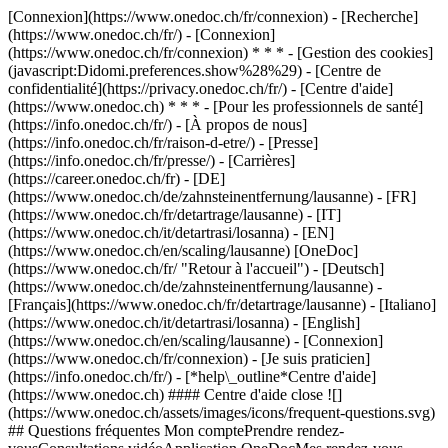
[Connexion](https://www.onedoc.ch/fr/connexion) - [Recherche]
(https://www.onedoc.ch/fr/) - [Connexion]
(https://www.onedoc.ch/fr/connexion) * * * - [Gestion des cookies]
(javascript:Didomi.preferences.show%28%29) - [Centre de
confidentialité](https://privacy.onedoc.ch/fr/) - [Centre d'aide]
(https://www.onedoc.ch) * * * - [Pour les professionnels de santé]
(https://info.onedoc.ch/fr/) - [À propos de nous]
(https://info.onedoc.ch/fr/raison-d-etre/) - [Presse]
(https://info.onedoc.ch/fr/presse/) - [Carrières]
(https://career.onedoc.ch/fr)
- [DE]
(https://www.onedoc.ch/de/zahnsteinentfernung/lausanne) - [FR]
(https://www.onedoc.ch/fr/detartrage/lausanne) - [IT]
(https://www.onedoc.ch/it/detartrasi/losanna) - [EN]
(https://www.onedoc.ch/en/scaling/lausanne) [OneDoc]
(https://www.onedoc.ch/fr/ "Retour à l'accueil") - [Deutsch]
(https://www.onedoc.ch/de/zahnsteinentfernung/lausanne) -
[Français](https://www.onedoc.ch/fr/detartrage/lausanne) - [Italiano]
(https://www.onedoc.ch/it/detartrasi/losanna) - [English]
(https://www.onedoc.ch/en/scaling/lausanne)
- [Connexion]
(https://www.onedoc.ch/fr/connexion) - [Je suis praticien]
(https://info.onedoc.ch/fr/)
- [*help\_outline*Centre d'aide]
(https://www.onedoc.ch) #### Centre d'aide close ![]
(https://www.onedoc.ch/assets/images/icons/frequent-questions.svg)
## Questions fréquentes Mon comptePrendre rendez-