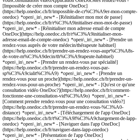
vousConsultations vidéoApplication OneDocMes rendez-vous -
[Impossible de créer mon compte OneDoc]
(https://help.onedoc.ch/fr/impossible-de-cr%C3%A9er-mon-compte-
onedoc) *open\_in\_new* - [Réinitialiser mon mot de passe]
(https://help.onedoc.ch/fr/r%C3%A9initialiser-mon-mot-de-passe)
*open\_in\_new* - [Réinitialiser mon adresse email de compte
OneDoc](https://help.onedoc.ch/fr/r%C3%A9initialiser-mon-
adresse-email-de-compte-onedoc) *open\_in\_new*
- [Prendre un
rendez-vous auprès de votre médecin/thérapeute habituel]
(https://help.onedoc.ch/fr/prendre-un-rendez-vous-aupr%C3%A8s-
de-votre-m%C3%A9decin/th%C3%A9rapeute-habituel)
*open\_in\_new* - [Prendre un rendez-vous par spécialité]
(https://help.onedoc.ch/fr/prendre-un-rendez-vous-par-
sp%C3%A9cialit%C3%A9) *open\_in\_new* - [Prendre un
rendez-vous pour un proche](https://help.onedoc.ch/fr/prendre-un-
rendez-vous-pour-un-proche) *open\_in\_new*
- [Qu'est ce qu'une
consultation vidéo OneDoc?](https://help.onedoc.ch/fr/comment-
fonctionne-une-consultation-vid%C3%A9o) *open\_in\_new* -
[Comment prendre rendez-vous pour une consultation vidéo?]
(https://help.onedoc.ch/fr/prendre-un-rendez-vous-%C3%A0-
distance) *open\_in\_new*
- [Téléchargement de l'app OneDoc]
(https://help.onedoc.ch/fr/t%C3%A9l%C3%A9chargement-de-lapp-
onedoc) *open\_in\_new* - [Naviguer dans l'app OneDoc]
(https://help.onedoc.ch/fr/naviguer-dans-lapp-onedoc)
*open\_in\_new* - [Présentation de l'app OneDoc]