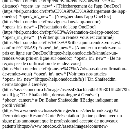
(https://help.onedoc.ch/fr/prendre-un-rendez-vous-%C3%A0-
distance) *open\_in\_new*
- [Téléchargement de l'app OneDoc]
(https://help.onedoc.ch/fr/t%C3%A9l%C3%A9chargement-de-lapp-
onedoc) *open\_in\_new* - [Naviguer dans l'app OneDoc]
(https://help.onedoc.ch/fr/naviguer-dans-lapp-onedoc)
*open\_in\_new* - [Présentation de l'app OneDoc]
(https://help.onedoc.ch/fr/pr%C3%A9sentation-de-lapp-onedoc)
*open\_in\_new*
- [Vérifier qu'un rendez-vous est confirmé]
(https://help.onedoc.ch/fr/v%C3%A9rifier-quun-rendez-vous-est-
confirm%C3%A9) *open\_in\_new* - [Annuler un rendez-vous
pris en ligne sur OneDoc](https://help.onedoc.ch/fr/annuler-un-
rendez-vous-pris-en-ligne-sur-onedoc) *open\_in\_new* - [Je ne
reçois pas de confirmation de rendez-vous]
(https://help.onedoc.ch/fr/je-ne-re%C3%A7ois-pas-de-confirmation-
de-rendez-vous) *open\_in\_new* [Voir tous nos articles
*open\_in\_new*](https://help.onedoc.ch/fr/) ![Dr. Shafaeddin,
dermatologue à Genève]
(https://assets.onedoc.ch/images/users/436acb2c4bb13b301ffc46f
small.jpg "Dr. Shafaeddin, dermatologue à Genève")
*photo\_camera* # Dr. Bahar Shafaeddin ![Badge indiquant un
profil vérifié]
(https://www.onedoc.ch/assets/images/icons/checkmark.svg) ##
Dermatologue Résumé Carte Présentation ![Icône patient avec un
signe plus annonçant que le professionnel accepte de nouveaux
patients](https://www.onedoc.ch/assets/images/icons/new-