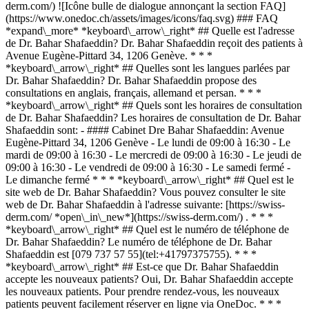
derm.com/) ![Icône bulle de dialogue annonçant la section FAQ]
(https://www.onedoc.ch/assets/images/icons/faq.svg) ### FAQ
*expand\_more* *keyboard\_arrow\_right* ## Quelle est l'adresse
de Dr. Bahar Shafaeddin? Dr. Bahar Shafaeddin reçoit des patients à
Avenue Eugène-Pittard 34, 1206 Genève. * * *
*keyboard\_arrow\_right* ## Quelles sont les langues parlées par
Dr. Bahar Shafaeddin? Dr. Bahar Shafaeddin propose des
consultations en anglais, français, allemand et persan. * * *
*keyboard\_arrow\_right* ## Quels sont les horaires de consultation
de Dr. Bahar Shafaeddin? Les horaires de consultation de Dr. Bahar
Shafaeddin sont: - #### Cabinet Dre Bahar Shafaeddin: Avenue
Eugène-Pittard 34, 1206 Genève - Le lundi de 09:00 à 16:30 - Le
mardi de 09:00 à 16:30 - Le mercredi de 09:00 à 16:30 - Le jeudi de
09:00 à 16:30 - Le vendredi de 09:00 à 16:30 - Le samedi fermé -
Le dimanche fermé * * * *keyboard\_arrow\_right* ## Quel est le
site web de Dr. Bahar Shafaeddin? Vous pouvez consulter le site
web de Dr. Bahar Shafaeddin à l'adresse suivante: [https://swiss-
derm.com/ *open\_in\_new*](https://swiss-derm.com/) . * * *
*keyboard\_arrow\_right* ## Quel est le numéro de téléphone de
Dr. Bahar Shafaeddin? Le numéro de téléphone de Dr. Bahar
Shafaeddin est [079 737 57 55](tel:+41797375755). * * *
*keyboard\_arrow\_right* ## Est-ce que Dr. Bahar Shafaeddin
accepte les nouveaux patients? Oui, Dr. Bahar Shafaeddin accepte
les nouveaux patients. Pour prendre rendez-vous, les nouveaux
patients peuvent facilement réserver en ligne via OneDoc. * * *