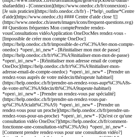
(https://www.onedoc.ch/en/dermatologist/geneva/pcko4/dr-bahar-
shafaeddin)
- [Connexion](https://www.onedoc.ch/fr/connexion) -
[Je suis praticien](https://info.onedoc.ch/fr/)
- [*help\_outline*Centre
d'aide](https://www.onedoc.ch) #### Centre d'aide close ![]
(https://www.onedoc.ch/assets/images/icons/frequent-questions.svg)
## Questions fréquentes Mon comptePrendre rendez-
vousConsultations vidéoApplication OneDocMes rendez-vous -
[Impossible de créer mon compte OneDoc]
(https://help.onedoc.ch/fr/impossible-de-cr%C3%A9er-mon-compte-
onedoc) *open\_in\_new* - [Réinitialiser mon mot de passe]
(https://help.onedoc.ch/fr/r%C3%A9initialiser-mon-mot-de-passe)
*open\_in\_new* - [Réinitialiser mon adresse email de compte
OneDoc](https://help.onedoc.ch/fr/r%C3%A9initialiser-mon-
adresse-email-de-compte-onedoc) *open\_in\_new*
- [Prendre un
rendez-vous auprès de votre médecin/thérapeute habituel]
(https://help.onedoc.ch/fr/prendre-un-rendez-vous-aupr%C3%A8s-
de-votre-m%C3%A9decin/th%C3%A9rapeute-habituel)
*open\_in\_new* - [Prendre un rendez-vous par spécialité]
(https://help.onedoc.ch/fr/prendre-un-rendez-vous-par-
sp%C3%A9cialit%C3%A9) *open\_in\_new* - [Prendre un
rendez-vous pour un proche](https://help.onedoc.ch/fr/prendre-un-
rendez-vous-pour-un-proche) *open\_in\_new*
- [Qu'est ce qu'une
consultation vidéo OneDoc?](https://help.onedoc.ch/fr/comment-
fonctionne-une-consultation-vid%C3%A9o) *open\_in\_new* -
[Comment prendre rendez-vous pour une consultation vidéo?]