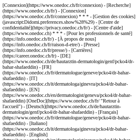
[Connexion](https://www.onedoc.ch/fr/connexion) - [Recherche]
(https://www.onedoc.ch/fr/) - [Connexion]
(https://www.onedoc.ch/fr/connexion) * * * - [Gestion des cookies]
(javascript:Didomi.preferences.show%28%29) - [Centre de
confidentialité](https://privacy.onedoc.ch/fr/) - [Centre d'aide]
(https://www.onedoc.ch) * * * - [Pour les professionnels de santé]
(https://info.onedoc.ch/fr/) - [À propos de nous]
(https://info.onedoc.ch/fr/raison-d-etre/) - [Presse]
(https://info.onedoc.ch/fr/presse/) - [Carrières]
(https://career.onedoc.ch/fr)
- [DE]
(https://www.onedoc.ch/de/hautarztin-dermatologin/genf/pcko4/dr-
bahar-shafaeddin) - [FR]
(https://www.onedoc.ch/fr/dermatologue/geneve/pcko4/dr-bahar-
shafaeddin) - [IT]
(https://www.onedoc.ch/it/dermatologa/ginevra/pcko4/dr-bahar-
shafaeddin) - [EN]
(https://www.onedoc.ch/en/dermatologist/geneva/pcko4/dr-bahar-
shafaeddin) [OneDoc](https://www.onedoc.ch/fr/ "Retour à
l'accueil") - [Deutsch](https://www.onedoc.ch/de/hautarztin-
dermatologin/genf/pcko4/dr-bahar-shafaeddin) - [Français]
(https://www.onedoc.ch/fr/dermatologue/geneve/pcko4/dr-bahar-
shafaeddin) - [Italiano]
(https://www.onedoc.ch/it/dermatologa/ginevra/pcko4/dr-bahar-
shafaeddin) - [English]