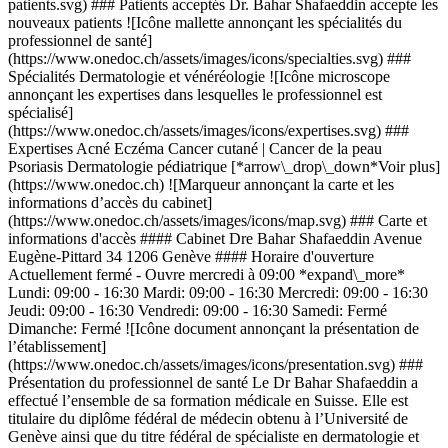
patients.svg) ### Patients acceptés Dr. Bahar Shafaeddin accepte les
nouveaux patients ![Icône mallette annonçant les spécialités du
professionnel de santé]
(https://www.onedoc.ch/assets/images/icons/specialties.svg) ###
Spécialités Dermatologie et vénéréologie ![Icône microscope
annonçant les expertises dans lesquelles le professionnel est
spécialisé]
(https://www.onedoc.ch/assets/images/icons/expertises.svg) ###
Expertises Acné Eczéma Cancer cutané | Cancer de la peau
Psoriasis Dermatologie pédiatrique [*arrow\_drop\_down*Voir plus]
(https://www.onedoc.ch) ![Marqueur annonçant la carte et les
informations d’accès du cabinet]
(https://www.onedoc.ch/assets/images/icons/map.svg) ### Carte et
informations d'accès #### Cabinet Dre Bahar Shafaeddin Avenue
Eugène-Pittard 34 1206 Genève #### Horaire d'ouverture
Actuellement fermé - Ouvre mercredi à 09:00 *expand\_more*
Lundi: 09:00 - 16:30 Mardi: 09:00 - 16:30 Mercredi: 09:00 - 16:30
Jeudi: 09:00 - 16:30 Vendredi: 09:00 - 16:30 Samedi: Fermé
Dimanche: Fermé ![Icône document annonçant la présentation de
l’établissement]
(https://www.onedoc.ch/assets/images/icons/presentation.svg) ###
Présentation du professionnel de santé Le Dr Bahar Shafaeddin a
effectué l’ensemble de sa formation médicale en Suisse. Elle est
titulaire du diplôme fédéral de médecin obtenu à l’Université de
Genève ainsi que du titre fédéral de spécialiste en dermatologie et