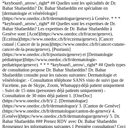
*keyboard\_arrow\_right* ## Quelles sont les spécialités de Dr.
Bahar Shafaeddin? Dr. Bahar Shafaeddin est spécialiste en
[dermatologie et vénéréologie]
(https://www.onedoc.ch/fr/dermatologue/geneve) à Genève. * * *
*keyboard\_arrow\_right* ## Quelles sont les expertises de Dr.
Bahar Shafaeddin? Les expertises de Dr. Bahar Shafaeddin à
Genève sont: [Acné](https://www.onedoc.ch/fr/acne/geneve),
[Eczéma](https://www.onedoc.ch/fr/eczema/geneve), [Cancer
cutané | Cancer de la peau](https://www.onedoc.ch/fr/cancer-cutane-
cancer-de-la-peau/geneve), [Psoriasis]
(https://www.onedoc.ch/fr/psoriasis/geneve) et [Dermatologie
pédiatrique](https://www.onedoc.ch/fr/dermatologie-
pediatrique/geneve). * * * *keyboard\_arrow\_right* ## Quels types
de consultation propose Dr. Bahar Shafaeddin? Dr. Bahar
Shafaeddin consulte pour les raisons suivantes: Dermatologie et
vénéréologie: - Consultation téléphone SANS visio de suivi (pas de
Facetime, pas de Skype, Zoom, Whatsapp)-déjà patient uniquement
- Suivi de 15 mins (personnes déjà patients uniquement) -
Consultation de 30 mins déjà patient
1. [OneDoc](https://www.onedoc.ch/fr/)/ 2. [Dermatologue](https://www.onedoc.ch/fr/dermatologue)/ 3. [Canton de Genève](https://www.onedoc.ch/fr/dermatologue/canton-de-geneve)/ 4. [Genève](https://www.onedoc.ch/fr/dermatologue/geneve)/ 5. Dr. Bahar Shafaeddin ### Prenez RDV avec Dr. Bahar Shafaeddin Renseignez les informations suivantes 1 Première consultation? Ceci est ma première consultation avec Dr. Shafaeddin Je suis déjà suivi·e par Dr. Shafaeddin * * * *touch\_app* Choisissez un créneau horaire *chevron\_left* mar. 04 août *chevron\_right* Voir plus de rendez-vous Créneau horaire Prendre rendez-vous ### Téléchargez l'app OneDoc Prenez rendez-vous en ligne chez un médecin, un dentiste ou un thérapeute proche de vous en Suisse. L'application OneDoc vous permet de gérer tous vos rendez-vous médicaux depuis votre natel, n'importe où et n'importe quand. ![Code QR redirigeant vers l’App Store ou Google Play pour télécharger l’app OneDoc Patients](https://www.onedoc.ch/assets/images/download-app-qr.jpeg) Scannez le QR code pour télécharger l’application [![Téléchargez notre application sur l'App Store!](https://www.onedoc.ch/assets/images/app-store-badge-fr.svg)](https://apps.apple.com/ch/app/onedoc/id1592376413?l=fr)[![Téléchargez notre application sur le Google Play Store!](https://www.onedoc.ch/assets/images/google-play-badge-fr.png)](https://play.google.com/store/apps/details?id=ch.onedoc.patient&hl=fr-CH) *keyboard\_arrow\_right* ## Spécialités associées [Dermatologue à Genève](https://www.onedoc.ch/fr/dermatologue/geneve)[Dermatologue à Genolier](https://www.onedoc.ch/fr/dermatologue/genolier)[Dermatologue à Carouge](https://www.onedoc.ch/fr/dermatologue/carouge)[Dermatologue à Écublens VD](https://www.onedoc.ch/fr/dermatologue/ecublens?state=VD)[Dermatologue à Gland](https://www.onedoc.ch/fr/dermatologue/gland)[Dermatologue à Nyon](https://www.onedoc.ch/fr/dermatologue/nyon)[Dermatologue à Rolle](https://www.onedoc.ch/fr/dermatologue/rolle) *keyboard\_arrow\_right* ## Expertises associées [Acné à Genève](https://www.onedoc.ch/fr/acne/geneve)[Acné à Genolier](https://www.onedoc.ch/fr/acne/genolier)[Eczéma à Genève](https://www.onedoc.ch/fr/eczema/geneve)[Eczéma à Genolier](https://www.onedoc.ch/fr/eczema/genolier)[Eczéma à Vésenaz](https://www.onedoc.ch/fr/eczema/vesenaz)[Eczéma à Gland](https://www.onedoc.ch/fr/eczema/gland)[Cancer cutané | Cancer de la peau à Genève](https://www.onedoc.ch/fr/cancer-cutane-cancer-de-la-peau/geneve)[Cancer cutané | Cancer de la peau à Genolier](https://www.onedoc.ch/fr/cancer-cutane-cancer-de-la-peau/genolier)[Cancer cutané | Cancer de la peau à Vésenaz](https://www.onedoc.ch/fr/cancer-cutane-cancer-de-la-peau/vesenaz)[Cancer cutané | Cancer de la peau à Gland](https://www.onedoc.ch/fr/cancer-cutane-cancer-de-la-peau/gland) *keyboard\_arrow\_right* ## Recherches fréquentes [Physiothérapeute à Genève](https://www.onedoc.ch/fr/physiotherapeute/geneve)[Psychologue à Genève](https://www.onedoc.ch/fr/psychologue/geneve)[Médecin généraliste à Genève](https://www.onedoc.ch/fr/medecin-generaliste/geneve)[Thérapeute en drainage lymphatique à Genève](https://www.onedoc.ch/fr/therapeute-en-drainage-lymphatique/geneve)[Masseur classique à Genève](https://www.onedoc.ch/fr/masseur-classique/geneve)[Spécialiste en médecine interne générale à Genève](https://www.onedoc.ch/fr/specialiste-en-medecine-interne-generale/geneve)[Réflexologue à Genève](https://www.onedoc.ch/fr/reflexologue/geneve)[Médecin-dentiste à Genève](https://www.onedoc.ch/fr/medecin-dentiste/geneve)[Acupuncteur à Genève](https://www.onedoc.ch/fr/acupuncteur/geneve)[Spécialiste en Médecine Traditionnelle Chinoise (MTC) à Genève](https://www.onedoc.ch/fr/specialiste-en-medecine-traditionnelle-chinoise-mtc/geneve)[Physiothérapeute du sport à Genève](https://www.onedoc.ch/fr/physiotherapeute-du-sport/geneve)[Psychothérapeute à Genève](https://www.onedoc.ch/fr/psychotherapeute/geneve)[Masseur thérapeutique à Genève](https://www.onedoc.ch/fr/masseur-therapeutique/geneve)[Gynécologue obstétricien à Genève](https://www.onedoc.ch/fr/gynecologue-obstetricien/geneve)[Ostéopathe à Genève](https://www.onedoc.ch/fr/osteopathe/geneve)[Thérapeute en nutrition MCO à Genève](https://www.onedoc.ch/fr/therapeute-en-nutrition-mco/geneve)[Ophtalmologue à Genève](https://www.onedoc.ch/fr/ophtalmologue/geneve)[Pédiatre à Genève](https://www.onedoc.ch/fr/pediatre/geneve)[Thérapeute en nutrition à Genève](https://www.onedoc.ch/fr/therapeute-en-nutrition/geneve)[Thérapeute en hypnose à Genève](https://www.onedoc.ch/fr/therapeute-en-hypnose/geneve)[Spécialiste en médecine esthétique à Genève](https://www.onedoc.ch/fr/specialiste-en-medecine-esthetique/geneve) *keyboard\_arrow\_right* ## Annuaire des professionnels de santé suisses [Liste des praticiens](https://www.onedoc.ch/fr/annuaire) [A](https://www.onedoc.ch/fr/annuaire/A) [B](https://www.onedoc.ch/fr/annuaire/B) [C](https://www.onedoc.ch/fr/annuaire/C) [D](https://www.onedoc.ch/fr/annuaire/D) [E](https://www.onedoc.ch/fr/annuaire/E) [F](https://www.onedoc.ch/fr/annuaire/F) [G](https://www.onedoc.ch/fr/annuaire/G) [H](https://www.onedoc.ch/fr/annuaire/H) [I](https://www.onedoc.ch/fr/annuaire/I) [J](https://www.onedoc.ch/fr/annuaire/J) [K](https://www.onedoc.ch/fr/annuaire/K) [L](https://www.onedoc.ch/fr/annuaire/L) [M](https://www.onedoc.ch/fr/annuaire/M) [N](https://www.onedoc.ch/fr/annuaire/N) [O](https://www.onedoc.ch/fr/annuaire/O) [P](https://www.onedoc.ch/fr/annuaire/P) [Q](https://www.onedoc.ch/fr/annuaire/Q) [R](https://www.onedoc.ch/fr/annuaire/R) [S](https://www.onedoc.ch/fr/annuaire/S) [T](https://www.onedoc.ch/fr/annuaire/T) [U](https://www.onedoc.ch/fr/annuaire/U) [V](https://www.onedoc.ch/fr/annuaire/V) [W](https://www.onedoc.ch/fr/annuaire/W) [X](https://www.onedoc.ch/fr/annuaire/X) [Y](https://www.onedoc.ch/fr/annuaire/Y) [Z](https://www.onedoc.ch/fr/annuaire/Z) ## OneDoc [Pour les professionnels de santé](https://info.onedoc.ch/fr/) [À propos de nous](https://info.onedoc.ch/fr/raison-d-etre/) [Presse](https://info.onedoc.ch/fr/presse/) [Carrières](https://career.onedoc.ch/fr) [Centre de confidentialité](https://privacy.onedoc.ch/fr/) [Gestion des cookies](javascript:Didomi.preferences.show%28%29) [Centre d'aide](https://help.onedoc.ch/fr/) ## Langues [Deutsch](https://www.onedoc.ch/de/hautarztin-dermatologin/genf/pcko4/dr-bahar-shafaeddin) [Français](https://www.onedoc.ch/fr/dermatologue/geneve/pcko4/dr-bahar-shafaeddin) [Italiano](https://www.onedoc.ch/it/dermatologa/ginevra/pcko4/dr-bahar-shafaeddin) [English](https://www.onedoc.ch/en/dermatologist/geneva/pcko4/dr-bahar-shafaeddin) ## Spécialités associées [Dermatologue à Genève](https://www.onedoc.ch/fr/dermatologue/geneve) [Dermatologue à Genolier](https://www.onedoc.ch/fr/dermatologue/genolier) [Dermatologue à Carouge](https://www.onedoc.ch/fr/dermatologue/carouge) [Dermatologue à Écublens VD](https://www.onedoc.ch/fr/dermatologue/ecublens?state=VD) [Dermatologue à Gland](https://www.onedoc.ch/fr/dermatologue/gland) [Dermatologue à Nyon](https://www.onedoc.ch/fr/dermatologue/nyon) [Dermatologue à Rolle](https://www.onedoc.ch/fr/dermatologue/rolle) ## Expertises associées [Acné à Genève](https://www.onedoc.ch/fr/acne/geneve) [Acné à Genolier](https://www.onedoc.ch/fr/acne/genolier) [Eczéma à Genève](https://www.onedoc.ch/fr/eczema/geneve) [Eczéma à Genolier](https://www.onedoc.ch/fr/eczema/genolier) [Eczéma à Vésenaz](https://www.onedoc.ch/fr/eczema/vesenaz) [Eczéma à Gland](https://www.onedoc.ch/fr/eczema/gland) [Cancer cutané | Cancer de la peau à Genève](https://www.onedoc.ch/fr/cancer-cutane-cancer-de-la-peau/geneve) [Cancer cutané | Cancer de la peau à Genolier](https://www.onedoc.ch/fr/cancer-cutane-cancer-de-la-peau/genolier) [Cancer cutané | Cancer de la peau à Vésenaz](https://www.onedoc.ch/fr/cancer-cutane-cancer-de-la-peau/vesenaz) [Cancer cutané | Cancer de la peau à Gland](https://www.onedoc.ch/fr/cancer-cutane-cancer-de-la-peau/gland) ## Recherches fréquentes [Physiothérapeute à Genève](https://www.onedoc.ch/fr/physiotherapeute/geneve) [Psychologue à Genève](https://www.onedoc.ch/fr/psychologue/geneve) [Médecin généraliste à Genève](https://www.onedoc.ch/fr/medecin-generaliste/geneve) [Thérapeute en drainage lymphatique à Genève](https://www.onedoc.ch/fr/therapeute-en-drainage-lymphatique/geneve) [Massage classique à Genève](https://www.onedoc.ch/fr/masseur-classique/geneve) [Spécialiste en médecine interne générale à Genève](https://www.onedoc.ch/fr/specialiste-en-medecine-interne-generale/geneve) [Réflexologue à Genève](https://www.onedoc.ch/fr/reflexologue/geneve) [Médecin-dentiste à Genève](https://www.onedoc.ch/fr/medecin-dentiste/geneve) [Acupuncture à Genève](https://www.onedoc.ch/fr/acupuncteur/geneve) [Spécialiste en Médecine Traditionnelle Chinoise (MTC) à Genève](https://www.onedoc.ch/fr/specialiste-en-medecine-traditionnelle-chinoise-mtc/geneve) [Physiothérapeute du sport à Genève](https://www.onedoc.ch/fr/physiotherapeute-du-sport/geneve) [Psychothérapeute à Genève](https://www.onedoc.ch/fr/psychotherapeute/geneve) [Massage thérapeutique à Genève](https://www.onedoc.ch/fr/masseur-therapeutique/geneve) [Gynécologue obstétricien à Genève](https://www.onedoc.ch/fr/gynecologue-obstetricien/geneve) [Ostéopathe à Genève](https://www.onedoc.ch/fr/osteopathe/geneve) [Thérapeute en nutrition MCO à Genève](https://www.onedoc.ch/fr/therapeute-en-nutrition-mco/geneve) [Ophtalmologue à Genève](https://www.onedoc.ch/fr/ophtalmologue/geneve) [Pédiatre à Genève](https://www.onedoc.ch/fr/pediatre/geneve) [Thérapeute en nutrition à Genève](https://www.onedoc.ch/fr/therapeute-en-nutrition/geneve) [Thérapeute en hypnose à Genève](https://www.onedoc.ch/fr/therapeute-en-hypnose/geneve) [Spécialiste en médecine esthétique à Genève](https://www.onedoc.ch/fr/specialiste-en-medecine-esthetique/geneve) [![I