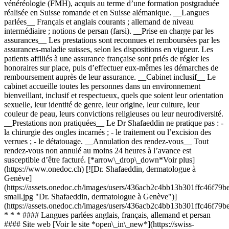
vénéréologie (FMH), acquis au terme d’une formation postgraduée
réalisée en Suisse romande et en Suisse alémanique. __Langues
parlées__ Français et anglais courants ; allemand de niveau
intermédiaire ; notions de persan (farsi). __Prise en charge par les
assurances__ Les prestations sont reconnues et remboursées par les
assurances-maladie suisses, selon les dispositions en vigueur. Les
patients affiliés à une assurance française sont priés de régler les
honoraires sur place, puis d’effectuer eux-mêmes les démarches de
remboursement auprès de leur assurance. __Cabinet inclusif__ Le
cabinet accueille toutes les personnes dans un environnement
bienveillant, inclusif et respectueux, quels que soient leur orientation
sexuelle, leur identité de genre, leur origine, leur culture, leur
couleur de peau, leurs convictions religieuses ou leur neurodiversité.
__Prestations non pratiquées__ Le Dr Shafaeddin ne pratique pas : -
la chirurgie des ongles incarnés ; - le traitement ou l’excision des
verrues ; - le détatouage. __Annulation des rendez-vous__ Tout
rendez-vous non annulé au moins 24 heures à l’avance est
susceptible d’être facturé. [*arrow\_drop\_down*Voir plus]
(https://www.onedoc.ch) [![Dr. Shafaeddin, dermatologue à
Genève]
(https://assets.onedoc.ch/images/users/436acb2c4bb13b301ffc46f
small.jpg "Dr. Shafaeddin, dermatologue à Genève")]
(https://assets.onedoc.ch/images/users/436acb2c4bb13b301ffc46f
* * * #### Langues parlées anglais, français, allemand et persan
#### Site web [Voir le site *open\_in\_new*](https://swiss-