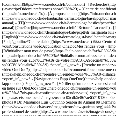
[Connexion](https://www.onedoc.ch/fr/connexion) - [Recherche](https
(javascript:Didomi.preferences.show%28%29) - [Centre de confidentiali
(https://info.onedoc.ch/fr/) - [À propos de nous](https://info.onedoc.ch/
(https://www.onedoc.ch/de/hautarztin-dermatologin/basel/pcptt/dr-mar
amaral) - [IT](https://www.onedoc.ch/it/dermatologa/basilea/pcptt/dr
amaral) [OneDoc](https://www.onedoc.ch/fr/ "Retour à l'accueil") - [
(https://www.onedoc.ch/fr/dermatologue/bale/pcptt/dr-margarida-luis-c
[English](https://www.onedoc.ch/en/dermatologist/basel/pcptt/dr-mar
[*help\_outline*Centre d'aide](https://www.onedoc.ch) #### Centre d
vousConsultations vidéoApplication OneDocMes rendez-vous - [Imp
[Réinitialiser mon mot de passe](https://help.onedoc.ch/fr/r%C3%A9
(https://help.onedoc.ch/fr/r%C3%A9initialiser-mon-adresse-email-
un-rendez-vous-aupr%C3%A8s-de-votre-m%C3%A9decin/th%C3%A9rapeut
sp%C3%A9cialit%C3%A9) *open\_in\_new* - [Prendre un rendez-vous
vidéo OneDoc?](https://help.onedoc.ch/fr/comment-fonctionne-une-
(https://help.onedoc.ch/fr/prendre-un-rendez-vous-%C3%A0-distan
*open\_in\_new* - [Naviguer dans l'app OneDoc](https://help.onedoc
lapp-onedoc) *open\_in\_new*
- [Vérifier qu'un rendez-vous est confirmé](https://help.onedoc.ch/fr/v%C3%A9rifier-quun-rendez-vous-est-confirm%C3%A9) *open\_in\_new* - [Annuler un rendez-vous pris en ligne sur OneDoc](https://help.onedoc.ch/fr/annuler-un-rendez-vous-pris-en-ligne-sur-onedoc) *open\_in\_new* - [Je ne reçois pas de confirmation de rendez-vous](https://help.onedoc.ch/fr/je-ne-re%C3%A7ois-pas-de-confirmation-de-rendez-vous) *open\_in\_new* [Voir tous nos articles *open\_in\_new*](https://help.onedoc.ch/fr/) ![Dr. Luis Coutinho Seabra do Amaral, dermatologue à Bâle](https://assets.onedoc.ch/images/users/c05cdb5e867ae65719130db6c0bb026b89a17d0b277a604f27f141f48b6e44fc-small.jpg "Dr. Luis Coutinho Seabra do Amaral, dermatologue à Bâle") *photo\_camera*+ 9 photos # Dr. Margarida Luis Coutinho Seabra do Amaral ## Dermatologue Résumé Carte Présentation ![Icône patient avec un signe plus annonçant que le professionnel accepte de nouveaux patients](https://www.onedoc.ch/assets/images/icons/new-patients.svg) ### Patients acceptés Dr. Margarida Luis Coutinho Seabra do Amaral accepte les nouveaux patients ![Icône mallette annonçant les spécialités du professionnel de santé](https://www.onedoc.ch/assets/images/icons/specialties.svg) ### Spécialités Dermatologie et vénéréologie ![Marqueur annonçant la carte et les informations d’accès du cabinet](https://www.onedoc.ch/assets/images/icons/map.svg) ### Carte et informations d'accès #### cabinet individuel Innere Margarethenstrasse 25 4051 Bâle #### Horaire d'ouverture Actuellement fermé - Ouvre lundi à 08:00 *expand\_more* Lundi: 08:00 - 12:00 et 13:00 - 17:00 Mardi: 08:00 - 12:00 et 13:00 - 17:00 Mercredi: 08:00 - 12:00 et 13:00 - 17:00 Jeudi: 08:00 - 12:00 et 13:00 - 17:00 Vendredi: 08:00 - 12:00 et 13:00 - 17:00 Samedi: Fermé Dimanche: Fermé ![Icône document annonçant la présentation de l’établissement](https://www.onedoc.ch/assets/images/icons/presentation.svg) ### Présentation du professionnel de santé Dr. Luis Coutinho Seabra do Amaral, __dermatologue à Bâle__, vous reçoit dans son cabinet Innere Margarethenstrasse 25. Dr. Luis Couti