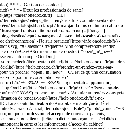
on) * * * - [Gestion des cookies]
ch) * * * - [Pour les professionnels de santé]
s](https://career.onedoc.ch/fr)
- [DE]
r/dermatologue/bale/pcptt/dr-margarida-luis-coutinho-seabra-do-
h/en/dermatologist/basel/pcptt/dr-margarida-luis-coutinho-seabra-do-
dr-margarida-luis-coutinho-seabra-do-amaral) - [Français]
ologa/basilea/pcptt/dr-margarida-luis-coutinho-seabra-do-amaral) -
.ch/fr/connexion) - [Je suis praticien](https://info.onedoc.ch/fr/)
-
estions.svg) ## Questions fréquentes Mon comptePrendre rendez-
ossible-de-cr%C3%A9er-mon-compte-onedoc) *open\_in\_new* -
resse email de compte OneDoc]
votre médecin/thérapeute habituel](https://help.onedoc.ch/fr/prendre-
té](https://help.onedoc.ch/fr/prendre-un-rendez-vous-par-
-pour-un-proche) *open\_in\_new*
- [Qu'est ce qu'une consultation
z-vous pour une consultation vidéo?]
lp.onedoc.ch/fr/t%C3%A9l%C3%A9chargement-de-lapp-onedoc)
e l'app OneDoc](https://help.onedoc.ch/fr/pr%C3%A9sentation-de-
a do Amaral? Dr. Margarida Luis Coutinho Seabra do Amaral propose des consultations en anglais, portugais et allemand. * * * *keyboard\_arrow\_right* ## Quels sont les horaires de consultation de Dr. Margarida Luis Coutinho Seabra do Amaral? Les horaires de consultation de Dr. Margarida Luis Coutinho Seabra do Amaral sont: - #### cabinet individuel: Innere Margarethenstrasse 25, 4051 Bâle - Le lundi de 08:00 à 12:00 et de 13:00 à 17:00 - Le mardi de 08:00 à 12:00 et de 13:00 à 17:00 - Le mercredi de 08:00 à 12:00 et de 13:00 à 17:00 - Le jeudi de 08:00 à 12:00 et de 13:00 à 17:00 - Le vendredi de 08:00 à 12:00 et de 13:00 à 17:00 - Le samedi fermé - Le dimanche fermé * * * *keyboard\_arrow\_right* ## Quel est le numéro de téléphone de Dr. Margarida Luis Coutinho Seabra do Amaral? Le numéro de téléphone de Dr. Margarida Luis Coutinho Seabra do Amaral est [061 265 25 70](tel:+41612652570). * * * *keyboard\_arrow\_right* ## Est-ce que Dr. Margarida Luis Coutinho Seabra do Amaral accepte les nouveaux patients? Oui, Dr. Margarida Luis Coutinho Seabra do Amaral accepte les nouveaux patients. Pour prendre rendez-vous, les nouveaux patients peuvent facilement réserver en ligne via OneDoc. * * * *keyboard\_arrow\_right* ## Quelles sont les spécialités de Dr. Margarida Luis Coutinho Seabra do Amaral? Dr. Margarida Luis Coutinho Seabra do Amaral est spécialiste en [dermatologie et vénéréologie](https://www.onedoc.ch/fr/dermatologue/bale) à Bâle. 1. [OneDoc](https://www.onedoc.ch/fr/)/ 2. [Dermatologue](https://www.onedoc.ch/fr/dermatologue)/ 3. [Canton de Bâle-Ville](https://www.onedoc.ch/fr/dermatologue/canton-de-bale-ville)/ 4. [Bâle](https://www.onedoc.ch/fr/dermatologue/bale)/ 5. Dr. Margarida Luis Coutinho Seabra do Amaral ### Prenez RDV avec Dr. Margarida Luis Coutinho Seabra do Amaral Renseignez les informations suivantes #### Pas de disponibilité en ligne pour le moment. Pour prendre rendez-vous avec Dr. Margarida Luis Coutinho Seabra do Amaral, merci d'appeler le numéro: [061 265 25 70](tel:+41612652570) ### Téléchargez l'app OneDoc Prenez rendez-vous en ligne chez un médecin, un dentiste ou un thérapeute proche de vous en Suisse. L'application OneDoc vous permet de gérer tous vos rendez-vous médicaux depuis votre natel, n'importe où et n'importe quand. ![Code QR redirigeant vers l’App Store ou Google Play pour télécharger l’app OneDoc Patients](https://www.onedoc.ch/assets/images/download-app-qr.jpeg) Scannez le QR code pour télécharger l’application [![Téléchargez notre application sur l'App Store!](https://www.onedoc.ch/assets/images/app-store-badge-fr.svg)](https://apps.apple.com/ch/app/onedoc/id1592376413?l=fr)[![Téléchargez notre application sur le Google Play Store!](https://www.onedoc.ch/assets/images/google-play-badge-fr.png)](https://play.google.com/store/apps/details?id=ch.onedoc.patient&hl=fr-CH) *keyboard\_arrow\_right* ## Spécialités associées [Dermatologue à Bâle](https://www.onedoc.ch/fr/dermatologue/bale)[Dermatologue à Olten](https://www.onedoc.ch/fr/dermatologue/olten)[Dermatologue à Lenzburg](https://www.onedoc.ch/fr/dermatologue/lenzburg)[Dermatologue à Reinach BL](https://www.onedoc.ch/fr/dermatologue/reinach?state=BL)[Dermatologue à Aarau](https://www.onedoc.ch/fr/dermatologue/aarau)[Dermatologue à Binningen](https://www.onedoc.ch/fr/dermatologue/binningen)[Dermatologue à Liestal](https://www.onedoc.ch/fr/dermatologue/liestal)[Dermatologue à Zofingue](https://www.onedoc.ch/fr/dermatologue/zofingue)[Dermatologue à Aarbourg](https://www.onedoc.ch/fr/dermatologue/aarbourg)[Dermatologue à Allschwil](https://www.onedoc.ch/fr/dermatologue/allschwil)[Dermatologue à Soleure](https://www.onedoc.ch/fr/dermatologue/soleure)[Dermatologue à Granges SO](https://www.onedoc.ch/fr/dermatologue/granges?state=SO) *keyboard\_arrow\_right