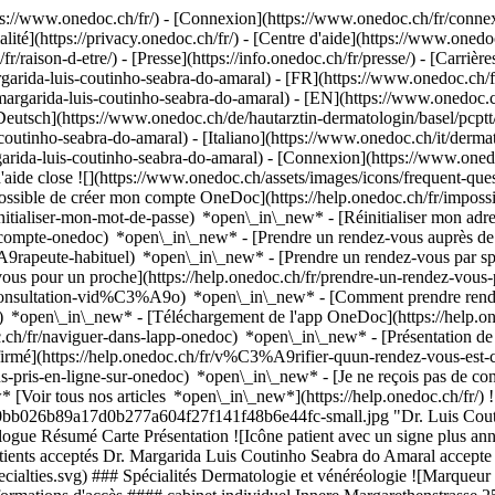
://www.onedoc.ch/fr/) - [Connexion](https://www.onedoc.ch/fr/connexi
té](https://privacy.onedoc.ch/fr/) - [Centre d'aide](https://www.onedoc.
fr/raison-d-etre/) - [Presse](https://info.onedoc.ch/fr/presse/) - [Carrière
garida-luis-coutinho-seabra-do-amaral) - [FR](https://www.onedoc.ch/f
-margarida-luis-coutinho-seabra-do-amaral) - [EN](https://www.onedoc.c
Deutsch](https://www.onedoc.ch/de/hautarztin-dermatologin/basel/pcptt/
outinho-seabra-do-amaral) - [Italiano](https://www.onedoc.ch/it/dermat
garida-luis-coutinho-seabra-do-amaral)
- [Connexion](https://www.onedoc
'aide close ![](https://www.onedoc.ch/assets/images/icons/frequent-qu
ossible de créer mon compte OneDoc](https://help.onedoc.ch/fr/imp
initialiser-mon-mot-de-passe) *open\_in\_new* - [Réinitialiser mon ad
de-compte-onedoc) *open\_in\_new*
- [Prendre un rendez-vous auprès de 
e-habituel) *open\_in\_new* - [Prendre un rendez-vous par spéciali
 pour un proche](https://help.onedoc.ch/fr/prendre-un-rendez-vous
consultation-vid%C3%A9o) *open\_in\_new* - [Comment prendre rende
ce) *open\_in\_new*
- [Téléchargement de l'app OneDoc](https://he
.ch/fr/naviguer-dans-lapp-onedoc) *open\_in\_new* - [Présentation d
nho Seabra do Amaral est spécialiste en __dermatologie et vénéréologie à Bâle__. Sélectionnez une disponibilité et __prenez rendez-vous en ligne__ en quelques clics avec Dr. Luis Coutinho Seabra do Amaral. [![Dr. Luis Coutinho Seabra do Amaral, dermatologue à Bâle](https://assets.onedoc.ch/images/users/c05cdb5e867ae65719130db6c0bb026b89a17d0b277a604f27f141f48b6e44fc-small.jpg "Dr. Luis Coutinho Seabra do Amaral, dermatologue à Bâle")](https://assets.onedoc.ch/images/users/c05cdb5e867ae65719130db6c0bb026b89a17d0b277a604f27f141f48b6e44fc.jpg)[![cabinet individuel, cabinet individuel à Bâle](https://assets.onedoc.ch/images/entities/6e0ab189a87bfe15becf4afd706be6f770c765a6d1c46b0421eee913b51af90f-small.png "cabinet individuel, cabinet individuel à Bâle")](https://assets.onedoc.ch/images/entities/6e0ab189a87bfe15becf4afd706be6f770c765a6d1c46b0421eee913b51af90f.png)[![cabinet individuel, cabinet individuel à Bâle](https://assets.onedoc.ch/images/entities/17ab4664bbf0d7dea42162162a5b0396bdc30b610df1aa887ddb0a3784631724-small.jpg "cabinet individuel, cabinet individuel à Bâle")](https://assets.onedoc.ch/images/entities/17ab4664bbf0d7dea42162162a5b0396bdc30b610df1aa887ddb0a3784631724.jpg)[![cabinet individuel, cabinet individuel à Bâle](https://assets.onedoc.ch/images/entities/22aa11a3cd4e159e1ea0f81717abee6243dbcec974b672f16f5cb8b9949f4e9b-small.jpg "cabinet individuel, cabinet individuel à Bâle")](https://assets.onedoc.ch/images/entities/22aa11a3cd4e159e1ea0f81717abee6243dbcec974b672f16f5cb8b9949f4e9b.jpg)[![cabinet individuel, cabinet individuel à Bâle](https://assets.onedoc.ch/images/entities/238fde4b4b919608e45e0ab2738cc0f6c0d398ae0dcb5fd462c1348db2643bd7-small.jpg "cabinet individuel, cabinet individuel à Bâle")](https://assets.onedoc.ch/images/entities/238fde4b4b919608e45e0ab2738cc0f6c0d398ae0dcb5fd462c1348db2643bd7.jpg)[![cabinet individuel, cabinet individuel à Bâle](https://assets.onedoc.ch/images/entities/c1cd96f3ddabe17d1ee7a49ff8469c0baa057d719ce322987da23f15d53c807d-small.jpg "cabinet individuel, cabinet individuel à Bâle")](https://assets.onedoc.ch/images/entities/c1cd96f3ddabe17d1ee7a49ff8469c0baa057d719ce322987da23f15d53c807d.jpg)[![cabinet individuel, cabinet individuel à Bâle](https://assets.onedoc.ch/images/entities/b1955074978c1061c794c40aa69a96e2319b6ea0970e6ea57767a01cdc4c07b3-small.jpg "cabinet individuel, cabinet individuel à Bâle")](https://assets.onedoc.ch/images/entities/b1955074978c1061c794c40aa69a96e2319b6ea0970e6ea57767a01cdc4c07b3.jpg)[![cabinet individuel, cabinet individuel à Bâle](https://assets.onedoc.ch/images/entities/05a5b0574964c5a854e0d0a2c035bce5bec000c3edc9db9c2f5473f6502a28ee-small.jpg "cabinet individuel, cabinet individuel à Bâle")](https://assets.onedoc.ch/images/entities/05a5b0574964c5a854e0d0a2c035bce5bec000c3edc9db9c2f5473f6502a28ee.jpg)[![cabinet individuel, cabinet individuel à Bâle](https://assets.onedoc.ch/images/entities/e02976aabe7f658478c910fd5da4d45fd5f0d922ee2c2af58e99298f2c01413c-small.jpg "cabinet individuel, cabinet individuel à Bâle")](https://assets.onedoc.ch/images/entities/e02976aabe7f658478c910fd5da4d45fd5f0d922ee2c2af58e99298f2c01413c.jpg)[![cabinet individuel, cabinet individuel à Bâle](https://assets.onedoc.ch/images/entities/d04a3d69f6a155f74dabf74dd6073651ff28f8dc36405bb5bbf73857b6c1fb19-small.jpg "cabinet individuel, cabinet individuel à Bâle")](https://assets.onedoc.ch/images/entities/d04a3d69f6a155f74dabf74dd6073651ff28f8dc36405bb5bbf73857b6c1fb19.jpg) * * * #### Langues parlées anglais, portugais et allemand ![Icône bulle de dialogue annonçant la section FAQ](https://www.onedoc.ch/assets/images/icons/faq.svg) ### FAQ *expand\_more* *keyboard\_arrow\_right* ## Quelle est l'adresse de Dr. Margarida Luis Coutinho Seabra do Amaral? Dr. Margarida Luis Coutinho Seabra do Amaral reçoit des patients à Innere Margarethenstrasse 25, 4051 Bâle. * * * *keyboard\_arrow\_right* ## Quelles sont les langues parlées par Dr. Margarida Luis Coutinho Seabr