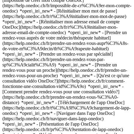
[Impossible de créer mon compte OneDoc]
(https://help.onedoc.ch/fr/impossible-de-cr%C3%A9er-mon-compte-
onedoc) *open\_in\_new* - [Réinitialiser mon mot de passe]
(https://help.onedoc.ch/fr/r%C3%A9initialiser-mon-mot-de-passe)
*open\_in\_new* - [Réinitialiser mon adresse email de compte
OneDoc](https://help.onedoc.ch/fr/r%C3%A9initialiser-mon-
adresse-email-de-compte-onedoc) *open\_in\_new*
- [Prendre un
rendez-vous auprès de votre médecin/thérapeute habituel]
(https://help.onedoc.ch/fr/prendre-un-rendez-vous-aupr%C3%A8s-
de-votre-m%C3%A9decin/th%C3%A9rapeute-habituel)
*open\_in\_new* - [Prendre un rendez-vous par spécialité]
(https://help.onedoc.ch/fr/prendre-un-rendez-vous-par-
sp%C3%A9cialit%C3%A9) *open\_in\_new* - [Prendre un
rendez-vous pour un proche](https://help.onedoc.ch/fr/prendre-un-
rendez-vous-pour-un-proche) *open\_in\_new*
- [Qu'est ce qu'une
consultation vidéo OneDoc?](https://help.onedoc.ch/fr/comment-
fonctionne-une-consultation-vid%C3%A9o) *open\_in\_new* -
[Comment prendre rendez-vous pour une consultation vidéo?]
(https://help.onedoc.ch/fr/prendre-un-rendez-vous-%C3%A0-
distance) *open\_in\_new*
- [Téléchargement de l'app OneDoc]
(https://help.onedoc.ch/fr/t%C3%A9l%C3%A9chargement-de-lapp-
onedoc) *open\_in\_new* - [Naviguer dans l'app OneDoc]
(https://help.onedoc.ch/fr/naviguer-dans-lapp-onedoc)
*open\_in\_new* - [Présentation de l'app OneDoc]
(https://help.onedoc.ch/fr/pr%C3%A9sentation-de-lapp-onedoc)