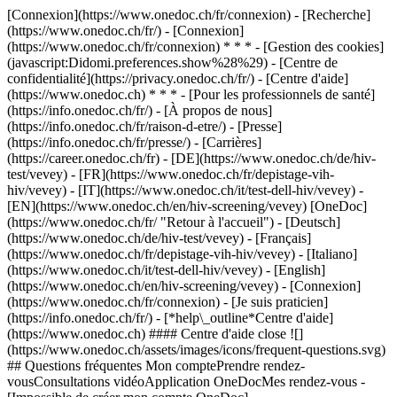
[Connexion](https://www.onedoc.ch/fr/connexion) - [Recherche]
(https://www.onedoc.ch/fr/) - [Connexion]
(https://www.onedoc.ch/fr/connexion) * * * - [Gestion des cookies]
(javascript:Didomi.preferences.show%28%29) - [Centre de
confidentialité](https://privacy.onedoc.ch/fr/) - [Centre d'aide]
(https://www.onedoc.ch) * * * - [Pour les professionnels de santé]
(https://info.onedoc.ch/fr/) - [À propos de nous]
(https://info.onedoc.ch/fr/raison-d-etre/) - [Presse]
(https://info.onedoc.ch/fr/presse/) - [Carrières]
(https://career.onedoc.ch/fr)
- [DE](https://www.onedoc.ch/de/hiv-
test/vevey) - [FR](https://www.onedoc.ch/fr/depistage-vih-
hiv/vevey) - [IT](https://www.onedoc.ch/it/test-dell-hiv/vevey) -
[EN](https://www.onedoc.ch/en/hiv-screening/vevey) [OneDoc]
(https://www.onedoc.ch/fr/ "Retour à l'accueil") - [Deutsch]
(https://www.onedoc.ch/de/hiv-test/vevey) - [Français]
(https://www.onedoc.ch/fr/depistage-vih-hiv/vevey) - [Italiano]
(https://www.onedoc.ch/it/test-dell-hiv/vevey) - [English]
(https://www.onedoc.ch/en/hiv-screening/vevey)
- [Connexion]
(https://www.onedoc.ch/fr/connexion) - [Je suis praticien]
(https://info.onedoc.ch/fr/)
- [*help\_outline*Centre d'aide]
(https://www.onedoc.ch) #### Centre d'aide close ![]
(https://www.onedoc.ch/assets/images/icons/frequent-questions.svg)
## Questions fréquentes Mon comptePrendre rendez-
vousConsultations vidéoApplication OneDocMes rendez-vous -