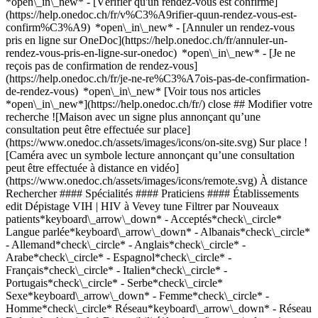
*open\_in\_new*
- [Vérifier qu'un rendez-vous est confirmé](https://help.onedoc.ch/fr/v%C3%A9rifier-quun-rendez-vous-est-confirm%C3%A9) *open\_in\_new* - [Annuler un rendez-vous pris en ligne sur OneDoc](https://help.onedoc.ch/fr/annuler-un-rendez-vous-pris-en-ligne-sur-onedoc) *open\_in\_new* - [Je ne reçois pas de confirmation de rendez-vous](https://help.onedoc.ch/fr/je-ne-re%C3%A7ois-pas-de-confirmation-de-rendez-vous) *open\_in\_new* [Voir tous nos articles *open\_in\_new*](https://help.onedoc.ch/fr/) close ## Modifier votre recherche ![Maison avec un signe plus annonçant qu’une consultation peut être effectuée sur place](https://www.onedoc.ch/assets/images/icons/on-site.svg) Sur place ![Caméra avec un symbole lecture annonçant qu’une consultation peut être effectuée à distance en vidéo](https://www.onedoc.ch/assets/images/icons/remote.svg) À distance Rechercher #### Spécialités #### Praticiens #### Établissements edit Dépistage VIH | HIV à Vevey tune Filtrer par Nouveaux patients*keyboard\_arrow\_down* - Acceptés*check\_circle* Langue parlée*keyboard\_arrow\_down* - Albanais*check\_circle* - Allemand*check\_circle* - Anglais*check\_circle* - Arabe*check\_circle* - Espagnol*check\_circle* - Français*check\_circle* - Italien*check\_circle* - Portugais*check\_circle* - Serbe*check\_circle* Sexe*keyboard\_arrow\_down* - Femme*check\_circle* - Homme*check\_circle* Réseau*keyboard\_arrow\_down* - Réseau Delta*check\_circle* Disponibilité*keyboard\_arrow\_down* - Disponible aujourdhui*check\_circle* - Dans les 3 prochains jours*check\_circle* - Dans les 7 prochains jours*check\_circle* - Dans les 14 prochains jours*check\_circle* # __Dépistage VIH | HIV__ à __Vevey__: prenez rendez-vous en ligne aujourd'hui ## 1 résultat à Vevey [![Centre PROFA Vevey, centre médical à Vevey](https://assets.onedoc.ch/images/entities/bb39f28e3204d4d942f43a0930494e67de83e0db15d03e3e92c9930d0a91ddef-small.png "Centre PROFA Vevey, centre médical à Vevey")](https://www.onedoc.ch/fr/centre-medical/vevey/ebez9/centre-profa-vevey) ### [Centre PROFA Vevey](https://www.onedoc.ch/fr/centre-medical/vevey/ebez9/centre-profa-vevey) ![Badge indiquant un profil vérifié](https://www.onedoc.ch/assets/images/icons/checkmark.svg) Centre médical Avenue du Général-Guisan 30 1800 Vevey ![Icône patient avec un signe plus annonçant que le professionnel accepte de nouveaux patients](https://www.onedoc.ch/assets/images/icons/new-patients.svg)Accepte les nouveaux patients [Réserver un RDV](https://www.onedoc.ch/fr/centre-medical/vevey/ebez9/centre-profa-vevey) *chevron\_left* mar. 04 août *chevron\_right* Voir plus de rendez-vous *error\_outline* Une erreur s'est produite lors du chargement des disponibilités [Réessayer](https://www.onedoc.ch) ## __Dépistage VIH | HIV__: d'autres spécialistes sont réservables en ligne dans les environs de __Vevey__ [![Centre PROFA Lausanne, centre médical à Lausanne](https://assets.onedoc.ch/images/entities/effc8a6c2c3d9392bc7a824b26fcfe83f3183e840f5e21381c15d57e46f9eb6d-small.png "Centre PROFA Lausanne, centre médical à Lausanne")](https://www.onedoc.ch/fr/centre-medical/lausanne/ebd00/centre-profa-lausanne) ### [Centre PROFA Lausanne](https://www.onedoc.ch/fr/centre-medical/lausanne/ebd00/centre-profa-lausanne) ![Badge indiquant un profil vérifié](https://www.onedoc.ch/assets/images/icons/checkmark.svg) Centre médical Avenue Georgette 1 1003 Lausanne ![Icône patient avec un signe plus annonçant que le professionnel accepte de nouveaux patients](https://www.onedoc.ch/assets/images/icons/new-patients.svg)Accepte les nouveaux patients [Réserver un RDV](https://www.onedoc.ch/fr/centre-medical/lausanne/ebd00/centre-profa-lausanne) *chevron\_left* mar. 04 août *chevron\_right* Voir plus de rendez-vous *error\_outline* Une erreur s'est produite lors du chargement des disponibilités [Réessayer](https://www.onedoc.ch) [![PROFA – Checkpoint Lausanne, cabinet médical à Lausanne](https://assets.onedoc.ch/images/entities/c7c846c7431070e55097b53688a2f045f4784fab8346abcc64ad9d59c8ef0d31-small.png "PROFA – Checkpoint Lausanne, cabinet médical à Lausanne")](https://www.onedoc.ch/fr/cabinet-medical/lausanne/e78m/profa-checkpoint-lausanne) ### [PROFA – Checkpoint Lausanne](https://www.onedoc.ch/fr/cabinet-medical/lausanne/e78m/profa-checkpoint-lausanne) ![Badge indiquant un profil vérifié](https://www.onedoc.ch/assets/images/icons/checkmark.svg) Cabinet médical Rue Saint-Pierre 2 1003 Lausanne ![Icône patient avec un signe plus annonçant que le professionnel accepte de nouveaux patients](https://www.onedoc.ch/assets/images/icons/new-patients.svg)Accepte les nouveaux patients [Réserver un RDV](https://www.onedoc.ch/fr/cabinet-medical/lausanne/e78m/profa-checkpoint-lausanne) *chevron\_left* mar. 04 août *chevron\_right* Voir plus de rendez-vous *error\_outline* Une erreur s'est produite lors du chargement des disponibilités [Réessayer](https://www.onedoc.ch) [![Pharmacieplus du Bois, prestations de santé en pharmacie à Lausanne](https://assets.onedoc.ch/images/users/33bede7fe0c99663e6fd2eefcdd678ce8f08562776648af454c032d59eb34a51-small.jpg "Pharmacieplus du Bois, prestations de santé en pharmacie à Lausanne")](https://www.onedoc.ch/fr/prestations-de-sante-en-pharmacie/lausanne/pcqij/pharmacieplus-du-bois) ### [Pharmacieplus du Bois](https://www.onedoc.ch/fr/prestations-de-sante-en-pharmacie/lausanne/pcqij/pharmacieplus-du-bois) ![Badge indiquant un profil vérifié](https://www.onedoc.ch/assets/images/icons/checkmark.svg) [Prestations de santé en pharmacie](https://www.onedoc.ch/fr/prestations-de-sante-en-pharmacie/lausanne) [Pharmacieplus du Bois](https://www.onedoc.ch/fr/pharmacie/lausanne/e9xg/pharmacieplus-du-bois) Route Aloys-Fauquez 105 1018 Lausanne ![Icône patient avec un signe plus annonçant que le professionnel accepte de nouveaux patients](https://www.onedoc.ch/assets/images/icons/new-patients.svg)Accepte les nouveaux patients [Réserver un RDV](https://www.onedoc.ch/fr/prestations-de-sante-en-pharmacie/lausanne/pcqij/pharmacieplus-du-bois) Expertises:[Dépistage VIH | HIV](https://www.onedoc.ch/fr/depistage-vih-hiv/lausanne), [Contraception d'urgence](https://www.onedoc.ch/fr/contraception-d-urgence/lausanne), [Mesure de la glycémie](https://www.onedoc.ch/fr/mesure-de-la-glycemie/lausanne), [Prévention cardio-vasculaire | CardioCheck | CardioTest](https://www.onedoc.ch/fr/prevention-cardio-vasculaire-cardiocheck-cardiotest/lausanne), [Mesure de la pression artérielle | Tension](https://www.onedoc.ch/fr/mesure-de-la-pression-arterielle-tension/lausanne), [Allergie | AllergoTest | Bilan allergologique](https://www.onedoc.ch/fr/allergie-allergotest-bilan-allergologique/lausanne), [Infection urinaire | Cystite](https://www.onedoc.ch/fr/infection-urinaire-cystite/lausanne), [Conseils personnalisés en vaccination](https://www.onedoc.ch/fr/conseils-personnalises-en-vaccination/lausanne), [Maux de gorge | Angine](https://www.onedoc.ch/fr/maux-de-gorge-angine/lausanne), [Vaccination grippe](https://www.onedoc.ch/fr/vaccination-grippe/lausanne)Voir plus *chevron\_left* mar. 04 août *chevron\_right* Voir plus de rendez-vous *error\_outline* Une erreur s'est produite lors du chargement des disponibilités [Réessayer](https://www.onedoc.ch) Expertises:[Dépistage VIH | HIV](https://www.onedoc.ch/fr/depistage-vih-hiv/lausanne), [Contraception d'urgence](https://www.onedoc.ch/fr/contraception-d-urgence/lausanne), [Mesure de la glycémie](https://www.onedoc.ch/fr/mesure-de-la-glycemie/lausanne), [Prévention cardio-vasculaire | CardioCheck | CardioTest](https://www.onedoc.ch/fr/prevention-cardio-vasculaire-cardiocheck-cardiotest/lausanne), [Mesure de la pression artérielle | Tension](https://www.onedoc.ch/fr/mesure-de-la-pression-arterielle-tension/lausanne), [Allergie | AllergoTest | Bilan allergologique](https://www.onedoc.ch/fr/allergie-allergotest-bilan-allergologique/lausanne), [Infection urinaire | Cystite](https://www.onedoc.ch/fr/infection-urinaire-cystite/lausanne), [Conseils personnalisés en vaccination](https://www.onedoc.ch/fr/conseils-personnalises-en-vaccination/lausanne), [Maux de gorge | Angine](https://www.onedoc.ch/fr/maux-de-gorge-angine/lausanne), [Vaccination grippe](https://www.onedoc.ch/fr/vaccination-grippe/lausanne)Voir plus [![Centre PROFA Aigle, centre médical à Aigle](https://assets.onedoc.ch/images/entities/a14106d941f09dc08d7aad18f5ae0ba66b4c9c2fa5bd2980e779be3af868c503-small.png "Centre PROFA Aigle, centre médical à Aigle")](https://www.onedoc.ch/fr/centre-medical/aigle/ebez6/centre-profa-aigle) ### [Centre PROFA Aigle](https://www.onedoc.ch/fr/centre-medical/aigle/ebez6/centre-profa-aigle) ![Badge indiquant un profil vérifié](https://www.onedoc.ch/assets/images/icons/checkmark.svg) Centre médical Rue du Molage 36 1860 Aigle ![Icône patient avec un signe plus annonçant que le professionnel accepte de nouveaux patients](https://www.onedoc.ch/assets/images/icons/new-patients.svg)Accepte les nouveaux patients [Réserver un RDV](https://www.onedoc.ch/fr/centre-medical/aigle/ebez6/centre-profa-aigle) [![Dr. Loïc Lhopitallier, infectiologue à Lausanne](https://assets.onedoc.ch/images/users/1b51c17fb08cf8f1c9bdcc1f7741853c87bac0a2c42db2b2c9f7075162d14cde-small.png "Dr. Loïc Lhopitallier, infectiologue à Lausanne")](https://www.onedoc.ch/fr/infectiologue/lausanne/pcwj5/dr-loic-lhopitallier) ### [Dr. Loïc Lhopitallier](https://www.onedoc.ch/fr/infectiologue/lausanne/pcwj5/dr-loic-lhopitallier) ![Badge indiquant un profil vérifié](https://www.onedoc.ch/assets/images/icons/checkmark.svg) [Infectiologue](https://www.onedoc.ch/fr/infectiologue/lausanne) Cabinet Médical Gare 10 Avenue de la Gare 10 1003 Lausanne ![Dr. Loïc Lhopitallier est affilié au réseau Réseau Delta](https://assets.onedoc.ch/images/networks/logos/bc7306ac026c686f85d463e96b3cb0053f7de03c9f7a5fae3aa7114a276838ea-small.png) ![Icône patient avec un signe plus annonçant