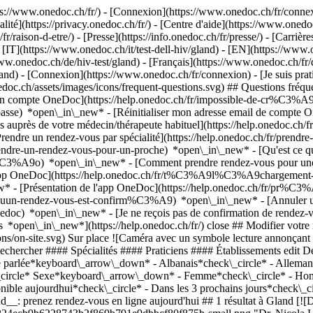
://www.onedoc.ch/fr/) - [Connexion](https://www.onedoc.ch/fr/connexi
té](https://privacy.onedoc.ch/fr/) - [Centre d'aide](https://www.onedoc.
fr/raison-d-etre/) - [Presse](https://info.onedoc.ch/fr/presse/) - [Carrière
 - [IT](https://www.onedoc.ch/it/test-dell-hiv/gland) - [EN](https://ww
ww.onedoc.ch/de/hiv-test/gland) - [Français](https://www.onedoc.ch/fr/d
land)
- [Connexion](https://www.onedoc.ch/fr/connexion) - [Je suis prati
nedoc.ch/assets/images/icons/frequent-questions.svg) ## Questions fr
n compte OneDoc](https://help.onedoc.ch/fr/impossible-de-cr%C3%A9
passe) *open\_in\_new* - [Réinitialiser mon adresse email de compte 
s auprès de votre médecin/thérapeute habituel](https://help.onedoc.c
dre un rendez-vous par spécialité](https://help.onedoc.ch/fr/pren
/prendre-un-rendez-vous-pour-un-proche) *open\_in\_new*
- [Qu'est ce 
%C3%A9o) *open\_in\_new* - [Comment prendre rendez-vous pour une co
'app OneDoc](https://help.onedoc.ch/fr/t%C3%A9l%C3%A9chargement-
new* - [Présentation de l'app OneDoc](https://help.onedoc.ch/fr/pr%