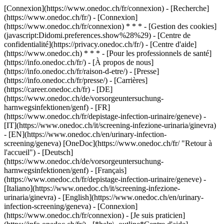
[Connexion](https://www.onedoc.ch/fr/connexion) - [Recherche]
(https://www.onedoc.ch/fr/) - [Connexion]
(https://www.onedoc.ch/fr/connexion) * * * - [Gestion des cookies]
(javascript:Didomi.preferences.show%28%29) - [Centre de
confidentialité](https://privacy.onedoc.ch/fr/) - [Centre d'aide]
(https://www.onedoc.ch) * * * - [Pour les professionnels de santé]
(https://info.onedoc.ch/fr/) - [À propos de nous]
(https://info.onedoc.ch/fr/raison-d-etre/) - [Presse]
(https://info.onedoc.ch/fr/presse/) - [Carrières]
(https://career.onedoc.ch/fr)
- [DE]
(https://www.onedoc.ch/de/vorsorgeuntersuchung-
harnwegsinfektionen/genf) - [FR]
(https://www.onedoc.ch/fr/depistage-infection-urinaire/geneve) -
[IT](https://www.onedoc.ch/it/screening-infezione-urinaria/ginevra)
- [EN](https://www.onedoc.ch/en/urinary-infection-
screening/geneva) [OneDoc](https://www.onedoc.ch/fr/ "Retour à
l'accueil") - [Deutsch]
(https://www.onedoc.ch/de/vorsorgeuntersuchung-
harnwegsinfektionen/genf) - [Français]
(https://www.onedoc.ch/fr/depistage-infection-urinaire/geneve) -
[Italiano](https://www.onedoc.ch/it/screening-infezione-
urinaria/ginevra) - [English](https://www.onedoc.ch/en/urinary-
infection-screening/geneva)
- [Connexion]
(https://www.onedoc.ch/fr/connexion) - [Je suis praticien]