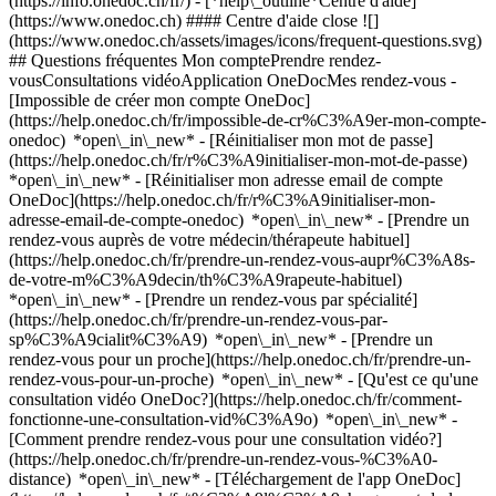
(https://info.onedoc.ch/fr/)
- [*help\_outline*Centre d'aide]
(https://www.onedoc.ch) #### Centre d'aide close ![]
(https://www.onedoc.ch/assets/images/icons/frequent-questions.svg)
## Questions fréquentes Mon comptePrendre rendez-
vousConsultations vidéoApplication OneDocMes rendez-vous -
[Impossible de créer mon compte OneDoc]
(https://help.onedoc.ch/fr/impossible-de-cr%C3%A9er-mon-compte-
onedoc) *open\_in\_new* - [Réinitialiser mon mot de passe]
(https://help.onedoc.ch/fr/r%C3%A9initialiser-mon-mot-de-passe)
*open\_in\_new* - [Réinitialiser mon adresse email de compte
OneDoc](https://help.onedoc.ch/fr/r%C3%A9initialiser-mon-
adresse-email-de-compte-onedoc) *open\_in\_new*
- [Prendre un
rendez-vous auprès de votre médecin/thérapeute habituel]
(https://help.onedoc.ch/fr/prendre-un-rendez-vous-aupr%C3%A8s-
de-votre-m%C3%A9decin/th%C3%A9rapeute-habituel)
*open\_in\_new* - [Prendre un rendez-vous par spécialité]
(https://help.onedoc.ch/fr/prendre-un-rendez-vous-par-
sp%C3%A9cialit%C3%A9) *open\_in\_new* - [Prendre un
rendez-vous pour un proche](https://help.onedoc.ch/fr/prendre-un-
rendez-vous-pour-un-proche) *open\_in\_new*
- [Qu'est ce qu'une
consultation vidéo OneDoc?](https://help.onedoc.ch/fr/comment-
fonctionne-une-consultation-vid%C3%A9o) *open\_in\_new* -
[Comment prendre rendez-vous pour une consultation vidéo?]
(https://help.onedoc.ch/fr/prendre-un-rendez-vous-%C3%A0-
distance) *open\_in\_new*
- [Téléchargement de l'app OneDoc]