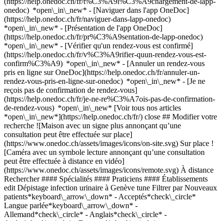
(https://help.onedoc.ch/fr/t%C3%A9l%C3%A9chargement-de-lapp-
onedoc) *open\_in\_new* - [Naviguer dans l'app OneDoc]
(https://help.onedoc.ch/fr/naviguer-dans-lapp-onedoc)
*open\_in\_new* - [Présentation de l'app OneDoc]
(https://help.onedoc.ch/fr/pr%C3%A9sentation-de-lapp-onedoc)
*open\_in\_new*
- [Vérifier qu'un rendez-vous est confirmé](https://help.onedoc.ch/fr/v%C3%A9rifier-quun-rendez-vous-est-confirm%C3%A9) *open\_in\_new* - [Annuler un rendez-vous pris en ligne sur OneDoc](https://help.onedoc.ch/fr/annuler-un-rendez-vous-pris-en-ligne-sur-onedoc) *open\_in\_new* - [Je ne reçois pas de confirmation de rendez-vous](https://help.onedoc.ch/fr/je-ne-re%C3%A7ois-pas-de-confirmation-de-rendez-vous) *open\_in\_new* [Voir tous nos articles *open\_in\_new*](https://help.onedoc.ch/fr/) close ## Modifier votre recherche ![Maison avec un signe plus annonçant qu’une consultation peut être effectuée sur place](https://www.onedoc.ch/assets/images/icons/on-site.svg) Sur place ![Caméra avec un symbole lecture annonçant qu’une consultation peut être effectuée à distance en vidéo](https://www.onedoc.ch/assets/images/icons/remote.svg) À distance Rechercher #### Spécialités #### Praticiens #### Établissements edit Dépistage infection urinaire à Genève tune Filtrer par Nouveaux patients*keyboard\_arrow\_down* - Acceptés*check\_circle* Langue parlée*keyboard\_arrow\_down* - Allemand*check\_circle* - Anglais*check\_circle* - Arabe*check\_circle* - Espagnol*check\_circle* - Français*check\_circle* - Italien*check\_circle* - Portugais*check\_circle* Sexe*keyboard\_arrow\_down* - Femme*check\_circle* - Homme*check\_circle* Réseau*keyboard\_arrow\_down* - REMED*check\_circle* - mediX*check\_circle* - Réseau Delta*check\_circle* Disponibilité*keyboard\_arrow\_down* - Disponible aujourdhui*check\_circle* - Dans les 3 prochains jours*check\_circle* - Dans les 7 prochains jours*check\_circle* - Dans les 14 prochains jours*check\_circle* # __Dépistage infection urinaire__ à __Genève__: prenez rendez-vous en ligne aujourd'hui ## 11 résultats à Genève [![Dr. Jean-Michel Rouffilange, urologue à Genève](https://www.onedoc.ch/assets/images/male.png "Dr. Jean-Michel Rouffilange, urologue à Genève")](https://www.onedoc.ch/fr/urologue/geneve/pcnza/dr-jean-michel-rouffilange) ### [Dr. Jean-Michel Rouffilange](https://www.onedoc.ch/fr/urologue/geneve/pcnza/dr-jean-michel-rouffilange) [Urologue](https://www.onedoc.ch/fr/urologue/geneve) [Centre médical Carteret](https://www.onedoc.ch/fr/cabinet-medical/geneve/e63y/centre-medical-carteret) Rue Antoine-Carteret 6 1202 Genève ![Icône patient avec un signe plus annonçant que le professionnel accepte de nouveaux patients](https://www.onedoc.ch/assets/images/icons/new-patients.svg)Accepte les nouveaux patients [Réserver un RDV](https://www.onedoc.ch/fr/urologue/geneve/pcnza/dr-jean-michel-rouffilange) Expertises: Dépistage infection urinaire, [Calculs rénaux](https://www.onedoc.ch/fr/calculs-renaux/geneve), [Cancer de la prostate](https://www.onedoc.ch/fr/cancer-de-la-prostate/geneve), [Biopsie prostatique](https://www.onedoc.ch/fr/biopsie-prostatique/geneve), [Hyperplasie bénigne de la prostate (HBP) | Hypertrophie de la prostate](https://www.onedoc.ch/fr/hyperplasie-benigne-de-la-prostate-hbp-hypertrophie-de-la-prostate/geneve), [Incontinence urinaire](https://www.onedoc.ch/fr/incontinence-urinaire/geneve), [Troubles de l’érection | Impuissance](https://www.onedoc.ch/fr/troubles-de-l-erection-impuissance/geneve)Voir plus *chevron\_left* lun. 03 août *chevron\_right* Voir plus de rendez-vous *error\_outline* Une erreur s'est produite lors du chargement des disponibilités [Réessayer](https://www.onedoc.ch) Expertises: Dépistage infection urinaire, [Calculs rénaux](https://www.onedoc.ch/fr/calculs-renaux/geneve), [Cancer de la prostate](https://www.onedoc.ch/fr/cancer-de-la-prostate/geneve), [Biopsie prostatique](https://www.onedoc.ch/fr/biopsie-prostatique/geneve), [Hyperplasie bénigne de la prostate (HBP) | Hypertrophie de la prostate](https://www.onedoc.ch/fr/hyperplasie-benigne-de-la-prostate-hbp-hypertrophie-de-la-prostate/geneve), [Incontinence urinaire](https://www.onedoc.ch/fr/incontinence-urinaire/geneve), [Troubles de l’érection | Impuissance](https://www.onedoc.ch/fr/troubles-de-l-erection-impuissance/geneve)Voir plus [![Dr. Alain Bitton, urologue à Genève](https://assets.onedoc.ch/images/users/5c039407595f28a007a2f93af729c67c24f739d31af37880c16fce3565e74187-small.jpg "Dr. Alain Bitton, urologue à Genève")](https://www.onedoc.ch/fr/urologue/geneve/pcuqx/dr-alain-bitton) ### [Dr. Alain Bitton](https://www.onedoc.ch/fr/urologue/geneve/pcuqx/dr-alain-bitton) ![Badge indiquant un profil vérifié](https://www.onedoc.ch/assets/images/icons/checkmark.svg) [Urologue](https://www.onedoc.ch/fr/urologue/geneve) [Centre AGeIR (Centre commercial de Balexert)](https://www.onedoc.ch/fr/cabinet-medical/geneve/ebbfc/centre-ageir-centre-commercial-de-balexert) Avenue Louis-Casaï 27 1209 Genève ![Icône patient avec un signe plus annonçant que le professionnel accepte de nouveaux patients](https://www.onedoc.ch/assets/images/icons/new-patients.svg)Accepte les nouveaux patients [Réserver un RDV](https://www.onedoc.ch/fr/urologue/geneve/pcuqx/dr-alain-bitton) Expertises: Dépistage infection urinaire, [Biopsie prostatique](https://www.onedoc.ch/fr/biopsie-prostatique/geneve), [Biopsie testiculaire](https://www.onedoc.ch/fr/biopsie-testiculaire/geneve), [Calculs rénaux](https://www.onedoc.ch/fr/calculs-renaux/geneve), [Cancer de la prostate](https://www.onedoc.ch/fr/cancer-de-la-prostate/geneve), [Cancer de la vessie](https://www.onedoc.ch/fr/cancer-de-la-vessie/geneve), [Hyperplasie bénigne de la prostate (HBP) | Hypertrophie de la prostate](https://www.onedoc.ch/fr/hyperplasie-benigne-de-la-prostate-hbp-hypertrophie-de-la-prostate/geneve), [Incontinence urinaire](https://www.onedoc.ch/fr/incontinence-urinaire/geneve), [Circoncision](https://www.onedoc.ch/fr/circoncision/geneve), [Troubles de l’érection | Impuissance](https://www.onedoc.ch/fr/troubles-de-l-erection-impuissance/geneve)Voir plus *chevron\_left* lun. 03 août *chevron\_right* Voir plus de rendez-vous *error\_outline* Une erreur s'est produite lors du chargement des disponibilités [Réessayer](https://www.onedoc.ch) Expertises: Dépistage infection urinaire, [Biopsie prostatique](https://www.onedoc.ch/fr/biopsie-prostatique/geneve), [Biopsie testiculaire](https://www.onedoc.ch/fr/biopsie-testiculaire/geneve), [Calculs rénaux](https://www.onedoc.ch/fr/calculs-renaux/geneve), [Cancer de la prostate](https://www.onedoc.ch/fr/cancer-de-la-prostate/geneve), [Cancer de la vessie](https://www.onedoc.ch/fr/cancer-de-la-vessie/geneve), [Hyperplasie bénigne de la prostate (HBP) | Hypertrophie de la prostate](https://www.onedoc.ch/fr/hyperplasie-benigne-de-la-prostate-hbp-hypertrophie-de-la-prostate/geneve), [Incontinence urinaire](https://www.onedoc.ch/fr/incontinence-urinaire/geneve), [Circoncision](https://www.onedoc.ch/fr/circoncision/geneve), [Troubles de l’érection | Impuissance](https://www.onedoc.ch/fr/troubles-de-l-erection-impuissance/geneve)Voir plus [![Dr. Jean-Michel Rouffilange, urologue à Genève](https://assets.onedoc.ch/images/users/e4601d3c80df7c6aec05f9b068d22b8ecc24dae9514270d4d246e75d69add9c1-small.jpg "Dr. Jean-Michel Rouffilange, urologue à Genève")](https://www.onedoc.ch/fr/urologue/geneve/pcord/dr-jean-michel-rouffilange) ### [Dr. Jean-Michel Rouffilange](https://www.onedoc.ch/fr/urologue/geneve/pcord/dr-jean-michel-rouffilange) ![Badge indiquant un profil vérifié](https://www.onedoc.ch/assets/images/icons/checkmark.svg) [Urologue](https://www.onedoc.ch/fr/urologue/geneve) Cabinet du Dr. Rouffilange Rue Firmin-Massot 2 1206 Genève ![Icône patient avec un signe plus annonçant que le professionnel accepte de nouveaux patients](https://www.onedoc.ch/assets/images/icons/new-patients.svg)Accepte les nouveaux patients [Réserver un RDV](https://www.onedoc.ch/fr/urologue/geneve/pcord/dr-jean-michel-rouffilange) Expertises: Dépistage infection urinaire, [Calculs rénaux](https://www.onedoc.ch/fr/calculs-renaux/geneve), [Cancer de la prostate](https://www.onedoc.ch/fr/cancer-de-la-prostate/geneve), [Biopsie prostatique](https://www.onedoc.ch/fr/biopsie-prostatique/geneve), [Incontinence urinaire](https://www.onedoc.ch/fr/incontinence-urinaire/geneve), [Hyperplasie bénigne de la prostate (HBP) | Hypertrophie de la prostate](https://www.onedoc.ch/fr/hyperplasie-benigne-de-la-prostate-hbp-hypertrophie-de-la-prostate/geneve), [Troubles de l’érection | Impuissance](https://www.onedoc.ch/fr/troubles-de-l-erection-impuissance/geneve)Voir plus *chevron\_left* lun. 03 août *chevron\_right* Voir plus de rendez-vous *error\_outline* Une erreur s'est produite lors du chargement des disponibilités [Réessayer](https://www.onedoc.ch) Expertises: Dépistage infection urinaire, [Calculs rénaux](https://www.onedoc.ch/fr/calculs-renaux/geneve), [Cancer de la prostate](https://www.onedoc.ch/fr/cancer-de-la-prostate/geneve), [Biopsie prostatique](https://www.onedoc.ch/fr/biopsie-prostatique/geneve), [Incontinence urinaire](https://www.onedoc.ch/fr/incontinence-urinaire/geneve), [Hyperplasie bénigne de la prostate (HBP) | Hypertrophie de la prostate](https://www.onedoc.ch/fr/hyperplasie-benigne-de-la-prostate-hbp-hypertrophie-de-la-prostate/geneve), [Troubles de l’érection | Impuissance](https://www.onedoc.ch/fr/troubles-de-l-erection-impuissance/geneve)Voir plus [![Dr. Dylan Vitali, médecin assistant en médecine interne générale à Genève](https://assets.onedoc.ch/images/users/1083e49f3dd10c807a6b495b77f873bc8ae72676e2940b15da56fd1af95d874e-small.jpg "Dr. Dylan Vitali, médecin assistant en médecine interne générale à Genève")](https://www.onedoc.ch/fr/specialiste-en-medecine-interne-generale/geneve/pcwz2/dr-dylan-vitali) ### [Dr. Dylan Vitali](https://www.onedoc.ch/fr/specialiste-en-medecine-interne-generale/geneve/pcwz2/dr-dylan-vitali) ![Badge indiquant un profil vérifié](https://www.onedoc.ch/assets/images/icons/checkmark.svg) [Médecin assistant en médecine interne générale](https://www.onedoc.ch/fr/specialiste-en-medecine-interne-generale/geneve) [Centre Médical Montbril