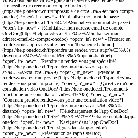
vousConsultations vidéoApplication OneDocMes rendez-vous -
[Impossible de créer mon compte OneDoc]
(https://help.onedoc.ch/fr/impossible-de-cr%C3%A9er-mon-compte-
onedoc) *open\_in\_new* - [Réinitialiser mon mot de passe]
(https://help.onedoc.ch/fr/r%C3%A9initialiser-mon-mot-de-passe)
*open\_in\_new* - [Réinitialiser mon adresse email de compte
OneDoc](https://help.onedoc.ch/fr/r%C3%A9initialiser-mon-
adresse-email-de-compte-onedoc) *open\_in\_new*
- [Prendre un
rendez-vous auprès de votre médecin/thérapeute habituel]
(https://help.onedoc.ch/fr/prendre-un-rendez-vous-aupr%C3%A8s-
de-votre-m%C3%A9decin/th%C3%A9rapeute-habituel)
*open\_in\_new* - [Prendre un rendez-vous par spécialité]
(https://help.onedoc.ch/fr/prendre-un-rendez-vous-par-
sp%C3%A9cialit%C3%A9) *open\_in\_new* - [Prendre un
rendez-vous pour un proche](https://help.onedoc.ch/fr/prendre-un-
rendez-vous-pour-un-proche) *open\_in\_new*
- [Qu'est ce qu'une
consultation vidéo OneDoc?](https://help.onedoc.ch/fr/comment-
fonctionne-une-consultation-vid%C3%A9o) *open\_in\_new* -
[Comment prendre rendez-vous pour une consultation vidéo?]
(https://help.onedoc.ch/fr/prendre-un-rendez-vous-%C3%A0-
distance) *open\_in\_new*
- [Téléchargement de l'app OneDoc]
(https://help.onedoc.ch/fr/t%C3%A9l%C3%A9chargement-de-lapp-
onedoc) *open\_in\_new* - [Naviguer dans l'app OneDoc]
(https://help.onedoc.ch/fr/naviguer-dans-lapp-onedoc)
*open\_in\_new* - [Présentation de l'app OneDoc]