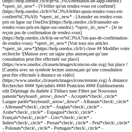
(https://help.onedoc.ch/fr/pr%C3%A9sentation-de-lapp-onedoc)
*open\_in\_new*
- [Vérifier qu'un rendez-vous est confirmé](https://help.onedoc.ch/fr/v%C3%A9rifier-quun-rendez-vous-est-confirm%C3%A9) *open\_in\_new* - [Annuler un rendez-vous pris en ligne sur OneDoc](https://help.onedoc.ch/fr/annuler-un-rendez-vous-pris-en-ligne-sur-onedoc) *open\_in\_new* - [Je ne reçois pas de confirmation de rendez-vous](https://help.onedoc.ch/fr/je-ne-re%C3%A7ois-pas-de-confirmation-de-rendez-vous) *open\_in\_new* [Voir tous nos articles *open\_in\_new*](https://help.onedoc.ch/fr/) close ## Modifier votre recherche ![Maison avec un signe plus annonçant qu’une consultation peut être effectuée sur place](https://www.onedoc.ch/assets/images/icons/on-site.svg) Sur place ![Caméra avec un symbole lecture annonçant qu’une consultation peut être effectuée à distance en vidéo](https://www.onedoc.ch/assets/images/icons/remote.svg) À distance Rechercher #### Spécialités #### Praticiens #### Établissements edit Dépistage du diabète à Thônex tune Filtrer par Nouveaux patients*keyboard\_arrow\_down* - Acceptés*check\_circle* Langue parlée*keyboard\_arrow\_down* - Albanais*check\_circle* - Allemand*check\_circle* - Anglais*check\_circle* - Arabe*check\_circle* - Espagnol*check\_circle* - Français*check\_circle* - Grec*check\_circle* - Italien*check\_circle* - Persan*check\_circle* - Peul*check\_circle* - Polonais*check\_circle* - Portugais*check\_circle* - Roumain*check\_circle* - Suédois*check\_circle* - Turc*check\_circle* - Vietnamien*check\_circle* Sexe*keyboard\_arrow\_down* - Femme*check\_circle* - Homme*check\_circle* Réseau*keyboard\_arrow\_down* - Sun Store*check\_circle* - Amavita*check\_circle* - Coop Vitality*check\_circle* - REMED*check\_circle* - mediX*check\_circle* - Réseau Delta*check\_circle* Disponibilité*keyboard\_arrow\_down* - Disponible aujourdhui*check\_circle* - Dans les 3 prochains jours*check\_circle* - Dans les 7 prochains jours*check\_circle* - Dans les 14 prochains jours*check\_circle* # __Dépistage du diabète__ à __Thônex__: prenez rendez-vous en ligne aujourd'hui ## 2 résultats à Thônex [![Sun Store Thônex, pharmacie à Thônex](https://assets.onedoc.ch/images/entities/2d4e4bce5704b72e36109c2398f10fabab74841bc696e5a6a293f243fe272dc4-small.png "Sun Store Thônex, pharmacie à Thônex")](https://www.onedoc.ch/fr/pharmacie/thonex/e2e4/sun-store-thonex) ### [Sun Store Thônex](https://www.onedoc.ch/fr/pharmacie/thonex/e2e4/sun-store-thonex) Pharmacie Rue de Genève 106 1226 Thônex ![Icône patient avec un signe plus annonçant que le professionnel accepte de nouveaux patients](https://www.onedoc.ch/assets/images/icons/new-patients.svg)Accepte les nouveaux patients [Réserver un RDV](https://www.onedoc.ch/fr/pharmacie/thonex/e2e4/sun-store-thonex) *chevron\_left* lun. 03 août *chevron\_right* Voir plus de rendez-vous *error\_outline* Une erreur s'est produite lors du chargement des disponibilités [Réessayer](https://www.onedoc.ch) [![Amavita Thônex Tronchet, pharmacie à Thônex](https://assets.onedoc.ch/images/entities/30ba12978013a41ab53d6e11af0f23363274910824ace40288d26829afc85061-small.png "Amavita Thônex Tronchet, pharmacie à Thônex")](https://www.onedoc.ch/fr/pharmacie/thonex/e4t2/amavita-thonex-tronchet) ### [Amavita Thônex Tronchet](https://www.onedoc.ch/fr/pharmacie/thonex/e4t2/amavita-thonex-tronchet) ![Badge indiquant un profil vérifié](https://www.onedoc.ch/assets/images/icons/checkmark.svg) Pharmacie Avenue Tronchet 2 1226 Thônex ![Icône patient avec un signe plus annonçant que le professionnel accepte de nouveaux patients](https://www.onedoc.ch/assets/images/icons/new-patients.svg)Accepte les nouveaux patients [Réserver un RDV](https://www.onedoc.ch/fr/pharmacie/thonex/e4t2/amavita-thonex-tronchet) *chevron\_left* lun. 03 août *chevron\_right* Voir plus de rendez-vous *error\_outline* Une erreur s'est produite lors du chargement des disponibilités [Réessayer](https://www.onedoc.ch) ## __Dépistage du diabète__: d'autres spécialistes sont réservables en ligne dans les environs de __Thônex__ [![Pharmacie Sun Store Chêne-Bourg CEVA, pharmacie à Chêne-Bourg](https://assets.onedoc.ch/images/entities/19fb07bc407d46d8d07dc69a05b1185557a9409dccd26fae4885acc7963056e4-small.png "Pharmacie Sun Store Chêne-Bourg CEVA, pharmacie à Chêne-Bourg")](https://www.onedoc.ch/fr/pharmacie/chene-bourg/e4qx/pharmacie-sun-store-chene-bourg-ceva) ### [Pharmacie Sun Store Chêne-Bourg CEVA](https://www.onedoc.ch/fr/pharmacie/chene-bourg/e4qx/pharmacie-sun-store-chene-bourg-ceva) ![Badge indiquant un profil vérifié](https://www.onedoc.ch/assets/images/icons/checkmark.svg) Pharmacie Place de la Gare 6 1225 Chêne-Bourg ![Icône patient avec un signe plus annonçant que le professionnel accepte de nouveaux patients](https://www.onedoc.ch/assets/images/icons/new-patients.svg)Accepte les nouveaux patients [Réserver un RDV](https://www.onedoc.ch/fr/pharmacie/chene-bourg/e4qx/pharmacie-sun-store-chene-bourg-ceva) *chevron\_left* lun. 03 août *chevron\_right* Voir plus de rendez-vous *error\_outline* Une erreur s'est produite lors du chargement des disponibilités [Réessayer](https://www.onedoc.ch) [![Pharmacie de grange-canal, pharmacie à Chêne-Bougeries](https://assets.onedoc.ch/images/entities/dc7a87b7b4e472536eb3c8431aa484cc7fd45fcb748822ac9d55e251869c1ede-small.png "Pharmacie de grange-canal, pharmacie à Chêne-Bougeries")](https://www.onedoc.ch/fr/pharmacie/chene-bougeries/ebabd/pharmacie-de-grange-canal) ### [Pharmacie de grange-canal](https://www.onedoc.ch/fr/pharmacie/chene-bougeries/ebabd/pharmacie-de-grange-canal) ![Badge indiquant un profil vérifié](https://www.onedoc.ch/assets/images/icons/checkmark.svg) Pharmacie Route de Chêne 65 1224 Chêne-Bougeries ![Icône patient avec un signe plus annonçant que le professionnel accepte de nouveaux patients](https://www.onedoc.ch/assets/images/icons/new-patients.svg)Accepte les nouveaux patients [Réserver un RDV](https://www.onedoc.ch/fr/pharmacie/chene-bougeries/ebabd/pharmacie-de-grange-canal) [![Laboratoire Chêne-Bourg, laboratoire d'analyse à Chêne-Bourg](https://assets.onedoc.ch/images/entities/47ffedd82e59fb2ebb9fd30db01062f07bc6ffdfad8504a592429265fdc37cd6-small.png "Laboratoire Chêne-Bourg, laboratoire d'analyse à Chêne-Bourg")](https://www.onedoc.ch/fr/laboratoire-d-analyse/chene-bourg/e9t3/laboratoire-chene-bourg) ### [Laboratoire Chêne-Bourg](https://www.onedoc.ch/fr/laboratoire-d-analyse/chene-bourg/e9t3/laboratoire-chene-bourg) ![Badge indiquant un profil vérifié](https://www.onedoc.ch/assets/images/icons/checkmark.svg) Laboratoire d'analyse Rue François-Jacquier 14 1225 Chêne-Bourg ![Icône patient avec un signe plus annonçant que le professionnel accepte de nouveaux patients](https://www.onedoc.ch/assets/images/icons/new-patients.svg)Accepte les nouveaux patients [Réserver un RDV](https://www.onedoc.ch/fr/laboratoire-d-analyse/chene-bourg/e9t3/laboratoire-chene-bourg) [![Dr. Richard Arkhurst, médecin généraliste à Genève](https://www.onedoc.ch/assets/images/male.png "Dr. Richard Arkhurst, médecin généraliste à Genève")](https://www.onedoc.ch/fr/medecin-generaliste/geneve/pyf2/dr-richard-arkhurst) ### [Dr. Richard Arkhurst](https://www.onedoc.ch/fr/medecin-generaliste/geneve/pyf2/dr-richard-arkhurst) [Médecin généraliste](https://www.onedoc.ch/fr/medecin-generaliste/geneve) Cabinet Dr Arkhurst Avenue Eugène-Pittard 34 1206 Genève ![Dr. Richard Arkhurst est affilié au réseau REMED](https://assets.onedoc.ch/images/networks/logos/69370ff5361754d1928baefeac07f362b32f591fb27e17140139073ce5f51c5b-small.png)![Dr. Richard Arkhurst est affilié au réseau Réseau Delta](https://assets.onedoc.ch/images/networks/logos/bc7306ac026c686f85d463e96b3cb0053f7de03c9f7a5fae3aa7114a276838ea-small.png) ![Icône caméra avec un symbole lecture annonçant que le professionnel de santé propose des consultations vidéo](https://www.onedoc.ch/assets/images/icons/video-consultations.svg)Consultations vidéo disponibles ![Icône patient avec un signe plus annonçant que le professionnel accepte de nouveaux patients](https://www.onedoc.ch/assets/images/icons/new-patients.svg)Accepte les nouveaux patients [Réserver un RDV](https://www.onedoc.ch/fr/medecin-generaliste/geneve/pyf2/dr-richard-arkhurst) Expertises:[Dépistage du diabète](https://www.onedoc.ch/fr/depistage-du-diabete/geneve), [Injection d'acide hyaluronique](https://www.onedoc.ch/fr/injection-d-acide-hyaluronique/geneve), [Check-up | bilan de santé](https://www.onedoc.ch/fr/check-up-bilan-de-sante/geneve), [Contrôle médical permis de conduire NIVEAU 2](https://www.onedoc.ch/fr/controle-medical-permis-de-conduire-niveau-2/geneve), [Dépistage infection urinaire](https://www.onedoc.ch/fr/depistage-infection-urinaire/geneve), [Mise à jour du carnet de vaccination](https://www.onedoc.ch/fr/mise-a-jour-du-carnet-de-vaccination/geneve), [Maladies Sexuellement Transmissibles | Infections Sexuellement Transmissibles (MST/IST)](https://www.onedoc.ch/fr/maladies-sexuellement-transmissibles-infections-sexuellement-transmissibles-mst-ist/geneve), [Évaluation préopératoire](https://www.onedoc.ch/fr/evaluation-preoperatoire/geneve), [Urgence en médecine générale](https://www.onedoc.ch/fr/urgence-en-medecine-generale/geneve)Voir plus Expertises:[Dépistage du diabète](https://www.onedoc.ch/fr/depistage-du-diabete/geneve), [Injection d'acide hyaluronique](https://www.onedoc.ch/fr/injection-d-acide-hyaluronique/geneve), [Check-up | bilan de santé](https://www.onedoc.ch/fr/check-up-bilan-de-sante/geneve), [Contrôle médical permis de conduire NIVEAU 2](https://www.onedoc.ch/fr/controle-medical-permis-de-conduire-niveau-2/geneve), [Dépistage infection urinaire](https://www.onedoc.ch/fr/depistage-infection-urinaire/geneve), [Mise à jour du carnet de vaccination](https://www.onedoc.ch/fr/mise-a-jour-du-carnet-de-vaccination/geneve), [Maladies Sexuellement Transmissibles | Infections Sexuellement Transmissibles (MST/IST)](https://www.onedoc.ch/fr/maladies-sex