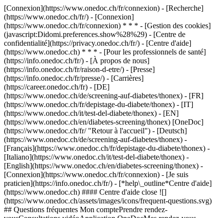
[Connexion](https://www.onedoc.ch/fr/connexion) - [Recherche]
(https://www.onedoc.ch/fr/) - [Connexion]
(https://www.onedoc.ch/fr/connexion) * * * - [Gestion des cookies]
(javascript:Didomi.preferences.show%28%29) - [Centre de
confidentialité](https://privacy.onedoc.ch/fr/) - [Centre d'aide]
(https://www.onedoc.ch) * * * - [Pour les professionnels de santé]
(https://info.onedoc.ch/fr/) - [À propos de nous]
(https://info.onedoc.ch/fr/raison-d-etre/) - [Presse]
(https://info.onedoc.ch/fr/presse/) - [Carrières]
(https://career.onedoc.ch/fr)
- [DE]
(https://www.onedoc.ch/de/screening-auf-diabetes/thonex) - [FR]
(https://www.onedoc.ch/fr/depistage-du-diabete/thonex) - [IT]
(https://www.onedoc.ch/it/test-del-diabete/thonex) - [EN]
(https://www.onedoc.ch/en/diabetes-screening/thonex) [OneDoc]
(https://www.onedoc.ch/fr/ "Retour à l'accueil") - [Deutsch]
(https://www.onedoc.ch/de/screening-auf-diabetes/thonex) -
[Français](https://www.onedoc.ch/fr/depistage-du-diabete/thonex) -
[Italiano](https://www.onedoc.ch/it/test-del-diabete/thonex) -
[English](https://www.onedoc.ch/en/diabetes-screening/thonex)
-
[Connexion](https://www.onedoc.ch/fr/connexion) - [Je suis
praticien](https://info.onedoc.ch/fr/)
- [*help\_outline*Centre d'aide]
(https://www.onedoc.ch) #### Centre d'aide close ![]
(https://www.onedoc.ch/assets/images/icons/frequent-questions.svg)
## Questions fréquentes Mon comptePrendre rendez-