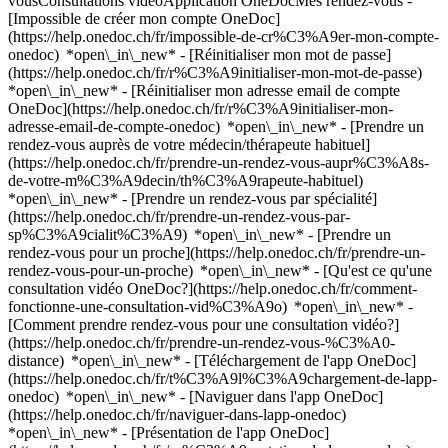
vousConsultations vidéoApplication OneDocMes rendez-vous -
[Impossible de créer mon compte OneDoc]
(https://help.onedoc.ch/fr/impossible-de-cr%C3%A9er-mon-compte-
onedoc) *open\_in\_new* - [Réinitialiser mon mot de passe]
(https://help.onedoc.ch/fr/r%C3%A9initialiser-mon-mot-de-passe)
*open\_in\_new* - [Réinitialiser mon adresse email de compte
OneDoc](https://help.onedoc.ch/fr/r%C3%A9initialiser-mon-
adresse-email-de-compte-onedoc) *open\_in\_new*
- [Prendre un
rendez-vous auprès de votre médecin/thérapeute habituel]
(https://help.onedoc.ch/fr/prendre-un-rendez-vous-aupr%C3%A8s-
de-votre-m%C3%A9decin/th%C3%A9rapeute-habituel)
*open\_in\_new* - [Prendre un rendez-vous par spécialité]
(https://help.onedoc.ch/fr/prendre-un-rendez-vous-par-
sp%C3%A9cialit%C3%A9) *open\_in\_new* - [Prendre un
rendez-vous pour un proche](https://help.onedoc.ch/fr/prendre-un-
rendez-vous-pour-un-proche) *open\_in\_new*
- [Qu'est ce qu'une
consultation vidéo OneDoc?](https://help.onedoc.ch/fr/comment-
fonctionne-une-consultation-vid%C3%A9o) *open\_in\_new* -
[Comment prendre rendez-vous pour une consultation vidéo?]
(https://help.onedoc.ch/fr/prendre-un-rendez-vous-%C3%A0-
distance) *open\_in\_new*
- [Téléchargement de l'app OneDoc]
(https://help.onedoc.ch/fr/t%C3%A9l%C3%A9chargement-de-lapp-
onedoc) *open\_in\_new* - [Naviguer dans l'app OneDoc]
(https://help.onedoc.ch/fr/naviguer-dans-lapp-onedoc)
*open\_in\_new* - [Présentation de l'app OneDoc]