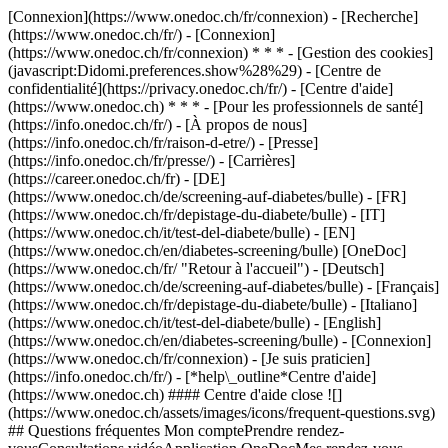
[Connexion](https://www.onedoc.ch/fr/connexion) - [Recherche]
(https://www.onedoc.ch/fr/) - [Connexion]
(https://www.onedoc.ch/fr/connexion) * * * - [Gestion des cookies]
(javascript:Didomi.preferences.show%28%29) - [Centre de
confidentialité](https://privacy.onedoc.ch/fr/) - [Centre d'aide]
(https://www.onedoc.ch) * * * - [Pour les professionnels de santé]
(https://info.onedoc.ch/fr/) - [À propos de nous]
(https://info.onedoc.ch/fr/raison-d-etre/) - [Presse]
(https://info.onedoc.ch/fr/presse/) - [Carrières]
(https://career.onedoc.ch/fr)
- [DE]
(https://www.onedoc.ch/de/screening-auf-diabetes/bulle) - [FR]
(https://www.onedoc.ch/fr/depistage-du-diabete/bulle) - [IT]
(https://www.onedoc.ch/it/test-del-diabete/bulle) - [EN]
(https://www.onedoc.ch/en/diabetes-screening/bulle) [OneDoc]
(https://www.onedoc.ch/fr/ "Retour à l'accueil") - [Deutsch]
(https://www.onedoc.ch/de/screening-auf-diabetes/bulle) - [Français]
(https://www.onedoc.ch/fr/depistage-du-diabete/bulle) - [Italiano]
(https://www.onedoc.ch/it/test-del-diabete/bulle) - [English]
(https://www.onedoc.ch/en/diabetes-screening/bulle)
- [Connexion]
(https://www.onedoc.ch/fr/connexion) - [Je suis praticien]
(https://info.onedoc.ch/fr/)
- [*help\_outline*Centre d'aide]
(https://www.onedoc.ch) #### Centre d'aide close ![]
(https://www.onedoc.ch/assets/images/icons/frequent-questions.svg)
## Questions fréquentes Mon comptePrendre rendez-