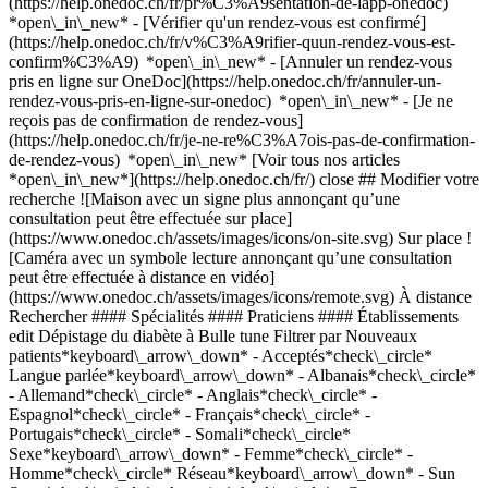
(https://help.onedoc.ch/fr/pr%C3%A9sentation-de-lapp-onedoc)
*open\_in\_new*
- [Vérifier qu'un rendez-vous est confirmé](https://help.onedoc.ch/fr/v%C3%A9rifier-quun-rendez-vous-est-confirm%C3%A9) *open\_in\_new* - [Annuler un rendez-vous pris en ligne sur OneDoc](https://help.onedoc.ch/fr/annuler-un-rendez-vous-pris-en-ligne-sur-onedoc) *open\_in\_new* - [Je ne reçois pas de confirmation de rendez-vous](https://help.onedoc.ch/fr/je-ne-re%C3%A7ois-pas-de-confirmation-de-rendez-vous) *open\_in\_new* [Voir tous nos articles *open\_in\_new*](https://help.onedoc.ch/fr/) close ## Modifier votre recherche ![Maison avec un signe plus annonçant qu’une consultation peut être effectuée sur place](https://www.onedoc.ch/assets/images/icons/on-site.svg) Sur place ![Caméra avec un symbole lecture annonçant qu’une consultation peut être effectuée à distance en vidéo](https://www.onedoc.ch/assets/images/icons/remote.svg) À distance Rechercher #### Spécialités #### Praticiens #### Établissements edit Dépistage du diabète à Bulle tune Filtrer par Nouveaux patients*keyboard\_arrow\_down* - Acceptés*check\_circle* Langue parlée*keyboard\_arrow\_down* - Albanais*check\_circle* - Allemand*check\_circle* - Anglais*check\_circle* - Espagnol*check\_circle* - Français*check\_circle* - Portugais*check\_circle* - Somali*check\_circle* Sexe*keyboard\_arrow\_down* - Femme*check\_circle* - Homme*check\_circle* Réseau*keyboard\_arrow\_down* - Sun Store*check\_circle* - Amavita*check\_circle* - Coop Vitality*check\_circle* - Réseau Delta*check\_circle* Disponibilité*keyboard\_arrow\_down* - Disponible aujourdhui*check\_circle* - Dans les 3 prochains jours*check\_circle* - Dans les 7 prochains jours*check\_circle* - Dans les 14 prochains jours*check\_circle* # __Dépistage du diabète__ à __Bulle__: prenez rendez-vous en ligne aujourd'hui ## 2 résultats à Bulle [![Sun Store Bulle Migros (Gruyère Centre), pharmacie à Bulle](https://assets.onedoc.ch/images/entities/b88fafa62552f58862d0113744e771c5036ada4c77db45d5d7620bb2f0d9f482-small.png "Sun Store Bulle Migros (Gruyère Centre), pharmacie à Bulle")](https://www.onedoc.ch/fr/pharmacie/bulle/e2e5/sun-store-bulle-migros-gruyere-centre) ### [Sun Store Bulle Migros (Gruyère Centre)](https://www.onedoc.ch/fr/pharmacie/bulle/e2e5/sun-store-bulle-migros-gruyere-centre) Pharmacie Rue du Château-d'En-Bas 2 1630 Bulle ![Icône patient avec un signe plus annonçant que le professionnel accepte de nouveaux patients](https://www.onedoc.ch/assets/images/icons/new-patients.svg)Accepte les nouveaux patients [Réserver un RDV](https://www.onedoc.ch/fr/pharmacie/bulle/e2e5/sun-store-bulle-migros-gruyere-centre) *chevron\_left* lun. 03 août *chevron\_right* Voir plus de rendez-vous *error\_outline* Une erreur s'est produite lors du chargement des disponibilités [Réessayer](https://www.onedoc.ch) [![Sun Store Bulle Coop, pharmacie à Bulle](https://assets.onedoc.ch/images/entities/9c73a26973fa1514b17e3ff50e701c9d6ef0ee0dd0247ccc119d1862d260476d-small.png "Sun Store Bulle Coop, pharmacie à Bulle")](https://www.onedoc.ch/fr/pharmacie/bulle/e2d5/sun-store-bulle-coop) ### [Sun Store Bulle Coop](https://www.onedoc.ch/fr/pharmacie/bulle/e2d5/sun-store-bulle-coop) Pharmacie Route de Riaz 50 1630 Bulle ![Icône patient avec un signe plus annonçant que le professionnel accepte de nouveaux patients](https://www.onedoc.ch/assets/images/icons/new-patients.svg)Accepte les nouveaux patients [Réserver un RDV](https://www.onedoc.ch/fr/pharmacie/bulle/e2d5/sun-store-bulle-coop) *chevron\_left* lun. 03 août *chevron\_right* Voir plus de rendez-vous *error\_outline* Une erreur s'est produite lors du chargement des disponibilités [Réessayer](https://www.onedoc.ch) ## __Dépistage du diabète__: d'autres spécialistes sont réservables en ligne dans les environs de __Bulle__ [![Pharmacieplus de Vuadens, pharmacie à Vuadens](https://assets.onedoc.ch/images/entities/a9ab8f426cc4d1a77159ef143b0ce69f1265c5227bbb7c426cf206bfe0e8a570-small.jpg "Pharmacieplus de Vuadens, pharmacie à Vuadens")](https://www.onedoc.ch/fr/pharmacie/vuadens/e256/pharmacieplus-de-vuadens) ### [Pharmacieplus de Vuadens](https://www.onedoc.ch/fr/pharmacie/vuadens/e256/pharmacieplus-de-vuadens) ![Badge indiquant un profil vérifié](https://www.onedoc.ch/assets/images/icons/checkmark.svg) Pharmacie Route Principale 166 1628 Vuadens ![Icône patient avec un signe plus annonçant que le professionnel accepte de nouveaux patients](https://www.onedoc.ch/assets/images/icons/new-patients.svg)Accepte les nouveaux patients [Réserver un RDV](https://www.onedoc.ch/fr/pharmacie/vuadens/e256/pharmacieplus-de-vuadens) *chevron\_left* lun. 03 août *chevron\_right* Voir plus de rendez-vous *error\_outline* Une erreur s'est produite lors du chargement des disponibilités [Réessayer](https://www.onedoc.ch) [![Sun Store Romont, pharmacie à Romont](https://assets.onedoc.ch/images/entities/16c06be0db7d26c59f6529c5b049122e15f3bbaf64351cd5d111ffd586e28416-small.png "Sun Store Romont, pharmacie à Romont")](https://www.onedoc.ch/fr/pharmacie/romont/e3q3/sun-store-romont) ### [Sun Store Romont](https://www.onedoc.ch/fr/pharmacie/romont/e3q3/sun-store-romont) ![Badge indiquant un profil vérifié](https://www.onedoc.ch/assets/images/icons/checkmark.svg) Pharmacie Route de la Gare 7 1680 Romont FR ![Icône patient avec un signe plus annonçant que le professionnel accepte de nouveaux patients](https://www.onedoc.ch/assets/images/icons/new-patients.svg)Accepte les nouveaux patients [Réserver un RDV](https://www.onedoc.ch/fr/pharmacie/romont/e3q3/sun-store-romont) *chevron\_left* lun. 03 août *chevron\_right* Voir plus de rendez-vous *error\_outline* Une erreur s'est produite lors du chargement des disponibilités [Réessayer](https://www.onedoc.ch) [![Sun Store Avry-sur-Matran, pharmacie à Avry](https://assets.onedoc.ch/images/entities/c07df1786ad8a23f98b8f5caee584f0bc6db05a84c522b4c3412c76a843a599c-small.png "Sun Store Avry-sur-Matran, pharmacie à Avry")](https://www.onedoc.ch/fr/pharmacie/avry/e2d3/sun-store-avry-sur-matran) ### [Sun Store Avry-sur-Matran](https://www.onedoc.ch/fr/pharmacie/avry/e2d3/sun-store-avry-sur-matran) Pharmacie Route de Matran 9 1754 Avry ![Icône patient avec un signe plus annonçant que le professionnel accepte de nouveaux patients](https://www.onedoc.ch/assets/images/icons/new-patients.svg)Accepte les nouveaux patients [Réserver un RDV](https://www.onedoc.ch/fr/pharmacie/avry/e2d3/sun-store-avry-sur-matran) [![Sun Store Moudon, pharmacie à Moudon](https://assets.onedoc.ch/images/entities/b6b7bbfe05d86fd289814fa343bbcc06f4a687d67d2e6631d4968feefe36d79e-small.png "Sun Store Moudon, pharmacie à Moudon")](https://www.onedoc.ch/fr/pharmacie/moudon/e4rg/sun-store-moudon) ### [Sun Store Moudon](https://www.onedoc.ch/fr/pharmacie/moudon/e4rg/sun-store-moudon) Pharmacie Avenue de la Grande Fin 1 1510 Moudon ![Icône patient avec un signe plus annonçant que le professionnel accepte de nouveaux patients](https://www.onedoc.ch/assets/images/icons/new-patients.svg)Accepte les nouveaux patients [Réserver un RDV](https://www.onedoc.ch/fr/pharmacie/moudon/e4rg/sun-store-moudon) [![Sun Store Villars-sur-Glâne, pharmacie à Villars-sur-Glâne](https://assets.onedoc.ch/images/entities/22523bf85cbf0ef8422446c0784a79d09e4a6de4a3666c52dba3a448a2509d58-small.png "Sun Store Villars-sur-Glâne, pharmacie à Villars-sur-Glâne")](https://www.onedoc.ch/fr/pharmacie/villars-sur-glane/e3q4/sun-store-villars-sur-glane) ### [Sun Store Villars-sur-Glâne](https://www.onedoc.ch/fr/pharmacie/villars-sur-glane/e3q4/sun-store-villars-sur-glane) ![Badge indiquant un profil vérifié](https://www.onedoc.ch/assets/images/icons/checkmark.svg) Pharmacie Route de Moncor 1 1752 Villars-sur-Glâne ![Icône patient avec un signe plus annonçant que le professionnel accepte de nouveaux patients](https://www.onedoc.ch/assets/images/icons/new-patients.svg)Accepte les nouveaux patients [Réserver un RDV](https://www.onedoc.ch/fr/pharmacie/villars-sur-glane/e3q4/sun-store-villars-sur-glane) [![Sun Store Blonay, pharmacie à Blonay - Saint-Légier](https://assets.onedoc.ch/images/entities/b239395a467a066325d020814c7aa49fa41ad92d5ed6e80d946c14073d04d646-small.png "Sun Store Blonay, pharmacie à Blonay - Saint-Légier")](https://www.onedoc.ch/fr/pharmacie/blonay-saint-legier/e3a1/sun-store-blonay) ### [Sun Store Blonay](https://www.onedoc.ch/fr/pharmacie/blonay-saint-legier/e3a1/sun-store-blonay) Pharmacie Route du Village 37 1807 Blonay - Saint-Légier ![Icône patient avec un signe plus annonçant que le professionnel accepte de nouveaux patients](https://www.onedoc.ch/assets/images/icons/new-patients.svg)Accepte les nouveaux patients [Réserver un RDV](https://www.onedoc.ch/fr/pharmacie/blonay-saint-legier/e3a1/sun-store-blonay) [![Sun Store Fribourg, pharmacie à Fribourg](https://assets.onedoc.ch/images/entities/eda15a37e4d800ec478ae2ffbb873e234478cf152f039d715b810cec5bc02662-small.png "Sun Store Fribourg, pharmacie à Fribourg")](https://www.onedoc.ch/fr/pharmacie/fribourg/e3q2/sun-store-fribourg) ### [Sun Store Fribourg](https://www.onedoc.ch/fr/pharmacie/fribourg/e3q2/sun-store-fribourg) ![Badge indiquant un profil vérifié](https://www.onedoc.ch/assets/images/icons/checkmark.svg) Pharmacie Rue de Romont 26 1700 Fribourg ![Icône patient avec un signe plus annonçant que le professionnel accepte de nouveaux patients](https://www.onedoc.ch/assets/images/icons/new-patients.svg)Accepte les nouveaux patients [Réserver un RDV](https://www.onedoc.ch/fr/pharmacie/fribourg/e3q2/sun-store-fribourg) [![Amavita Plaffeien Oberland, pharmacie à Planfayon](https://assets.onedoc.ch/images/entities/f962d570876e411a091415cc8b592dc64d4bec5f24dbb96895939aaedb982d88-small.png "Amavita Plaffeien Oberland, pharmacie à Planfayon")](https://www.onedoc.ch/fr/pharmacie/planfayon/e3s9/amavita-plaffeien-oberland) ### [Amavita Plaffeien Oberland](https://www.onedoc.ch/fr/pharmacie/planfayon/e3s9/amavita-plaffeien-oberland) !