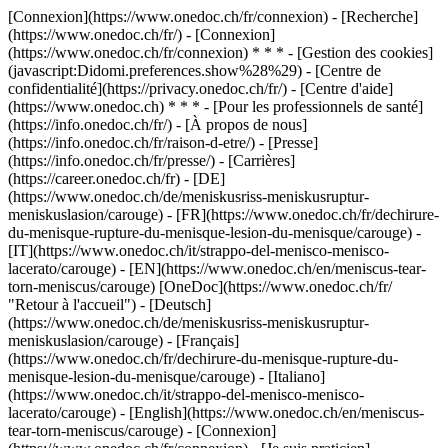
[Connexion](https://www.onedoc.ch/fr/connexion) - [Recherche]
(https://www.onedoc.ch/fr/) - [Connexion]
(https://www.onedoc.ch/fr/connexion) * * * - [Gestion des cookies]
(javascript:Didomi.preferences.show%28%29) - [Centre de
confidentialité](https://privacy.onedoc.ch/fr/) - [Centre d'aide]
(https://www.onedoc.ch) * * * - [Pour les professionnels de santé]
(https://info.onedoc.ch/fr/) - [À propos de nous]
(https://info.onedoc.ch/fr/raison-d-etre/) - [Presse]
(https://info.onedoc.ch/fr/presse/) - [Carrières]
(https://career.onedoc.ch/fr)
- [DE]
(https://www.onedoc.ch/de/meniskusriss-meniskusruptur-
meniskuslasion/carouge) - [FR](https://www.onedoc.ch/fr/dechirure-
du-menisque-rupture-du-menisque-lesion-du-menisque/carouge) -
[IT](https://www.onedoc.ch/it/strappo-del-menisco-menisco-
lacerato/carouge) - [EN](https://www.onedoc.ch/en/meniscus-tear-
torn-meniscus/carouge) [OneDoc](https://www.onedoc.ch/fr/
"Retour à l'accueil") - [Deutsch]
(https://www.onedoc.ch/de/meniskusriss-meniskusruptur-
meniskuslasion/carouge) - [Français]
(https://www.onedoc.ch/fr/dechirure-du-menisque-rupture-du-
menisque-lesion-du-menisque/carouge) - [Italiano]
(https://www.onedoc.ch/it/strappo-del-menisco-menisco-
lacerato/carouge) - [English](https://www.onedoc.ch/en/meniscus-
tear-torn-meniscus/carouge)
- [Connexion]