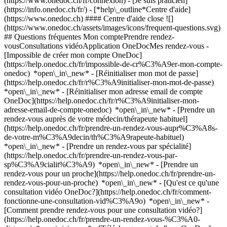
(https://www.onedoc.ch/fr/connexion) - [Je suis praticien]
(https://info.onedoc.ch/fr/)
- [*help\_outline*Centre d'aide]
(https://www.onedoc.ch) #### Centre d'aide close ![]
(https://www.onedoc.ch/assets/images/icons/frequent-questions.svg)
## Questions fréquentes Mon comptePrendre rendez-
vousConsultations vidéoApplication OneDocMes rendez-vous -
[Impossible de créer mon compte OneDoc]
(https://help.onedoc.ch/fr/impossible-de-cr%C3%A9er-mon-compte-
onedoc) *open\_in\_new* - [Réinitialiser mon mot de passe]
(https://help.onedoc.ch/fr/r%C3%A9initialiser-mon-mot-de-passe)
*open\_in\_new* - [Réinitialiser mon adresse email de compte
OneDoc](https://help.onedoc.ch/fr/r%C3%A9initialiser-mon-
adresse-email-de-compte-onedoc) *open\_in\_new*
- [Prendre un
rendez-vous auprès de votre médecin/thérapeute habituel]
(https://help.onedoc.ch/fr/prendre-un-rendez-vous-aupr%C3%A8s-
de-votre-m%C3%A9decin/th%C3%A9rapeute-habituel)
*open\_in\_new* - [Prendre un rendez-vous par spécialité]
(https://help.onedoc.ch/fr/prendre-un-rendez-vous-par-
sp%C3%A9cialit%C3%A9) *open\_in\_new* - [Prendre un
rendez-vous pour un proche](https://help.onedoc.ch/fr/prendre-un-
rendez-vous-pour-un-proche) *open\_in\_new*
- [Qu'est ce qu'une
consultation vidéo OneDoc?](https://help.onedoc.ch/fr/comment-
fonctionne-une-consultation-vid%C3%A9o) *open\_in\_new* -
[Comment prendre rendez-vous pour une consultation vidéo?]
(https://help.onedoc.ch/fr/prendre-un-rendez-vous-%C3%A0-