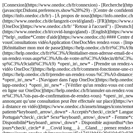
[Connexion](https://www.onedoc.ch/fr/connexion) - [Recherche](https
(javascript:Didomi.preferences.show%28%29) - [Centre de confidentiali
(https://info.onedoc.ch/fr/) - [À propos de nous](https://info.onedoc.ch/
(https://www.onedoc.ch/de/langzeit-covid/gland) - [FR](https://www.
[OneDoc](https://www.onedoc.ch/fr/ "Retour à l'accueil") - [Deutsch]
(https://www.onedoc.ch/it/covid-lungo/gland) - [English](https://ww
[*help\_outline*Centre d'aide](https://www.onedoc.ch) #### Centre d
vousConsultations vidéoApplication OneDocMes rendez-vous - [Imp
[Réinitialiser mon mot de passe](https://help.onedoc.ch/fr/r%C3%A9
(https://help.onedoc.ch/fr/r%C3%A9initialiser-mon-adresse-email-
un-rendez-vous-aupr%C3%A8s-de-votre-m%C3%A9decin/th%C3%A9rapeut
sp%C3%A9cialit%C3%A9) *open\_in\_new* - [Prendre un rendez-vous
vidéo OneDoc?](https://help.onedoc.ch/fr/comment-fonctionne-une-
(https://help.onedoc.ch/fr/prendre-un-rendez-vous-%C3%A0-distan
*open\_in\_new* - [Naviguer dans l'app OneDoc](https://help.onedoc
lapp-onedoc) *open\_in\_new*
- [Vérifier qu'un rendez-vous est confirmé](https://help.onedoc.ch/fr/v%C3%A9rifier-quun-rendez-vous-est-confirm%C3%A9) *open\_in\_new* - [Annuler un rendez-vous pris en ligne sur OneDoc](https://help.onedoc.ch/fr/annuler-un-rendez-vous-pris-en-ligne-sur-onedoc) *open\_in\_new* - [Je ne reçois pas de confirmation de rendez-vous](https://help.onedoc.ch/fr/je-ne-re%C3%A7ois-pas-de-confirmation-de-rendez-vous) *open\_in\_new* [Voir tous nos articles *open\_in\_new*](https://help.onedoc.ch/fr/) close ## Modifier votre recherche ![Maison avec un signe plus annonçant qu’une consultation peut être effectuée sur place](https://www.onedoc.ch/assets/images/icons/on-site.svg) Sur place ![Caméra avec un symbole lecture annonçant qu’une consultation peut être effectuée à distance en vidéo](https://www.onedoc.ch/assets/images/icons/remote.svg) À distance Rechercher #### Spécialités #### Praticiens #### Établissements edit Covid long à Gland tune Filtrer par Nouveaux patients*keyboard\_arrow\_down* - Acceptés*check\_circle* Langue parlée*keyboard\_arrow\_down* - Anglais*check\_circle* - Espagnol*check\_circle* - Français*check\_circle* - Grec*check\_circle* - Portugais*check\_circle* Sexe*keyboard\_arrow\_down* - Femme*check\_circle* - Homme*check\_circle* Réseau*keyboard\_arrow\_down* - Medbase*check\_circle* Disponibilité*keyboard\_arrow\_down* - Disponible aujourdhui*check\_circle* - Dans les 3 prochains jours*check\_circle* - Dans les 7 prochains jours*check\_circle* - Dans les 14 prochains jours*check\_circle* # __Covid long__ à __Gland__: prenez rendez-vous en ligne aujourd'hui ## 2 résultats à Gland [![Dr. Aline Gallois-Schmit, pneumologue à Gland](https://assets.onedoc.ch/images/users/45c17d11bbf4e29d10dc92a9382eaa6dfb963ec0fbcb678be0966f4b5e5408d3-small.jpg "Dr. Aline Gallois-Schmit, pneumologue à Gland")](https://www.onedoc.ch/fr/pneumologue/gland/pct8b/dr-aline-gallois-schmit) ### [Dr. Aline Gallois-Schmit](https://www.onedoc.ch/fr/pneumologue/gland/pct8b/dr-aline-gallois-schmit) ![Badge indiquant un profil vérifié](https://www.onedoc.ch/assets/images/icons/checkmar