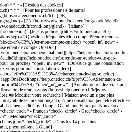
on) * * * - [Gestion des cookies]
ch) * * * - [Pour les professionnels de santé]
s](https://career.onedoc.ch/fr)
- [DE]
lungo/gland) - [EN](https://www.onedoc.ch/en/long-covid/gland)
w.onedoc.ch/fr/covid-long/gland) - [Italiano]
/connexion) - [Je suis praticien](https://info.onedoc.ch/fr/)
-
estions.svg) ## Questions fréquentes Mon comptePrendre rendez-
ossible-de-cr%C3%A9er-mon-compte-onedoc) *open\_in\_new* -
resse email de compte OneDoc]
votre médecin/thérapeute habituel](https://help.onedoc.ch/fr/prendre-
té](https://help.onedoc.ch/fr/prendre-un-rendez-vous-par-
-pour-un-proche) *open\_in\_new*
- [Qu'est ce qu'une consultation
z-vous pour une consultation vidéo?]
lp.onedoc.ch/fr/t%C3%A9l%C3%A9chargement-de-lapp-onedoc)
e l'app OneDoc](https://help.onedoc.ch/fr/pr%C3%A9sentation-de-
r/pneumologue/eysins/pcj9m/dr-natalia-fouz-roson) ### [Dr. Natalia Fouz Roson](https://www.onedoc.ch/fr/pneumologue/eysins/pcj9m/dr-natalia-fouz-roson) ![Badge indiquant un profil vérifié](https://www.onedoc.ch/assets/images/icons/checkmark.svg) [Pneumologue](https://www.onedoc.ch/fr/pneumologue/eysins) [Centre Médical Terre-Bonne](https://www.onedoc.ch/fr/cabinet-medical/eysins/eqju/centre-medical-terre-bonne) Route de Crassier 7 1262 Eysins ![Icône patient avec un signe plus annonçant que le professionnel accepte de nouveaux patients](https://www.onedoc.ch/assets/images/icons/new-patients.svg)Accepte les nouveaux patients [Réserver un RDV](https://www.onedoc.ch/fr/pneumologue/eysins/pcj9m/dr-natalia-fouz-roson) Expertises:[Covid long](https://www.onedoc.ch/fr/covid-long/eysins), [Allergie | AllergoTest | Bilan allergologique](https://www.onedoc.ch/fr/allergie-allergotest-bilan-allergologique/eysins), [Apnée du sommeil](https://www.onedoc.ch/fr/apnee-du-sommeil/eysins), [Asthme](https://www.onedoc.ch/fr/asthme/eysins), [Asthme à l'effort](https://www.onedoc.ch/fr/asthme-a-l-effort/eysins), [Bronchopneumopathie chronique obstructive (BPCO)](https://www.onedoc.ch/fr/bronchopneumopathie-chronique-obstructive-bpco/eysins), [Cancer du poumon](https://www.onedoc.ch/fr/cancer-du-poumon/eysins), [Dépistage cancer du poumon](https://www.onedoc.ch/fr/depistage-cancer-du-poumon/eysins), [Spirométrie | Test de la fonction pulmonaire](https://www.onedoc.ch/fr/spirometrie-test-de-la-fonction-pulmonaire/eysins)Voir plus *chevron\_left* lun. 03 août *chevron\_right* Voir plus de rendez-vous *error\_outline* Une erreur s'est produite lors du chargement des disponibilités [Réessayer](https://www.onedoc.ch) Expertises:[Covid long](https://www.onedoc.ch/fr/covid-long/eysins), [Allergie | AllergoTest | Bilan allergologique](https://www.onedoc.ch/fr/allergie-allergotest-bilan-allergologique/eysins), [Apnée du sommeil](https://www.onedoc.ch/fr/apnee-du-sommeil/eysins), [Asthme](https://www.onedoc.ch/fr/asthme/eysins), [Asthme à l'effort](https://www.onedoc.ch/fr/asthme-a-l-effort/eysins), [Bronchopneumopathie chronique obstructive (BPCO)](https://www.onedoc.ch/fr/bronchopneumopathie-chronique-obstructive-bpco/eysins), [Cancer du poumon](https://www.onedoc.ch/fr/cancer-du-poumon/eysins), [Dépistage cancer du poumon](https://www.onedoc.ch/fr/depistage-cancer-du-poumon/eysins), [Spirométrie | Test de la fonction pulmonaire](https://www.onedoc.ch/fr/spirometrie-test-de-la-fonction-pulmonaire/eysins)Voir plus [![Dr. Christos Maragkoudakis, pneumologue à Genève](https://assets.onedoc.ch/images/users/2654e0bb227dd801d0be50c53056df5196f111382287c9a184b58a1fb5577eb4-small.jpg "Dr. Christos Maragkoudakis, pneumologue à Genève")](https://www.onedoc.ch/fr/pneumologue/geneve/pcbag/dr-christos-maragkoudakis) ### [Dr. Christos Maragkoudakis](https://www.onedoc.ch/fr/pneumologue/geneve/pcbag/dr-christos-maragkoudakis) ![Badge indiquant un profil vérifié](https://www.onedoc.ch/assets/images/icons/checkmark.svg) [Pneumologue](https://www.onedoc.ch/fr/pneumologue/geneve) [Medbase Genève Gare Cornavin](https://www.onedoc.ch/fr/centre-medical/geneve/ece/medbase-geneve-gare-cornavin) Place de Cornavin 7 1201 Genève ![Dr. Christos Maragkoudakis est affilié au réseau Medbase](https://assets.onedoc.ch/images/networks/logos/f5eeafeb3e2695f80dba6bfea4fc4a0c36c3323a83934f509b4377455dac4244-small.png) ![Icône patient avec un signe plus annonçant que le professionnel accepte de nouveaux patients](https://www.onedoc.ch/assets/images/icons/new-patients.svg)Accepte les nouveaux patients [Réserver un RDV](https://www.onedoc.ch/fr/pneumologue/geneve/pcbag/dr-christos-maragkoudakis) Expertises:[Covid long](https://www.onedoc.ch/fr/covid-long/geneve), [Ronflements](https://www.onedoc.ch/fr/ronflements/g