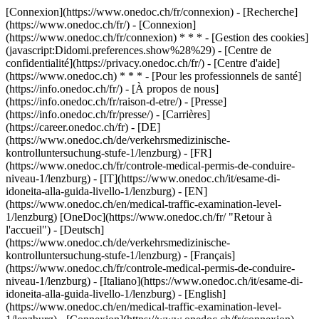
[Connexion](https://www.onedoc.ch/fr/connexion) - [Recherche]
(https://www.onedoc.ch/fr/) - [Connexion]
(https://www.onedoc.ch/fr/connexion) * * * - [Gestion des cookies]
(javascript:Didomi.preferences.show%28%29) - [Centre de
confidentialité](https://privacy.onedoc.ch/fr/) - [Centre d'aide]
(https://www.onedoc.ch) * * * - [Pour les professionnels de santé]
(https://info.onedoc.ch/fr/) - [À propos de nous]
(https://info.onedoc.ch/fr/raison-d-etre/) - [Presse]
(https://info.onedoc.ch/fr/presse/) - [Carrières]
(https://career.onedoc.ch/fr)
- [DE]
(https://www.onedoc.ch/de/verkehrsmedizinische-
kontrolluntersuchung-stufe-1/lenzburg) - [FR]
(https://www.onedoc.ch/fr/controle-medical-permis-de-conduire-
niveau-1/lenzburg) - [IT](https://www.onedoc.ch/it/esame-di-
idoneita-alla-guida-livello-1/lenzburg) - [EN]
(https://www.onedoc.ch/en/medical-traffic-examination-level-
1/lenzburg) [OneDoc](https://www.onedoc.ch/fr/ "Retour à
l'accueil") - [Deutsch]
(https://www.onedoc.ch/de/verkehrsmedizinische-
kontrolluntersuchung-stufe-1/lenzburg) - [Français]
(https://www.onedoc.ch/fr/controle-medical-permis-de-conduire-
niveau-1/lenzburg) - [Italiano](https://www.onedoc.ch/it/esame-di-
idoneita-alla-guida-livello-1/lenzburg) - [English]
(https://www.onedoc.ch/en/medical-traffic-examination-level-