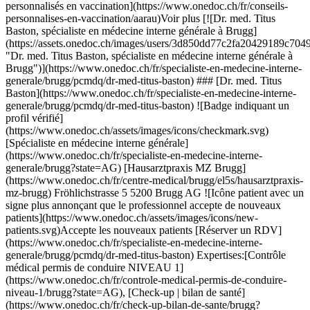
5s/hausarztpraxis-mz-brugg) Fröhlichstrasse 5 5200 Brugg AG ![Icône patient avec un signe plus annonçant que le professionnel accepte de nouveaux patients](https://www.onedoc.ch/assets/images/icons/new-patients.svg)Accepte les nouveaux patients [Réserver un RDV](https://www.onedoc.ch/fr/specialiste-en-medecine-interne-generale/brugg/pcmdq/dr-med-titus-baston) Expertises:[Contrôle médical permis de conduire NIVEAU 1](https://www.onedoc.ch/fr/controle-medical-permis-de-conduire-niveau-1/brugg?state=AG), [Check-up | bilan de santé](https://www.onedoc.ch/fr/check-up-bilan-de-sante/brugg?state=AG), [Contrôle médical permis de conduire NIVEAU 2](https://www.onedoc.ch/fr/controle-medical-permis-de-conduire-niveau-2/brugg?state=AG), [Vaccination grippe](https://www.onedoc.ch/fr/vaccination-grippe/brugg?state=AG), [Grippe | Symptômes de la grippe | Rhume](https://www.onedoc.ch/fr/grippe-symptomes-de-la-grippe-rhume/brugg?state=AG)Voir plus Expertises:[Contrôle médical permis de conduire NIVEAU 1](https://www.onedoc.ch/fr/controle-medical-permis-de-conduire-niveau-1/brugg?state=AG), [Check-up | bilan de santé](https://www.onedoc.ch/fr/check-up-bilan-de-sante/brugg?state=AG), [Contrôle médical permis de conduire NIVEAU 2](https://www.onedoc.ch/fr/controle-medical-permis-de-conduire-niveau-2/brugg?state=AG), [Vaccination grippe](https://www.onedoc.ch/fr/vaccination-grippe/brugg?state=AG), [Grippe | Symptômes de la grippe | Rhume](https://www.onedoc.ch/fr/grippe-symptomes-de-la-grippe-rhume/brugg?state=AG)Voir plus [![Dr. med. Agim Asllani, médecin généraliste à Aarau](https://assets.onedoc.ch/images/users/f795f70bd206ce10347c875c840ca1b047a2331574c8d21575c09219305ec142-small.jpg "Dr. med. Agim Asllani, médecin généraliste à Aarau")](https://www.onedoc.ch/fr/medecin-generaliste/aarau/pcrj1/dr-med-agim-asllani) ### [Dr. med. Agim Asllani](https://www.onedoc.ch/fr/medecin-generaliste/aarau/pcrj1/dr-med-agim-asllani) [Médecin généraliste](https://www.onedoc.ch/fr/medecin-generaliste/aarau) [Praxis Dr. med. (RSK) Agim Asllani](https://www.onedoc.ch/fr/centre-medical/aarau/eytt/praxis-dr-med-rsk-agim-asllani) Bahnhofstrasse 92 5000 Aarau ![Dr. med. Agim Asllani est affilié au réseau ArgoMed](https://assets.onedoc.ch/images/networks/logos/56e2a8e8292e9df6e76e9f4a2e0ed8e8d2214c4de1f587b1dba51bed3a27b454-small.png) ![Icône patient avec un signe plus annonçant que le professionnel accepte de nouveaux patients](https://www.onedoc.ch/assets/images/icons/new-patients.svg)Accepte les nouveaux patients [Réserver un RDV](https://www.onedoc.ch/fr/medecin-generaliste/aarau/pcrj1/dr-med-agim-asllani) Expertises:[Contrôle médical permis de conduire NIVEAU 1](https://www.onedoc.ch/fr/controle-medical-permis-de-conduire-niveau-1/aarau), [Check-up sanguin](https://www.onedoc.ch/fr/check-up-sanguin/aarau), [Check-up | bilan de santé](https://www.onedoc.ch/fr/check-up-bilan-de-sante/aarau), [Mesure du taux de fer | Ferritine](https://www.onedoc.ch/fr/mesure-du-taux-de-fer-ferritine/aarau), [Mesure de la pression artérielle | Tension](https://www.onedoc.ch/fr/mesure-de-la-pression-arterielle-tension/aarau), [Vaccination encéphalite à tiques (FSME)](https://www.onedoc.ch/fr/vaccination-encephalite-a-tiques-fsme/aarau), [Contrôle médical permis de conduire NIVEAU 2](https://www.onedoc.ch/fr/controle-medical-permis-de-conduire-niveau-2/aarau)Voir plus Expertises:[Contrôle médical permis de conduire NIVEAU 1](https://www.onedoc.ch/fr/controle-medical-permis-de-conduire-niveau-1/aarau), [Check-up sanguin](https://www.onedoc.ch/fr/check-up-sanguin/aarau), [Check-up | bilan de santé](https://www.onedoc.ch/fr/check-up-bilan-de-sante/aarau), [Mesure du taux de fer | Ferritine](https://www.onedoc.ch/fr/mesure-du-taux-de-fer-ferritine/aarau), [Mesure de la pression artérielle | Tension](https://www.onedoc.ch/fr/mesure-de-la-pression-arterielle-tension/aarau), [Vaccination encéphalite à tiques (FSME)](https://www.onedoc.ch/fr/vaccination-encephalite-a-tiques-fsme/aarau), [Contrôle médical permis de conduire NIVEAU 2](https://www.onedoc.ch/fr/controle-medical-permis-de-conduire-niveau-2/aarau)Voir plus [![Dipl. med. Stephan-Alfred Schiebel, médecin généraliste à Aarau](https://assets.onedoc.ch/images/users/c5bcafdc294cf7f9bad141a4b0496002b675d3541a921eac771e7ec5e08d2de3-small.jpg "Dipl. med. Stephan-Alfred Schiebel, médecin généraliste à Aarau")](https://www.onedoc.ch/fr/medecin-generaliste/aarau/p0ee/dipl-med-stephan-alfred-schiebel) ### [Dipl. med. Stephan-Alfred Schiebel](https://www.onedoc.ch/fr/medecin-generaliste/aarau/p0ee/dipl-med-stephan-alfred-schiebel) ![Badge indiquant un profil vérifié](https://www.onedoc.ch/assets/images/icons/checkmark.svg) [Médecin généraliste](https://www.onedoc.ch/fr/medecin-generaliste/aarau) [Arzthaus Aarau](https://www.onedoc.ch/fr/centre-medical/aarau/eqw6/arzthaus-aarau) Bahnhofstrasse 29 5000 Aarau ![Icône patient avec un signe moins annonçant que le professionnel n’accepte pas de nouveaux patients](https://www.onedoc.ch/assets/images/icons/no-new-patients.svg)N'accepte pas de nouveaux patients [Réserver un RDV](https://www.onedoc.ch/fr/medecin-generaliste/aarau/p0ee/dipl-med-stephan-alfred-schiebel) Expertises:[Contrôle médical permis de conduire NIVEAU 1](https://www.onedoc.ch/fr/controle-medical-permis-de-conduire-niveau-1/aarau), [Examen préventif de la médecine du travail](https://www.onedoc.ch/fr/examen-preventif-de-la-medecine-du-travail/aarau), [Urgence en médecine générale](https://www.onedoc.ch/fr/urgence-en-medecine-generale/aarau), [Holter](https://www.onedoc.ch/fr/holter/aarau), [Pression artérielle à long terme | Contrôle de la pression artérielle sur 24 heures](https://www.onedoc.ch/fr/pression-arterielle-a-long-terme-controle-de-la-pression-arterielle-sur-24-heures/aarau), [Conseils personnalisés en vaccination](https://www.onedoc.ch/fr/conseils-personnalises-en-vaccination/aarau), [Vaccination Zona](https://www.onedoc.ch/fr/vaccination-zona/aarau), [Vaccination hépatite A/B](https://www.onedoc.ch/fr/vaccination-hepatite-a-b/aarau), [Vaccination Papillomavirus Humain (HPV)](https://www.onedoc.ch/fr/vaccination-papillomavirus-humain-hpv/aarau)Voir plus Expertises:[Contrôle médical permis de conduire NIVEAU 1](https://www.onedoc.ch/fr/controle-medical-permis-de-conduire-niveau-1/aarau), [Examen préventif de la médecine du travail](https://www.onedoc.ch/fr/examen-preventif-de-la-medecine-du-travail/aarau), [Urgence en médecine générale](https://www.onedoc.ch/fr/urgence-en-medecine-generale/aarau), [Holter](https://www.onedoc.ch/fr/holter/aarau), [Pression artérielle à long terme | Contrôle de la pression artérielle sur 24 heures](https://www.onedoc.ch/fr/pression-arterielle-a-long-terme-controle-de-la-pression-arterielle-sur-24-heures/aarau), [Conseils personnalisés en vaccination](https://www.onedoc.ch/fr/conseils-personnalises-en-vaccination/aarau), [Vaccination Zona](https://www.onedoc.ch/fr/vaccination-zona/aarau), [Vaccination hépatite A/B](https://www.onedoc.ch/fr/vaccination-hepatite-a-b/aarau), [Vaccination Papillomavirus Humain (HPV)](https://www.onedoc.ch/fr/vaccination-papillomavirus-humain-hpv/aarau)Voir plus [![Dr. med. (DE) Charalampos Gousis, médecin généraliste à Aarau](https://assets.onedoc.ch/images/users/114a167f7cd60cbeab2383787efa70c86352c78407e8a4cfb52e6f8b21b54c6b-small.jpg "Dr. med. (DE) Charalampos Gousis, médecin généraliste à Aarau")](https://www.onedoc.ch/fr/medecin-generaliste/aarau/pzu4/dr-med-de-charalampos-gousis) ### [Dr. med. (DE) Charalampos Gousis](https://www.onedoc.ch/fr/medecin-generaliste/aarau/pzu4/dr-med-de-charalampos-gousis) ![Badge indiquant un profil vérifié](https://www.onedoc.ch/assets/images/icons/checkmark.svg) [Médecin généraliste](https://www.onedoc.ch/fr/medecin-generaliste/aarau) [Arzthaus Aarau](https://www.onedoc.ch/fr/centre-medical/aarau/eqw6/arzthaus-aarau) Bahnhofstrasse 29 5000 Aarau ![Icône patient avec un signe plus annonçant que le professionnel accepte de nouveaux patients](https://www.onedoc.ch/assets/images/icons/new-patients.svg)Accepte les nouveaux patients [Réserver un RDV](https://www.onedoc.ch/fr/medecin-generaliste/aarau/pzu4/dr-med-de-charalampos-gousis) Expertises:[Contrôle médical permis de conduire NIVEAU 1](https://www.onedoc.ch/fr/controle-medical-permis-de-conduire-niveau-1/aarau), [Examen préventif de la médecine du travail](https://www.onedoc.ch/fr/examen-preventif-de-la-medecine-du-travail/aarau), [Urgence en médecine générale](https://www.onedoc.ch/fr/urgence-en-medecine-generale/aarau), [Holter](https://www.onedoc.ch/fr/holter/aarau), [Pression artérielle à long terme | Contrôle de la pression artérielle sur 24 heures](https://www.onedoc.ch/fr/pression-arterielle-a-long-terme-controle-de-la-pression-arterielle-sur-24-heures/aarau), [Conseils personnalisés en vaccination](https://www.onedoc.ch/fr/conseils-personnalises-en-vaccination/aarau), [Vaccination Zona](https://www.onedoc.ch/fr/vaccination-zona/aarau), [Vaccination hépatite A/B](https://www.onedoc.ch/fr/vaccination-hepatite-a-b/aarau), [Vaccination Papillomavirus Humain (HPV)](https://www.onedoc.ch/fr/vaccination-papillomavirus-humain-hpv/aarau)Voir plus Expertises:[Contrôle médical permis de conduire NIVEAU 1](https://www.onedoc.ch/fr/controle-medical-permis-de-conduire-niveau-1/aarau), [Examen préventif de la médecine du travail](https://www.onedoc.ch/fr/examen-preventif-de-la-medecine-du-travail/aarau), [Urgence en médecine générale](https://www.onedoc.ch/fr/urgence-en-medecine-generale/aarau), [Holter](https://www.onedoc.ch/fr/holter/aarau), [Pression artérielle à long terme | Contrôle de la pression artérielle sur 24 heures](https://www.onedoc.ch/fr/pression-arterielle-a-long-terme-controle-de-la-pression-arterielle-sur-24-heures/aarau), [Conseils personnalisés en vaccination](https://www.onedoc.ch/fr/conseils-personnalises-en-vaccination/aarau), [Vaccination Zona](https://www.onedoc.ch/fr/vaccination-zona/aarau), [Va