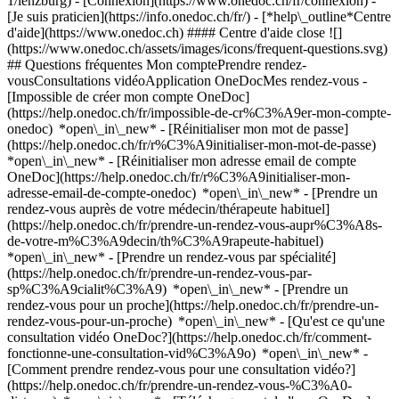
1/lenzburg)
- [Connexion](https://www.onedoc.ch/fr/connexion) -
[Je suis praticien](https://info.onedoc.ch/fr/)
- [*help\_outline*Centre
d'aide](https://www.onedoc.ch) #### Centre d'aide close ![]
(https://www.onedoc.ch/assets/images/icons/frequent-questions.svg)
## Questions fréquentes Mon comptePrendre rendez-
vousConsultations vidéoApplication OneDocMes rendez-vous -
[Impossible de créer mon compte OneDoc]
(https://help.onedoc.ch/fr/impossible-de-cr%C3%A9er-mon-compte-
onedoc) *open\_in\_new* - [Réinitialiser mon mot de passe]
(https://help.onedoc.ch/fr/r%C3%A9initialiser-mon-mot-de-passe)
*open\_in\_new* - [Réinitialiser mon adresse email de compte
OneDoc](https://help.onedoc.ch/fr/r%C3%A9initialiser-mon-
adresse-email-de-compte-onedoc) *open\_in\_new*
- [Prendre un
rendez-vous auprès de votre médecin/thérapeute habituel]
(https://help.onedoc.ch/fr/prendre-un-rendez-vous-aupr%C3%A8s-
de-votre-m%C3%A9decin/th%C3%A9rapeute-habituel)
*open\_in\_new* - [Prendre un rendez-vous par spécialité]
(https://help.onedoc.ch/fr/prendre-un-rendez-vous-par-
sp%C3%A9cialit%C3%A9) *open\_in\_new* - [Prendre un
rendez-vous pour un proche](https://help.onedoc.ch/fr/prendre-un-
rendez-vous-pour-un-proche) *open\_in\_new*
- [Qu'est ce qu'une
consultation vidéo OneDoc?](https://help.onedoc.ch/fr/comment-
fonctionne-une-consultation-vid%C3%A9o) *open\_in\_new* -
[Comment prendre rendez-vous pour une consultation vidéo?]
(https://help.onedoc.ch/fr/prendre-un-rendez-vous-%C3%A0-