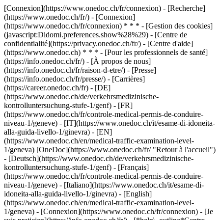
[Connexion](https://www.onedoc.ch/fr/connexion) - [Recherche]
(https://www.onedoc.ch/fr/) - [Connexion]
(https://www.onedoc.ch/fr/connexion) * * * - [Gestion des cookies]
(javascript:Didomi.preferences.show%28%29) - [Centre de
confidentialité](https://privacy.onedoc.ch/fr/) - [Centre d'aide]
(https://www.onedoc.ch) * * * - [Pour les professionnels de santé]
(https://info.onedoc.ch/fr/) - [À propos de nous]
(https://info.onedoc.ch/fr/raison-d-etre/) - [Presse]
(https://info.onedoc.ch/fr/presse/) - [Carrières]
(https://career.onedoc.ch/fr)
- [DE]
(https://www.onedoc.ch/de/verkehrsmedizinische-
kontrolluntersuchung-stufe-1/genf) - [FR]
(https://www.onedoc.ch/fr/controle-medical-permis-de-conduire-
niveau-1/geneve) - [IT](https://www.onedoc.ch/it/esame-di-idoneita-
alla-guida-livello-1/ginevra) - [EN]
(https://www.onedoc.ch/en/medical-traffic-examination-level-
1/geneva) [OneDoc](https://www.onedoc.ch/fr/ "Retour à l'accueil")
- [Deutsch](https://www.onedoc.ch/de/verkehrsmedizinische-
kontrolluntersuchung-stufe-1/genf) - [Français]
(https://www.onedoc.ch/fr/controle-medical-permis-de-conduire-
niveau-1/geneve) - [Italiano](https://www.onedoc.ch/it/esame-di-
idoneita-alla-guida-livello-1/ginevra) - [English]
(https://www.onedoc.ch/en/medical-traffic-examination-level-
1/geneva)
- [Connexion](https://www.onedoc.ch/fr/connexion) - [Je