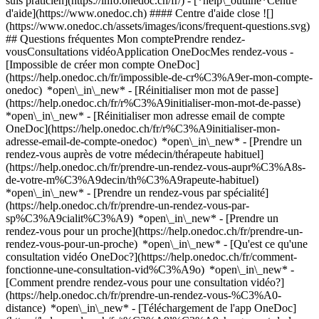
suis praticien](https://info.onedoc.ch/fr/)
- [*help\_outline*Centre
d'aide](https://www.onedoc.ch) #### Centre d'aide close ![]
(https://www.onedoc.ch/assets/images/icons/frequent-questions.svg)
## Questions fréquentes Mon comptePrendre rendez-
vousConsultations vidéoApplication OneDocMes rendez-vous -
[Impossible de créer mon compte OneDoc]
(https://help.onedoc.ch/fr/impossible-de-cr%C3%A9er-mon-compte-
onedoc) *open\_in\_new* - [Réinitialiser mon mot de passe]
(https://help.onedoc.ch/fr/r%C3%A9initialiser-mon-mot-de-passe)
*open\_in\_new* - [Réinitialiser mon adresse email de compte
OneDoc](https://help.onedoc.ch/fr/r%C3%A9initialiser-mon-
adresse-email-de-compte-onedoc) *open\_in\_new*
- [Prendre un
rendez-vous auprès de votre médecin/thérapeute habituel]
(https://help.onedoc.ch/fr/prendre-un-rendez-vous-aupr%C3%A8s-
de-votre-m%C3%A9decin/th%C3%A9rapeute-habituel)
*open\_in\_new* - [Prendre un rendez-vous par spécialité]
(https://help.onedoc.ch/fr/prendre-un-rendez-vous-par-
sp%C3%A9cialit%C3%A9) *open\_in\_new* - [Prendre un
rendez-vous pour un proche](https://help.onedoc.ch/fr/prendre-un-
rendez-vous-pour-un-proche) *open\_in\_new*
- [Qu'est ce qu'une
consultation vidéo OneDoc?](https://help.onedoc.ch/fr/comment-
fonctionne-une-consultation-vid%C3%A9o) *open\_in\_new* -
[Comment prendre rendez-vous pour une consultation vidéo?]
(https://help.onedoc.ch/fr/prendre-un-rendez-vous-%C3%A0-
distance) *open\_in\_new*
- [Téléchargement de l'app OneDoc]