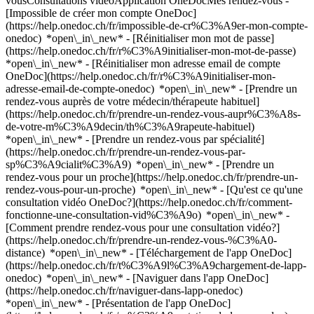
vousConsultations vidéoApplication OneDocMes rendez-vous -
[Impossible de créer mon compte OneDoc]
(https://help.onedoc.ch/fr/impossible-de-cr%C3%A9er-mon-compte-
onedoc) *open\_in\_new* - [Réinitialiser mon mot de passe]
(https://help.onedoc.ch/fr/r%C3%A9initialiser-mon-mot-de-passe)
*open\_in\_new* - [Réinitialiser mon adresse email de compte
OneDoc](https://help.onedoc.ch/fr/r%C3%A9initialiser-mon-
adresse-email-de-compte-onedoc) *open\_in\_new*
- [Prendre un
rendez-vous auprès de votre médecin/thérapeute habituel]
(https://help.onedoc.ch/fr/prendre-un-rendez-vous-aupr%C3%A8s-
de-votre-m%C3%A9decin/th%C3%A9rapeute-habituel)
*open\_in\_new* - [Prendre un rendez-vous par spécialité]
(https://help.onedoc.ch/fr/prendre-un-rendez-vous-par-
sp%C3%A9cialit%C3%A9) *open\_in\_new* - [Prendre un
rendez-vous pour un proche](https://help.onedoc.ch/fr/prendre-un-
rendez-vous-pour-un-proche) *open\_in\_new*
- [Qu'est ce qu'une
consultation vidéo OneDoc?](https://help.onedoc.ch/fr/comment-
fonctionne-une-consultation-vid%C3%A9o) *open\_in\_new* -
[Comment prendre rendez-vous pour une consultation vidéo?]
(https://help.onedoc.ch/fr/prendre-un-rendez-vous-%C3%A0-
distance) *open\_in\_new*
- [Téléchargement de l'app OneDoc]
(https://help.onedoc.ch/fr/t%C3%A9l%C3%A9chargement-de-lapp-
onedoc) *open\_in\_new* - [Naviguer dans l'app OneDoc]
(https://help.onedoc.ch/fr/naviguer-dans-lapp-onedoc)
*open\_in\_new* - [Présentation de l'app OneDoc]