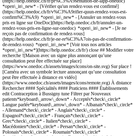
(https://help.onedoc.ch/fr/pr%C3%A9sentation-de-lapp-onedoc)
*open\_in\_new*
- [Vérifier qu'un rendez-vous est confirmé](https://help.onedoc.ch/fr/v%C3%A9rifier-quun-rendez-vous-est-confirm%C3%A9) *open\_in\_new* - [Annuler un rendez-vous pris en ligne sur OneDoc](https://help.onedoc.ch/fr/annuler-un-rendez-vous-pris-en-ligne-sur-onedoc) *open\_in\_new* - [Je ne reçois pas de confirmation de rendez-vous](https://help.onedoc.ch/fr/je-ne-re%C3%A7ois-pas-de-confirmation-de-rendez-vous) *open\_in\_new* [Voir tous nos articles *open\_in\_new*](https://help.onedoc.ch/fr/) close ## Modifier votre recherche ![Maison avec un signe plus annonçant qu’une consultation peut être effectuée sur place](https://www.onedoc.ch/assets/images/icons/on-site.svg) Sur place ![Caméra avec un symbole lecture annonçant qu’une consultation peut être effectuée à distance en vidéo](https://www.onedoc.ch/assets/images/icons/remote.svg) À distance Rechercher #### Spécialités #### Praticiens #### Établissements edit Contraception à Bussigny tune Filtrer par Nouveaux patients*keyboard\_arrow\_down* - Acceptés*check\_circle* Langue parlée*keyboard\_arrow\_down* - Albanais*check\_circle* - Allemand*check\_circle* - Anglais*check\_circle* - Espagnol*check\_circle* - Français*check\_circle* - Grec*check\_circle* - Italien*check\_circle* - Macédonien*check\_circle* - Persan*check\_circle* - Polonais*check\_circle* - Roumain*check\_circle* Sexe*keyboard\_arrow\_down* - Femme*check\_circle* - Homme*check\_circle* Réseau*keyboard\_arrow\_down* - Réseau Bleu*check\_circle* - Hirslanden*check\_circle* - Ensemble hospitalier de la Côte - EHC*check\_circle* Disponibilité*keyboard\_arrow\_down* - Disponible aujourdhui*check\_circle* - Dans les 3 prochains jours*check\_circle* - Dans les 7 prochains jours*check\_circle* - Dans les 14 prochains jours*check\_circle* # __Contraception__ à __Bussigny__: prenez rendez-vous en ligne aujourd'hui ## 1 résultat à Bussigny [![Dr. Layla Ossmann, gynécologue obstétricienne à Bussigny](https://assets.onedoc.ch/images/users/fdd1a472bcfae86db79f77f164534eaa6700510ac795709b8a74fc762e58b5ae-small.png "Dr. Layla Ossmann, gynécologue obstétricienne à Bussigny")](https://www.onedoc.ch/fr/gynecologue-obstetricienne/bussigny/pcvrz/dr-layla-ossmann) ### [Dr. Layla Ossmann](https://www.onedoc.ch/fr/gynecologue-obstetricienne/bussigny/pcvrz/dr-layla-ossmann) ![Badge indiquant un profil vérifié](https://www.onedoc.ch/assets/images/icons/checkmark.svg) [Gynécologue obstétricienne](https://www.onedoc.ch/fr/gynecologue-obstetricien/bussigny) [Centre médical de Bussigny](https://www.onedoc.ch/fr/centre-medical/bussigny/ebca3/centre-medical-de-bussigny) Rue Saint-Germain 2 1030 Bussigny ![Dr. Layla Ossmann est affiliée au réseau Réseau Bleu](https://assets.onedoc.ch/images/networks/logos/958e41186bbb0331ac7ca183fa1a6965f3a1620d91b1c12c3f810055404b6288-small.png)![Dr. Layla Ossmann est affiliée au réseau Ensemble hospitalier de la Côte - EHC](https://assets.onedoc.ch/images/networks/logos/483a2569649ba245b4978698bfbe894b61b172d08ec48946ccf63f419c185810-small.png) ![Icône patient avec un signe plus annonçant que le professionnel accepte de nouveaux patients](https://www.onedoc.ch/assets/images/icons/new-patients.svg)Accepte les nouveaux patients [Réserver un RDV](https://www.onedoc.ch/fr/gynecologue-obstetricienne/bussigny/pcvrz/dr-layla-ossmann) Expertises: Contraception Voir plus *chevron\_left* mar. 04 août *chevron\_right* Voir plus de rendez-vous *error\_outline* Une erreur s'est produite lors du chargement des disponibilités [Réessayer](https://www.onedoc.ch) Expertises: Contraception Voir plus ## __Contraception__: d'autres spécialistes sont réservables en ligne dans les environs de __Bussigny__ [![Dr. Manuela Haggenjos, gynécologue obstétricienne à Prilly](https://assets.onedoc.ch/images/users/6d06e63910ecf0275addfcafbb988c683ec5a265ba9eabb82ec32ad58f3c4e14-small.jpg "Dr. Manuela Haggenjos, gynécologue obstétricienne à Prilly")](https://www.onedoc.ch/fr/gynecologue-obstetricienne/prilly/pcl5e/dr-manuela-haggenjos) ### [Dr. Manuela Haggenjos](https://www.onedoc.ch/fr/gynecologue-obstetricienne/prilly/pcl5e/dr-manuela-haggenjos) [Gynécologue obstétricienne](https://www.onedoc.ch/fr/gynecologue-obstetricien/prilly) [Cabinet médical Prilly centre](https://www.onedoc.ch/fr/cabinet-medical/prilly/e47p/cabinet-medical-prilly-centre) Route de Cossonay 28B 1008 Prilly ![Icône patient avec un signe moins annonçant que le professionnel n’accepte pas de nouveaux patients](https://www.onedoc.ch/assets/images/icons/no-new-patients.svg)N'accepte pas de nouveaux patients [Réserver un RDV](https://www.onedoc.ch/fr/gynecologue-obstetricienne/prilly/pcl5e/dr-manuela-haggenjos) Expertises:[Contraception](https://www.onedoc.ch/fr/contraception/prilly), [Suivi de grossesse](https://www.onedoc.ch/fr/suivi-de-grossesse/prilly), [Maladies Sexuellement Transmissibles | Infections Sexuellement Transmissibles (MST/IST)](https://www.onedoc.ch/fr/maladies-sexuellement-transmissibles-infections-sexuellement-transmissibles-mst-ist/prilly), [Ménopause](https://www.onedoc.ch/fr/menopause/prilly), [Colposcopie](https://www.onedoc.ch/fr/colposcopie/prilly), [Interruption volontaire de grossesse (IVG)](https://www.onedoc.ch/fr/interruption-volontaire-de-grossesse-ivg/prilly), [Dépistage cancer du sein](https://www.onedoc.ch/fr/depistage-cancer-du-sein/prilly), [Dépistage du HPV | Frottis](https://www.onedoc.ch/fr/depistage-du-hpv-frottis/prilly), [Stérilet](https://www.onedoc.ch/fr/sterilet/prilly), [Urgence gynécologique](https://www.onedoc.ch/fr/urgence-gynecologique/prilly)Voir plus *chevron\_left* mar. 04 août *chevron\_right* Voir plus de rendez-vous *error\_outline* Une erreur s'est produite lors du chargement des disponibilités [Réessayer](https://www.onedoc.ch) Expertises:[Contraception](https://www.onedoc.ch/fr/contraception/prilly), [Suivi de grossesse](https://www.onedoc.ch/fr/suivi-de-grossesse/prilly), [Maladies Sexuellement Transmissibles | Infections Sexuellement Transmissibles (MST/IST)](https://www.onedoc.ch/fr/maladies-sexuellement-transmissibles-infections-sexuellement-transmissibles-mst-ist/prilly), [Ménopause](https://www.onedoc.ch/fr/menopause/prilly), [Colposcopie](https://www.onedoc.ch/fr/colposcopie/prilly), [Interruption volontaire de grossesse (IVG)](https://www.onedoc.ch/fr/interruption-volontaire-de-grossesse-ivg/prilly), [Dépistage cancer du sein](https://www.onedoc.ch/fr/depistage-cancer-du-sein/prilly), [Dépistage du HPV | Frottis](https://www.onedoc.ch/fr/depistage-du-hpv-frottis/prilly), [Stérilet](https://www.onedoc.ch/fr/sterilet/prilly), [Urgence gynécologique](https://www.onedoc.ch/fr/urgence-gynecologique/prilly)Voir plus [![Dr. Layla Ossmann, gynécologue obstétricienne à Crissier](https://assets.onedoc.ch/images/users/fdd1a472bcfae86db79f77f164534eaa6700510ac795709b8a74fc762e58b5ae-small.png "Dr. Layla Ossmann, gynécologue obstétricienne à Crissier")](https://www.onedoc.ch/fr/gynecologue-obstetricienne/crissier/pc2rz/dr-layla-ossmann) ### [Dr. Layla Ossmann](https://www.onedoc.ch/fr/gynecologue-obstetricienne/crissier/pc2rz/dr-layla-ossmann) ![Badge indiquant un profil vérifié](https://www.onedoc.ch/assets/images/icons/checkmark.svg) [Gynécologue obstétricienne](https://www.onedoc.ch/fr/gynecologue-obstetricien/crissier) [Centre médical Nord-Sud](https://www.onedoc.ch/fr/centre-medical/crissier/e959/centre-medical-nord-sud) Rue du Jura 2 1023 Crissier ![Dr. Layla Ossmann est affiliée au réseau Réseau Bleu](https://assets.onedoc.ch/images/networks/logos/958e41186bbb0331ac7ca183fa1a6965f3a1620d91b1c12c3f810055404b6288-small.png)![Dr. Layla Ossmann est affiliée au réseau Ensemble hospitalier de la Côte - EHC](https://assets.onedoc.ch/images/networks/logos/483a2569649ba245b4978698bfbe894b61b172d08ec48946ccf63f419c185810-small.png) ![Icône patient avec un signe plus annonçant que le professionnel accepte de nouveaux patients](https://www.onedoc.ch/assets/images/icons/new-patients.svg)Accepte les nouveaux patients [Réserver un RDV](https://www.onedoc.ch/fr/gynecologue-obstetricienne/crissier/pc2rz/dr-layla-ossmann) Expertises:[Contraception](https://www.onedoc.ch/fr/contraception/crissier)Voir plus *chevron\_left* mar. 04 août *chevron\_right* Voir plus de rendez-vous *error\_outline* Une erreur s'est produite lors du chargement des disponibilités [Réessayer](https://www.onedoc.ch) Expertises:[Contraception](https://www.onedoc.ch/fr/contraception/crissier)Voir plus [![Dr. Ying Ying Dony-So, gynécologue obstétricienne à Lausanne](https://assets.onedoc.ch/images/users/3387f76cd1fb0176e7ae1eb6587ccda84de1410fb0d499ad6885d3e346802e20-small.jpg "Dr. Ying Ying Dony-So, gynécologue obstétricienne à Lausanne")](https://www.onedoc.ch/fr/gynecologue-obstetricienne/lausanne/pcq76/dr-ying-ying-dony-so) ### [Dr. Ying Ying Dony-So](https://www.onedoc.ch/fr/gynecologue-obstetricienne/lausanne/pcq76/dr-ying-ying-dony-so) ![Badge indiquant un profil vérifié](https://www.onedoc.ch/assets/images/icons/checkmark.svg) [Gynécologue obstétricienne](https://www.onedoc.ch/fr/gynecologue-obstetricien/lausanne) [Ellie - Santé de la femme](https://www.onedoc.ch/fr/cabinet-medical/lausanne/e96b/ellie-sante-de-la-femme) Route des Plaines-du-Loup 55 1018 Lausanne ![Icône patient avec un signe moins annonçant que le professionnel n’accepte pas de nouveaux patients](https://www.onedoc.ch/assets/images/icons/no-new-patients.svg)N'accepte pas de nouveaux patients [Réserver un RDV](https://www.onedoc.ch/fr/gynecologue-obstetricienne/lausanne/pcq76/dr-ying-ying-dony-so) Expertises:[Contraception](https://www.onedoc.ch/fr/contraception/lausanne), [Suivi de grossesse](https://www.onedoc.ch/fr/suivi-de-grossesse/lausanne), [Maladies Sexuellement Transmissibles | Infections Sexuellement Transmissibles (MST/IST)](https://www.onedoc.ch/fr/maladies-sexuellement-transmissibles-infections-sexuellement-transmissibles-mst-ist/lausanne)Voir plus Experti