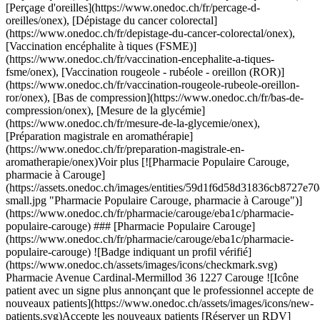
s://www.onedoc.ch/fr/percage-d-oreilles/onex), [Dépistage du cancer colorectal](https://www.onedoc.ch/fr/depistage-du-cancer-colorectal/onex), [Vaccination encéphalite à tiques (FSME)](https://www.onedoc.ch/fr/vaccination-encephalite-a-tiques-fsme/onex), [Vaccination rougeole - rubéole - oreillon (ROR)](https://www.onedoc.ch/fr/vaccination-rougeole-rubeole-oreillon-ror/onex), [Bas de compression](https://www.onedoc.ch/fr/bas-de-compression/onex), [Mesure de la glycémie](https://www.onedoc.ch/fr/mesure-de-la-glycemie/onex), [Préparation magistrale en aromathérapie](https://www.onedoc.ch/fr/preparation-magistrale-en-aromatherapie/onex)Voir plus [![Pharmacie Populaire Carouge, pharmacie à Carouge](https://assets.onedoc.ch/images/entities/59d1f6d58d31836cb8727e70d03c3b965f2a33ac7c2f1ad06a3c05a248f2e870-small.jpg "Pharmacie Populaire Carouge, pharmacie à Carouge")](https://www.onedoc.ch/fr/pharmacie/carouge/eba1c/pharmacie-populaire-carouge) ### [Pharmacie Populaire Carouge](https://www.onedoc.ch/fr/pharmacie/carouge/eba1c/pharmacie-populaire-carouge) ![Badge indiquant un profil vérifié](https://www.onedoc.ch/assets/images/icons/checkmark.svg) Pharmacie Avenue Cardinal-Mermillod 36 1227 Carouge ![Icône patient avec un signe plus annonçant que le professionnel accepte de nouveaux patients](https://www.onedoc.ch/assets/images/icons/new-patients.svg)Accepte les nouveaux patients [Réserver un RDV](https://www.onedoc.ch/fr/pharmacie/carouge/eba1c/pharmacie-populaire-carouge) [![Pharmacie de Bernex, pharmacie à Bernex](https://assets.onedoc.ch/images/entities/398d17cc11fc8bff14839a0494f6d448ef83a06c8c309923c900ee3bc8bec7b8-small.png "Pharmacie de Bernex, pharmacie à Bernex")](https://www.onedoc.ch/fr/pharmacie/bernex/ebaf0/pharmacie-de-bernex) ### [Pharmacie de Bernex](https://www.onedoc.ch/fr/pharmacie/bernex/ebaf0/pharmacie-de-bernex) ![Badge indiquant un profil vérifié](https://www.onedoc.ch/assets/images/icons/checkmark.svg) Pharmacie Rue de Bernex 260 1233 Bernex ![Icône patient avec un signe plus annonçant que le professionnel accepte de nouveaux patients](https://www.onedoc.ch/assets/images/icons/new-patients.svg)Accepte les nouveaux patients [Réserver un RDV](https://www.onedoc.ch/fr/pharmacie/bernex/ebaf0/pharmacie-de-bernex) [![Pharmacie Populaire Plainpalais, prestations de santé en pharmacie à Genève](https://assets.onedoc.ch/images/users/c9f4989608c036a0f0435e8cc59d2b6ab3bebed16fb0eb6e7c14eb6d203ddd23-small.jpg "Pharmacie Populaire Plainpalais, prestations de santé en pharmacie à Genève")](https://www.onedoc.ch/fr/prestations-de-sante-en-pharmacie/geneve/pcfvg/pharmacie-populaire-plainpalais) ### [Pharmacie Populaire Plainpalais](https://www.onedoc.ch/fr/prestations-de-sante-en-pharmacie/geneve/pcfvg/pharmacie-populaire-plainpalais) ![Badge indiquant un profil vérifié](https://www.onedoc.ch/assets/images/icons/checkmark.svg) [Prestations de santé en pharmacie](https://www.onedoc.ch/fr/prestations-de-sante-en-pharmacie/geneve) [Pharmacie Populaire Plainpalais](https://www.onedoc.ch/fr/pharmacie/geneve/e408/pharmacie-populaire-plainpalais) Rue de Carouge 55 1205 Genève ![Icône patient avec un signe plus annonçant que le professionnel accepte de nouveaux patients](https://www.onedoc.ch/assets/images/icons/new-patients.svg)Accepte les nouveaux patients [Réserver un RDV](https://www.onedoc.ch/fr/prestations-de-sante-en-pharmacie/geneve/pcfvg/pharmacie-populaire-plainpalais) Expertises:[Contraception d'urgence](https://www.onedoc.ch/fr/contraception-d-urgence/geneve), [Test streptocoques](https://www.onedoc.ch/fr/test-streptocoques/geneve), [Bas de compression](https://www.onedoc.ch/fr/bas-de-compression/geneve), [Dépistage du cancer colorectal](https://www.onedoc.ch/fr/depistage-du-cancer-colorectal/geneve), [Mesure de la pression artérielle | Tension](https://www.onedoc.ch/fr/mesure-de-la-pression-arterielle-tension/geneve), [Préparation magistrale en homéopathie](https://www.onedoc.ch/fr/preparation-magistrale-en-homeopathie/geneve), [Retrait de tique](https://www.onedoc.ch/fr/retrait-de-tique/geneve), [Vaccination encéphalite à tiques (FSME)](https://www.onedoc.ch/fr/vaccination-encephalite-a-tiques-fsme/geneve), [Mesure de la glycémie](https://www.onedoc.ch/fr/mesure-de-la-glycemie/geneve)Voir plus Expertises:[Contraception d'urgence](https://www.onedoc.ch/fr/contraception-d-urgence/geneve), [Test streptocoques](https://www.onedoc.ch/fr/test-streptocoques/geneve), [Bas de compression](https://www.onedoc.ch/fr/bas-de-compression/geneve), [Dépistage du cancer colorectal](https://www.onedoc.ch/fr/depistage-du-cancer-colorectal/geneve), [Mesure de la pression artérielle | Tension](https://www.onedoc.ch/fr/mesure-de-la-pression-arterielle-tension/geneve), [Préparation magistrale en homéopathie](https://www.onedoc.ch/fr/preparation-magistrale-en-homeopathie/geneve), [Retrait de tique](https://www.onedoc.ch/fr/retrait-de-tique/geneve), [Vaccination encéphalite à tiques (FSME)](https://www.onedoc.ch/fr/vaccination-encephalite-a-tiques-fsme/geneve), [Mesure de la glycémie](https://www.onedoc.ch/fr/mesure-de-la-glycemie/geneve)Voir plus [![Pharmacieplus du rond-point, centre de vaccination à Genève](https://assets.onedoc.ch/images/users/6428d5d33f9acefbc0be16077113e232c7321a821b32a2721fbf5fa032f9e5e0-small.png "Pharmacieplus du rond-point, centre de vaccination à Genève")](https://www.onedoc.ch/fr/centre-de-vaccination/geneve/pcacz/pharmacieplus-du-rond-point) ### [Pharmacieplus du rond-point](https://www.onedoc.ch/fr/centre-de-vaccination/geneve/pcacz/pharmacieplus-du-rond-point) ![Badge indiquant un profil vérifié](https://www.onedoc.ch/assets/images/icons/checkmark.svg) [Centre de vaccination](https://www.onedoc.ch/fr/centre-de-vaccination/geneve) [Pharmacieplus du Rond-Point](https://www.onedoc.ch/fr/pharmacie/geneve/e3in/pharmacieplus-du-rond-point) Rond-Point de Plainpalais 6 1205 Genève ![Icône patient avec un signe plus annonçant que le professionnel accepte de nouveaux patients](https://www.onedoc.ch/assets/images/icons/new-patients.svg)Accepte les nouveaux patients [Réserver un RDV](https://www.onedoc.ch/fr/centre-de-vaccination/geneve/pcacz/pharmacieplus-du-rond-point) Expertises:[Contraception d'urgence](https://www.onedoc.ch/fr/contraception-d-urgence/geneve), [Mesure du taux de fer | Ferritine](https://www.onedoc.ch/fr/mesure-du-taux-de-fer-ferritine/geneve), [Allergie | AllergoTest | Bilan allergologique](https://www.onedoc.ch/fr/allergie-allergotest-bilan-allergologique/geneve), [Mesure du cholestérol](https://www.onedoc.ch/fr/mesure-du-cholesterol/geneve), [Test de glycémie longue durée | HbA1c](https://www.onedoc.ch/fr/test-de-glycemie-longue-duree-hba1c/geneve), [Prévention cardio-vasculaire | CardioCheck | CardioTest](https://www.onedoc.ch/fr/prevention-cardio-vasculaire-cardiocheck-cardiotest/geneve), [Infection urinaire | Cystite](https://www.onedoc.ch/fr/infection-urinaire-cystite/geneve), [Conjonctivite](https://www.onedoc.ch/fr/conjonctivite/geneve), [Test streptocoques](https://www.onedoc.ch/fr/test-streptocoques/geneve), [Maux de gorge | Angine](https://www.onedoc.ch/fr/maux-de-gorge-angine/geneve), [Dépistage du cancer colorectal](https://www.onedoc.ch/fr/depistage-du-cancer-colorectal/geneve), [Mesure de la pression artérielle | Tension](https://www.onedoc.ch/fr/mesure-de-la-pression-arterielle-tension/geneve), [Retrait de tique](https://www.onedoc.ch/fr/retrait-de-tique/geneve), [Dépistage VIH | HIV](https://www.onedoc.ch/fr/depistage-vih-hiv/geneve), [Test sérologique Covid-19](https://www.onedoc.ch/fr/test-serologique-covid-19/geneve), [Mise à jour du carnet de vaccination](https://www.onedoc.ch/fr/mise-a-jour-du-carnet-de-vaccination/geneve), [Vaccination encéphalite à tiques (FSME)](https://www.onedoc.ch/fr/vaccination-encephalite-a-tiques-fsme/geneve), [Vaccination hépatite A/B](https://www.onedoc.ch/fr/vaccination-hepatite-a-b/geneve), [Vaccination rougeole - rubéole - oreillon (ROR)](https://www.onedoc.ch/fr/vaccination-rougeole-rubeole-oreillon-ror/geneve), [Vaccination tétanos - diphtérie - coqueluche (DTP)](https://www.onedoc.ch/fr/vaccination-tetanos-diphterie-coqueluche-dtp/geneve), [Maladies Sexuellement Transmissibles | Infections Sexuellement Transmissibles (MST/IST)](https://www.onedoc.ch/fr/maladies-sexuellement-transmissibles-infections-sexuellement-transmissibles-mst-ist/geneve), [Soins des plaies | Soins pansements](https://www.onedoc.ch/fr/soins-des-plaies-soins-pansements/geneve), [Vaccination grippe](https://www.onedoc.ch/fr/vaccination-grippe/geneve)Voir plus Expertises:[Contraception d'urgence](https://www.onedoc.ch/fr/contraception-d-urgence/geneve), [Mesure du taux de fer | Ferritine](https://www.onedoc.ch/fr/mesure-du-taux-de-fer-ferritine/geneve), [Allergie | AllergoTest | Bilan allergologique](https://www.onedoc.ch/fr/allergie-allergotest-bilan-allergologique/geneve), [Mesure du cholestérol](https://www.onedoc.ch/fr/mesure-du-cholesterol/geneve), [Test de glycémie longue durée | HbA1c](https://www.onedoc.ch/fr/test-de-glycemie-longue-duree-hba1c/geneve), [Prévention cardio-vasculaire | CardioCheck | CardioTest](https://www.onedoc.ch/fr/prevention-cardio-vasculaire-cardiocheck-cardiotest/geneve), [Infection urinaire | Cystite](https://www.onedoc.ch/fr/infection-urinaire-cystite/geneve), [Conjonctivite](https://www.onedoc.ch/fr/conjonctivite/geneve), [Test streptocoques](https://www.onedoc.ch/fr/test-streptocoques/geneve), [Maux de gorge | Angine](https://www.onedoc.ch/fr/maux-de-gorge-angine/geneve), [Dépistage du cancer colorectal](https://www.onedoc.ch/fr/depistage-du-cancer-colorectal/geneve), [Mesure de la pression artérielle | Tension](https://www.onedoc.ch/fr/mesure-de-la-pression-arterielle-tension/geneve), [Retrait de tique](https://www.onedoc.ch/fr/retrait-de-tique/geneve), [Dépistage VIH | HIV](https://www.onedoc.ch/fr/depistage-vih-hiv/geneve), [Test sérologique Covid-19](https://www.onedoc.ch/fr/test-serologi