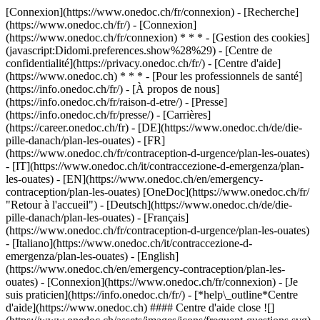
[Connexion](https://www.onedoc.ch/fr/connexion) - [Recherche]
(https://www.onedoc.ch/fr/) - [Connexion]
(https://www.onedoc.ch/fr/connexion) * * * - [Gestion des cookies]
(javascript:Didomi.preferences.show%28%29) - [Centre de
confidentialité](https://privacy.onedoc.ch/fr/) - [Centre d'aide]
(https://www.onedoc.ch) * * * - [Pour les professionnels de santé]
(https://info.onedoc.ch/fr/) - [À propos de nous]
(https://info.onedoc.ch/fr/raison-d-etre/) - [Presse]
(https://info.onedoc.ch/fr/presse/) - [Carrières]
(https://career.onedoc.ch/fr)
- [DE](https://www.onedoc.ch/de/die-
pille-danach/plan-les-ouates) - [FR]
(https://www.onedoc.ch/fr/contraception-d-urgence/plan-les-ouates)
- [IT](https://www.onedoc.ch/it/contraccezione-d-emergenza/plan-
les-ouates) - [EN](https://www.onedoc.ch/en/emergency-
contraception/plan-les-ouates) [OneDoc](https://www.onedoc.ch/fr/
"Retour à l'accueil") - [Deutsch](https://www.onedoc.ch/de/die-
pille-danach/plan-les-ouates) - [Français]
(https://www.onedoc.ch/fr/contraception-d-urgence/plan-les-ouates)
- [Italiano](https://www.onedoc.ch/it/contraccezione-d-
emergenza/plan-les-ouates) - [English]
(https://www.onedoc.ch/en/emergency-contraception/plan-les-
ouates)
- [Connexion](https://www.onedoc.ch/fr/connexion) - [Je
suis praticien](https://info.onedoc.ch/fr/)
- [*help\_outline*Centre
d'aide](https://www.onedoc.ch) #### Centre d'aide close ![]