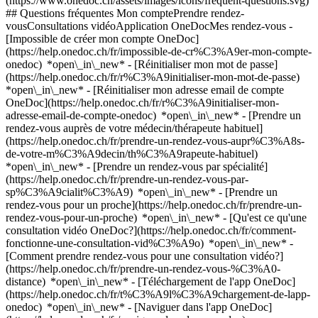
(https://www.onedoc.ch/assets/images/icons/frequent-questions.svg)
## Questions fréquentes Mon comptePrendre rendez-
vousConsultations vidéoApplication OneDocMes rendez-vous -
[Impossible de créer mon compte OneDoc]
(https://help.onedoc.ch/fr/impossible-de-cr%C3%A9er-mon-compte-
onedoc) *open\_in\_new* - [Réinitialiser mon mot de passe]
(https://help.onedoc.ch/fr/r%C3%A9initialiser-mon-mot-de-passe)
*open\_in\_new* - [Réinitialiser mon adresse email de compte
OneDoc](https://help.onedoc.ch/fr/r%C3%A9initialiser-mon-
adresse-email-de-compte-onedoc) *open\_in\_new*
- [Prendre un
rendez-vous auprès de votre médecin/thérapeute habituel]
(https://help.onedoc.ch/fr/prendre-un-rendez-vous-aupr%C3%A8s-
de-votre-m%C3%A9decin/th%C3%A9rapeute-habituel)
*open\_in\_new* - [Prendre un rendez-vous par spécialité]
(https://help.onedoc.ch/fr/prendre-un-rendez-vous-par-
sp%C3%A9cialit%C3%A9) *open\_in\_new* - [Prendre un
rendez-vous pour un proche](https://help.onedoc.ch/fr/prendre-un-
rendez-vous-pour-un-proche) *open\_in\_new*
- [Qu'est ce qu'une
consultation vidéo OneDoc?](https://help.onedoc.ch/fr/comment-
fonctionne-une-consultation-vid%C3%A9o) *open\_in\_new* -
[Comment prendre rendez-vous pour une consultation vidéo?]
(https://help.onedoc.ch/fr/prendre-un-rendez-vous-%C3%A0-
distance) *open\_in\_new*
- [Téléchargement de l'app OneDoc]
(https://help.onedoc.ch/fr/t%C3%A9l%C3%A9chargement-de-lapp-
onedoc) *open\_in\_new* - [Naviguer dans l'app OneDoc]