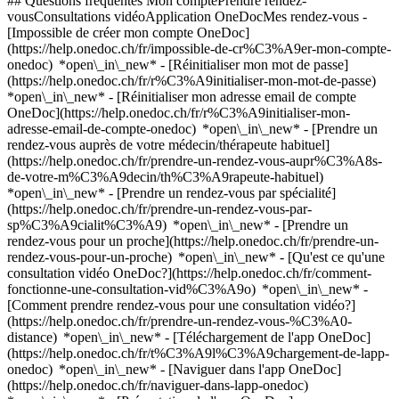
## Questions fréquentes Mon comptePrendre rendez-
vousConsultations vidéoApplication OneDocMes rendez-vous -
[Impossible de créer mon compte OneDoc]
(https://help.onedoc.ch/fr/impossible-de-cr%C3%A9er-mon-compte-
onedoc) *open\_in\_new* - [Réinitialiser mon mot de passe]
(https://help.onedoc.ch/fr/r%C3%A9initialiser-mon-mot-de-passe)
*open\_in\_new* - [Réinitialiser mon adresse email de compte
OneDoc](https://help.onedoc.ch/fr/r%C3%A9initialiser-mon-
adresse-email-de-compte-onedoc) *open\_in\_new*
- [Prendre un
rendez-vous auprès de votre médecin/thérapeute habituel]
(https://help.onedoc.ch/fr/prendre-un-rendez-vous-aupr%C3%A8s-
de-votre-m%C3%A9decin/th%C3%A9rapeute-habituel)
*open\_in\_new* - [Prendre un rendez-vous par spécialité]
(https://help.onedoc.ch/fr/prendre-un-rendez-vous-par-
sp%C3%A9cialit%C3%A9) *open\_in\_new* - [Prendre un
rendez-vous pour un proche](https://help.onedoc.ch/fr/prendre-un-
rendez-vous-pour-un-proche) *open\_in\_new*
- [Qu'est ce qu'une
consultation vidéo OneDoc?](https://help.onedoc.ch/fr/comment-
fonctionne-une-consultation-vid%C3%A9o) *open\_in\_new* -
[Comment prendre rendez-vous pour une consultation vidéo?]
(https://help.onedoc.ch/fr/prendre-un-rendez-vous-%C3%A0-
distance) *open\_in\_new*
- [Téléchargement de l'app OneDoc]
(https://help.onedoc.ch/fr/t%C3%A9l%C3%A9chargement-de-lapp-
onedoc) *open\_in\_new* - [Naviguer dans l'app OneDoc]
(https://help.onedoc.ch/fr/naviguer-dans-lapp-onedoc)