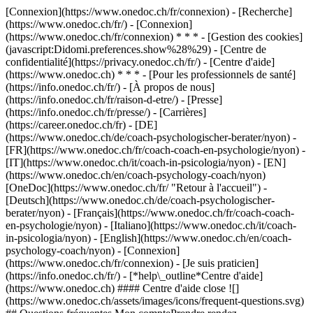
[Connexion](https://www.onedoc.ch/fr/connexion) - [Recherche]
(https://www.onedoc.ch/fr/) - [Connexion]
(https://www.onedoc.ch/fr/connexion) * * * - [Gestion des cookies]
(javascript:Didomi.preferences.show%28%29) - [Centre de
confidentialité](https://privacy.onedoc.ch/fr/) - [Centre d'aide]
(https://www.onedoc.ch) * * * - [Pour les professionnels de santé]
(https://info.onedoc.ch/fr/) - [À propos de nous]
(https://info.onedoc.ch/fr/raison-d-etre/) - [Presse]
(https://info.onedoc.ch/fr/presse/) - [Carrières]
(https://career.onedoc.ch/fr)
- [DE]
(https://www.onedoc.ch/de/coach-psychologischer-berater/nyon) -
[FR](https://www.onedoc.ch/fr/coach-coach-en-psychologie/nyon) -
[IT](https://www.onedoc.ch/it/coach-in-psicologia/nyon) - [EN]
(https://www.onedoc.ch/en/coach-psychology-coach/nyon)
[OneDoc](https://www.onedoc.ch/fr/ "Retour à l'accueil") -
[Deutsch](https://www.onedoc.ch/de/coach-psychologischer-
berater/nyon) - [Français](https://www.onedoc.ch/fr/coach-coach-
en-psychologie/nyon) - [Italiano](https://www.onedoc.ch/it/coach-
in-psicologia/nyon) - [English](https://www.onedoc.ch/en/coach-
psychology-coach/nyon)
- [Connexion]
(https://www.onedoc.ch/fr/connexion) - [Je suis praticien]
(https://info.onedoc.ch/fr/)
- [*help\_outline*Centre d'aide]
(https://www.onedoc.ch) #### Centre d'aide close ![]
(https://www.onedoc.ch/assets/images/icons/frequent-questions.svg)