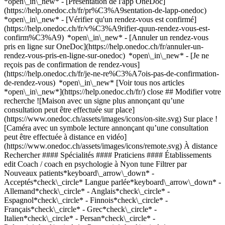
*open\_in\_new* - [Présentation de l'app OneDoc]
(https://help.onedoc.ch/fr/pr%C3%A9sentation-de-lapp-onedoc)
*open\_in\_new*
- [Vérifier qu'un rendez-vous est confirmé](https://help.onedoc.ch/fr/v%C3%A9rifier-quun-rendez-vous-est-confirm%C3%A9) *open\_in\_new* - [Annuler un rendez-vous pris en ligne sur OneDoc](https://help.onedoc.ch/fr/annuler-un-rendez-vous-pris-en-ligne-sur-onedoc) *open\_in\_new* - [Je ne reçois pas de confirmation de rendez-vous](https://help.onedoc.ch/fr/je-ne-re%C3%A7ois-pas-de-confirmation-de-rendez-vous) *open\_in\_new* [Voir tous nos articles *open\_in\_new*](https://help.onedoc.ch/fr/) close ## Modifier votre recherche ![Maison avec un signe plus annonçant qu’une consultation peut être effectuée sur place](https://www.onedoc.ch/assets/images/icons/on-site.svg) Sur place ![Caméra avec un symbole lecture annonçant qu’une consultation peut être effectuée à distance en vidéo](https://www.onedoc.ch/assets/images/icons/remote.svg) À distance Rechercher #### Spécialités #### Praticiens #### Établissements edit Coach / coach en psychologie à Nyon tune Filtrer par Nouveaux patients*keyboard\_arrow\_down* - Acceptés*check\_circle* Langue parlée*keyboard\_arrow\_down* - Allemand*check\_circle* - Anglais*check\_circle* - Espagnol*check\_circle* - Finnois*check\_circle* - Français*check\_circle* - Grec*check\_circle* - Italien*check\_circle* - Persan*check\_circle* - Polonais*check\_circle* - Portugais*check\_circle* - Romanche*check\_circle* - Roumain*check\_circle* - Russe*check\_circle* Sexe*keyboard\_arrow\_down* - Femme*check\_circle* - Homme*check\_circle* Réseau*keyboard\_arrow\_down* - ASCA*check\_circle* - RME*check\_circle* Disponibilité*keyboard\_arrow\_down* - Disponible aujourdhui*check\_circle* - Dans les 3 prochains jours*check\_circle* - Dans les 7 prochains jours*check\_circle* - Dans les 14 prochains jours*check\_circle* # Coach / coach en psychologie à Nyon: prenez rendez-vous en ligne aujourd'hui ## 1 résultat à Nyon [![Mme Thaïs Madec, thérapeute de couple à Nyon](https://assets.onedoc.ch/images/users/4c3694e3f5faec9bb03e012133ed7945bec375ddc6947c5190c2992765ccbe84-small.jpg "Mme Thaïs Madec, thérapeute de couple à Nyon")](https://www.onedoc.ch/fr/therapeute-de-couple/nyon/pcxmr/thais-madec) ### [Mme Thaïs Madec](https://www.onedoc.ch/fr/therapeute-de-couple/nyon/pcxmr/thais-madec) ![Badge indiquant un profil vérifié](https://www.onedoc.ch/assets/images/icons/checkmark.svg) [Thérapeute de couple](https://www.onedoc.ch/fr/therapeute-de-couple/nyon), Coach / coach en psychologie Cabinet Thaïs Madec - Nyon Route de Divonne 44 1260 Nyon ![Mme Thaïs Madec est affiliée au réseau ASCA](https://assets.onedoc.ch/images/networks/logos/496d325fd4282f2f0a46197dd629fd16fcd2d324839e441a2a65aaa74df08a15-small.png)![Mme Thaïs Madec est affiliée au réseau RME](https://assets.onedoc.ch/images/networks/logos/a202aabd14cdddb5ff03205af2481fb805645ff903773c55a6c572d22f23762e-small.png) ![Icône caméra avec un symbole lecture annonçant que le professionnel de santé propose des consultations vidéo](https://www.onedoc.ch/assets/images/icons/video-consultations.svg)Consultations vidéo disponibles ![Icône patient avec un signe plus annonçant que le professionnel accepte de nouveaux patients](https://www.onedoc.ch/assets/images/icons/new-patients.svg)Accepte les nouveaux patients [Réserver un RDV](https://www.onedoc.ch/fr/therapeute-de-couple/nyon/pcxmr/thais-madec) Expertises:[Accompagnement psychologique en cas de douleurs chroniques](https://www.onedoc.ch/fr/accompagnement-psychologique-en-cas-de-douleurs-chroniques/nyon), [Thérapie familiale](https://www.onedoc.ch/fr/therapie-familiale/nyon), [Conseil conjugal et familial](https://www.onedoc.ch/fr/conseil-conjugal-et-familial/nyon), [Thérapie de couple](https://www.onedoc.ch/fr/therapie-de-couple/nyon), [Trouble de la libido | Trouble du désir sexuel hypoactif (HSDD)](https://www.onedoc.ch/fr/trouble-de-la-libido-trouble-du-desir-sexuel-hypoactif-hsdd/nyon), [Suivi de grossesse](https://www.onedoc.ch/fr/suivi-de-grossesse/nyon), [Préparation à la naissance et à la parentalité](https://www.onedoc.ch/fr/preparation-a-la-naissance-et-a-la-parentalite/nyon), [Accompagnement psychologique dépression post-partum](https://www.onedoc.ch/fr/accompagnement-psychologique-depression-post-partum/nyon), [Ménopause](https://www.onedoc.ch/fr/menopause/nyon), [Accompagnement psychologique pour les traumatismes de l'enfance](https://www.onedoc.ch/fr/accompagnement-psychologique-pour-les-traumatismes-de-l-enfance/nyon), [Burn out](https://www.onedoc.ch/fr/burn-out/nyon), [Accompagnement psychologique pour la dépression](https://www.onedoc.ch/fr/accompagnement-psychologique-pour-la-depression/nyon), [Accompagnement psychologique pour gestion du stress](https://www.onedoc.ch/fr/accompagnement-psychologique-pour-gestion-du-stress/nyon), [Troubles anxieux](https://www.onedoc.ch/fr/troubles-anxieux/nyon), [Accompagnement psychologique pour trouble de l'humeur](https://www.onedoc.ch/fr/accompagnement-psychologique-pour-trouble-de-l-humeur/nyon), [Addiction](https://www.onedoc.ch/fr/addiction/nyon), [Troubles du sommeil](https://www.onedoc.ch/fr/troubles-du-sommeil/nyon), [Troubles du comportement alimentaire](https://www.onedoc.ch/fr/troubles-du-comportement-alimentaire/nyon), [Accompagnement au développement personnel](https://www.onedoc.ch/fr/accompagnement-au-developpement-personnel/nyon), [Accompagnement au développement professionnel](https://www.onedoc.ch/fr/accompagnement-au-developpement-professionnel/nyon)Voir plus *chevron\_left* lun. 03 août *chevron\_right* Voir plus de rendez-vous *error\_outline* Une erreur s'est produite lors du chargement des disponibilités [Réessayer](https://www.onedoc.ch) Expertises:[Accompagnement psychologique en cas de douleurs chroniques](https://www.onedoc.ch/fr/accompagnement-psychologique-en-cas-de-douleurs-chroniques/nyon), [Thérapie familiale](https://www.onedoc.ch/fr/therapie-familiale/nyon), [Conseil conjugal et familial](https://www.onedoc.ch/fr/conseil-conjugal-et-familial/nyon), [Thérapie de couple](https://www.onedoc.ch/fr/therapie-de-couple/nyon), [Trouble de la libido | Trouble du désir sexuel hypoactif (HSDD)](https://www.onedoc.ch/fr/trouble-de-la-libido-trouble-du-desir-sexuel-hypoactif-hsdd/nyon), [Suivi de grossesse](https://www.onedoc.ch/fr/suivi-de-grossesse/nyon), [Préparation à la naissance et à la parentalité](https://www.onedoc.ch/fr/preparation-a-la-naissance-et-a-la-parentalite/nyon), [Accompagnement psychologique dépression post-partum](https://www.onedoc.ch/fr/accompagnement-psychologique-depression-post-partum/nyon), [Ménopause](https://www.onedoc.ch/fr/menopause/nyon), [Accompagnement psychologique pour les traumatismes de l'enfance](https://www.onedoc.ch/fr/accompagnement-psychologique-pour-les-traumatismes-de-l-enfance/nyon), [Burn out](https://www.onedoc.ch/fr/burn-out/nyon), [Accompagnement psychologique pour la dépression](https://www.onedoc.ch/fr/accompagnement-psychologique-pour-la-depression/nyon), [Accompagnement psychologique pour gestion du stress](https://www.onedoc.ch/fr/accompagnement-psychologique-pour-gestion-du-stress/nyon), [Troubles anxieux](https://www.onedoc.ch/fr/troubles-anxieux/nyon), [Accompagnement psychologique pour trouble de l'humeur](https://www.onedoc.ch/fr/accompagnement-psychologique-pour-trouble-de-l-humeur/nyon), [Addiction](https://www.onedoc.ch/fr/addiction/nyon), [Troubles du sommeil](https://www.onedoc.ch/fr/troubles-du-sommeil/nyon), [Troubles du comportement alimentaire](https://www.onedoc.ch/fr/troubles-du-comportement-alimentaire/nyon), [Accompagnement au développement personnel](https://www.onedoc.ch/fr/accompagnement-au-developpement-personnel/nyon), [Accompagnement au développement professionnel](https://www.onedoc.ch/fr/accompagnement-au-developpement-professionnel/nyon)Voir plus ## __Coachs / coachs en psychologie__: d'autres spécialistes sont réservables en ligne dans les environs de __Nyon__ [![Mme Dina Pataki, coach / coach en psychologie à Gland](https://assets.onedoc.ch/images/users/908f1ce57fde3783b98cf076cc17810cb551105c0552c67f00d8c1e6afaf364e-small.png "Mme Dina Pataki, coach / coach en psychologie à Gland")](https://www.onedoc.ch/fr/coach-coach-en-psychologie/gland/pcvno/dina-pataki) ### [Mme Dina Pataki](https://www.onedoc.ch/fr/coach-coach-en-psychologie/gland/pcvno/dina-pataki) ![Badge indiquant un profil vérifié](https://www.onedoc.ch/assets/images/icons/checkmark.svg) [Coach / coach en psychologie](https://www.onedoc.ch/fr/coach-coach-en-psychologie/gland) [Centre Gaïa - Santé Intégrale](https://www.onedoc.ch/fr/cabinet-de-groupe/gland/ebb9b/centre-gaia-sante-integrale) Route des Avouillons 6 1196 Gland ![Mme Dina Pataki est affiliée au réseau ASCA](https://assets.onedoc.ch/images/networks/logos/496d325fd4282f2f0a46197dd629fd16fcd2d324839e441a2a65aaa74df08a15-small.png) ![Icône patient avec un signe plus annonçant que le professionnel accepte de nouveaux patients](https://www.onedoc.ch/assets/images/icons/new-patients.svg)Accepte les nouveaux patients [Réserver un RDV](https://www.onedoc.ch/fr/coach-coach-en-psychologie/gland/pcvno/dina-pataki) *chevron\_left* lun. 03 août *chevron\_right* Voir plus de rendez-vous *error\_outline* Une erreur s'est produite lors du chargement des disponibilités [Réessayer](https://www.onedoc.ch) [![Dr. Catherine Bassal, psychologue à Vich](https://assets.onedoc.ch/images/users/3a0df948e85b1f7b4aa85069c5f17079dd0957a444a08cc07603c1135a8209d8-small.jpg "Dr. Catherine Bassal, psychologue à Vich")](https://www.onedoc.ch/fr/psychologue/vich/pcu1y/dr-catherine-bassal) ### [Dr. Catherine Bassal](https://www.onedoc.ch/fr/psychologue/vich/pcu1y/dr-catherine-bassal) ![Badge indiquant un profil vérifié](https://www.onedoc.ch/assets/images/icons/checkmark.svg) [Psychologue](https://www.onedoc.ch/fr/psychologue/vich), [Coach / coach en psychologie](https://www.onedoc.ch/fr/coach-coach-en-psychologie/vich) Cabinet de Catherine Bassal Route de l'Etraz 8 1267 Vich ![Ic