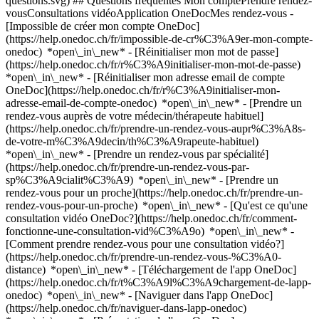
questions.svg) ## Questions fréquentes Mon comptePrendre rendez-
vousConsultations vidéoApplication OneDocMes rendez-vous -
[Impossible de créer mon compte OneDoc]
(https://help.onedoc.ch/fr/impossible-de-cr%C3%A9er-mon-compte-
onedoc) *open\_in\_new* - [Réinitialiser mon mot de passe]
(https://help.onedoc.ch/fr/r%C3%A9initialiser-mon-mot-de-passe)
*open\_in\_new* - [Réinitialiser mon adresse email de compte
OneDoc](https://help.onedoc.ch/fr/r%C3%A9initialiser-mon-
adresse-email-de-compte-onedoc) *open\_in\_new*
- [Prendre un
rendez-vous auprès de votre médecin/thérapeute habituel]
(https://help.onedoc.ch/fr/prendre-un-rendez-vous-aupr%C3%A8s-
de-votre-m%C3%A9decin/th%C3%A9rapeute-habituel)
*open\_in\_new* - [Prendre un rendez-vous par spécialité]
(https://help.onedoc.ch/fr/prendre-un-rendez-vous-par-
sp%C3%A9cialit%C3%A9) *open\_in\_new* - [Prendre un
rendez-vous pour un proche](https://help.onedoc.ch/fr/prendre-un-
rendez-vous-pour-un-proche) *open\_in\_new*
- [Qu'est ce qu'une
consultation vidéo OneDoc?](https://help.onedoc.ch/fr/comment-
fonctionne-une-consultation-vid%C3%A9o) *open\_in\_new* -
[Comment prendre rendez-vous pour une consultation vidéo?]
(https://help.onedoc.ch/fr/prendre-un-rendez-vous-%C3%A0-
distance) *open\_in\_new*
- [Téléchargement de l'app OneDoc]
(https://help.onedoc.ch/fr/t%C3%A9l%C3%A9chargement-de-lapp-
onedoc) *open\_in\_new* - [Naviguer dans l'app OneDoc]
(https://help.onedoc.ch/fr/naviguer-dans-lapp-onedoc)