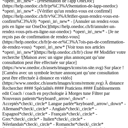
*open\_in\_new* - [Présentation de l'app OneDoc]
(https://help.onedoc.ch/fr/pr%C3%A9sentation-de-lapp-onedoc)
*open\_in\_new*
- [Vérifier qu'un rendez-vous est confirmé](https://help.onedoc.ch/fr/v%C3%A9rifier-quun-rendez-vous-est-confirm%C3%A9) *open\_in\_new* - [Annuler un rendez-vous pris en ligne sur OneDoc](https://help.onedoc.ch/fr/annuler-un-rendez-vous-pris-en-ligne-sur-onedoc) *open\_in\_new* - [Je ne reçois pas de confirmation de rendez-vous](https://help.onedoc.ch/fr/je-ne-re%C3%A7ois-pas-de-confirmation-de-rendez-vous) *open\_in\_new* [Voir tous nos articles *open\_in\_new*](https://help.onedoc.ch/fr/) close ## Modifier votre recherche ![Maison avec un signe plus annonçant qu’une consultation peut être effectuée sur place](https://www.onedoc.ch/assets/images/icons/on-site.svg) Sur place ![Caméra avec un symbole lecture annonçant qu’une consultation peut être effectuée à distance en vidéo](https://www.onedoc.ch/assets/images/icons/remote.svg) À distance Rechercher #### Spécialités #### Praticiens #### Établissements edit Coach / coach en psychologie à Morges tune Filtrer par Nouveaux patients*keyboard\_arrow\_down* - Acceptés*check\_circle* Langue parlée*keyboard\_arrow\_down* - Allemand*check\_circle* - Anglais*check\_circle* - Espagnol*check\_circle* - Français*check\_circle* - Grec*check\_circle* - Italien*check\_circle* - Néerlandais*check\_circle* - Romanche*check\_circle* Sexe*keyboard\_arrow\_down* - Femme*check\_circle* - Homme*check\_circle* Réseau*keyboard\_arrow\_down* - ASCA*check\_circle* - RME*check\_circle* - APTN*check\_circle* Disponibilité*keyboard\_arrow\_down* - Disponible aujourdhui*check\_circle* - Dans les 3 prochains jours*check\_circle* - Dans les 7 prochains jours*check\_circle* - Dans les 14 prochains jours*check\_circle* # __Coach / coach en psychologie__ à __Morges__: prenez rendez-vous en ligne aujourd'hui ## 2 résultats à Morges [![Mme Anabelle Jeanrenaud, thérapeute de couple à Morges](https://assets.onedoc.ch/images/users/b5ce2c62054c043aab5b66c4cbf223d72d0285c5ac9dac1342b751790d482cbb-small.jpg "Mme Anabelle Jeanrenaud, thérapeute de couple à Morges")](https://www.onedoc.ch/fr/therapeute-de-couple/morges/pc2cx/anabelle-jeanrenaud) ### [Mme Anabelle Jeanrenaud](https://www.onedoc.ch/fr/therapeute-de-couple/morges/pc2cx/anabelle-jeanrenaud) ![Badge indiquant un profil vérifié](https://www.onedoc.ch/assets/images/icons/checkmark.svg) [Thérapeute de couple](https://www.onedoc.ch/fr/therapeute-de-couple/morges), Coach / coach en psychologie Morges Rue de la Gare 22 1110 Morges ![Mme Anabelle Jeanrenaud est affiliée au réseau ASCA](https://assets.onedoc.ch/images/networks/logos/496d325fd4282f2f0a46197dd629fd16fcd2d324839e441a2a65aaa74df08a15-small.png) ![Icône caméra avec un symbole lecture annonçant que le professionnel de santé propose des consultations vidéo](https://www.onedoc.ch/assets/images/icons/video-consultations.svg)Consultations vidéo disponibles ![Icône patient avec un signe plus annonçant que le professionnel accepte de nouveaux patients](https://www.onedoc.ch/assets/images/icons/new-patients.svg)Accepte les nouveaux patients [Réserver un RDV](https://www.onedoc.ch/fr/therapeute-de-couple/morges/pc2cx/anabelle-jeanrenaud) Expertises:[Accompagnement au développement personnel](https://www.onedoc.ch/fr/accompagnement-au-developpement-personnel/morges), [Accompagnement psychologique pour gestion du stress](https://www.onedoc.ch/fr/accompagnement-psychologique-pour-gestion-du-stress/morges), [Conseil conjugal et familial](https://www.onedoc.ch/fr/conseil-conjugal-et-familial/morges)Voir plus *chevron\_left* lun. 03 août *chevron\_right* Voir plus de rendez-vous *error\_outline* Une erreur s'est produite lors du chargement des disponibilités [Réessayer](https://www.onedoc.ch) Expertises:[Accompagnement au développement personnel](https://www.onedoc.ch/fr/accompagnement-au-developpement-personnel/morges), [Accompagnement psychologique pour gestion du stress](https://www.onedoc.ch/fr/accompagnement-psychologique-pour-gestion-du-stress/morges), [Conseil conjugal et familial](https://www.onedoc.ch/fr/conseil-conjugal-et-familial/morges)Voir plus [![Mme Arina Chevallay-Denoth, coach / coach en psychologie à Morges](https://assets.onedoc.ch/images/users/a1a9f634060695b8ea6826836aa11403941e80cf180bbe66cca5ed22d3e0d608-small.jpg "Mme Arina Chevallay-Denoth, coach / coach en psychologie à Morges")](https://www.onedoc.ch/fr/coach-coach-en-psychologie/morges/pc3ka/arina-chevallay-denoth) ### [Mme Arina Chevallay-Denoth](https://www.onedoc.ch/fr/coach-coach-en-psychologie/morges/pc3ka/arina-chevallay-denoth) ![Badge indiquant un profil vérifié](https://www.onedoc.ch/assets/images/icons/checkmark.svg) Coach / coach en psychologie [Consultation Sommeil - à Morges](https://www.onedoc.ch/fr/cabinet-de-groupe/morges/ebe56/consultation-sommeil-a-morges) Rue de la Gare 22 1110 Morges ![Mme Arina Chevallay-Denoth est affiliée au réseau ASCA](https://assets.onedoc.ch/images/networks/logos/496d325fd4282f2f0a46197dd629fd16fcd2d324839e441a2a65aaa74df08a15-small.png) ![Icône patient avec un signe plus annonçant que le professionnel accepte de nouveaux patients](https://www.onedoc.ch/assets/images/icons/new-patients.svg)Accepte les nouveaux patients [Réserver un RDV](https://www.onedoc.ch/fr/coach-coach-en-psychologie/morges/pc3ka/arina-chevallay-denoth) Expertises:[Accompagnement psychologique du burn out](https://www.onedoc.ch/fr/accompagnement-psychologique-du-burn-out/morges), [Accompagnement psychologique en addictologie](https://www.onedoc.ch/fr/accompagnement-psychologique-en-addictologie/morges), [Accompagnement psychologique pour gestion du stress](https://www.onedoc.ch/fr/accompagnement-psychologique-pour-gestion-du-stress/morges), [Accompagnement psychologique pour trouble de l'humeur](https://www.onedoc.ch/fr/accompagnement-psychologique-pour-trouble-de-l-humeur/morges), [Burn out](https://www.onedoc.ch/fr/burn-out/morges), [TDA | TDAH | Trouble du déficit d'attention avec/sans hyperactivité](https://www.onedoc.ch/fr/tda-tdah-trouble-du-deficit-d-attention-avec-sans-hyperactivite/morges)Voir plus *chevron\_left* lun. 03 août *chevron\_right* Voir plus de rendez-vous *error\_outline* Une erreur s'est produite lors du chargement des disponibilités [Réessayer](https://www.onedoc.ch) Expertises:[Accompagnement psychologique du burn out](https://www.onedoc.ch/fr/accompagnement-psychologique-du-burn-out/morges), [Accompagnement psychologique en addictologie](https://www.onedoc.ch/fr/accompagnement-psychologique-en-addictologie/morges), [Accompagnement psychologique pour gestion du stress](https://www.onedoc.ch/fr/accompagnement-psychologique-pour-gestion-du-stress/morges), [Accompagnement psychologique pour trouble de l'humeur](https://www.onedoc.ch/fr/accompagnement-psychologique-pour-trouble-de-l-humeur/morges), [Burn out](https://www.onedoc.ch/fr/burn-out/morges), [TDA | TDAH | Trouble du déficit d'attention avec/sans hyperactivité](https://www.onedoc.ch/fr/tda-tdah-trouble-du-deficit-d-attention-avec-sans-hyperactivite/morges)Voir plus ## __Coachs / coachs en psychologie__: d'autres spécialistes sont réservables en ligne dans les environs de __Morges__ [![Mme Anabelle Jeanrenaud, thérapeute de couple à Saint-Sulpice](https://assets.onedoc.ch/images/users/b5ce2c62054c043aab5b66c4cbf223d72d0285c5ac9dac1342b751790d482cbb-small.jpg "Mme Anabelle Jeanrenaud, thérapeute de couple à Saint-Sulpice")](https://www.onedoc.ch/fr/therapeute-de-couple/saint-sulpice/pc2cy/anabelle-jeanrenaud) ### [Mme Anabelle Jeanrenaud](https://www.onedoc.ch/fr/therapeute-de-couple/saint-sulpice/pc2cy/anabelle-jeanrenaud) ![Badge indiquant un profil vérifié](https://www.onedoc.ch/assets/images/icons/checkmark.svg) [Thérapeute de couple](https://www.onedoc.ch/fr/therapeute-de-couple/saint-sulpice), [Coach / coach en psychologie](https://www.onedoc.ch/fr/coach-coach-en-psychologie/saint-sulpice) Saint Sulpice Rue du Centre 76C 1025 Saint-Sulpice ![Mme Anabelle Jeanrenaud est affiliée au réseau ASCA](https://assets.onedoc.ch/images/networks/logos/496d325fd4282f2f0a46197dd629fd16fcd2d324839e441a2a65aaa74df08a15-small.png) ![Icône caméra avec un symbole lecture annonçant que le professionnel de santé propose des consultations vidéo](https://www.onedoc.ch/assets/images/icons/video-consultations.svg)Consultations vidéo disponibles ![Icône patient avec un signe plus annonçant que le professionnel accepte de nouveaux patients](https://www.onedoc.ch/assets/images/icons/new-patients.svg)Accepte les nouveaux patients [Réserver un RDV](https://www.onedoc.ch/fr/therapeute-de-couple/saint-sulpice/pc2cy/anabelle-jeanrenaud) Expertises:[Accompagnement au développement personnel](https://www.onedoc.ch/fr/accompagnement-au-developpement-personnel/saint-sulpice), [Accompagnement psychologique pour gestion du stress](https://www.onedoc.ch/fr/accompagnement-psychologique-pour-gestion-du-stress/saint-sulpice), [Conseil conjugal et familial](https://www.onedoc.ch/fr/conseil-conjugal-et-familial/saint-sulpice)Voir plus *chevron\_left* lun. 03 août *chevron\_right* Voir plus de rendez-vous *error\_outline* Une erreur s'est produite lors du chargement des disponibilités [Réessayer](https://www.onedoc.ch) Expertises:[Accompagnement au développement personnel](https://www.onedoc.ch/fr/accompagnement-au-developpement-personnel/saint-sulpice), [Accompagnement psychologique pour gestion du stress](https://www.onedoc.ch/fr/accompagnement-psychologique-pour-gestion-du-stress/saint-sulpice), [Conseil conjugal et familial](https://www.onedoc.ch/fr/conseil-conjugal-et-familial/saint-sulpice)Voir plus [![Mme Sophie Plumey, psychologue à Saint-Prex](https://assets.onedoc.ch/images/users/c36a32a26e41028ff77dffd7891d9f80288284563dc29ff0e4ca61d2f04b46cf-small.png "Mme Sophie Plumey, psychologue à Saint-Prex")](https://www.onedoc.ch/fr/psychologue/saint-prex/pcx47/sophie-plumey) ### [Mme Sophie Plumey](https://www.onedoc.ch/fr/psychologue/saint-prex/pcx47/sophie-plumey) ![Bad