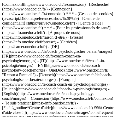
[Connexion](https://www.onedoc.ch/fr/connexion) - [Recherche]
(https://www.onedoc.ch/fr/) - [Connexion]
(https://www.onedoc.ch/fr/connexion) * * * - [Gestion des cookies]
(javascript:Didomi.preferences.show%28%29) - [Centre de
confidentialité](https://privacy.onedoc.ch/fr/) - [Centre d'aide]
(https://www.onedoc.ch) * * * - [Pour les professionnels de santé]
(https://info.onedoc.ch/fr/) - [À propos de nous]
(https://info.onedoc.ch/fr/raison-d-etre/) - [Presse]
(https://info.onedoc.ch/fr/presse/) - [Carrières]
(https://career.onedoc.ch/fr)
- [DE]
(https://www.onedoc.ch/de/coach-psychologischer-berater/morges) -
[FR](https://www.onedoc.ch/fr/coach-coach-en-
psychologie/morges) - [IT](https://www.onedoc.ch/it/coach-in-
psicologia/morges) - [EN](https://www.onedoc.ch/en/coach-
psychology-coach/morges) [OneDoc](https://www.onedoc.ch/fr/
"Retour à l'accueil") - [Deutsch](https://www.onedoc.ch/de/coach-
psychologischer-berater/morges) - [Français]
(https://www.onedoc.ch/fr/coach-coach-en-psychologie/morges) -
[Italiano](https://www.onedoc.ch/it/coach-in-psicologia/morges) -
[English](https://www.onedoc.ch/en/coach-psychology-
coach/morges)
- [Connexion](https://www.onedoc.ch/fr/connexion)
- [Je suis praticien](https://info.onedoc.ch/fr/)
-
[*help\_outline*Centre d'aide](https://www.onedoc.ch) #### Centre
d'aide close ![](https://www.onedoc.ch/assets/images/icons/frequent-