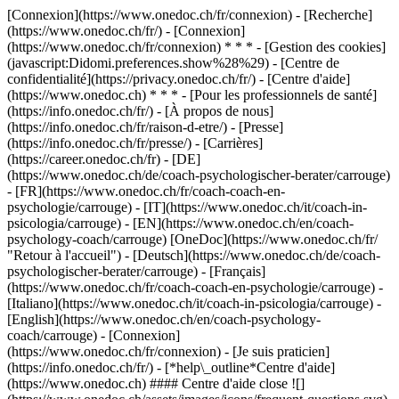
[Connexion](https://www.onedoc.ch/fr/connexion) - [Recherche]
(https://www.onedoc.ch/fr/) - [Connexion]
(https://www.onedoc.ch/fr/connexion) * * * - [Gestion des cookies]
(javascript:Didomi.preferences.show%28%29) - [Centre de
confidentialité](https://privacy.onedoc.ch/fr/) - [Centre d'aide]
(https://www.onedoc.ch) * * * - [Pour les professionnels de santé]
(https://info.onedoc.ch/fr/) - [À propos de nous]
(https://info.onedoc.ch/fr/raison-d-etre/) - [Presse]
(https://info.onedoc.ch/fr/presse/) - [Carrières]
(https://career.onedoc.ch/fr)
- [DE]
(https://www.onedoc.ch/de/coach-psychologischer-berater/carrouge)
- [FR](https://www.onedoc.ch/fr/coach-coach-en-
psychologie/carrouge) - [IT](https://www.onedoc.ch/it/coach-in-
psicologia/carrouge) - [EN](https://www.onedoc.ch/en/coach-
psychology-coach/carrouge) [OneDoc](https://www.onedoc.ch/fr/
"Retour à l'accueil") - [Deutsch](https://www.onedoc.ch/de/coach-
psychologischer-berater/carrouge) - [Français]
(https://www.onedoc.ch/fr/coach-coach-en-psychologie/carrouge) -
[Italiano](https://www.onedoc.ch/it/coach-in-psicologia/carrouge) -
[English](https://www.onedoc.ch/en/coach-psychology-
coach/carrouge)
- [Connexion]
(https://www.onedoc.ch/fr/connexion) - [Je suis praticien]
(https://info.onedoc.ch/fr/)
- [*help\_outline*Centre d'aide]
(https://www.onedoc.ch) #### Centre d'aide close ![]