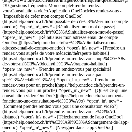
(https://www.onedoc.ch/assets/images/icons/frequent-questions.svg)
## Questions fréquentes Mon comptePrendre rendez-
vousConsultations vidéoApplication OneDocMes rendez-vous -
[Impossible de créer mon compte OneDoc]
(https://help.onedoc.ch/fr/impossible-de-cr%C3%A9er-mon-compte-
onedoc) *open\_in\_new* - [Réinitialiser mon mot de passe]
(https://help.onedoc.ch/fr/r%C3%A9initialiser-mon-mot-de-passe)
*open\_in\_new* - [Réinitialiser mon adresse email de compte
OneDoc](https://help.onedoc.ch/fr/r%C3%A9initialiser-mon-
adresse-email-de-compte-onedoc) *open\_in\_new*
- [Prendre un
rendez-vous auprès de votre médecin/thérapeute habituel]
(https://help.onedoc.ch/fr/prendre-un-rendez-vous-aupr%C3%A8s-
de-votre-m%C3%A9decin/th%C3%A9rapeute-habituel)
*open\_in\_new* - [Prendre un rendez-vous par spécialité]
(https://help.onedoc.ch/fr/prendre-un-rendez-vous-par-
sp%C3%A9cialit%C3%A9) *open\_in\_new* - [Prendre un
rendez-vous pour un proche](https://help.onedoc.ch/fr/prendre-un-
rendez-vous-pour-un-proche) *open\_in\_new*
- [Qu'est ce qu'une
consultation vidéo OneDoc?](https://help.onedoc.ch/fr/comment-
fonctionne-une-consultation-vid%C3%A9o) *open\_in\_new* -
[Comment prendre rendez-vous pour une consultation vidéo?]
(https://help.onedoc.ch/fr/prendre-un-rendez-vous-%C3%A0-
distance) *open\_in\_new*
- [Téléchargement de l'app OneDoc]
(https://help.onedoc.ch/fr/t%C3%A9l%C3%A9chargement-de-lapp-
onedoc) *open\_in\_new* - [Naviguer dans l'app OneDoc]