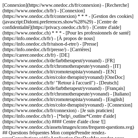
[Connexion](https://www.onedoc.ch/fr/connexion) - [Recherche]
(https://www.onedoc.ch/fr/) - [Connexion]
(https://www.onedoc.ch/fr/connexion) * * * - [Gestion des cookies]
(javascript:Didomi.preferences.show%28%29) - [Centre de
confidentialité](https://privacy.onedoc.ch/fr/) - [Centre d'aide]
(https://www.onedoc.ch) * * * - [Pour les professionnels de santé]
(https://info.onedoc.ch/fr/) - [À propos de nous]
(https://info.onedoc.ch/fr/raison-d-etre/) - [Presse]
(https://info.onedoc.ch/fr/presse/) - [Carrières]
(https://career.onedoc.ch/fr)
- [DE]
(https://www.onedoc.ch/de/farbtherapeut/yvonand) - [FR]
(https://www.onedoc.ch/fr/chromotherapeute/yvonand) - [IT]
(https://www.onedoc.ch/it/cromoterapista/yvonand) - [EN]
(https://www.onedoc.ch/en/color-therapist/yvonand) [OneDoc]
(https://www.onedoc.ch/fr/ "Retour à l'accueil") - [Deutsch]
(https://www.onedoc.ch/de/farbtherapeut/yvonand) - [Français]
(https://www.onedoc.ch/fr/chromotherapeute/yvonand) - [Italiano]
(https://www.onedoc.ch/it/cromoterapista/yvonand) - [English]
(https://www.onedoc.ch/en/color-therapist/yvonand)
- [Connexion]
(https://www.onedoc.ch/fr/connexion) - [Je suis praticien]
(https://info.onedoc.ch/fr/)
- [*help\_outline*Centre d'aide]
(https://www.onedoc.ch) #### Centre d'aide close ![]
(https://www.onedoc.ch/assets/images/icons/frequent-questions.svg)
## Questions fréquentes Mon comptePrendre rendez-