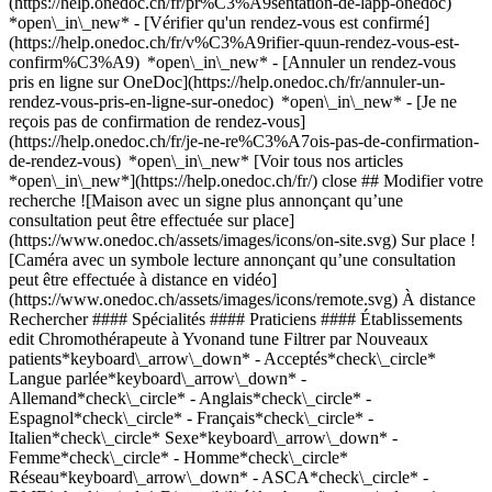
(https://help.onedoc.ch/fr/pr%C3%A9sentation-de-lapp-onedoc)
*open\_in\_new*
- [Vérifier qu'un rendez-vous est confirmé](https://help.onedoc.ch/fr/v%C3%A9rifier-quun-rendez-vous-est-confirm%C3%A9) *open\_in\_new* - [Annuler un rendez-vous pris en ligne sur OneDoc](https://help.onedoc.ch/fr/annuler-un-rendez-vous-pris-en-ligne-sur-onedoc) *open\_in\_new* - [Je ne reçois pas de confirmation de rendez-vous](https://help.onedoc.ch/fr/je-ne-re%C3%A7ois-pas-de-confirmation-de-rendez-vous) *open\_in\_new* [Voir tous nos articles *open\_in\_new*](https://help.onedoc.ch/fr/) close ## Modifier votre recherche ![Maison avec un signe plus annonçant qu’une consultation peut être effectuée sur place](https://www.onedoc.ch/assets/images/icons/on-site.svg) Sur place ![Caméra avec un symbole lecture annonçant qu’une consultation peut être effectuée à distance en vidéo](https://www.onedoc.ch/assets/images/icons/remote.svg) À distance Rechercher #### Spécialités #### Praticiens #### Établissements edit Chromothérapeute à Yvonand tune Filtrer par Nouveaux patients*keyboard\_arrow\_down* - Acceptés*check\_circle* Langue parlée*keyboard\_arrow\_down* - Allemand*check\_circle* - Anglais*check\_circle* - Espagnol*check\_circle* - Français*check\_circle* - Italien*check\_circle* Sexe*keyboard\_arrow\_down* - Femme*check\_circle* - Homme*check\_circle* Réseau*keyboard\_arrow\_down* - ASCA*check\_circle* - RME*check\_circle* Disponibilité*keyboard\_arrow\_down* - Disponible aujourdhui*check\_circle* - Dans les 3 prochains jours*check\_circle* - Dans les 7 prochains jours*check\_circle* - Dans les 14 prochains jours*check\_circle* # Chromothérapeute à Yvonand: prenez rendez-vous en ligne aujourd'hui ## 2 résultats à Yvonand [![Mme Nathalie Krieger, thérapeute en biorésonance à Yvonand](https://assets.onedoc.ch/images/users/0a82b79366a239420b7b6bca2e8402e5379a978af79d07c9515f1dc0a1eaf6c1-small.jpg "Mme Nathalie Krieger, thérapeute en biorésonance à Yvonand")](https://www.onedoc.ch/fr/therapeute-en-bioresonance/yvonand/pc2of/nathalie-krieger) ### [Mme Nathalie Krieger](https://www.onedoc.ch/fr/therapeute-en-bioresonance/yvonand/pc2of/nathalie-krieger) ![Badge indiquant un profil vérifié](https://www.onedoc.ch/assets/images/icons/checkmark.svg) [Thérapeute en biorésonance](https://www.onedoc.ch/fr/therapeute-en-bioresonance/yvonand), Chromothérapeute [Cabinet Choisir l'Equilibre](https://www.onedoc.ch/fr/cabinet-paramedical/yvonand/ebes1/cabinet-choisir-l-equilibre) Rue Oche Berthoud 12 1462 Yvonand ![Mme Nathalie Krieger est affiliée au réseau ASCA](https://assets.onedoc.ch/images/networks/logos/496d325fd4282f2f0a46197dd629fd16fcd2d324839e441a2a65aaa74df08a15-small.png) ![Icône patient avec un signe plus annonçant que le professionnel accepte de nouveaux patients](https://www.onedoc.ch/assets/images/icons/new-patients.svg)Accepte les nouveaux patients [Réserver un RDV](https://www.onedoc.ch/fr/therapeute-en-bioresonance/yvonand/pc2of/nathalie-krieger) *chevron\_left* lun. 03 août *chevron\_right* Voir plus de rendez-vous *error\_outline* Une erreur s'est produite lors du chargement des disponibilités [Réessayer](https://www.onedoc.ch) [![Mme Yolande Bugnon, réflexologue à Yvonand](https://assets.onedoc.ch/images/users/56312b9cbfc9b962732bcd42a7cf88c8652a84057b7627ff960926d711483144-small.jpg "Mme Yolande Bugnon, réflexologue à Yvonand")](https://www.onedoc.ch/fr/reflexologue/yvonand/pcn4q/yolande-bugnon) ### [Mme Yolande Bugnon](https://www.onedoc.ch/fr/reflexologue/yvonand/pcn4q/yolande-bugnon) ![Badge indiquant un profil vérifié](https://www.onedoc.ch/assets/images/icons/checkmark.svg) [Réflexologue](https://www.onedoc.ch/fr/reflexologue/yvonand), Chromothérapeute Nature & Equilibre Rue de la Ria 2 1462 Yvonand ![Mme Yolande Bugnon est affiliée au réseau ASCA](https://assets.onedoc.ch/images/networks/logos/496d325fd4282f2f0a46197dd629fd16fcd2d324839e441a2a65aaa74df08a15-small.png)![Mme Yolande Bugnon est affiliée au réseau RME](https://assets.onedoc.ch/images/networks/logos/a202aabd14cdddb5ff03205af2481fb805645ff903773c55a6c572d22f23762e-small.png) ![Icône patient avec un signe plus annonçant que le professionnel accepte de nouveaux patients](https://www.onedoc.ch/assets/images/icons/new-patients.svg)Accepte les nouveaux patients [Réserver un RDV](https://www.onedoc.ch/fr/reflexologue/yvonand/pcn4q/yolande-bugnon) *chevron\_left* lun. 03 août *chevron\_right* Voir plus de rendez-vous *error\_outline* Une erreur s'est produite lors du chargement des disponibilités [Réessayer](https://www.onedoc.ch) ## __Chromothérapeutes__: d'autres spécialistes sont réservables en ligne dans les environs de __Yvonand__ [![Mme Sylvie Rossier, chromothérapeute à Corcelles-près-Payerne](https://assets.onedoc.ch/images/users/e7215fbc8225dcae095803845cf7ca0cabacd9b9fcb3d65fbadeda6915ef1377-small.jpg "Mme Sylvie Rossier, chromothérapeute à Corcelles-près-Payerne")](https://www.onedoc.ch/fr/chromotherapeute/corcelles-pres-payerne/pca2w/sylvie-rossier) ### [Mme Sylvie Rossier](https://www.onedoc.ch/fr/chromotherapeute/corcelles-pres-payerne/pca2w/sylvie-rossier) ![Badge indiquant un profil vérifié](https://www.onedoc.ch/assets/images/icons/checkmark.svg) [Chromothérapeute](https://www.onedoc.ch/fr/chromotherapeute/corcelles-pres-payerne) Cabinet Bienveillant Rue Alexandre-Dumont 1 1562 Corcelles-près-Payerne ![Mme Sylvie Rossier est affiliée au réseau ASCA](https://assets.onedoc.ch/images/networks/logos/496d325fd4282f2f0a46197dd629fd16fcd2d324839e441a2a65aaa74df08a15-small.png) ![Icône patient avec un signe plus annonçant que le professionnel accepte de nouveaux patients](https://www.onedoc.ch/assets/images/icons/new-patients.svg)Accepte les nouveaux patients [Réserver un RDV](https://www.onedoc.ch/fr/chromotherapeute/corcelles-pres-payerne/pca2w/sylvie-rossier) *chevron\_left* lun. 03 août *chevron\_right* Voir plus de rendez-vous *error\_outline* Une erreur s'est produite lors du chargement des disponibilités [Réessayer](https://www.onedoc.ch) [![Mme Crystelle Echenard, thérapeute en nutrition à Echallens](https://assets.onedoc.ch/images/users/d3f93e7417beaf8713606f162fd53e9988d68626f2f9b5aa8e05e1b45e07aec3-small.jpg "Mme Crystelle Echenard, thérapeute en nutrition à Echallens")](https://www.onedoc.ch/fr/therapeute-en-nutrition/echallens/pcspj/crystelle-echenard) ### [Mme Crystelle Echenard](https://www.onedoc.ch/fr/therapeute-en-nutrition/echallens/pcspj/crystelle-echenard) ![Badge indiquant un profil vérifié](https://www.onedoc.ch/assets/images/icons/checkmark.svg) [Thérapeute en nutrition](https://www.onedoc.ch/fr/therapeute-en-nutrition/echallens), [Chromothérapeute](https://www.onedoc.ch/fr/chromotherapeute/echallens) Nola NUTRITION Chemin de la Clopette 14 1040 Echallens ![Mme Crystelle Echenard est affiliée au réseau ASCA](https://assets.onedoc.ch/images/networks/logos/496d325fd4282f2f0a46197dd629fd16fcd2d324839e441a2a65aaa74df08a15-small.png) ![Icône patient avec un signe plus annonçant que le professionnel accepte de nouveaux patients](https://www.onedoc.ch/assets/images/icons/new-patients.svg)Accepte les nouveaux patients [Réserver un RDV](https://www.onedoc.ch/fr/therapeute-en-nutrition/echallens/pcspj/crystelle-echenard) *chevron\_left* lun. 03 août *chevron\_right* Voir plus de rendez-vous *error\_outline* Une erreur s'est produite lors du chargement des disponibilités [Réessayer](https://www.onedoc.ch) [![Mme Sylvie Mathey, thérapeute en hypnose à Assens](https://assets.onedoc.ch/images/users/b2677498a91a21086fe3f881172b18c49ce174d199fcaeb7da3bd481fef83f26-small.jpg "Mme Sylvie Mathey, thérapeute en hypnose à Assens")](https://www.onedoc.ch/fr/therapeute-en-hypnose/assens/pcpxt/sylvie-mathey) ### [Mme Sylvie Mathey](https://www.onedoc.ch/fr/therapeute-en-hypnose/assens/pcpxt/sylvie-mathey) ![Badge indiquant un profil vérifié](https://www.onedoc.ch/assets/images/icons/checkmark.svg) [Thérapeute en hypnose](https://www.onedoc.ch/fr/therapeute-en-hypnose/assens), [Chromothérapeute](https://www.onedoc.ch/fr/chromotherapeute/assens) Coeur en conscience Assens Route du Merelet 25 1042 Assens ![Mme Sylvie Mathey est affiliée au réseau ASCA](https://assets.onedoc.ch/images/networks/logos/496d325fd4282f2f0a46197dd629fd16fcd2d324839e441a2a65aaa74df08a15-small.png) ![Icône patient avec un signe plus annonçant que le professionnel accepte de nouveaux patients](https://www.onedoc.ch/assets/images/icons/new-patients.svg)Accepte les nouveaux patients [Réserver un RDV](https://www.onedoc.ch/fr/therapeute-en-hypnose/assens/pcpxt/sylvie-mathey) [![Mme Emanuela Leonetti, thérapeute craniosacrale à Cormondrèche](https://assets.onedoc.ch/images/users/cf862c89c5eab385487ecfdf120a10cb86bf17a1bc3a34a4bad258775ea823c2-small.png "Mme Emanuela Leonetti, thérapeute craniosacrale à Cormondrèche")](https://www.onedoc.ch/fr/therapeute-craniosacrale/cormondreche/pcn6y/emanuela-leonetti) ### [Mme Emanuela Leonetti](https://www.onedoc.ch/fr/therapeute-craniosacrale/cormondreche/pcn6y/emanuela-leonetti) ![Badge indiquant un profil vérifié](https://www.onedoc.ch/assets/images/icons/checkmark.svg) [Thérapeute craniosacrale](https://www.onedoc.ch/fr/therapeute-craniosacrale/cormondreche), [Chromothérapeute](https://www.onedoc.ch/fr/chromotherapeute/cormondreche) accord parfait, Emanuela Leonetti Rue des Préels 4 2036 Cormondrèche ![Mme Emanuela Leonetti est affiliée au réseau ASCA](https://assets.onedoc.ch/images/networks/logos/496d325fd4282f2f0a46197dd629fd16fcd2d324839e441a2a65aaa74df08a15-small.png) ![Icône patient avec un signe plus annonçant que le professionnel accepte de nouveaux patients](https://www.onedoc.ch/assets/images/icons/new-patients.svg)Accepte les nouveaux patients [Réserver un RDV](https://www.onedoc.ch/fr/therapeute-craniosacrale/cormondreche/pcn6y/emanuela-leonetti) [![Mme Annabelle Mischler Profico, masseuse classique à La Grande Béroche](https://assets.onedoc.ch/images/users/24800dc3edc693621fae700e8adf34