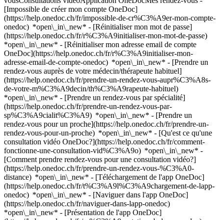
vousConsultations vidéoApplication OneDocMes rendez-vous -
[Impossible de créer mon compte OneDoc]
(https://help.onedoc.ch/fr/impossible-de-cr%C3%A9er-mon-compte-
onedoc) *open\_in\_new* - [Réinitialiser mon mot de passe]
(https://help.onedoc.ch/fr/r%C3%A9initialiser-mon-mot-de-passe)
*open\_in\_new* - [Réinitialiser mon adresse email de compte
OneDoc](https://help.onedoc.ch/fr/r%C3%A9initialiser-mon-
adresse-email-de-compte-onedoc) *open\_in\_new*
- [Prendre un
rendez-vous auprès de votre médecin/thérapeute habituel]
(https://help.onedoc.ch/fr/prendre-un-rendez-vous-aupr%C3%A8s-
de-votre-m%C3%A9decin/th%C3%A9rapeute-habituel)
*open\_in\_new* - [Prendre un rendez-vous par spécialité]
(https://help.onedoc.ch/fr/prendre-un-rendez-vous-par-
sp%C3%A9cialit%C3%A9) *open\_in\_new* - [Prendre un
rendez-vous pour un proche](https://help.onedoc.ch/fr/prendre-un-
rendez-vous-pour-un-proche) *open\_in\_new*
- [Qu'est ce qu'une
consultation vidéo OneDoc?](https://help.onedoc.ch/fr/comment-
fonctionne-une-consultation-vid%C3%A9o) *open\_in\_new* -
[Comment prendre rendez-vous pour une consultation vidéo?]
(https://help.onedoc.ch/fr/prendre-un-rendez-vous-%C3%A0-
distance) *open\_in\_new*
- [Téléchargement de l'app OneDoc]
(https://help.onedoc.ch/fr/t%C3%A9l%C3%A9chargement-de-lapp-
onedoc) *open\_in\_new* - [Naviguer dans l'app OneDoc]
(https://help.onedoc.ch/fr/naviguer-dans-lapp-onedoc)
*open\_in\_new* - [Présentation de l'app OneDoc]