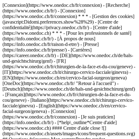
[Connexion](https://www.onedoc.ch/fr/connexion) - [Recherche]
(https://www.onedoc.ch/fr/) - [Connexion]
(https://www.onedoc.ch/fr/connexion) * * * - [Gestion des cookies]
(javascript:Didomi.preferences.show%28%29) - [Centre de
confidentialité](https://privacy.onedoc.ch/fr/) - [Centre d'aide]
(https://www.onedoc.ch) * * * - [Pour les professionnels de santé]
(https://info.onedoc.ch/fr/) - [À propos de nous]
(https://info.onedoc.ch/fr/raison-d-etre/) - [Presse]
(https://info.onedoc.ch/fr/presse/) - [Carrières]
(https://career.onedoc.ch/fr)
- [DE](https://www.onedoc.ch/de/hals-
und-gesichtschirurg/genf) - [FR]
(https://www.onedoc.ch/fr/chirurgien-de-la-face-et-du-cou/geneve) -
[IT](https://www.onedoc.ch/it/chirurgo-cervico-facciale/ginevra) -
[EN](https://www.onedoc.ch/en/cervico-facial-surgeon/geneva)
[OneDoc](https://www.onedoc.ch/fr/ "Retour à l'accueil") -
[Deutsch](https://www.onedoc.ch/de/hals-und-gesichtschirurg/genf)
- [Français](https://www.onedoc.ch/fr/chirurgien-de-la-face-et-du-
cou/geneve) - [Italiano](https://www.onedoc.ch/it/chirurgo-cervico-
facciale/ginevra) - [English](https://www.onedoc.ch/en/cervico-
facial-surgeon/geneva)
- [Connexion]
(https://www.onedoc.ch/fr/connexion) - [Je suis praticien]
(https://info.onedoc.ch/fr/)
- [*help\_outline*Centre d'aide]
(https://www.onedoc.ch) #### Centre d'aide close ![]
(https://www.onedoc.ch/assets/images/icons/frequent-questions.svg)