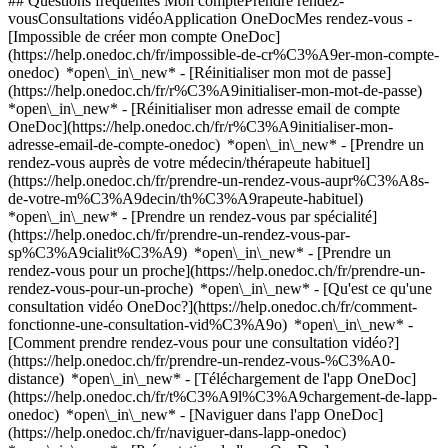
## Questions fréquentes Mon comptePrendre rendez-
vousConsultations vidéoApplication OneDocMes rendez-vous -
[Impossible de créer mon compte OneDoc]
(https://help.onedoc.ch/fr/impossible-de-cr%C3%A9er-mon-compte-
onedoc) *open\_in\_new* - [Réinitialiser mon mot de passe]
(https://help.onedoc.ch/fr/r%C3%A9initialiser-mon-mot-de-passe)
*open\_in\_new* - [Réinitialiser mon adresse email de compte
OneDoc](https://help.onedoc.ch/fr/r%C3%A9initialiser-mon-
adresse-email-de-compte-onedoc) *open\_in\_new*
- [Prendre un
rendez-vous auprès de votre médecin/thérapeute habituel]
(https://help.onedoc.ch/fr/prendre-un-rendez-vous-aupr%C3%A8s-
de-votre-m%C3%A9decin/th%C3%A9rapeute-habituel)
*open\_in\_new* - [Prendre un rendez-vous par spécialité]
(https://help.onedoc.ch/fr/prendre-un-rendez-vous-par-
sp%C3%A9cialit%C3%A9) *open\_in\_new* - [Prendre un
rendez-vous pour un proche](https://help.onedoc.ch/fr/prendre-un-
rendez-vous-pour-un-proche) *open\_in\_new*
- [Qu'est ce qu'une
consultation vidéo OneDoc?](https://help.onedoc.ch/fr/comment-
fonctionne-une-consultation-vid%C3%A9o) *open\_in\_new* -
[Comment prendre rendez-vous pour une consultation vidéo?]
(https://help.onedoc.ch/fr/prendre-un-rendez-vous-%C3%A0-
distance) *open\_in\_new*
- [Téléchargement de l'app OneDoc]
(https://help.onedoc.ch/fr/t%C3%A9l%C3%A9chargement-de-lapp-
onedoc) *open\_in\_new* - [Naviguer dans l'app OneDoc]
(https://help.onedoc.ch/fr/naviguer-dans-lapp-onedoc)