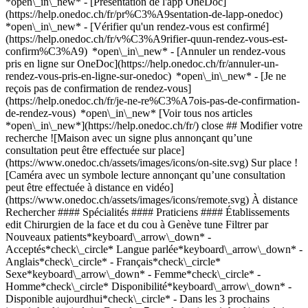
*open\_in\_new* - [Présentation de l'app OneDoc]
(https://help.onedoc.ch/fr/pr%C3%A9sentation-de-lapp-onedoc)
*open\_in\_new*
- [Vérifier qu'un rendez-vous est confirmé](https://help.onedoc.ch/fr/v%C3%A9rifier-quun-rendez-vous-est-confirm%C3%A9) *open\_in\_new* - [Annuler un rendez-vous pris en ligne sur OneDoc](https://help.onedoc.ch/fr/annuler-un-rendez-vous-pris-en-ligne-sur-onedoc) *open\_in\_new* - [Je ne reçois pas de confirmation de rendez-vous](https://help.onedoc.ch/fr/je-ne-re%C3%A7ois-pas-de-confirmation-de-rendez-vous) *open\_in\_new* [Voir tous nos articles *open\_in\_new*](https://help.onedoc.ch/fr/) close ## Modifier votre recherche ![Maison avec un signe plus annonçant qu’une consultation peut être effectuée sur place](https://www.onedoc.ch/assets/images/icons/on-site.svg) Sur place ![Caméra avec un symbole lecture annonçant qu’une consultation peut être effectuée à distance en vidéo](https://www.onedoc.ch/assets/images/icons/remote.svg) À distance Rechercher #### Spécialités #### Praticiens #### Établissements edit Chirurgien de la face et du cou à Genève tune Filtrer par Nouveaux patients*keyboard\_arrow\_down* - Acceptés*check\_circle* Langue parlée*keyboard\_arrow\_down* - Anglais*check\_circle* - Français*check\_circle* Sexe*keyboard\_arrow\_down* - Femme*check\_circle* - Homme*check\_circle* Disponibilité*keyboard\_arrow\_down* - Disponible aujourdhui*check\_circle* - Dans les 3 prochains jours*check\_circle* - Dans les 7 prochains jours*check\_circle* - Dans les 14 prochains jours*check\_circle* # Chirurgien de la face et du cou à Genève: prenez rendez-vous en ligne aujourd'hui ## 1 résultat à Genève [![Dr. Arnaud Tripet, ORL à Genève](https://assets.onedoc.ch/images/users/b52e5bf7d615ed7234e3b6be2fc83a50d32c2e6398d29eae6027a2785c37b584-small.jpg "Dr. Arnaud Tripet, ORL à Genève")](https://www.onedoc.ch/fr/orl/geneve/p9bv/dr-arnaud-tripet) ### [Dr. Arnaud Tripet](https://www.onedoc.ch/fr/orl/geneve/p9bv/dr-arnaud-tripet) ![Badge indiquant un profil vérifié](https://www.onedoc.ch/assets/images/icons/checkmark.svg) [ORL](https://www.onedoc.ch/fr/orl/geneve), Chirurgien de la face et du cou [Cabinet des Drs. Alexander Cuno et Arnaud Tripet](https://www.onedoc.ch/fr/cabinet-medical/geneve/esl/cabinet-des-drs-alexander-cuno-et-arnaud-tripet) Avenue de la Roseraie 76A 1205 Genève ![Icône patient avec un signe plus annonçant que le professionnel accepte de nouveaux patients](https://www.onedoc.ch/assets/images/icons/new-patients.svg)Accepte les nouveaux patients [Réserver un RDV](https://www.onedoc.ch/fr/orl/geneve/p9bv/dr-arnaud-tripet) *chevron\_left* mar. 04 août *chevron\_right* Voir plus de rendez-vous *error\_outline* Une erreur s'est produite lors du chargement des disponibilités [Réessayer](https://www.onedoc.ch) ## __Chirurgiens de la face et du cou__: d'autres spécialistes sont réservables en ligne dans les environs de __Genève__ [![Dr. Laurent Laoust, ORL à Le Grand-Saconnex](https://assets.onedoc.ch/images/users/40cfe78d99bdf5003797136e6367ccfeca22fe3fe0340ad04273d096d328475a-small.jpg "Dr. Laurent Laoust, ORL à Le Grand-Saconnex")](https://www.onedoc.ch/fr/orl/le-grand-saconnex/pyn7/dr-laurent-laoust) ### [Dr. Laurent Laoust](https://www.onedoc.ch/fr/orl/le-grand-saconnex/pyn7/dr-laurent-laoust) ![Badge indiquant un profil vérifié](https://www.onedoc.ch/assets/images/icons/checkmark.svg) [ORL](https://www.onedoc.ch/fr/orl/le-grand-saconnex), [Chirurgien de la face et du cou](https://www.onedoc.ch/fr/chirurgien-de-la-face-et-du-cou/le-grand-saconnex) [Centre médical Teomera | Grand-Saconnex](https://www.onedoc.ch/fr/centre-medical/le-grand-saconnex/ep8x/centre-medical-teomera-grand-saconnex) Route de Ferney 194A 1218 Le Grand-Saconnex ![Icône patient avec un signe plus annonçant que le professionnel accepte de nouveaux patients](https://www.onedoc.ch/assets/images/icons/new-patients.svg)Accepte les nouveaux patients [Réserver un RDV](https://www.onedoc.ch/fr/orl/le-grand-saconnex/pyn7/dr-laurent-laoust) *chevron\_left* mar. 04 août *chevron\_right* Voir plus de rendez-vous *error\_outline* Une erreur s'est produite lors du chargement des disponibilités [Réessayer](https://www.onedoc.ch) ## __Chirurgiens de la face et du cou__: d'autres spécialistes consultent à __Genève__ ### [Dr. Cyril Cuffel](https://www.onedoc.ch/fr/orl/geneve/pi1m/dr-cyril-cuffel) [ORL](https://www.onedoc.ch/fr/orl/geneve), Chirurgien de la face et du cou cabinet individuel Chemin de Beau-Soleil 12 1206 Genève [Voir profil](https://www.onedoc.ch/fr/orl/geneve/pi1m/dr-cyril-cuffel) #### Vous êtes un professionnel de santé et vous n'apparaissez pas dans cette recherche? Contactez-nous pour obtenir le référencement de votre cabinet. [Ajouter votre cabinet](https://info.onedoc.ch/fr/) 1. [OneDoc](https://www.onedoc.ch/fr/)/ 2. [Chirurgien de la face et du cou](https://www.onedoc.ch/fr/chirurgien-de-la-face-et-du-cou)/ 3. [Canton de Genève](https://www.onedoc.ch/fr/chirurgien-de-la-face-et-du-cou/canton-de-geneve)/ 4. Genève ### Téléchargez l'app OneDoc Prenez rendez-vous en ligne chez un médecin, un dentiste ou un thérapeute proche de vous en Suisse. L'application OneDoc vous permet de gérer tous vos rendez-vous médicaux depuis votre natel, n'importe où et n'importe quand. ![Code QR redirigeant vers l’App Store ou Google Play pour télécharger l’app OneDoc Patients](https://www.onedoc.ch/assets/images/download-app-qr.jpeg) Scannez le QR code pour télécharger l’application [![Téléchargez notre application sur l'App Store!](https://www.onedoc.ch/assets/images/app-store-badge-fr.svg)](https://apps.apple.com/ch/app/onedoc/id1592376413?l=fr)[![Téléchargez notre application sur le Google Play Store!](https://www.onedoc.ch/assets/images/google-play-badge-fr.png)](https://play.google.com/store/apps/details?id=ch.onedoc.patient&hl=fr-CH) *keyboard\_arrow\_right* ## Affiner par expertise [Acouphènes à Genève](https://www.onedoc.ch/fr/acouphenes/geneve)[Appareil auditif à Genève](https://www.onedoc.ch/fr/appareil-auditif/geneve)[Ronflements à Genève](https://www.onedoc.ch/fr/ronflements/geneve)[Surdité à Genève](https://www.onedoc.ch/fr/surdite/geneve)[Nodules thyroïdiens à Genève](https://www.onedoc.ch/fr/nodules-thyroidiens/geneve)[Chirurgie robotique à Genève](https://www.onedoc.ch/fr/chirurgie-robotique/geneve) *keyboard\_arrow\_right* ## Recherches associées [Chirurgien de la face et du cou à Le Grand-Saconnex](https://www.onedoc.ch/fr/chirurgien-de-la-face-et-du-cou/le-grand-saconnex)[Chirurgien de la face et du cou à Morges](https://www.onedoc.ch/fr/chirurgien-de-la-face-et-du-cou/morges) *keyboard\_arrow\_right* ## Recherches fréquentes [Physiothérapeute à Genève](https://www.onedoc.ch/fr/physiotherapeute/geneve)[Psychologue à Genève](https://www.onedoc.ch/fr/psychologue/geneve)[Médecin généraliste à Genève](https://www.onedoc.ch/fr/medecin-generaliste/geneve)[Thérapeute en drainage lymphatique à Genève](https://www.onedoc.ch/fr/therapeute-en-drainage-lymphatique/geneve)[Masseur classique à Genève](https://www.onedoc.ch/fr/masseur-classique/geneve)[Spécialiste en médecine interne générale à Genève](https://www.onedoc.ch/fr/specialiste-en-medecine-interne-generale/geneve)[Réflexologue à Genève](https://www.onedoc.ch/fr/reflexologue/geneve)[Médecin-dentiste à Genève](https://www.onedoc.ch/fr/medecin-dentiste/geneve)[Acupuncteur à Genève](https://www.onedoc.ch/fr/acupuncteur/geneve)[Spécialiste en Médecine Traditionnelle Chinoise (MTC) à Genève](https://www.onedoc.ch/fr/specialiste-en-medecine-traditionnelle-chinoise-mtc/geneve)[Physiothérapeute du sport à Genève](https://www.onedoc.ch/fr/physiotherapeute-du-sport/geneve)[Gynécologue obstétricien à Genève](https://www.onedoc.ch/fr/gynecologue-obstetricien/geneve)[Masseur thérapeutique à Genève](https://www.onedoc.ch/fr/masseur-therapeutique/geneve)[Ostéopathe à Genève](https://www.onedoc.ch/fr/osteopathe/geneve)[Psychothérapeute à Genève](https://www.onedoc.ch/fr/psychotherapeute/geneve)[Thérapeute en nutrition MCO à Genève](https://www.onedoc.ch/fr/therapeute-en-nutrition-mco/geneve)[Ophtalmologue à Genève](https://www.onedoc.ch/fr/ophtalmologue/geneve)[Pédiatre à Genève](https://www.onedoc.ch/fr/pediatre/geneve)[Thérapeute en nutrition à Genève](https://www.onedoc.ch/fr/therapeute-en-nutrition/geneve)[Thérapeute en hypnose à Genève](https://www.onedoc.ch/fr/therapeute-en-hypnose/geneve)[Spécialiste en médecine esthétique à Genève](https://www.onedoc.ch/fr/specialiste-en-medecine-esthetique/geneve) *keyboard\_arrow\_right* ## Annuaire des professionnels de santé suisses [Chirurgiens de la face et du cou par ville](https://www.onedoc.ch/fr/chirurgien-de-la-face-et-du-cou/villes) [Liste des praticiens](https://www.onedoc.ch/fr/annuaire) [A](https://www.onedoc.ch/fr/annuaire/A) [B](https://www.onedoc.ch/fr/annuaire/B) [C](https://www.onedoc.ch/fr/annuaire/C) [D](https://www.onedoc.ch/fr/annuaire/D) [E](https://www.onedoc.ch/fr/annuaire/E) [F](https://www.onedoc.ch/fr/annuaire/F) [G](https://www.onedoc.ch/fr/annuaire/G) [H](https://www.onedoc.ch/fr/annuaire/H) [I](https://www.onedoc.ch/fr/annuaire/I) [J](https://www.onedoc.ch/fr/annuaire/J) [K](https://www.onedoc.ch/fr/annuaire/K) [L](https://www.onedoc.ch/fr/annuaire/L) [M](https://www.onedoc.ch/fr/annuaire/M) [N](https://www.onedoc.ch/fr/annuaire/N) [O](https://www.onedoc.ch/fr/annuaire/O) [P](https://www.onedoc.ch/fr/annuaire/P) [Q](https://www.onedoc.ch/fr/annuaire/Q) [R](https://www.onedoc.ch/fr/annuaire/R) [S](https://www.onedoc.ch/fr/annuaire/S) [T](https://www.onedoc.ch/fr/annuaire/T) [U](https://www.onedoc.ch/fr/annuaire/U) [V](https://www.onedoc.ch/fr/annuaire/V) [W](https://www.onedoc.ch/fr/annuaire/W) [X](https://www.onedoc.ch/fr/annuaire/X) [Y](https://www.onedoc.ch/fr/annuaire/Y) [Z](https://www.onedoc.ch/fr/annuaire/Z) ## OneDoc [Pour les professionnels de santé](https://info.onedoc.ch/fr/) [À propos de nous](https://info.onedoc.ch/fr/raison-d-etre/) [Presse](https://info.onedoc.ch/fr/presse/) [Carrières](htt